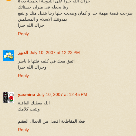
eجزاك الله خيرا على التدوينة الجميلة ديه
ربنا يجعله فى ميزان حسناتك
طرحت قضية مهمة جدا و كمان وضحت حلها ربنا يتقبل منك و ينفع
بمدونتك الاسلام و المسلمين
جزاك الله خيرا
Reply
July 10, 2007 at 12:23 PM
الدبور
اتفق معك في كلمه قلتها يا ياسر
وجزاك الله خيرا
Reply
yasmina
July 10, 2007 at 12:45 PM
الله يعطيك العافية
ويثبت كلامك
فعلا المقاطعة افضل من الجدال العقيم
Reply