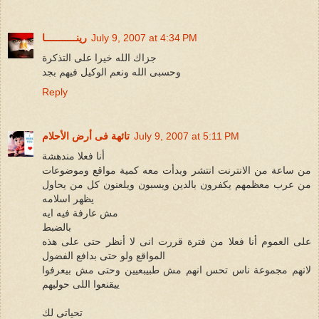
July 9, 2007 at 4:34 PM
رينـــــــــــا
جزاك الله خيرا على التذكرة
وحسبى الله ونعم الوكيل فيهم بجد
Reply
July 9, 2007 at 5:11 PM
تائهة فى أرض الأحلام
أنا فعلا مندهشة
من ساعة من الانترنت انتشر وبدأت معه كمية مواقع وموضوعات
من عرب معظمهم يكفرون بالدين ويسبون ويلعنون كل من يحاول
يظهر اسلامه
مش عارفة فيه ايه
بالضبط
على العموم أنا فعلا من فترة قررت انى لا أنظر حتى على هذه
المواقع ولو حتى بدافع الفضول
لانهم مجموعة ناس تحس انهم مش طبيبعيين وحتى مش بيعرفوا
ييقنعوا اللى حوليهم
تحياتى لك