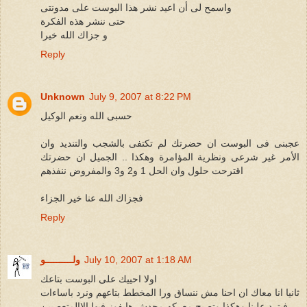
واسمح لى أن اعيد نشر هذا البوست على مدونتى
حتى ننشر هذه الفكرة
و جزاك الله خيرا
Reply
Unknown
July 9, 2007 at 8:22 PM
حسبى الله ونعم الوكيل
عجبنى فى البوست ان حضرتك لم تكتفى بالشجب والتنديد وان
الأمر غير شرعى ونظرية المؤامرة وهكذا .. الجميل ان حضرتك
اقترحت حلول وان الحل 1 و2 و3 والمفروض ننفذهم
فجزاك الله عنا خير الجزاء
Reply
July 10, 2007 at 1:18 AM
ولــــــــــو
اولا احييك على البوست بتاعك
ثانيا انا معاك ان احنا مش ننساق ورا المخطط بتاعهم ونرد باساءات
فيترد علينا وهكذا وتصبح معركه محدش هايفوز فيها الاالمتعصبين