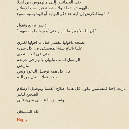
حتى العلمانيين إللي مالهموش دين أصلا
مالهومش شغلة ولا مشغلة غير سب الإسلام
ومافتكرش إن فيه حد ذكر البوذية أو الهندوسية بسوء !!!!
بس نرجع ونقول :
" إن الله لا يغير ما بقوم حتى يُغيروا ما بأنفسهم "
نصيحة باقولها لنفسي قبل ما اقولها لغيري
علينا باتباع سنة المصطفى في كل شيء
حتى في الجزئية دي
الرسول اتسب واتهان واتهم في عرضه
ماردش
كان كل همه توصيل الدعوة وبس
ونجح فعلا بفضل من الله
ياريت إحنا كمسلمين يكون كل همنا إصلاح أنفسنا وتوصيل الإسلام
الصحيح للغير
ونسد ودانا عن اي شيء تاني
الله المستعان
Reply