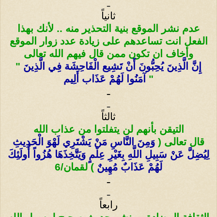
ـ
ثانياً
عدم نشر الموقع بنية التحذير منه .. لأنك بهذا
الفعل انت تساعدهم على زيادة عدد زوار الموقع
وأخاف ان تكون ممن قال فيهم الله تعالى
إِنَّ الَّذِينَ يُحِبُّونَ أَنْ تَشِيع الْفَاحِشَة فِي الَّذِينَ
"
"
آمَنُوا لَهُمْ عَذَاب أَلِيم
ـ
ـ
ثالثاً
التيقن بأنهم لن يتفلتوا من عذاب الله
قال تعالى (
وَمِنَ النَّاسِ مَنْ يَشْتَرِي لَهْوَ الْحَدِيثِ
لِيُضِلَّ عَنْ سَبِيلِ اللَّهِ بِغَيْرِ عِلْمٍ وَيَتَّخِذَهَا هُزُواً أُولَئِكَ
لَهُمْ عَذَابٌ مُهِينٌ
) لقمان/6
ـ
ـ
رابعاً