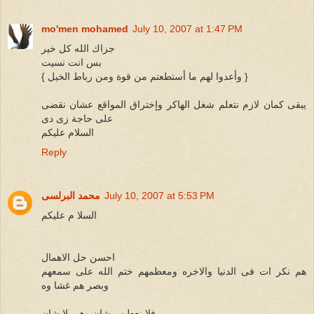
mo'men mohamed
July 10, 2007 at 1:47 PM
جزاك الله كل خير
بس انت نسيت
{ وأعدوا لهم ما أستطعتم من قوة ومن رباط الخيل }
يبقى كمان لازم نتعلم شغل الهاكر وإختراق المواقع عشان نقضى
على حاجة زى دى
السلام عليكم
Reply
July 10, 2007 at 5:53 PM
محمد البرلسى
السلا م عليكم
احسن حل الاهمال
هم نكر ات فى الدنيا والاخره ومعظمهم ختم الله على سمعهم
وبصر هم غشا وه
فلا نعطيهم شان وهم بلا شان