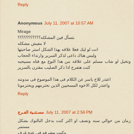
Reply
Anonymous
July 11, 2007 at 10:57 AM
Mirage
بتسأل فين المشكله؟؟؟؟؟؟؟؟؟؟؟
لا مفيش مشكله
انت لو ليك فعلا علاقه بهذا الشكل استر صاحبتها
وليس هناك داعى لذكر السرير وارتداء الحجاب
وتخيل لو شاب مسلم على علاقه من هذا النوع مع فتاه مسيحيه
كنت هتفرح اذا ذكر الصليب مقترن بالسرير
اعتذر للاخ ياسر عن الكلام فى هذا الموضوع فى مدونته
واعتذر لكل الاخوه المسحيين الذين نحترمهم ويحترمونا
Reply
July 11, 2007 at 2:56 PM
مسـتنـية الفـرج
زمان من حوالي سنه ونصف او اكتر كنت بدخل البالتوك بشكل
مستمر
وكنت مشرفه في عدة غرف