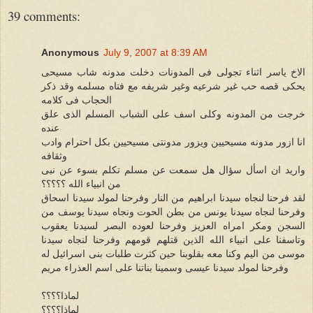
39 comments:
Anonymous
July 9, 2007 at 8:39 AM
الاخ ياسر اثناء تجولى فى المدونات دخلت مدونه شاب مسيحى
يحكى قصه حب غير شرعيه وغير شريفه مع فتاه مسلمه وقد ذكر
الحجاب فى كلامه
خرجت من المدونه وكلى اسف على الشباب المسلم الذى علق
عنده
انا ازور مدونه مسيحيين ويزور مدونتى مسيحيين بكل احترام وادب
وثقافه
واريد ان اسأل سؤال هل سمعت عن مسلم تكلم بسوء عن نبى
من انبياء الله ؟؟؟؟؟
لقد فرحنا لنجاه سيدنا ابراهيم من النار وفرحنا لمولد سيدنا اسحاق
وفرحنا لنجاه سيدنا يونس من بطن الحوت ونجاه سيدنا يوسف من
السجن ومكر امراه العزيز وفرحنا لعوده البصر لسيدنا يعقوب
وتاسفنا على انبياء الله الذين قتلهم قومهم وفرحنا لنجاه سيدنا
موسى من اليم وكنا معه بقلوبنا حين كثرت طلبات بنى اسرائيل له
وفرحنا لمولد سيدنا عيسى وسمينا بناتنا على اسم العذراء مريم
لماذا؟؟؟؟
لماذا؟؟؟؟