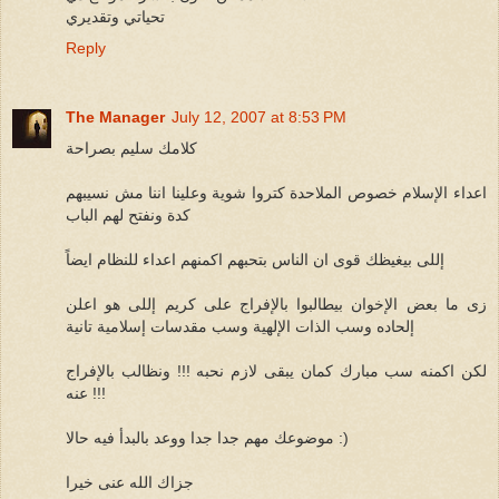
تحياتي وتقديري
Reply
The Manager
July 12, 2007 at 8:53 PM
كلامك سليم بصراحة
اعداء الإسلام خصوص الملاحدة كتروا شوية وعلينا اننا مش نسيبهم
كدة ونفتح لهم الباب
إللى بيغيظك قوى ان الناس بتحبهم اكمنهم اعداء للنظام ايضاً
زى ما بعض الإخوان بيطالبوا بالإفراج على كريم إللى هو اعلن
إلحاده وسب الذات الإلهية وسب مقدسات إسلامية تانية
لكن اكمنه سب مبارك كمان يبقى لازم نحبه !!! ونظالب بالإفراج
عنه !!!
موضوعك مهم جدا جدا ووعد بالبدأ فيه حالا :)
جزاك الله عنى خيرا