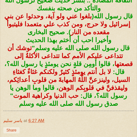
الثقافة المضادة .. بنشر حديث صحيح لرسول الله
والتأكد من صحته بنفسك
قال رسول الله(
بلغوا عني ولو آية، وحدثوا عن بني
إسرائيل ولا حرج، ومن كذب علي متعمدا فليتبوأ
مقعده من النار
). صحيح البخارى
وأخيرا احب أن أختم بهذا الحديث
قال رسول الله صلى الله عليه وسلم"
توشك أن
تتداعى عليكم الأمم كما تتداعى الأكلةُ إلى
قصعتها
، قالوا أومِن قلةٍ نحن يومئذٍ يا رسول الله؟،
قال:
لا بل أنتم يومئذٍ كثيرٌ ولكنكم غثاءٌ كغثاءِ
السيل، ولينزعنَّ اللَّهُ المهابةَ من قلوبِ أعدائِكم،
وليقذفنَّ في قلوبِكم الوهن
، قالوا وما الوهن يا
رسول الله؟، قال:
حب الدنيا وكراهية الموت
"
صدق رسول الله صلى الله عليه وسلم
6:27 AM
at
ياسر سليم
Share