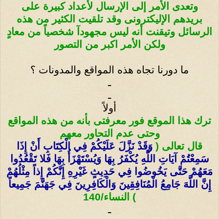
وتعدى الأمر إلى الإرسال لأعداد كبيرة على
بريدهم الإليكترونى وقد تلقيت الكثير من هذه
الرسائل وتيقنت أنه ليس مجهودآ شخصياً من معادٍ
ولكن الأمر اكبر من التصور
ما دورنا تجاه هذه المواقع والمدونات ؟
ـ
ـ
أولاً
ترك هذا الموقع فور معرفتى بأنه من هذه المواقع
وحتى عدم التحاور معهم
قال تعالى (
وَقَدْ نَزَّلَ عَلَيْكُمْ فِي الْكِتَابِ أَنْ إِذَا
سَمِعْتُمْ آيَاتِ اللَّهِ يُكْفَرُ بِهَا وَيُسْتَهْزَأُ بِهَا فَلا تَقْعُدُوا
مَعَهُمْ حَتَّى يَخُوضُوا فِي حَدِيثٍ غَيْرِهِ إِنَّكُمْ إِذاً مِثْلُهُمْ
إِنَّ اللَّهَ جَامِعُ الْمُنَافِقِينَ وَالْكَافِرِينَ فِي جَهَنَّمَ جَمِيعاً
) النساء/140
ـ