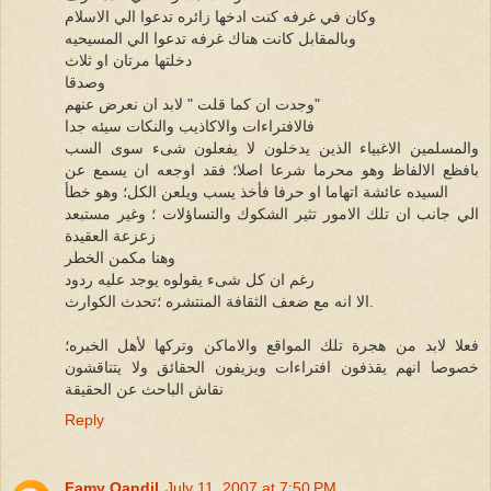
وكان في غرفه كنت ادخها زائره تدعوا الي الاسلام
وبالمقابل كانت هناك غرفه تدعوا الي المسيحيه
دخلتها مرتان او ثلاث
وصدقا
وجدت ان كما قلت " لابد ان نعرض عنهم"
فالافتراءات والاكاذيب والنكات سيئه جدا
والمسلمين الاغبياء الذين يدخلون لا يفعلون شىء سوى السب
بافظع الالفاظ وهو محرما شرعا اصلا؛ فقد اوجعه ان يسمع عن
السيده عائشة اتهاما او حرفا فأخذ يسب ويلعن الكل؛ وهو خطأ
الي جانب ان تلك الامور تثير الشكوك والتساؤلات ؛ وغير مستبعد
زعزعة العقيدة
وهنا مكمن الخطر
رغم ان كل شىء يقولوه يوجد عليه ردود
الا انه مع ضعف الثقافة المنتشره ؛تحدث الكوارث.
فعلا لابد من هجرة تلك المواقع والاماكن وتركها لأهل الخبره؛
خصوصا انهم يقذفون افتراءات ويزيفون الحقائق ولا يتناقشون
نقاش الباحث عن الحقيقة
Reply
Famy Qandil
July 11, 2007 at 7:50 PM