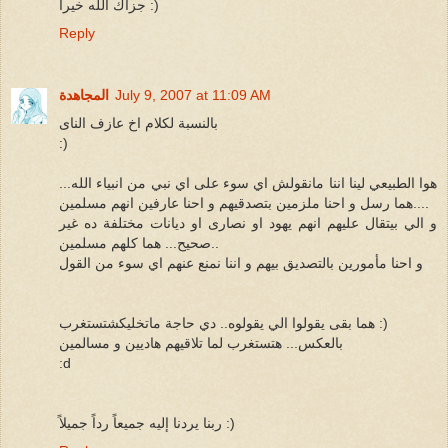
جزاك الله خيراً :)
Reply
July 9, 2007 at 11:09 AM
المجاهدة
بالنسبة لكلام اخ عازف الناى
:)
هوا الطبيعي لينا اننا مانقولش اي سوء على اي نبي من انبياء الله...
هما رسل و احنا ملزمين بتصدقيهم و احنا عارفين انهم مسلمين....
و الي بيتقال عليهم انهم يهود او نصارى او ديانات مختلفة ده غير
صحيح... هما كلهم مسلمين..
و احنا مأمورين بالتصديق بيهم و اننا نمنع عنهم اي سوء من القول
هما بقى يقولوا الي يقولوه.. دي حاجة ماتخليكشتستغرب :)
بالعكس... هتستغرب لما تلاقيهم هاديين و مسالمين
:d
ربنا يردنا إليه جميعاً رداً جميلاً :)