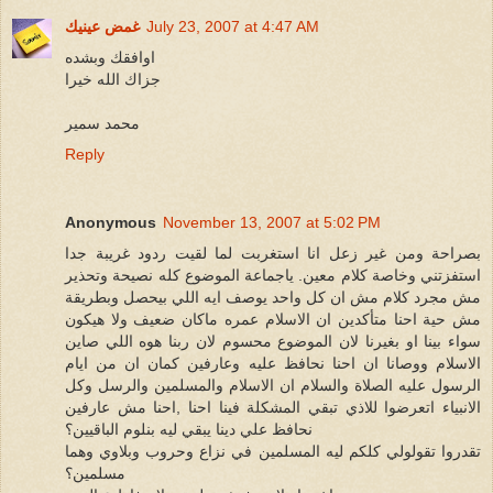
July 23, 2007 at 4:47 AM
غمض عينيك
اوافقك وبشده
جزاك الله خيرا
محمد سمير
Reply
Anonymous
November 13, 2007 at 5:02 PM
بصراحة ومن غير زعل انا استغربت لما لقيت ردود غريبة جدا
استفزتني وخاصة كلام معين. ياجماعة الموضوع كله نصيحة وتحذير
مش مجرد كلام مش ان كل واحد يوصف ايه اللي بيحصل وبطريقة
مش حية احنا متأكدين ان الاسلام عمره ماكان ضعيف ولا هيكون
سواء بينا او بغيرنا لان الموضوع محسوم لان ربنا هوه اللي صاين
الاسلام ووصانا ان احنا نحافظ عليه وعارفين كمان ان من ايام
الرسول عليه الصلاة والسلام ان الاسلام والمسلمين والرسل وكل
الانبياء اتعرضوا للاذي تبقي المشكلة فينا احنا ,احنا مش عارفين
نحافظ علي دينا يبقي ليه بنلوم الباقيين؟
تقدروا تقولولي كلكم ليه المسلمين في نزاع وحروب وبلاوي وهما
مسلمين؟