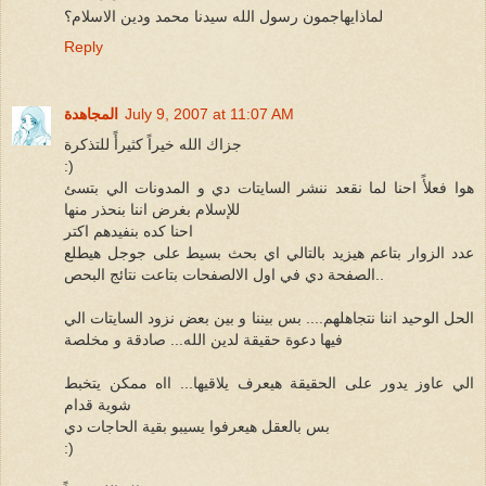
لماذايهاجمون رسول الله سيدنا محمد ودين الاسلام؟
Reply
July 9, 2007 at 11:07 AM
المجاهدة
جزاك الله خيراً كثيرأً للتذكرة
:)
هوا فعلأً احنا لما نقعد ننشر السايتات دي و المدونات الي بتسئ
للإسلام بغرض اننا بنحذر منها
احنا كده بنفيدهم اكتر
عدد الزوار بتاعم هيزيد بالتالي اي بحث بسيط على جوجل هيطلع
الصفحة دي في اول الالصفحات بتاعت نتائج البحص..
الحل الوحيد اننا نتجاهلهم.... بس بيننا و بين بعض نزود السايتات الي
فيها دعوة حقيقة لدين الله... صادقة و مخلصة
الي عاوز يدور على الحقيقة هيعرف يلاقيها... ااه ممكن يتخبط
شوية قدام
بس بالعقل هيعرفوا يسيبو بقية الحاجات دي
:)