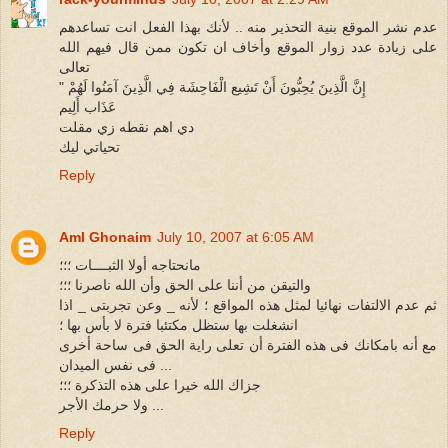
عدم نشر الموقع بنية التحذير منه .. لأنك بهذا الفعل انت تساعدهم
على زيادة عدد زوار الموقع وأخاف ان تكون ممن قال فيهم الله
تعالى
" إِنَّ الَّذِينَ يُحِبُّونَ أَنْ تَشِيع الْفَاحِشَة فِي الَّذِينَ آمَنُوا لَهُمْ
عَذَاب أَلِيم
دي اهم نقطه زي مقلت
تحياتي ليك
Reply
Aml Ghonaim
July 10, 2007 at 6:05 AM
مانحتاجه أولا الثبــــات ؛؛؛
والتيقن من أننا على الحق وأن الله ناصرنا ؛؛؛
ثم عدم الالتفات نهائيا لمثل هذه المواقع ؛ لأنه _ وعن تجربتى _ اذا
انشغلت بها ستظل مكتئبا فترة لا بأس بها ؛
مع أنه بامكانك فى هذه الفترة أن تعلى راية الحق فى ساحة أخرى
فى نفس الميدان ...
جزاك الله خيرا على هذه التذكرة ؛؛؛
ولا حرمك الأجر ...
Reply