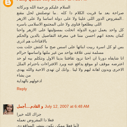
السلام عليكم ورحمة الله وبركاته
صراحة بعد ما قريت الكلام دا كله ..ما توصلتش لحل مقنع
..المفروض الدور اللى علينا ولا على دولة اساسا ولا على الازهر
اللى بيطلعوا فتاوى ولا على المجتمع الاسلامى باسره
كل واحد يعمل دوره الدولة اتخلت بمسؤليتها على الازهر واحنا
كمان بحجة انهم احسن مننا في معرفة التفاصيل بالدين والحكم
بالافتاءات هم ادرى
بس لو كل اسرة ربيت ابنائها على اسس صح ما كنتش خلت بنت
مسلمة تبنى علاقة بواحد من غير ملتها واساسها حراام
انا شايفاه دورنا ان احنا نزود تقافتنا بدينا الاول ونتكلم بيه لو حد
اعترضه موقف او موقع يدافع عنه ويرد الافتراءات باحترام الملل
الاخرى وبدون اهانة ليهم ولا لينا ..وانك لن تهدى الاحبة والله يهدى
من يشاء
ادعولهم بالهداية
Reply
July 12, 2007 at 6:48 AM
و القادم....أجمل
جزاك الله خيرا
فعلا دا المفروض نعمله
لأننا فعلا ممكن نكون بننشر المواقع دي