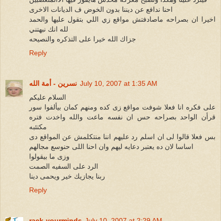
احنا ندافع عن ديننا بدون الخوض ف الديانات الاخرى
اخيرا ان بصراحه ماصادفتش مواقع زي اللي بتقول عليها والحمد
لله انك نبهتني
جزاك الله خيرا على التذكره والنصيحه
Reply
July 10, 2007 at 1:35 AM
نسرين - أمة الله
السلام عليكم
على فكره انا فعلا شوفت مواقع زى كده ومنهم كمان بيألفوا سور
قرأن الواحد بصراحه حس ان نفسه ماعت والله واخدت فتره
مكتئبه
بس فعلا قالوا لى ان اسلم رد عليهم اننا منتكلمش عن المواقع دى
اساسا لان ده يعتبر دعايه ليهم وان احنا اللى حنوسع مجالهم
وزى ما بيقولوا
الرد على السفيه الصمت
ربنا يجازيك خير ويحمى دينا
Reply
rack-yourminds
July 10, 2007 at 2:29 AM