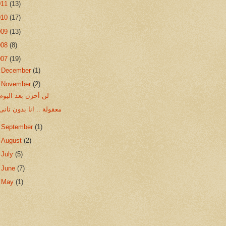
011
(13)
010
(17)
009
(13)
008
(8)
007
(19)
►
December
(1)
▼
November
(2)
لن أحزن بعد اليوم
معقولة .. انا بدون تانى
►
September
(1)
►
August
(2)
►
July
(5)
►
June
(7)
►
May
(1)