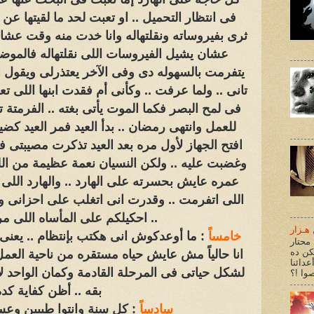
فى انتظار التحميل .. او تعبت لحد ما لقيتها ع
ثرى بفيروساته ونقلتهاله وانا خدت منه وقت عش
عشان يشيل الفيروسات اللى نقلتهاله فالم
يتفرمت بالسهوله دى وفى الآخر يعتذرلى ويقول ا
تانى .. ولما عرفت .. وكأنى أم فقدت ابنها اللى تع
فى لمح البصر فكما الموت يأتى بغته .. الفرمتة تأ
للعمل وانتهى رمضان .. بدأ العيد فمر العيد ك
افتح الجهاز لأول مره بعد العيد تذكرت مصيبتى 
وغضبت عليه .. ولكن النسيان نعمة عظيمة من ال
عمره عايش بحسرته على الهارد .. والهارد اللى 
اللى اتفرمت .. وقدرت انى اتغلب على احزانى و
احكيلكم على المأساه اللى مر بيها جهازى ..
هـزار
خامساً
: ما أوعدكوش انى هكتب بإنتظام .. يعنى
محتار
كن ده
انا حالياً مش عايش حياه مستقره من ناحية الع
عدائنا
لشكل حياتى فى المرحلة القادمة وكمان الواحد 
بقه .. أظن كفاية كده
سادساً
: كل سنة وانتوا طيبين وع