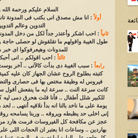
السلام عليكم ورحمة الله و
أولاً
: انا مش مصدق انى بكتب فى المدونة تان
ئعة
التدوين وعالم التدوي
ثانياً
: احب اشكر وأعتذر جداً لكل من دخل المدون
طول الغيبة واقولهم ما تقلقوش لو حصلى حاجة وح
للمدونات وهيعرفوكوا اى خب
ثالثاً
: احب اقولكم .. انى أحبك
رابعاً
: سبب الغيبة دى بدأت كالآتى .. آخر بوست
كتبته بطلوع الروح عشان الجهاز كان عليه كمي
فيروس له وظيفة مختص بها فى حصارى والتضي
كانت سرعة النت .. سرعة ايه ما ينفعش أقول س
للكبير شلل أطفال .. فأنا قلت هحرق دمى ليه
يومة على ما ناخد بالنا انه بدأ نلاقيه أنتهى .. ل
إنى اخلى حد يظبطه ويروقه .. وربنا يسامحه روقه
عجز عن مكافحة كل الفيروسات فرمت هارد من ال
بهاردين .. وساعات انا بعتبر ان الحجات اللى على 
كل حاجه على الهارد إما تعبت فى البحث عنها ع