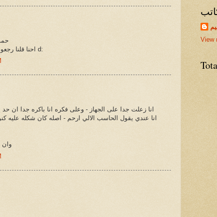
اتب
يم
View 
حمد
احنا قلنا رجعوا فى كلامهم واخدوك فى التجنيد d:
M
Tot
انا زعلت جدا على الجهاز - وعلى فكره انا باكره جدا ان حد 
انا عندي يقول الحاسب الالي ارحم - اصله كان شكله عليه كنو
وان ش
M