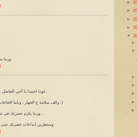
►
2
M
►
2
►
2
►
2
▼
2
وربنا ي
M
عودا احمدا يا أخي الفاضل ..
والف سلامة ع الجهاز ، وياما الحاجات دي بتحصل في احسن العائلات :)
وربنا يكرم حضرتك في شغلك وحياتك ويعينك إن شا ءالله ...
ومنتظرين ابداعات حضرتك حتى لو
M