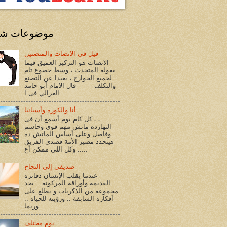
موضوعات شا
قيل في الانصات والمنصتين
الانصات هو التركيز العميق فيما
يقوله المتحدث ، وسط خضوع تام
لجميع الجوارح ، بعيدا عن التصنع
والتكلف ---- -- قال الامام أبو حامد
الغزالي فى ا...
أنا والكورة وأسبانيا
ـ ـ كل كام يوم أسمع أن فى
النهارده ماتش مهم قوى وحاسم
وفاصل وعلى أساس الماتش ده
هيتحدد مصير الأمة قصدى الفريق
.. وكل اللى ممكن أع...
صديقى إلى النجاح
عندما يقلب الإنسان دفاتره
القديمة وأوراقة المركونة .. يجد
مجموعة من الذكريات و يطلع على
أفكاره السابقة .. ورؤيته للحياه ..
وربما ...
يوم مختلف