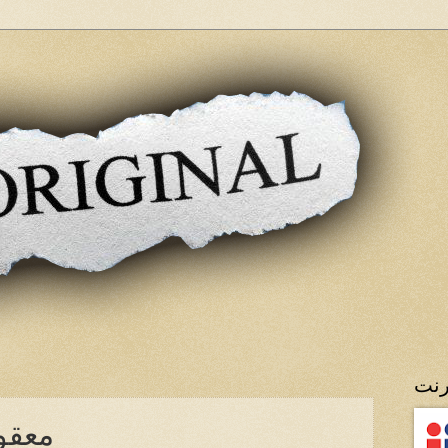
رنت
معقول