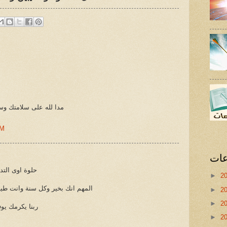
مدا لله على سلامتك وسل
PM
عات
حلوة اوى التد
►
2
المهم انك بخير وكل سنة وانت طيب
►
2
►
2
ربنا يكرمك يو
►
2