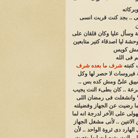
بركاته
ى .. بجد كنت قربت انسى
ن
ة وسأل عليا وكان قلقان على
شة ليا اصدقاء كتير متابعين
ر مش كويس
م فى الله
 كتبته
شرف ما بعده شرف
ة فيروسات لا حصر لها وكل
يق علىَّ ومش كده بس ..
رعة .. كان بطىء النت يجيب
 ؟ وانشغلت فى رمضان اللى
حد ما رضيت عن الجهاز وفضيلته
ولى على الآخر لدرجة انه لما
اتنين .. لأنى مشغل الجهاز
الهارد دى ثروة الواحد .. لأن
لى النت وتوصلت ليها وتعبت