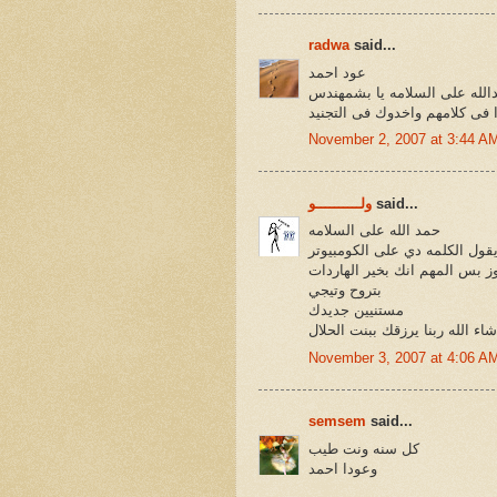
radwa
said...
عود احمد
الله على السلامه يا بشمهندس
November 2, 2007 at 3:44 A
said...
ولــــــــــو
حمد الله على السلامه
يقول الكلمه دي على الكومبيوتر
ز بس المهم انك بخير الهاردات
بتروح وتيجي
مستنيين جديدك
اء الله ربنا يرزقك ببنت الحلال
November 3, 2007 at 4:06 A
semsem
said...
كل سنه ونت طيب
وعودا احمد