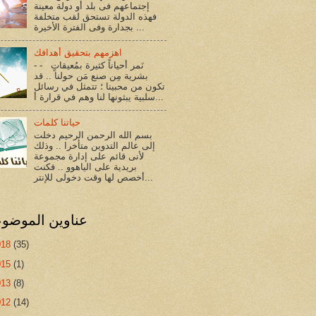
إجتماعهم فى بلد أو دولة معينة
فهذه الدولة تستحق لقب متخلفة
بجدارة وفى الفترة الأخيرة ...
اهزمهم بتحقيق أهدافك
- - نَمر أحياناً كثيرة بمُعيقاتٍ
بشرية مِن صنع مَن حولنا .. قد
تكون من محبينا ؛ تتمثل في رسائل
سلبية يبثونها لنا وهم في قرارة أ...
حياتنا كلمات
بسم الله الرحمن الرحيم دخلت
إلى عالم التدوين متأخرا .. وذلك
لأنى قائم على إدارة مجموعة
بريدية على الياهوو .. فكنت
أخصص لها وقت دخولى للإنتر...
عناوين الموضو
018
(35)
015
(1)
013
(8)
012
(14)