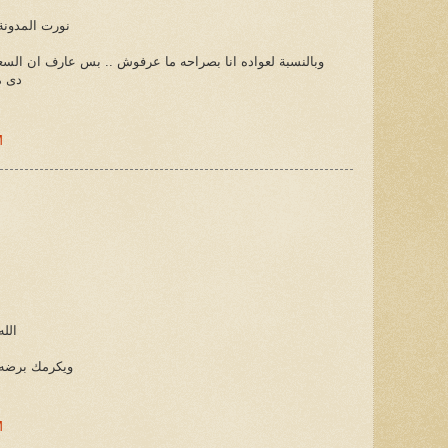
نورت المدونة ب
وبالنسبة لعواده انا بصراحه ما عرفوش .. بس عارف ان السعود
دى م
M
الل
ويكرمك برضه 
M