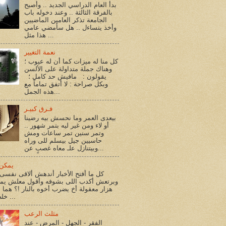
بدأ العام الدراسي الجديد .. وأصبح
بالفرقة الثالثة .. وعند دخوله باب
الجامعة تذكر العامين الماضيين
وأخذ يتساءل .. هل سأمضي عامي
هذا مثل ...
نعمة التغيير
كل منا له ميزات كما أن له عيوب ؛
وهناك جملة متداولة على الألسن
يقولون : مافيش حد كامل ؛
وبكل صراحة : لا أتفق تماماً مع
هذه الجمل...
فـرق كبيـر
بيعدى العمر وما نحسش بيه رضينا
أو لاء ومن غير ليه بتمر شهور ..
وتمر سنين تمر ساعات ومش
حاسيين جيل بيسلم للى وراه
وبيتنازل علـ معاه غصبٍ عن...
يمكن 
كل ما أفتح الأخبار أندهش ألاقى نفسى 
وبرتعش أكدب اللى بشوفه وأقول معلش يم
هزار معقولة أخ يضرب أخوه بالنار !؟ هما أ
خلصوا !؟ ...
مثلث الرعب
الفقر - الجهل - المرض - عند