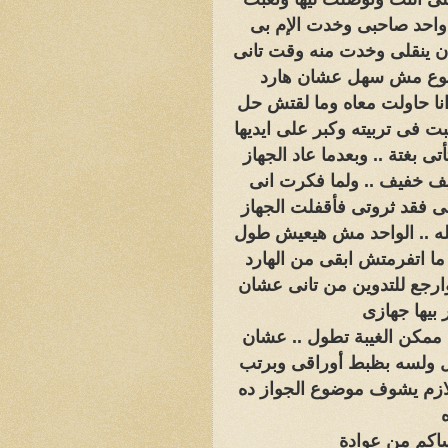
ن واحد صاحبى وخدت الإم بى
ان ينقلى وخدت منه وقت تانى
وضوع مش سهل عشان هارد
نا حاولت معاه وما لقتش حل
بت فى تربيته وكبر على ايديها
تى بغتة .. وبعدما عاد الجهاز
ضيف خفيف .. ولما فكرت انى
فى فقد ثروتى فأقفلت الجهاز
له .. الواحد مش هيعيش طول
ما اتفرمتش ابقى من الهارد
ارجع للتدوين من تانى عشان
 ممكن الغيبة تطول .. عشان
مل ولسه بظبط أوراقى وبرتب
لازم يشوف موضوع الجواز ده
ساكم من عوادة