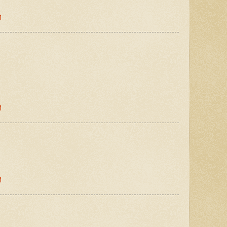
M
M
M