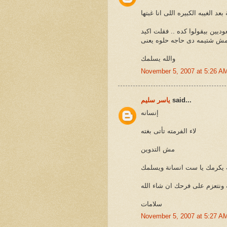
عد الغيبه الكبيره اللى انا غبتها
يين بيقولوا كده .. فقلت اكيد
ش شتيمه دى حاجه حلوه يعنى
والله يسلمك
November 5, 2007 at 5:26 A
said...
ياسر سليم
إنسانه
لاء الفرمته تأتى بغته
مش التدوين
ه يكرمك يا ست انسانة ويسلمك
ونتعزم على فرحك ان شاء الله
سلامات
November 5, 2007 at 5:27 A