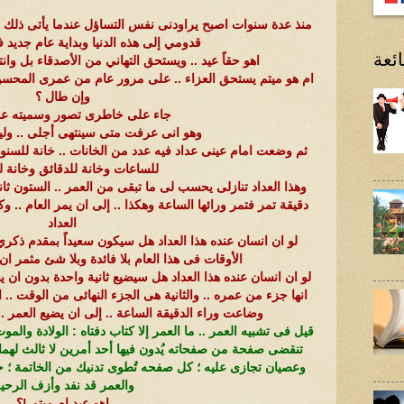
منذ عدة سنوات اصبح يراودنى نفس التساؤل عندما يأتى ذلك ا
قدومي إلى هذه الدنيا وبداية عام جديد 
ئعة
اهو حقاً عيد .. ويستحق التهاني من الأصدقاء بل وان
ام هو ميتم يستحق العزاء .. على مرور عام من عمرى المحسوب
وإن طال ؟
جاء على خاطرى تصور وسميته عدا
وهو انى عرفت متى سينتهى أجلى .. ولي
ثم وضعت امام عينى عداد فيه عدد من الخانات .. خانة للسنوا
للساعات وخانة للدقائق وخانة ل
وهذا العداد تنازلى يحسب لى ما تبقى من العمر .. الستون ثاني
دقيقة تمر فتمر ورائها الساعة وهكذا .. إلى ان يمر العام .
العداد
لو ان انسان عنده هذا العداد هل سيكون سعيداً بمقدم ذكري 
الأوقات فى هذا العام بلا فائدة وبلا شئ مثمر ان 
لو ان انسان عنده هذا العداد هل سيضيع ثانية واحدة بدون ان 
انها جزء من عمره .. والثانية هى الجزء النهائى من الوقت .. 
وضاعت وراء الدقيقة الساعة .. إلى ان يضيع العمر .. اس
قيل فى تشبيه العمر .. ما العمر إلا كتاب دفتاه : الولادة والمو
تنقضى صفحة من صفحاته يُدون فيها أحد أمرين لا ثالث لهما 
وعصيان تجازى عليه ؛ كل صفحه تُطوى تدنيك من الخاتمة ؛ حت
والعمر قد نفد وأزف الرحي
اهو عيد ام ميتم !؟