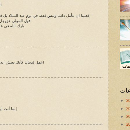
ال
فعلينا ان نتأمل دائما وليس فقط في يوم عيد الميلاد بل في
قول المولي عزوجل 
بارك الله في عم
اعمل لدنياك كأنك تعيش ابدا
عات
►
2
►
2
إنما أنت أ
►
2
►
2