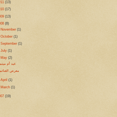
011
(13)
010
(17)
009
(13)
008
(8)
►
November
(1)
►
October
(1)
►
September
(1)
►
July
(1)
▼
May
(2)
عيد أم ميتم
معرض الغنائم
►
April
(1)
►
March
(1)
007
(19)