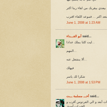
يعدي بيقربك من لقاء ربنا اكتر
د اكتر ... فموعد اللقاء اقترب
June 1, 2008 at 1:23 AM
said...
أبو الفـــداء
ليت كلنا يملك عدادا...
المهم...
ألا ينشغل عنه...
فيهلك
شكرا لك ياسر
June 1, 2008 at 1:53 PM
said...
أخـــ مسلمة ـــت
ات أبعد و الي الفردوس أقرب و
للخيرات أسبق