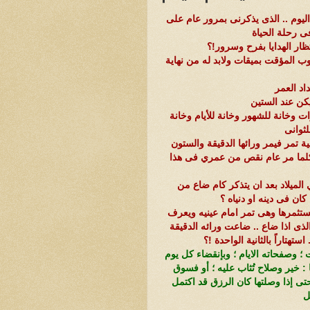
ليوم .. الذى يذكرنى بمرور عام على
فى رحلة الحياة
تظار الهدايا بفرح وسرور!؟
 المؤقت بميقات ولابد له من نهاية
د العمر
كن عند الستين
ت وخانة للشهور وخانة للأيام وخانة
لثوانى
ة تمر فيمر ورائها الدقيقة والستون
. وكلما مر عام نقص من عمري فى هذا
الميلاد بعد ان يتذكر كام ضاع من
كان فى دينه او دنياه ؟
يستثمرها وهى تمر امام عينيه ويعرف
الذى اذا ضاع .. ضاعت ورائه الدقيقة
تهتاراً بالثانية الواحدة !؟
ت ؛ وصفحاته الايام ؛ وبإنقضاء كل يوم
: خير وصلاح تُثاب عليه ؛ أو فسوق
ى إذا وصلتها كان الرزق قد اكتمل
ل