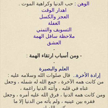
الوهن
:
حب الدنيا وكراهية الموت
.
اهدار الوقت
العجز والكسل
الغفلة
التسويف والتمني
ملاحظة سافل الهمة
العشق
-
- ومن أسباب ارتقاء الهمة
:
-
العلم والبصيرة
إرادة الأخرة
..
قال صلوات الله وسلامه عليه :
من
كانت
همه
الآخرة
،
جمع
الله
له
شمله
، وجعل
غناه في قلبه ، وأتته الدنيا راغمة ،
ومن
كانت
همه
الدنيا ، فرق
الله
عليه أمره ، وجعل
فقره بين عينيه ، ولم يأته
من
الدنيا إلا ما
كتب
الله
له