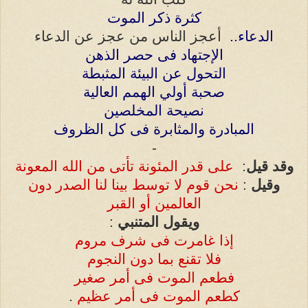
كثرة ذكر الموت
الدعاء
..
أعجز الناس من عجز عن الدعاء
الإجتهاد فى حصر الذهن
التحول عن البيئة المثبطة
صحبة أولي الهمم العالية
نصيحة المخلصين
المبادرة والمثابرة فى كل الظروف
-
وقد قيل
:
على قدر المئونة تأتى من الله المعونة
وقيل
:
نحن قوم لا توسط بينا لنا الصدر دون
العالمين أو القبر
ويقول المتنبي
:
إذا غامرت فى شرف مروم
فلا تقنع بما دون النجوم
فطعم الموت فى أمر صغير
كطعم الموت فى أمر عظيم
.