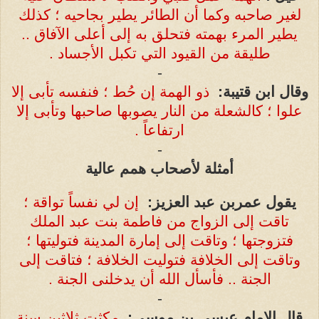
لغير صاحبه وكما أن الطائر يطير بجاحيه ؛ كذلك
يطير المرء بهمته
فتحلق به إلى أعلى الآفاق ..
طليقة من القيود التي تكبل الأجساد .
-
وقال ابن قتيبة
:
ذو الهمة إن حُط ؛ فنفسه تأبى إلا
علوا ؛ كالشعلة من النار يصوبها صاحبها وتأبى إلا
ارتفاعاً .
-
أمثلة لأصحاب همم عالية
يقول عمربن عبد العزيز
:
إن لي نفساً تواقة ؛
تاقت إلى الزواج من فاطمة بنت عبد الملك
فتزوجتها ؛ وتاقت إلى إمارة المدينة فتوليتها ؛
وتاقت إلى الخلافة فتوليت الخلافة ؛ فتاقت إلى
الجنة .. فأسأل الله أن يدخلنى الجنة .
-
قال الإمام عيسى بن موسى
:
مكثت ثلاثين سنة