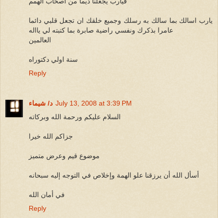
فيارب يجعلنا ديما من اصحاب الهمم
يارب اسالك بما سالك به رسلك وجميع خلقك ان تجعل قلبي دائما
عامرا بذكرك ونفسي راضية صابرة بما كتبته لي يااله
العالمين
سنة اولي دكتوراه
Reply
July 13, 2008 at 3:39 PM
د/ شيماء
السلام عليكم ورحمة الله وبركاته
جزاكم الله خيرا
موضوع قيم وعرض متميز
أسأل الله أن يرزقنا علو الهمة وإخلاص في التوجه إليه سبحانه
في أمان الله
Reply