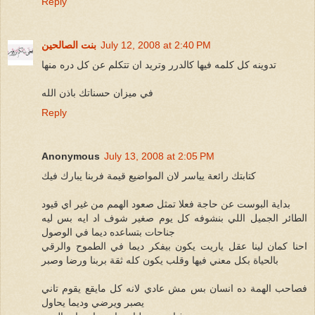
Reply
July 12, 2008 at 2:40 PM
بنت الصالحين
تدوينه كل كلمه فيها كالدرر وتريد ان تتكلم عن كل دره منها
في ميزان حسناتك باذن الله
Reply
Anonymous
July 13, 2008 at 2:05 PM
كتابتك رائعة يياسر لان المواضيع قيمة فربنا يبارك فيك
بداية البوست عن حاجة فعلا تمثل صعود الهمم من غير اي قيود
الطائر الجميل اللي بنشوفه كل يوم صغير شوف اد ايه بس ليه
جناحات بتساعده ديما في الوصول
احنا كمان لينا عقل ياريت يكون بيفكر ديما في الطموح والرقي
بالحياة بكل معني فيها وقلب يكون كله ثقة بربنا ورضا وصبر
فصاحب الهمة ده انسان بس مش عادي لانه كل مايقع يقوم تاني
يصبر ويرضي وديما يحاول