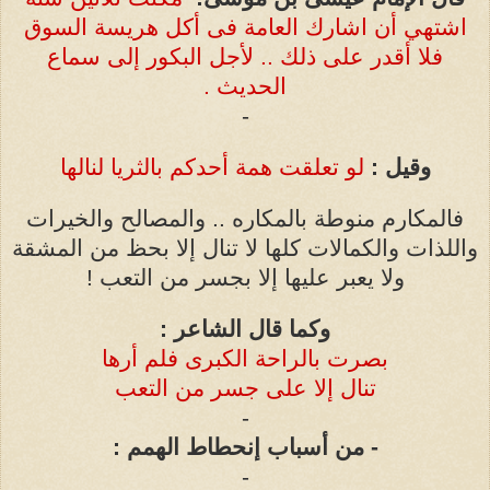
اشتهي أن اشارك العامة فى أكل هريسة السوق
فلا أقدر على ذلك .. لأجل البكور إلى سماع
الحديث .
-
وقيل :
لو تعلقت همة أحدكم بالثريا لنالها
فالمكارم منوطة بالمكاره .. والمصالح والخيرات
واللذات والكمالات كلها لا تنال إلا بحظ من المشقة
ولا يعبر عليها إلا بجسر من التعب !
وكما قال الشاعر :
بصرت بالراحة الكبرى فلم أرها
تنال إلا على جسر من التعب
-
- من أسباب إنحطاط الهمم :
-