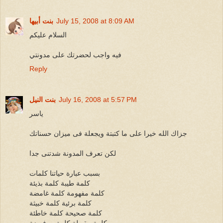
July 15, 2008 at 8:09 AM
بنت أبيها
السلام عليكم
فيه واجب لحضرتك على مدونتي
Reply
July 16, 2008 at 5:57 PM
بنت النيل
ياسر
جزاك الله خيرا على ما كتبتة ويجعلة فى ميزان حسناتك
لكن تعرف المدونة شدتنى جدا
بسبب عبارة حياتنا كلمات
كلمة طيبة كلمة بذيئة
كلمة مفهومة كلمة غامضة
كلمة برئية كلمة خبيثة
كلمة صحيحة كلمة خاطئة
كلمة مقبولة كلمة مرفوضة