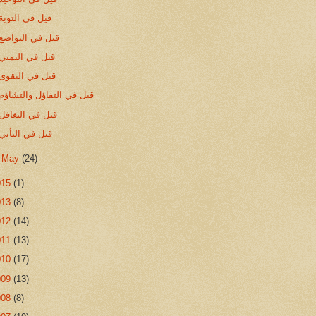
قيل في التوبة
قيل في التواضع
قيل في التمني
قيل في التقوى
قيل في التفاؤل والتشاؤم
قيل في التغافل
قيل في التأني
►
May
(24)
015
(1)
013
(8)
012
(14)
011
(13)
010
(17)
009
(13)
008
(8)