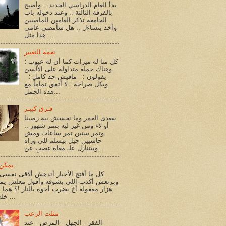
بدأ العام الدراسي الجديد .. وأصبح
بالفرقة الثالثة .. وعند دخوله باب
الجامعة تذكر العامين الماضيين
وأخذ يتساءل .. هل سأمضي عامي
هذا مثل ...
نعمة التغيير
كل منا له ميزات كما أن له عيوب ؛
وهناك جملة متداولة على الألسن
يقولون : مافيش حد كامل ؛
وبكل صراحة : لا أتفق تماماً مع
هذه الجمل...
فـرق كبيـر
بيعدى العمر وما نحسش بيه رضينا
أو لاء ومن غير ليه بتمر شهور ..
وتمر سنين تمر ساعات ومش
حاسيين جيل بيسلم للى وراه
وبيتنازل علـ معاه غصبٍ عن...
يمكن 
كل ما أفتح الأخبار أندهش ألاقى نفسى 
وبرتعش أكدب اللى بشوفه وأقول معلش يم
هزار معقولة أخ يضرب أخوه بالنار !؟ هما أ
خلصوا !؟ ...
مثلث الرعب
الفقر - الجهل - المرض - عند