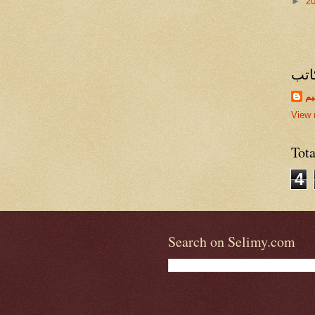
►
2
اتب
يم
View 
Tot
4
Search on Selimy.com