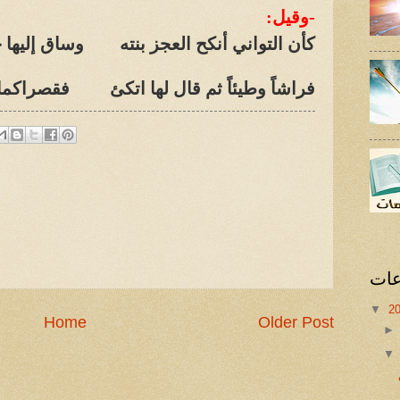
-وقيل:
كأن التواني أنكح العجز بنته وساق إليها ح
فراشاً وطيئاً ثم قال لها اتكئ فقصراكما ل
عات
▼
2
Home
Older Post