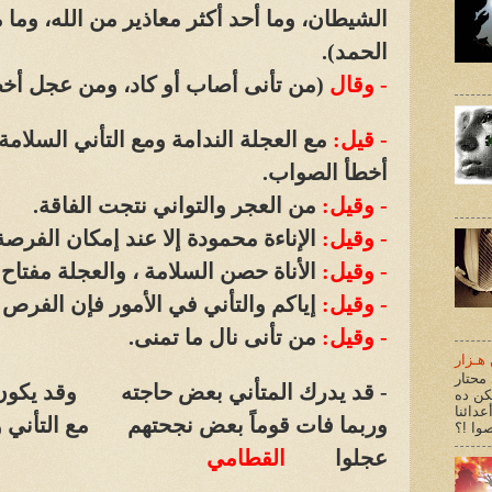
الشيطان، وما أحد أكثر معاذير من الله، وم
الحمد)
.
- وقال
(من تأنى أصاب أو كاد، ومن عجل أخطأ
- قيل:
مع العجلة الندامة ومع التأني السلام
أخطأ الصواب.
- وقيل:
من العجر والتواني نتجت الفاقة.
- وقيل:
الإناءة محمودة إلا عند إمكان الفرصة
- وقيل:
الأناة حصن السلامة ، والعجلة مفتاح ا
- وقيل:
إياكم والتأني في الأمور فإن الفرص
- وقيل:
من تأنى نال ما تمنى.
هـزار
محتار
- قد يدرك المتأني بعض حاجته وقد يكون
كن ده
عدائنا
وربما فات قوماً بعض نجحتهم مع التأني وك
عجلوا
القطامي