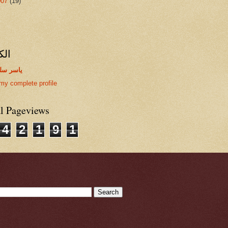
007
(19)
الك
ياسر سل
my complete profile
al Pageviews
4
2
1
9
1