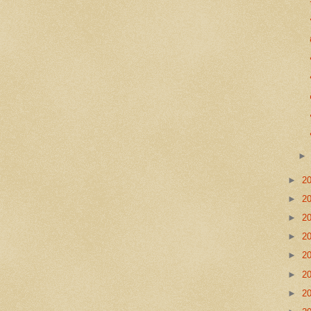
►
2
►
2
►
2
►
2
►
2
►
2
►
2