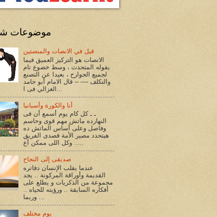
موضوعات شا
قيل في الانصات والمنصتين
الانصات هو التركيز العميق فيما
يقوله المتحدث ، وسط خضوع تام
لجميع الجوارح ، بعيدا عن التصنع
والتكلف ---- -- قال الامام أبو حامد
الغزالي فى ا...
أنا والكورة وأسبانيا
ـ ـ كل كام يوم أسمع أن فى
النهارده ماتش مهم قوى وحاسم
وفاصل وعلى أساس الماتش ده
هيتحدد مصير الأمة قصدى الفريق
.. وكل اللى ممكن أع...
صديقى إلى النجاح
عندما يقلب الإنسان دفاتره
القديمة وأوراقة المركونة .. يجد
مجموعة من الذكريات و يطلع على
أفكاره السابقة .. ورؤيته للحياه ..
وربما ...
يوم مختلف