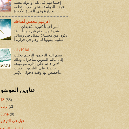
إجتماعهم فى بلد أو دولة معينة
فهذه الدولة تستحق لقب متخلفة
بجدارة وفى الفترة الأخيرة ...
اهزمهم بتحقيق أهدافك
- - نَمر أحياناً كثيرة بمُعيقاتٍ
بشرية مِن صنع مَن حولنا .. قد
تكون من محبينا ؛ تتمثل في رسائل
سلبية يبثونها لنا وهم في قرارة أ...
حياتنا كلمات
بسم الله الرحمن الرحيم دخلت
إلى عالم التدوين متأخرا .. وذلك
لأنى قائم على إدارة مجموعة
بريدية على الياهوو .. فكنت
أخصص لها وقت دخولى للإنتر...
عناوين الموضو
018
(35)
►
July
(2)
▼
June
(9)
قيل في التوفيق
قيل في التوحيد