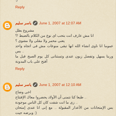
Reply
June 1, 2007 at 12:07 AM
ياسر سليم
مشروع بطل
انا مش عارف انت بتحب اى نوع من الكلام بالضبط !؟
يعنى محمر ولا مقلى ولا مشوى ؟
عموما انا ناوى انشاء الله انها تبقى منوعات مش فى اتجاه واحد
بس ..
وربنا يسهل وتفضل زبون عندى وتستنانى كل يوم الصبح قبل ما
أفتح على باب المدونة
Reply
June 1, 2007 at 12:10 AM
ياسر سليم
اخى وضاح
طبعا كنا نتمنى أن الأولاد يحضروا معاك الإفتتاح ..
زى ما انت شفت كان كل الناس موجودة ..
بس الإمتحانات من الأعذار المقبولة .. مع إنى انا عندى إمتحان
وبرضه جيت :)