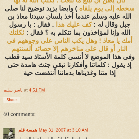
كان يظن أن تبلغ ما بلغت ؛ يكتب الله له بها
سخطه إلى يوم يلقاه
) وايضا يزيد توضيح لنا صلى
الله عليه وسلم عندما أخذ بلسان سيدنا معاذ بن
جبل وقال له :
كف عليك هذا
. فقال : يا رسول
الله وإنا لمؤاخذون بما نتكلم به ؟ فقال :
ثكلتك
أمك يا معاذ ! وهل يكب الناس على وجوههم في
النار أو قال على مناخرهم إلا حصائد ألسنتهم
وفى هذا الموضع لا أنسى كلمة الأستاذ سيد قطب
إذ يقول : كلماتنا وأفكارنا تبقى جثث هامدة حتى
إذا متنا وغذيناها بدمائنا أنتفضت حية
4:51 PM
at
ياسر سليم
Share
60 comments:
May 31, 2007 at 3:10 AM
همسة قلم
في انتظار كلماتكم الطيبة اخونا الفاضل