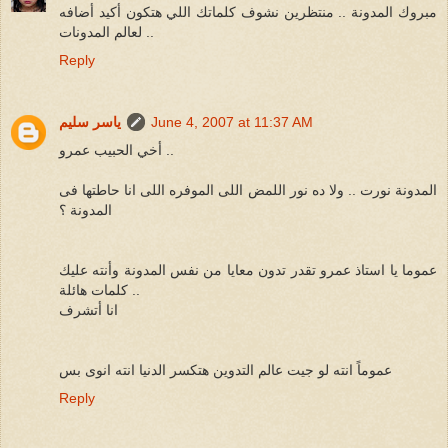
مبروك المدونة .. منتظرين نشوف كلماتك اللي هتكون أكيد أضافه
لعالم المدونات ..
Reply
June 4, 2007 at 11:37 AM
ياسر سليم
أخي الحبيب عمرو ..
المدونة نورت .. ولا ده نور اللمض اللى الموفره اللى انا حاطتها فى
المدونة ؟
عموما يا استاذ عمرو تقدر تدون معايا من نفس المدونة وأنته عليك
كلمات هائلة ..
انا أتشرف
عموماً انته لو جيت عالم التدوين هتكسر الدنيا انته انوى بس
Reply