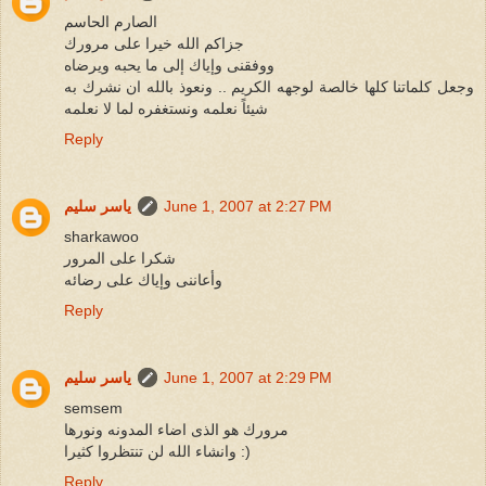
الصارم الحاسم
جزاكم الله خيرا على مرورك
ووفقنى وإياك إلى ما يحبه ويرضاه
وجعل كلماتنا كلها خالصة لوجهه الكريم .. ونعوذ بالله ان نشرك به
شيئاً نعلمه ونستغفره لما لا نعلمه
Reply
June 1, 2007 at 2:27 PM
ياسر سليم
sharkawoo
شكرا على المرور
وأعاننى وإياك على رضائه
Reply
June 1, 2007 at 2:29 PM
ياسر سليم
semsem
مرورك هو الذى اضاء المدونه ونورها
وانشاء الله لن تنتظروا كثيرا :)
Reply