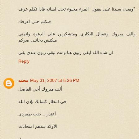
وبعدن سيدنا على بيقول "المرء مخبوء تحت لسانه فاذا تكلم عرف"
فتكلم حتى اعرفك
والف مبروك وعقبال البكارى ومتشكرين على الدعوة واتمنى
ميكنش دخاننى ضركم
ان شاء الله ابقى زبون هنا وانت تبقى زبون عندى بقى
Reply
May 31, 2007 at 5:26 PM
محمد
ألف مبروك أخي الفاضل
في انتظار كلماتك بإذن الله
أعتذر .. جئت بمفردي
الأولاد عندهم امتحانات
:)