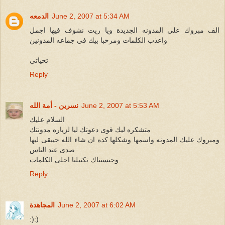
June 2, 2007 at 5:34 AM
الدمعه
الف مبروك على المدونه الجديدة ويا ريت نشوف فيها اجمل
واعذب الكلمات ومرحبا بيك في جماعه المدونين
تحياتي
Reply
June 2, 2007 at 5:53 AM
نسرين - أمة الله
السلام عليك
متشكره ليك قوى دعوتك ليا لزياره مدونتك
ومبروك عليك المدونه واسمها وشكلها كده ان شاء الله حيبقى ليها
صدى عند الناس
وحنستناك تكتبلنا احلى الكلمات
Reply
June 2, 2007 at 6:02 AM
المجاهدة
:):)