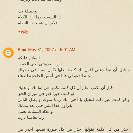
وجميلة جدا
اذا الشعب يوما اراد الكلام
فلابد ان يتسجيب النظام
Reply
Alaa
May 31, 2007 at 5:01 AM
السلام عليكم
نورت مدونتي أخي الحبيب
و قبل أن تبدأ دعني أقول لك كلمة لعلها تكون سببا في دخولك
الجنة لتدعو لي فأنا في أمس الحاحجة للدعاء
قبل أن تكتب اعلم أن كل كلمة تكتبها هي إما لك أو عليك
لو كتبت خيرا فهو في ميزان الحق
و لو كتبت غير ذلك فتخيل يا أخي انك ربما تموت و يظل الناس
يقرأون هذا الشر حتى بعد مماتك
و عدّاد السيئات يعمل
ربنا يعافينا يارب
احذر من كل كلمة تقولها احذر من كل صورة تضعها احذر من