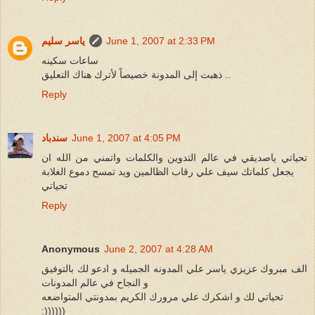
June 1, 2007 at 2:33 PM
ياسر سليم
ساعات سكينه
ذهبت إلى المدونة خصيصاً لأترك هناك التعليق ..
Reply
June 1, 2007 at 4:05 PM
سندباد
تحياتي ياصديقي في عالم التدوين والكلمات واتمني من الله ان
يجعل كلماتك سيف علي رقاب الظالمين ويد تمسح دموع الغلابة
تحياتي
Reply
Anonymous
June 2, 2007 at 4:28 AM
الف مبروك عزيزي ياسر علي المدونه الجميله و ادعو لك بالتوفيق
و النجاح في عالم المدونات
تحياتي لك و اشكرك علي مرورك الكريم بمدونتي المتواضعه
:))))))