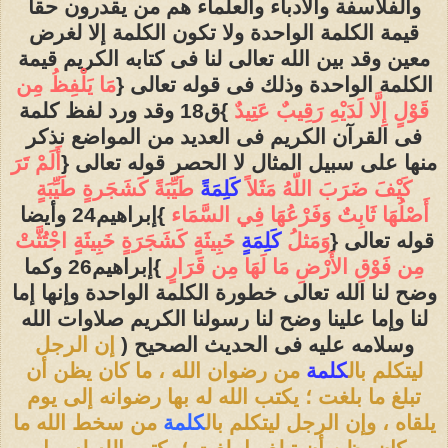
والفلاسفة والأدباء والعلماء هم من يقدرون حقاً
قيمة الكلمة الواحدة ولا تكون الكلمة إلا لغرض
معين وقد بين الله تعالى لنا فى كتابه الكريم قيمة
الكلمة الواحدة وذلك فى قوله تعالى {
مَا يَلْفِظُ مِن
قَوْلٍ إِلَّا لَدَيْهِ رَقِيبٌ عَتِيدٌ
}ق18 وقد ورد لفظ كلمة
فى القرآن الكريم فى العديد من المواضع نذكر
منها على سبيل المثال لا الحصر قوله تعالى {
أَلَمْ تَرَ
كَيْفَ ضَرَبَ اللّهُ مَثَلاً
كَلِمَةً
طَيِّبَةً كَشَجَرةٍ طَيِّبَةٍ
أَصْلُهَا ثَابِتٌ وَفَرْعُهَا فِي السَّمَاء
}إبراهيم24 وأيضا
قوله تعالى {
وَمَثلُ
كَلِمَةٍ
خَبِيثَةٍ كَشَجَرَةٍ خَبِيثَةٍ اجْتُثَّتْ
مِن فَوْقِ الأَرْضِ مَا لَهَا مِن قَرَارٍ
}إبراهيم26 وكما
وضح لنا الله تعالى خطورة الكلمة الواحدة وإنها إما
لنا وإما علينا وضح لنا رسولنا الكريم صلاوات الله
وسلامه عليه فى الحديث الصحيح (
إن الرجل
ليتكلم ب
ال
كلمة
من رضوان الله ، ما كان يظن أن
تبلغ ما بلغت ؛ يكتب الله له بها رضوانه إلى يوم
يلقاه ، وإن الرجل ليتكلم بال
كلمة
من سخط الله ما