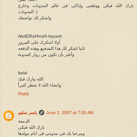
بارك الله فيكى ووفقنى وإياكى فى عالم المدونات وخارج
المدونات :)
واشكر لك تواضعك
AbdElRaHmaN Ayyash
أولا اشكرك على المرور
ثانيا اشكر لك هذا التشجيع وهذه الدفعه
وأعتز بأن تكون من زوار المدونة
belal
الله يبارك فيك
وانشاء الله لا تنتظر كثيراً
Reply
June 2, 2007 at 7:05 AM
ياسر سليم
الدمعة
بارك الله فيكى
ومرحبا بك فى مدونتى فى ايام مولدها