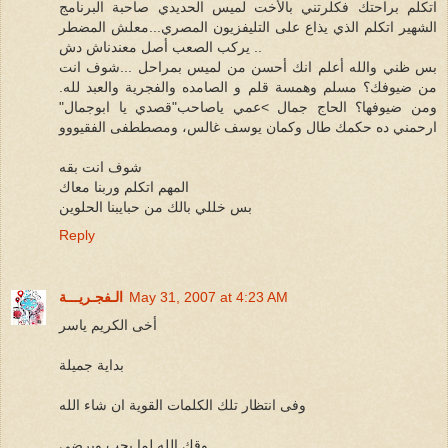
اتكلم براحتك فكلرتني بالأخت لميس الحديدي صاحبة البرنامج
الشهير اتكلم الذي يذاع على التليفزيون المصري...معلش المضطر
يركب الصعب أصل معندناش دش ..
بس ظني والله أعلم انك أحسن من لميس بمراحل ...شوف انت
من ضيوفك؟ مسلم وهمسة قلم و الصامده والفجرية والعبد لله.
ومن ضيوفها؟ الحاج جمال >عمي ياصاحب"قصدي يا ابوجمال"
ارحمني ده حكمك طال وكمان يوسف غالس، ومصططفى الفقيووو
شوف انت بقه
المهم اتكلم وربنا معاك
بس خللي بالك من حبايبنا الحلوين
Reply
May 31, 2007 at 4:23 AM
الـفجـريـــة
أخى الكريم ياسر
بداية جميلة
وفى انتظار تلك الكلمات القوية ان شاء الله
وقك الله لما يحب ويرضى