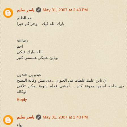
May 31, 2007 at 2:40 PM
ياسر سليم
ضد الظلم
بارك الله فيك .. وجزاكم خيرا
radwa
احم
الله يبارك فيكى
وباين عليكى هتسنتى كتير
عبدو بن خلدون
باين عليك غلطت فى العنوان .. دى مش وكالة البطيخ :)
دى حاجه اسمها مدونة كده .. أمشى قدام شوية يمكن تلاقى
الوكالة
Reply
May 31, 2007 at 2:43 PM
ياسر سليم
بهاء