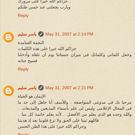
جزاكم الله خيرا على مرورك ..
ويارب يجعلنى عند حسن ظنكم
Reply
May 31, 2007 at 2:14 PM
ياسر سليم
النجمة الصامدة
جزاكم الله خيرا على هذه الكلمات
وجعل كلماتى وكلماتك فى ميزان حسناتنا يوم أن نلقاه وأدخلنا
فسيح جناته
Reply
May 31, 2007 at 2:21 PM
ياسر سليم
الإيمان هو الحياة
مرحبا بك فى مدونتى المتواضعة .. وللأسف أنا جاهل إلى حد ما
فى المجال الإعلامى وليس لى علم بأسماء المذيعين والمذيعات ..
والله وحده هو الذى يعلم من الأفضل .. لأنه يعلم خاتمة كل منا ..
فاللهم ثبتنا على الحق ولا تزغ قلوبنا بعد إذ هديتنا
وجزاكم الله خيرا على هذا الظن الحسن
Reply