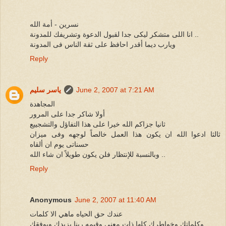
نسرين - أمة الله
انا اللى متشكر ليكى جدا لقبول الدعوة وتشريفك للمدونة ..
ويارب ديما أقدر احافظ على ثقة الناس فى المدونة
Reply
June 2, 2007 at 7:21 AM
ياسر سليم
المجاهدة
أولا شاكر جدا على المرور
ثانيا جزاكم الله خيرا على هذا التفاؤل والتشجييع
ثالثا ادعوا الله ان يكون هذا العمل خالصاً لوجهه وفى ميزان
حسناتى يوم ان ألقاه
وبالنسبة للإنتظار فلن يكون طويلاً ان شاء الله ..
Reply
Anonymous
June 2, 2007 at 11:40 AM
عندك حق الحياه ماهي الا كلمات
وكلماتك وخواطرك كلها ذات معني وقيمه ربنا يزيدك ويوفقك