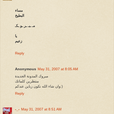
مساء
البطيخ
مـ ـبـ ـر ـو ـكـ
يا
زعيم
Reply
Anonymous
May 31, 2007 at 8:05 AM
مبروك المدونة الجديدة
منتظرين كلماتك
وان شاء الله نكون زباين عندكم:)
Reply
-_-
May 31, 2007 at 8:51 AM