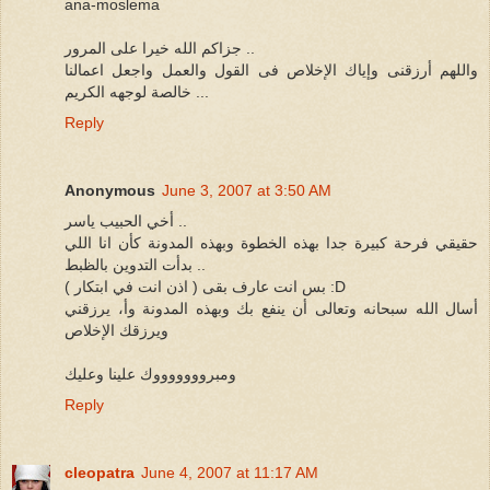
ana-moslema
جزاكم الله خيرا على المرور ..
واللهم أرزقنى وإياك الإخلاص فى القول والعمل واجعل اعمالنا
خالصة لوجهه الكريم ...
Reply
Anonymous
June 3, 2007 at 3:50 AM
أخي الحبيب ياسر ..
حقيقي فرحة كبيرة جدا بهذه الخطوة وبهذه المدونة كأن انا اللي
بدأت التدوين بالظبط ..
بس انت عارف بقى ( اذن انت في ابتكار ) :D
أسال الله سبحانه وتعالى أن ينفع بك وبهذه المدونة وأ، يرزقني
ويرزقك الإخلاص
ومبروووووووك علينا وعليك
Reply
cleopatra
June 4, 2007 at 11:17 AM