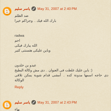
May 31, 2007 at 2:40 PM
ياسر سليم
ضد الظلم
بارك الله فيك .. وجزاكم خيرا
radwa
احم
الله يبارك فيكى
وباين عليكى هتسنتى كتير
عبدو بن خلدون
باين عليك غلطت فى العنوان .. دى مش وكالة البطيخ :)
دى حاجه اسمها مدونة كده .. أمشى قدام شوية يمكن تلاقى
الوكالة
Reply
May 31, 2007 at 2:43 PM
ياسر سليم
بهاء