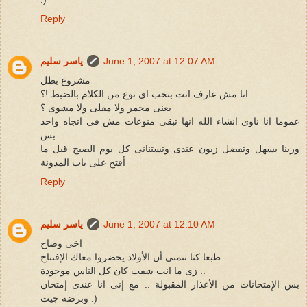
Reply
June 1, 2007 at 12:07 AM
ياسر سليم
مشروع بطل
انا مش عارف انت بتحب اى نوع من الكلام بالضبط !؟
يعنى محمر ولا مقلى ولا مشوى ؟
عموما انا ناوى انشاء الله انها تبقى منوعات مش فى اتجاه واحد
بس ..
وربنا يسهل وتفضل زبون عندى وتستنانى كل يوم الصبح قبل ما
أفتح على باب المدونة
Reply
June 1, 2007 at 12:10 AM
ياسر سليم
اخى وضاح
طبعا كنا نتمنى أن الأولاد يحضروا معاك الإفتتاح ..
زى ما انت شفت كان كل الناس موجودة ..
بس الإمتحانات من الأعذار المقبولة .. مع إنى انا عندى إمتحان
وبرضه جيت :)