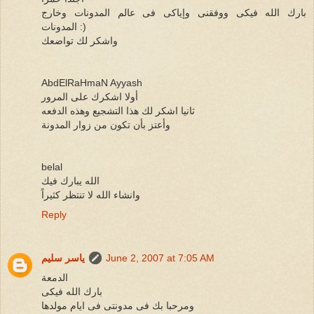
بارك الله فيكى ووفقنى وإياكى فى عالم المدونات وخارج
المدونات :)
واشكر لك تواضعك
AbdElRaHmaN Ayyash
أولا اشكرك على المرور
ثانيا اشكر لك هذا التشجيع وهذه الدفعه
وأعتز بأن تكون من زوار المدونة
belal
الله يبارك فيك
وانشاء الله لا تنتظر كثيراً
Reply
June 2, 2007 at 7:05 AM
ياسر سليم
الدمعة
بارك الله فيكى
ومرحبا بك فى مدونتى فى ايام مولدها