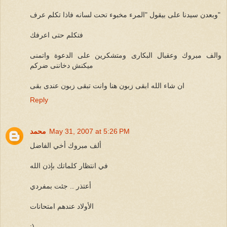
وبعدن سيدنا على بيقول "المرء مخبوء تحت لسانه فاذا تكلم عرف"
فتكلم حتى اعرفك
والف مبروك وعقبال البكارى ومتشكرين على الدعوة واتمنى
ميكنش دخاننى ضركم
ان شاء الله ابقى زبون هنا وانت تبقى زبون عندى بقى
Reply
May 31, 2007 at 5:26 PM
محمد
ألف مبروك أخي الفاضل
في انتظار كلماتك بإذن الله
أعتذر .. جئت بمفردي
الأولاد عندهم امتحانات
:)