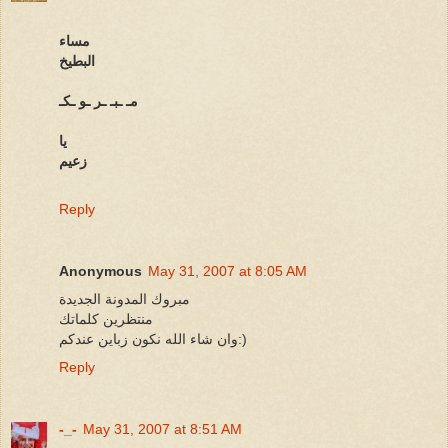
مساء
البطيخ
مـ ـبـ ـر ـو ـكـ
يا
زعيم
Reply
Anonymous
May 31, 2007 at 8:05 AM
مبروك المدونة الجديدة
منتظرين كلماتك
وان شاء الله نكون زباين عندكم:)
Reply
-_-
May 31, 2007 at 8:51 AM