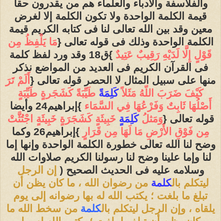
والفلاسفة والأدباء والعلماء هم من يقدرون حقاً
قيمة الكلمة الواحدة ولا تكون الكلمة إلا لغرض
معين وقد بين الله تعالى لنا فى كتابه الكريم قيمة
الكلمة الواحدة وذلك فى قوله تعالى {
مَا يَلْفِظُ مِن
قَوْلٍ إِلَّا لَدَيْهِ رَقِيبٌ عَتِيدٌ
}ق18 وقد ورد لفظ كلمة
فى القرآن الكريم فى العديد من المواضع نذكر
منها على سبيل المثال لا الحصر قوله تعالى {
أَلَمْ تَرَ
كَيْفَ ضَرَبَ اللّهُ مَثَلاً
كَلِمَةً
طَيِّبَةً كَشَجَرةٍ طَيِّبَةٍ
أَصْلُهَا ثَابِتٌ وَفَرْعُهَا فِي السَّمَاء
}إبراهيم24 وأيضا
قوله تعالى {
وَمَثلُ
كَلِمَةٍ
خَبِيثَةٍ كَشَجَرَةٍ خَبِيثَةٍ اجْتُثَّتْ
مِن فَوْقِ الأَرْضِ مَا لَهَا مِن قَرَارٍ
}إبراهيم26 وكما
وضح لنا الله تعالى خطورة الكلمة الواحدة وإنها إما
لنا وإما علينا وضح لنا رسولنا الكريم صلاوات الله
وسلامه عليه فى الحديث الصحيح (
إن الرجل
ليتكلم ب
ال
كلمة
من رضوان الله ، ما كان يظن أن
تبلغ ما بلغت ؛ يكتب الله له بها رضوانه إلى يوم
يلقاه ، وإن الرجل ليتكلم بال
كلمة
من سخط الله ما