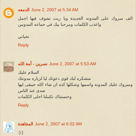
June 2, 2007 at 5:34 AM
الدمعه
الف مبروك على المدونه الجديدة ويا ريت نشوف فيها اجمل
واعذب الكلمات ومرحبا بيك في جماعه المدونين
تحياتي
Reply
June 2, 2007 at 5:53 AM
نسرين - أمة الله
السلام عليك
متشكره ليك قوى دعوتك ليا لزياره مدونتك
ومبروك عليك المدونه واسمها وشكلها كده ان شاء الله حيبقى ليها
صدى عند الناس
وحنستناك تكتبلنا احلى الكلمات
Reply
June 2, 2007 at 6:02 AM
المجاهدة
:):)