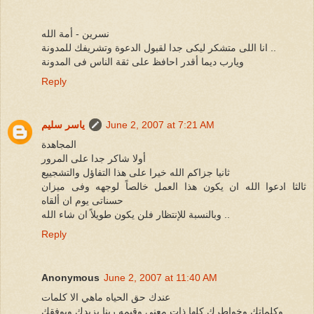
نسرين - أمة الله
انا اللى متشكر ليكى جدا لقبول الدعوة وتشريفك للمدونة ..
ويارب ديما أقدر احافظ على ثقة الناس فى المدونة
Reply
June 2, 2007 at 7:21 AM
ياسر سليم
المجاهدة
أولا شاكر جدا على المرور
ثانيا جزاكم الله خيرا على هذا التفاؤل والتشجييع
ثالثا ادعوا الله ان يكون هذا العمل خالصاً لوجهه وفى ميزان
حسناتى يوم ان ألقاه
وبالنسبة للإنتظار فلن يكون طويلاً ان شاء الله ..
Reply
Anonymous
June 2, 2007 at 11:40 AM
عندك حق الحياه ماهي الا كلمات
وكلماتك وخواطرك كلها ذات معني وقيمه ربنا يزيدك ويوفقك