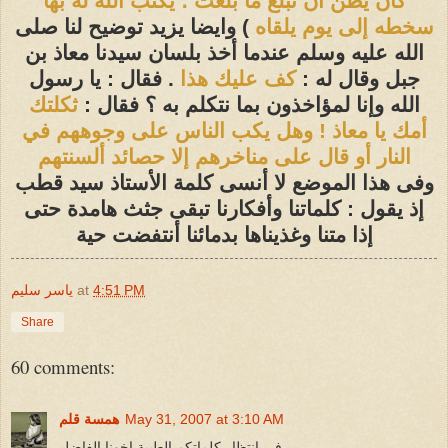
كان يظن أن تبلغ ما بلغت ؛ يكتب الله له بها
سخطه إلى يوم يلقاه
) وايضا يزيد توضيح لنا صلى
الله عليه وسلم عندما أخذ بلسان سيدنا معاذ بن
جبل وقال له :
كف عليك هذا
. فقال : يا رسول
الله وإنا لمؤاخذون بما نتكلم به ؟ فقال :
ثكلتك
أمك يا معاذ ! وهل يكب الناس على وجوههم في
النار أو قال على مناخرهم إلا حصائد ألسنتهم
وفى هذا الموضع لا أنسى كلمة الأستاذ سيد قطب
إذ يقول : كلماتنا وأفكارنا تبقى جثث هامدة حتى
إذا متنا وغذيناها بدمائنا أنتفضت حية
4:51 PM
at
ياسر سليم
Share
60 comments:
May 31, 2007 at 3:10 AM
همسة قلم
في انتظار كلماتكم الطيبة اخونا الفاضل