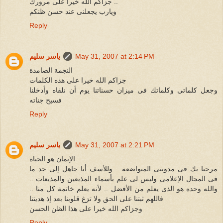
جزاكم الله خيرا على مرورك ..
ويارب يجعلنى عند حسن ظنكم
Reply
May 31, 2007 at 2:14 PM
ياسر سليم
النجمة الصامدة
جزاكم الله خيرا على هذه الكلمات
وجعل كلماتى وكلماتك فى ميزان حسناتنا يوم أن نلقاه وأدخلنا
فسيح جناته
Reply
May 31, 2007 at 2:21 PM
ياسر سليم
الإيمان هو الحياة
مرحبا بك فى مدونتى المتواضعة .. وللأسف أنا جاهل إلى حد ما
فى المجال الإعلامى وليس لى علم بأسماء المذيعين والمذيعات ..
والله وحده هو الذى يعلم من الأفضل .. لأنه يعلم خاتمة كل منا ..
فاللهم ثبتنا على الحق ولا تزغ قلوبنا بعد إذ هديتنا
وجزاكم الله خيرا على هذا الظن الحسن
Reply