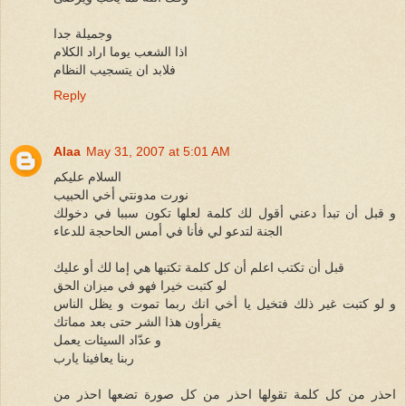
وجميلة جدا
اذا الشعب يوما اراد الكلام
فلابد ان يتسجيب النظام
Reply
Alaa
May 31, 2007 at 5:01 AM
السلام عليكم
نورت مدونتي أخي الحبيب
و قبل أن تبدأ دعني أقول لك كلمة لعلها تكون سببا في دخولك
الجنة لتدعو لي فأنا في أمس الحاحجة للدعاء
قبل أن تكتب اعلم أن كل كلمة تكتبها هي إما لك أو عليك
لو كتبت خيرا فهو في ميزان الحق
و لو كتبت غير ذلك فتخيل يا أخي انك ربما تموت و يظل الناس
يقرأون هذا الشر حتى بعد مماتك
و عدّاد السيئات يعمل
ربنا يعافينا يارب
احذر من كل كلمة تقولها احذر من كل صورة تضعها احذر من