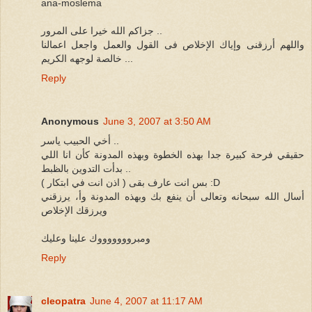
ana-moslema
جزاكم الله خيرا على المرور ..
واللهم أرزقنى وإياك الإخلاص فى القول والعمل واجعل اعمالنا
خالصة لوجهه الكريم ...
Reply
Anonymous
June 3, 2007 at 3:50 AM
أخي الحبيب ياسر ..
حقيقي فرحة كبيرة جدا بهذه الخطوة وبهذه المدونة كأن انا اللي
بدأت التدوين بالظبط ..
بس انت عارف بقى ( اذن انت في ابتكار ) :D
أسال الله سبحانه وتعالى أن ينفع بك وبهذه المدونة وأ، يرزقني
ويرزقك الإخلاص
ومبروووووووك علينا وعليك
Reply
cleopatra
June 4, 2007 at 11:17 AM