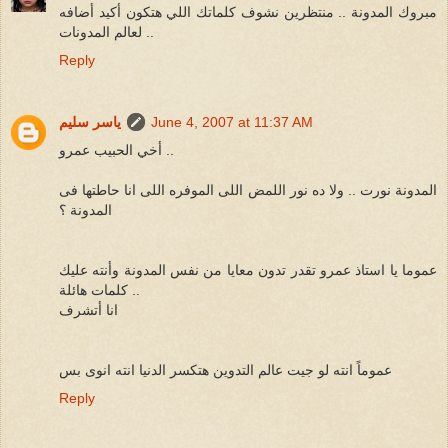
مبروك المدونة .. منتظرين نشوف كلماتك اللي هتكون أكيد أضافه
لعالم المدونات ..
Reply
June 4, 2007 at 11:37 AM
ياسر سليم
أخي الحبيب عمرو ..
المدونة نورت .. ولا ده نور اللمض اللى الموفره اللى انا حاطتها فى
المدونة ؟
عموما يا استاذ عمرو تقدر تدون معايا من نفس المدونة وأنته عليك
كلمات هائلة ..
انا أتشرف
عموماً انته لو جيت عالم التدوين هتكسر الدنيا انته انوى بس
Reply