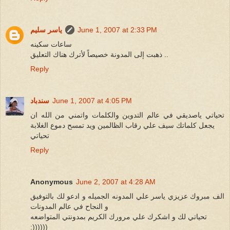
June 1, 2007 at 2:33 PM
ياسر سليم
ساعات سكينه
ذهبت إلى المدونة خصيصاً لأترك هناك التعليق ..
Reply
June 1, 2007 at 4:05 PM
سندباد
تحياتي ياصديقي في عالم التدوين والكلمات واتمني من الله ان
يجعل كلماتك سيف علي رقاب الظالمين ويد تمسح دموع الغلابة
تحياتي
Reply
Anonymous
June 2, 2007 at 4:28 AM
الف مبروك عزيزي ياسر علي المدونه الجميله و ادعو لك بالتوفيق
و النجاح في عالم المدونات
تحياتي لك و اشكرك علي مرورك الكريم بمدونتي المتواضعه
:))))))