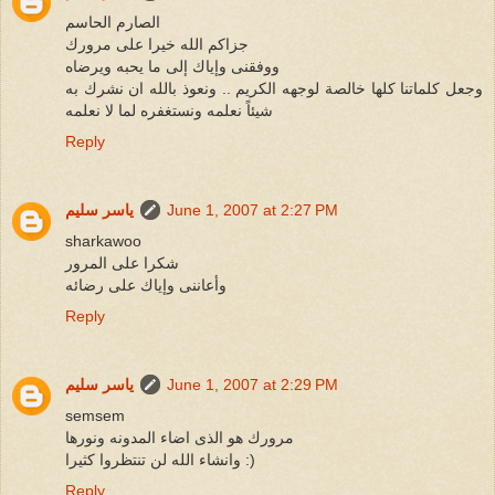
الصارم الحاسم
جزاكم الله خيرا على مرورك
ووفقنى وإياك إلى ما يحبه ويرضاه
وجعل كلماتنا كلها خالصة لوجهه الكريم .. ونعوذ بالله ان نشرك به
شيئاً نعلمه ونستغفره لما لا نعلمه
Reply
June 1, 2007 at 2:27 PM
ياسر سليم
sharkawoo
شكرا على المرور
وأعاننى وإياك على رضائه
Reply
June 1, 2007 at 2:29 PM
ياسر سليم
semsem
مرورك هو الذى اضاء المدونه ونورها
وانشاء الله لن تنتظروا كثيرا :)
Reply