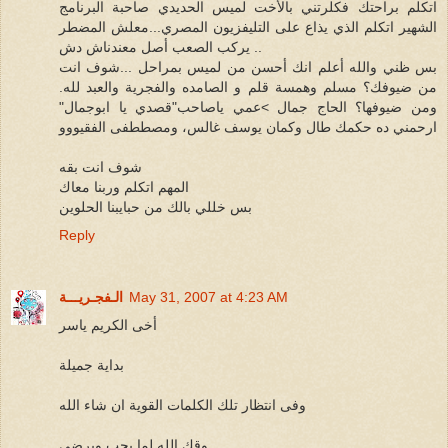
اتكلم براحتك فكلرتني بالأخت لميس الحديدي صاحبة البرنامج
الشهير اتكلم الذي يذاع على التليفزيون المصري...معلش المضطر
يركب الصعب أصل معندناش دش ..
بس ظني والله أعلم انك أحسن من لميس بمراحل ...شوف انت
من ضيوفك؟ مسلم وهمسة قلم و الصامده والفجرية والعبد لله.
ومن ضيوفها؟ الحاج جمال >عمي ياصاحب"قصدي يا ابوجمال"
ارحمني ده حكمك طال وكمان يوسف غالس، ومصططفى الفقيووو
شوف انت بقه
المهم اتكلم وربنا معاك
بس خللي بالك من حبايبنا الحلوين
Reply
May 31, 2007 at 4:23 AM
الـفجـريـــة
أخى الكريم ياسر
بداية جميلة
وفى انتظار تلك الكلمات القوية ان شاء الله
وقك الله لما يحب ويرضى