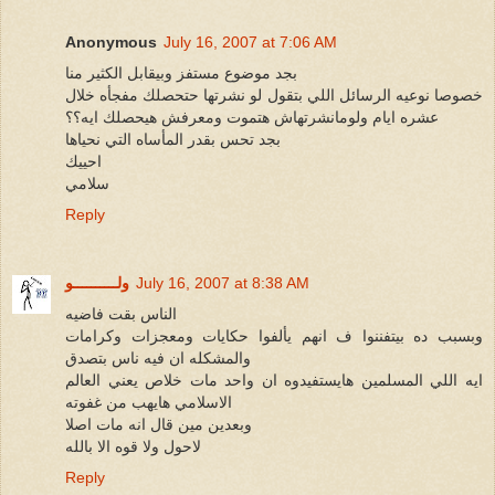
Anonymous
July 16, 2007 at 7:06 AM
بجد موضوع مستفز وبيقابل الكثير منا
خصوصا نوعيه الرسائل اللي بتقول لو نشرتها حتحصلك مفجأه خلال
عشره ايام ولومانشرتهاش هتموت ومعرفش هيحصلك ايه؟؟
بجد تحس بقدر المأساه التي نحياها
احييك
سلامي
Reply
July 16, 2007 at 8:38 AM
ولــــــــــو
الناس بقت فاضيه
وبسبب ده بيتفننوا ف انهم يألفوا حكايات ومعجزات وكرامات
والمشكله ان فيه ناس بتصدق
ايه اللي المسلمين هايستفيدوه ان واحد مات خلاص يعني العالم
الاسلامي هايهب من غفوته
وبعدين مين قال انه مات اصلا
لاحول ولا قوه الا بالله
Reply