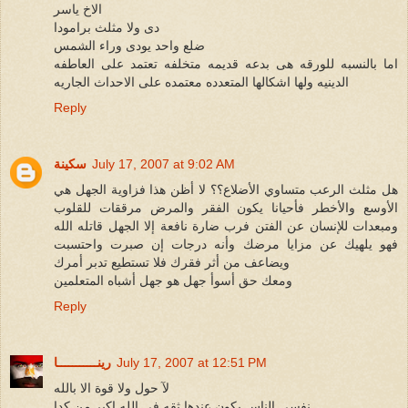
الاخ ياسر
دى ولا مثلث برامودا
ضلع واحد يودى وراء الشمس
اما بالنسبه للورقه هى بدعه قديمه متخلفه تعتمد على العاطفه
الدينيه ولها اشكالها المتعدده معتمده على الاحداث الجاريه
Reply
July 17, 2007 at 9:02 AM
سكينة
هل مثلث الرعب متساوي الأضلاع؟؟ لا أظن هذا فزاوية الجهل هي
الأوسع والأخطر فأحيانا يكون الفقر والمرض مرققات للقلوب
ومبعدات للإنسان عن الفتن فرب ضارة نافعة إلا الجهل قاتله الله
فهو يلهيك عن مزايا مرضك وأنه درجات إن صبرت واحتسبت
ويضاعف من أثر فقرك فلا تستطيع تدبر أمرك
ومعك حق أسوأ جهل هو جهل أشباه المتعلمين
Reply
July 17, 2007 at 12:51 PM
رينـــــــــــا
لآ حول ولا قوة الا بالله
نفسى الناس يكون عندها ثقه فى الله اكبر من كدا