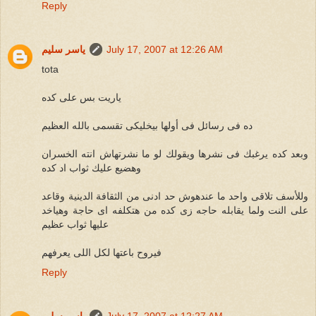
Reply
July 17, 2007 at 12:26 AM
ياسر سليم
tota
ياريت بس على كده
ده فى رسائل فى أولها بيخليكى تقسمى بالله العظيم
وبعد كده يرغبك فى نشرها ويقولك لو ما نشرتهاش انته الخسران
وهضيع عليك ثواب اد كده
وللأسف تلاقى واحد ما عندهوش حد ادنى من الثقافة الدينية وقاعد
على النت ولما يقابله حاجه زى كده من هتكلفه اى حاجة وهياخد
عليها ثواب عظيم
فيروح باعتها لكل اللى يعرفهم
Reply
July 17, 2007 at 12:27 AM
ياسر سليم