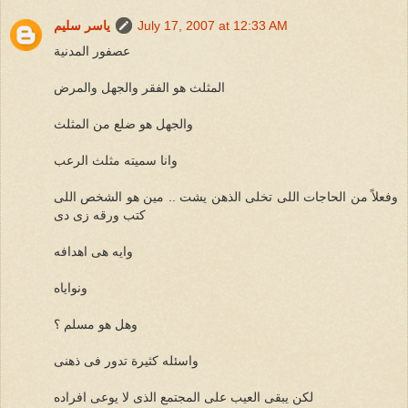
July 17, 2007 at 12:33 AM
ياسر سليم
عصفور المدنية
المثلث هو الفقر والجهل والمرض
والجهل هو ضلع من المثلث
وانا سميته مثلث الرعب
وفعلاً من الحاجات اللى تخلى الذهن يشت .. مين هو الشخص اللى
كتب ورقه زى دى
وايه هى اهدافه
ونواياه
وهل هو مسلم ؟
واسئله كثيرة تدور فى ذهنى
لكن يبقى العيب على المجتمع الذى لا يوعى افراده