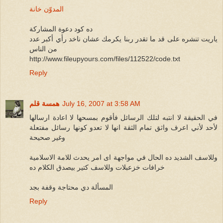
المدوّن خانة
ده كود دعوة المشاركة
ياريت تنشره على قد ما تقدر ربنا يكرمك عشان ناخد رأي أكبر عدد
من الناس
http://www.fileupyours.com/files/112522/code.txt
Reply
July 16, 2007 at 3:58 AM
همسة قلم
في الحقيقة لا انتبه لتلك الرسائل فأقوم بمسحها لا اعادة ارسالها
لأحد لأني اعرف واثق تمام الثقة انها لا تعدو كونها رسائل مفتعلة
وغير صحيحة
وللاسف الشديد ده الحال في مواجهة اى امر يحدث للامة الاسلامية
خرافات خزعبلات وللاسف كتير بيصدق الكلام ده
المسألة دي محتاجة وقفة بجد
Reply