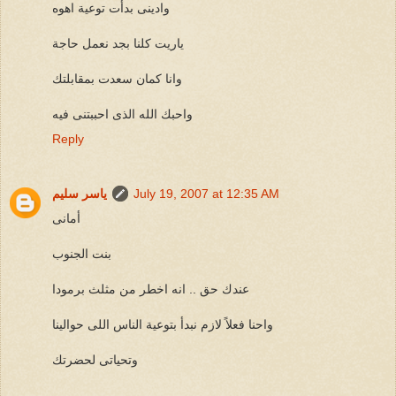
وادينى بدأت توعية اهوه
ياريت كلنا بجد نعمل حاجة
وانا كمان سعدت بمقابلتك
واحبك الله الذى احببتنى فيه
Reply
July 19, 2007 at 12:35 AM
ياسر سليم
أمانى
بنت الجنوب
عندك حق .. انه اخطر من مثلث برمودا
واحنا فعلاً لازم نبدأ بتوعية الناس اللى حوالينا
وتحياتى لحضرتك
_____________