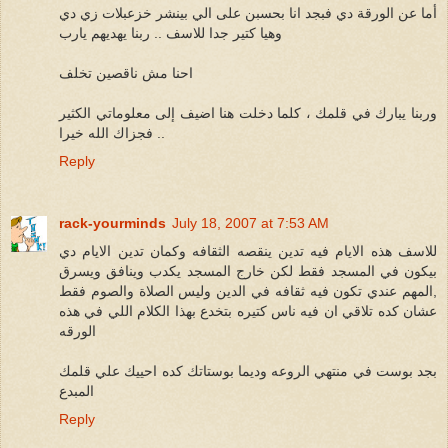
أما عن الورقة دي فبجد انا بحسبن على الي بينشر خزعبلات زي دي
وهيا كتير جدا للاسف .. ربنا يهديهم يارب
احنا مش ناقصين تخلف
وربنا يبارك في قلمك ، كلما دخلت هنا اضيف إلى معلوماتي الكثير
.. فجزاك الله خيرا
Reply
rack-yourminds
July 18, 2007 at 7:53 AM
للاسف هذه الايام فيه تدين ينقصه الثقافه وكمان تدين الايام دي
بيكون في المسجد فقط لكن خارج المسجد يكدب وينافق ويسرق
,المهم عندي تكون فيه ثقافه في الدين وليس الصلاة والصوم فقط
عشان كده تلاقي ان فيه ناس كتيره بتخدع بهذا الكلام اللي في هذه
الورقه
بجد بوست في منتهي الروعه وديما بوستاتك كده احييك علي قلمك
المبدع
Reply