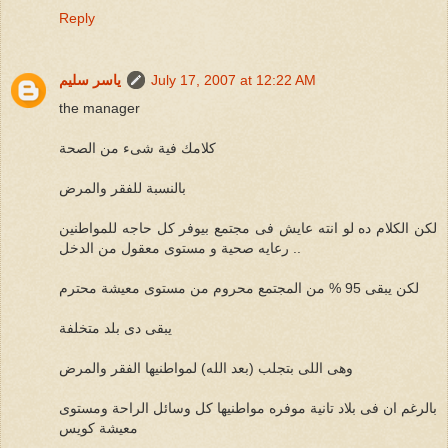
Reply
July 17, 2007 at 12:22 AM
ياسر سليم
the manager
كلامك فية شىء من الصحة
بالنسبة للفقر والمرض
لكن الكلام ده لو انته عايش فى مجتمع بيوفر كل حاجه للمواطنين
.. رعايه صحية و مستوى معقول من الدخل
لكن يبقى 95 % من المجتمع محروم من مستوى معيشة محترم
يبقى دى بلد متخلفة
وهى اللى بتجلب (بعد الله) لمواطنيها الفقر والمرض
بالرغم ان فى بلاد تانية موفره مواطنيها كل وسائل الراحة ومستوى
معيشة كويس