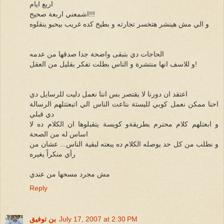
اربع ايام
اشمعني اربعة صحيح!!!
و الي مش هينشر هتخسر تجارته و بطيخ كده غريب بيحبو ينقلوه
الحاجات دي بتبقى واضحة جدا صدقها من عدمه
و للاسف انها منتشرة و الناس بطلت تفكر بقليل من العقل!
اعتقد ان دورنا لا يقتصر بس اننا نعمل دليت للرسايل دي
احنا ممكن نعمل كوبي لليستة بتاعت الناس الي اتبعتتلهم الرسالة
دي قبلي
و ابعتلهم كلام محترم بطريقةو كويسة يتقبلوها ان الكلام ده لا
اساس له من الصحة
و نطلب من كل حد يوصله الكلام ده يبعته لبقية الناس... عشان من
رأي منكراً يغيره
مش مجرد مسحها من عندي
Reply
July 17, 2007 at 2:30 PM
بن توفيق