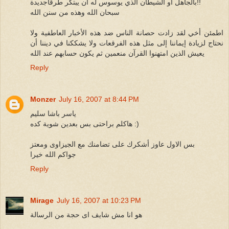
بالجاهل أو الشيطان الذي يوسوس له أن يبتكر طرقاجديدة!!
سبحان الله وهذه من سنن الله
اطمئن أخي لقد زادت حصانة الناس ضد هذه الأخبار العاطفية ولا
نحتاج لزيادة إيماننا إلى مثل هذه الفرقعات ولا يشككنا في ديننا أن
يعيش الذين امتهنوا القرآن منعمين ثم يكون حسابهم عند الله
Reply
Monzer
July 16, 2007 at 8:44 PM
ياسر باشا سليم
هاكلم براحتى بس بعدين شوية كده :)
بس الاول عاوز أشكرك على تضامنك مع الجيزاوى ومعتز
جواكم الله خيرا
Reply
Mirage
July 16, 2007 at 10:23 PM
هو انا مش شايف اى حجة من الرسالة