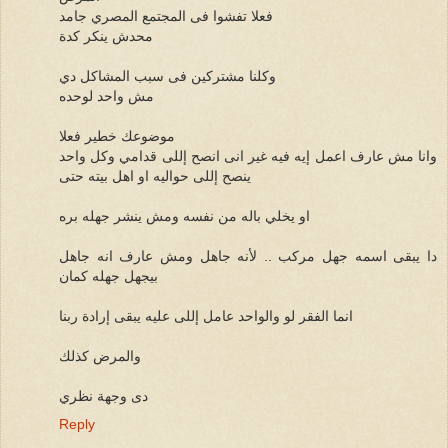
فعلا تفشوا فى المجتمع المصري جامد
محدش ينكر كدة
وكلنا مشتركين فى سبب المشاكل دي
مش واحد لوحده
موضوعك خطير فعلا
وانا مش عارف اعمل إيه فيه غير انى انصح إللى قدامي وكل واحد
ينصح إللى حواليه او اهل بيته حتى
او يخلي باله من نفسه ومش ينشر جهله بره
دا يبقى اسمه جهل مركب .. لأنه جاهل ومش عارف انه جاهل
بيجهل جهله كمان
انما الفقر لو والواحد عامل إللى عليه يبقى إرادة ربنا
والمرض كذلك
دى وجهة نظري
Reply