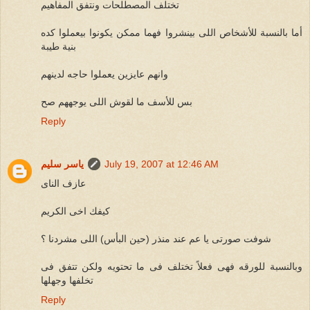
تختلف المصطلحات ونتفق المفاهيم
أما بالنسبة للأشخاص اللى بينشروا فهما ممكن يكونوا بيعملوا كده
بنية طيبة
وانهم عايزين يعملوا حاجه لدينهم
بس للأسف ما لقوش اللى يوجههم صح
Reply
July 19, 2007 at 12:46 AM
ياسر سليم
عازف الناى
كيفك اخى الكريم
شوفت صورتى يا عم عند منذر (حين البأس) اللى مشردنا ؟
وبالنسبة للورقه فهى فعلاً تختلف فى ما تحتويه ولكن تتفق فى
تخلفها وجهلها
Reply