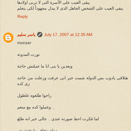
يبقى العيب على الأسرة التى لا تربى اولادها
يبقى العيب على الشخص الجاهل الذى لا يبذل مجهوداً لكى يتعلم
Reply
July 17, 2007 at 12:35 AM
ياسر سليم
monzer
نورت المدونة
وبعدين يا بنى انا ما عملتش حاجة
هتلاقى يادوب بس الدولة شمت خبر انى عرفت وزعلت من حاجه
زى كده
راحوا طلعوه علطول
وعملوا كده مع منعم ..
لما فكرت احط صورته عندى .. جالى خبر انه طلع
دولة بتخاف ما تختشيش