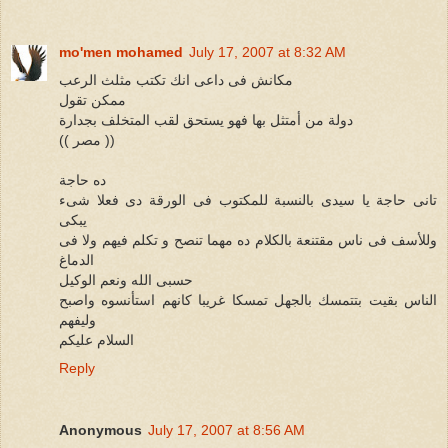
mo'men mohamed
July 17, 2007 at 8:32 AM
مكانش فى داعى انك تكتب مثلث الرعب
ممكن تقول
دولة من أمتثل بها فهو يستحق لقب المتخلف بجدارة
(( مصر ))
ده حاجة
تانى حاجة يا سيدى بالنسبة للمكتوب فى الورقة دى فعلا شىء
يبكى
وللأسف فى ناس مقتنعة بالكلام ده مهما تنصح و تكلم فيهم ولا فى
الدماغ
حسبى الله ونعم الوكيل
الناس بقيت بتتمسك بالجهل تمسكا غريبا كانهم استأنسوه واصبح
وليفهم
السلام عليكم
Reply
Anonymous
July 17, 2007 at 8:56 AM