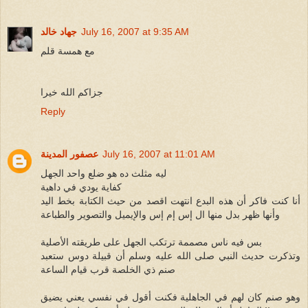
July 16, 2007 at 9:35 AM
جهاد خالد
مع همسة قلم
جزاكم الله خيرا
Reply
July 16, 2007 at 11:01 AM
عصفور المدينة
ليه مثلث ده هو ضلع واحد الجهل
كفاية يودي في داهية
أنا كنت فاكر أن هذه البدع انتهت اقصد من حيث الكتابة بخط اليد
وأنها ظهر بدل منها ال إس إم إس والإيميل والتصوير والطباعة
بس فيه ناس مصممة ترتكب الجهل على طريقته الأصلية
وتذكرت حديث النبي صلى الله عليه وسلم أن قبيلة دوس ستعبد
صنم ذي الخلصة قرب قيام الساعة
وهو صنم كان لهم في الجاهلية فكنت أقول في نفسي يعني يضيق