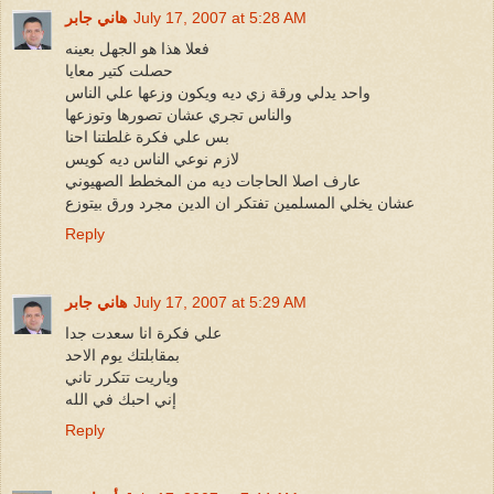
July 17, 2007 at 5:28 AM
هاني جابر
فعلا هذا هو الجهل بعينه
حصلت كتير معايا
واحد يدلي ورقة زي ديه ويكون وزعها علي الناس
والناس تجري عشان تصورها وتوزعها
بس علي فكرة غلطتنا احنا
لازم نوعي الناس ديه كويس
عارف اصلا الحاجات ديه من المخطط الصهيوني
عشان يخلي المسلمين تفتكر ان الدين مجرد ورق بيتوزع
Reply
July 17, 2007 at 5:29 AM
هاني جابر
علي فكرة انا سعدت جدا
بمقابلتك يوم الاحد
وياريت تتكرر تاني
إني احبك في الله
Reply