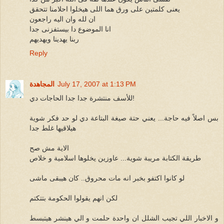
يعنى كلمتين على ورق هما اللى هيخلوا احلامنا تتحقق
ان لله وان اليه راجعون
انا الموضوع دا بيستفزنى جدا
ربنا يهدينا ويهديهم
Reply
July 17, 2007 at 1:13 PM
المجاهدة
للأسف منتشرة جدا جدا الحاجات دي!
بس اصلاً فيه حاجة... يعني حتة صيغة البتاعة دي لو حد فكر شوية
هيلاقيها غلط جدا
الاية مش صح
طريقة الكتابة مريبة شوية... عاوزين يخلوها اسلامية و خلاص
لو كانوا اكتفو بخبر انه مات محروق.. كان هيبقى ماشى
لكن انهم يقولوا الحكومة بتتكتم
و الاخبار اللي تجيب الشلل ان واحدة حلمت و الي هينشر هيتبسط