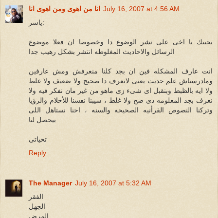
July 16, 2007 at 4:56 AM
انا من اهوى ومن اهوى انا
ياسر:
بحييك يا اخى على نشر الوضوع دا وخصوصا ان فعلا موضوع
الرسائل والاحاديث المغلوطه انتشر بشكل رهيب جدا
انت عارف المشكله فين ان بجد كلنا منعرفش ومش عارفين
ومادرسناش علم حديث يعنى لانعرف دا صحيح ولا ضعيف ولا غلط
ولا ايه بالظبط وبنقبل اى شىء زى ماهو من غير مان نفكر فيه ولا
نعرف بجد المعلومه دى صح ولا غلط ، سيبنا نفسنا للأحلام والرؤيا
وتركنا النصوص القرأنيه الصحيحه والسنه ، احنا نستاهل اللى
بيحصل لنا
تحياتى
Reply
The Manager
July 16, 2007 at 5:32 AM
الفقر
الجهل
المرض