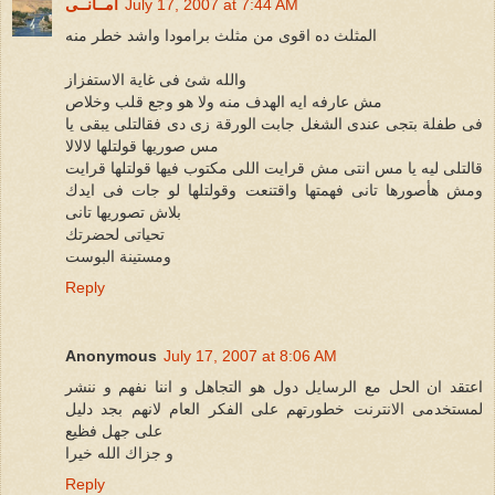
July 17, 2007 at 7:44 AM
أمــانــى
المثلث ده اقوى من مثلث برامودا واشد خطر منه
والله شئ فى غاية الاستفزاز
مش عارفه ايه الهدف منه ولا هو وجع قلب وخلاص
فى طفلة بتجى عندى الشغل جابت الورقة زى دى فقالتلى يبقى يا
مس صوريها قولتلها لالالا
قالتلى ليه يا مس انتى مش قرايت اللى مكتوب فيها قولتلها قرايت
ومش هأصورها تانى فهمتها واقتنعت وقولتلها لو جات فى ايدك
بلاش تصوريها تانى
تحياتى لحضرتك
ومستينة البوست
Reply
Anonymous
July 17, 2007 at 8:06 AM
اعتقد ان الحل مع الرسايل دول هو التجاهل و اننا نفهم و ننشر
لمستخدمى الانترنت خطورتهم على الفكر العام لانهم بجد دليل
على جهل فظيع
و جزاك الله خيرا
Reply