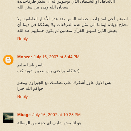
بالجاهل أو الشيطان الذي يوسوس له أن يبتكر طرقاجديدة!!
سبحان الله وهذه من سنن الله
اطمئن أخي لقد زادت حصانة الناس ضد هذه الأخبار العاطفية ولا
نحتاج لزيادة إيماننا إلى مثل هذه الفرقعات ولا يشككنا في ديننا أن
يعيش الذين امتهنوا القرآن منعمين ثم يكون حسابهم عند الله
Reply
Monzer
July 16, 2007 at 8:44 PM
ياسر باشا سليم
هاكلم براحتى بس بعدين شوية كده :)
بس الاول عاوز أشكرك على تضامنك مع الجيزاوى ومعتز
جواكم الله خيرا
Reply
Mirage
July 16, 2007 at 10:23 PM
هو انا مش شايف اى حجة من الرسالة