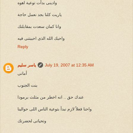
وادينى بدأت توعية اهوه
ياريت كلنا بجد نعمل حاجة
وانا كمان سعدت بمقابلتك
واحبك الله الذى احببتنى فيه
Reply
July 19, 2007 at 12:35 AM
ياسر سليم
أمانى
بنت الجنوب
عندك حق .. انه اخطر من مثلث برمودا
واحنا فعلاً لازم نبدأ بتوعية الناس اللى حوالينا
وتحياتى لحضرتك
_____________