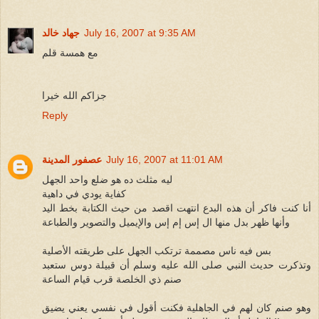
July 16, 2007 at 9:35 AM
جهاد خالد
مع همسة قلم
جزاكم الله خيرا
Reply
July 16, 2007 at 11:01 AM
عصفور المدينة
ليه مثلث ده هو ضلع واحد الجهل
كفاية يودي في داهية
أنا كنت فاكر أن هذه البدع انتهت اقصد من حيث الكتابة بخط اليد
وأنها ظهر بدل منها ال إس إم إس والإيميل والتصوير والطباعة
بس فيه ناس مصممة ترتكب الجهل على طريقته الأصلية
وتذكرت حديث النبي صلى الله عليه وسلم أن قبيلة دوس ستعبد
صنم ذي الخلصة قرب قيام الساعة
وهو صنم كان لهم في الجاهلية فكنت أقول في نفسي يعني يضيق