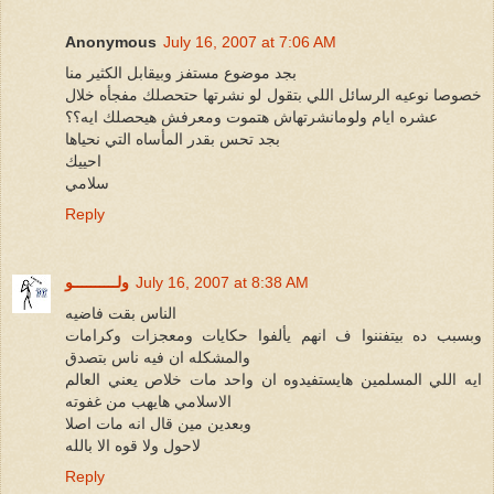
Anonymous
July 16, 2007 at 7:06 AM
بجد موضوع مستفز وبيقابل الكثير منا
خصوصا نوعيه الرسائل اللي بتقول لو نشرتها حتحصلك مفجأه خلال
عشره ايام ولومانشرتهاش هتموت ومعرفش هيحصلك ايه؟؟
بجد تحس بقدر المأساه التي نحياها
احييك
سلامي
Reply
July 16, 2007 at 8:38 AM
ولــــــــــو
الناس بقت فاضيه
وبسبب ده بيتفننوا ف انهم يألفوا حكايات ومعجزات وكرامات
والمشكله ان فيه ناس بتصدق
ايه اللي المسلمين هايستفيدوه ان واحد مات خلاص يعني العالم
الاسلامي هايهب من غفوته
وبعدين مين قال انه مات اصلا
لاحول ولا قوه الا بالله
Reply