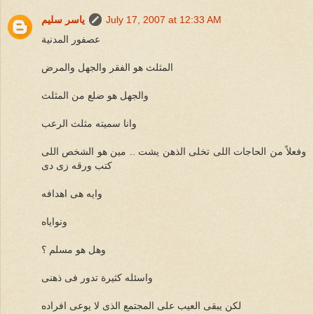
July 17, 2007 at 12:33 AM
ياسر سليم
عصفور المدنية
المثلث هو الفقر والجهل والمرض
والجهل هو ضلع من المثلث
وانا سميته مثلث الرعب
وفعلاً من الحاجات اللى تخلى الذهن يشت .. مين هو الشخص اللى
كتب ورقه زى دى
وايه هى اهدافه
ونواياه
وهل هو مسلم ؟
واسئله كثيرة تدور فى ذهنى
لكن يبقى العيب على المجتمع الذى لا يوعى افراده