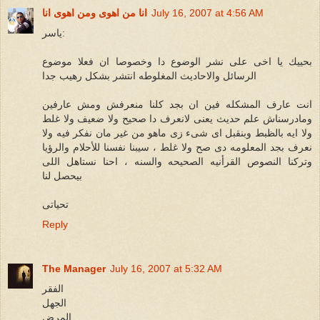
July 16, 2007 at 4:56 AM
انا من اهوى ومن اهوى انا
ياسر:
بحييك يا اخى على نشر الوضوع دا وخصوصا ان فعلا موضوع
الرسائل والاحاديث المغلوطه انتشر بشكل رهيب جدا
انت عارف المشكله فين ان بجد كلنا منعرفش ومش عارفين
ومادرسناش علم حديث يعنى لانعرف دا صحيح ولا ضعيف ولا غلط
ولا ايه بالظبط وبنقبل اى شىء زى ماهو من غير مان نفكر فيه ولا
نعرف بجد المعلومه دى صح ولا غلط ، سيبنا نفسنا للأحلام والرؤيا
وتركنا النصوص القرأنيه الصحيحه والسنه ، احنا نستاهل اللى
بيحصل لنا
تحياتى
Reply
The Manager
July 16, 2007 at 5:32 AM
الفقر
الجهل
المرض