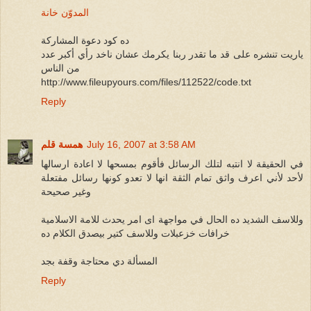
المدوّن خانة
ده كود دعوة المشاركة
ياريت تنشره على قد ما تقدر ربنا يكرمك عشان ناخد رأي أكبر عدد
من الناس
http://www.fileupyours.com/files/112522/code.txt
Reply
July 16, 2007 at 3:58 AM
همسة قلم
في الحقيقة لا انتبه لتلك الرسائل فأقوم بمسحها لا اعادة ارسالها
لأحد لأني اعرف واثق تمام الثقة انها لا تعدو كونها رسائل مفتعلة
وغير صحيحة
وللاسف الشديد ده الحال في مواجهة اى امر يحدث للامة الاسلامية
خرافات خزعبلات وللاسف كتير بيصدق الكلام ده
المسألة دي محتاجة وقفة بجد
Reply