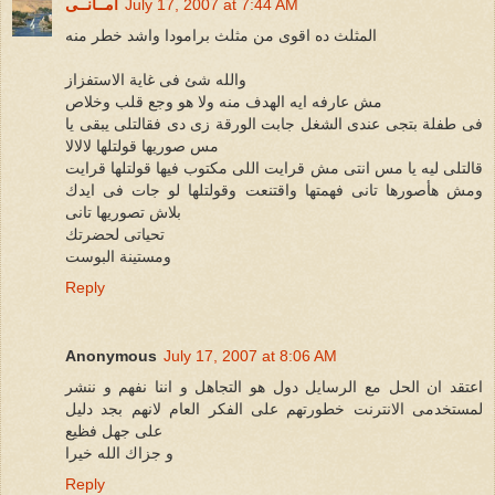
July 17, 2007 at 7:44 AM
أمــانــى
المثلث ده اقوى من مثلث برامودا واشد خطر منه
والله شئ فى غاية الاستفزاز
مش عارفه ايه الهدف منه ولا هو وجع قلب وخلاص
فى طفلة بتجى عندى الشغل جابت الورقة زى دى فقالتلى يبقى يا
مس صوريها قولتلها لالالا
قالتلى ليه يا مس انتى مش قرايت اللى مكتوب فيها قولتلها قرايت
ومش هأصورها تانى فهمتها واقتنعت وقولتلها لو جات فى ايدك
بلاش تصوريها تانى
تحياتى لحضرتك
ومستينة البوست
Reply
Anonymous
July 17, 2007 at 8:06 AM
اعتقد ان الحل مع الرسايل دول هو التجاهل و اننا نفهم و ننشر
لمستخدمى الانترنت خطورتهم على الفكر العام لانهم بجد دليل
على جهل فظيع
و جزاك الله خيرا
Reply