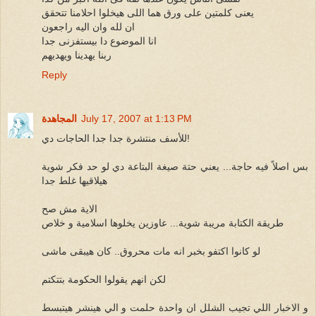
يعنى كلمتين على ورق هما اللى هيخلوا احلامنا تتحقق
ان لله وان اليه راجعون
انا الموضوع دا بيستفزنى جدا
ربنا يهدينا ويهديهم
Reply
July 17, 2007 at 1:13 PM
المجاهدة
للأسف منتشرة جدا جدا الحاجات دي!
بس اصلاً فيه حاجة... يعني حتة صيغة البتاعة دي لو حد فكر شوية
هيلاقيها غلط جدا
الاية مش صح
طريقة الكتابة مريبة شوية... عاوزين يخلوها اسلامية و خلاص
لو كانوا اكتفو بخبر انه مات محروق.. كان هيبقى ماشى
لكن انهم يقولوا الحكومة بتتكتم
و الاخبار اللي تجيب الشلل ان واحدة حلمت و الي هينشر هيتبسط