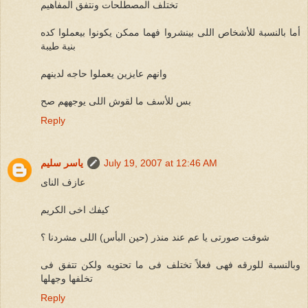
تختلف المصطلحات ونتفق المفاهيم
أما بالنسبة للأشخاص اللى بينشروا فهما ممكن يكونوا بيعملوا كده
بنية طيبة
وانهم عايزين يعملوا حاجه لدينهم
بس للأسف ما لقوش اللى يوجههم صح
Reply
July 19, 2007 at 12:46 AM
ياسر سليم
عازف الناى
كيفك اخى الكريم
شوفت صورتى يا عم عند منذر (حين البأس) اللى مشردنا ؟
وبالنسبة للورقه فهى فعلاً تختلف فى ما تحتويه ولكن تتفق فى
تخلفها وجهلها
Reply