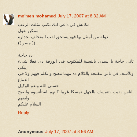
mo'men mohamed
July 17, 2007 at 8:32 AM
مكانش فى داعى انك تكتب مثلث الرعب
ممكن تقول
دولة من أمتثل بها فهو يستحق لقب المتخلف بجدارة
(( مصر ))
ده حاجة
تانى حاجة يا سيدى بالنسبة للمكتوب فى الورقة دى فعلا شىء
يبكى
وللأسف فى ناس مقتنعة بالكلام ده مهما تنصح و تكلم فيهم ولا فى
الدماغ
حسبى الله ونعم الوكيل
الناس بقيت بتتمسك بالجهل تمسكا غريبا كانهم استأنسوه واصبح
وليفهم
السلام عليكم
Reply
Anonymous
July 17, 2007 at 8:56 AM