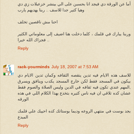
أما عن الورقة دي فبجد انا بحسبن على الي بينشر خزعبلات زي دي
وهيا كتير جدا للاسف .. ربنا يهديهم يارب
احنا مش ناقصين تخلف
وربنا يبارك في قلمك ، كلما دخلت هنا اضيف إلى معلوماتي الكثير
.. فجزاك الله خيرا
Reply
rack-yourminds
July 18, 2007 at 7:53 AM
للاسف هذه الايام فيه تدين ينقصه الثقافه وكمان تدين الايام دي
بيكون في المسجد فقط لكن خارج المسجد يكدب وينافق ويسرق
,المهم عندي تكون فيه ثقافه في الدين وليس الصلاة والصوم فقط
عشان كده تلاقي ان فيه ناس كتيره بتخدع بهذا الكلام اللي في هذه
الورقه
بجد بوست في منتهي الروعه وديما بوستاتك كده احييك علي قلمك
المبدع
Reply