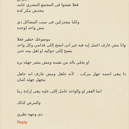
فعلا تفشوا فى المجتمع المصري جامد
محدش ينكر كدة
وكلنا مشتركين فى سبب المشاكل دي
مش واحد لوحده
موضوعك خطير فعلا
وانا مش عارف اعمل إيه فيه غير انى انصح إللى قدامي وكل واحد
ينصح إللى حواليه او اهل بيته حتى
او يخلي باله من نفسه ومش ينشر جهله بره
دا يبقى اسمه جهل مركب .. لأنه جاهل ومش عارف انه جاهل
بيجهل جهله كمان
انما الفقر لو والواحد عامل إللى عليه يبقى إرادة ربنا
والمرض كذلك
دى وجهة نظري
Reply