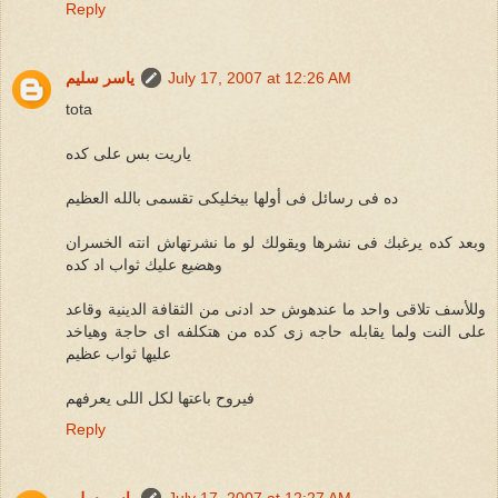
Reply
July 17, 2007 at 12:26 AM
ياسر سليم
tota
ياريت بس على كده
ده فى رسائل فى أولها بيخليكى تقسمى بالله العظيم
وبعد كده يرغبك فى نشرها ويقولك لو ما نشرتهاش انته الخسران
وهضيع عليك ثواب اد كده
وللأسف تلاقى واحد ما عندهوش حد ادنى من الثقافة الدينية وقاعد
على النت ولما يقابله حاجه زى كده من هتكلفه اى حاجة وهياخد
عليها ثواب عظيم
فيروح باعتها لكل اللى يعرفهم
Reply
July 17, 2007 at 12:27 AM
ياسر سليم