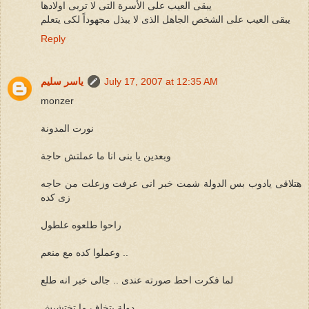
يبقى العيب على الأسرة التى لا تربى اولادها
يبقى العيب على الشخص الجاهل الذى لا يبذل مجهوداً لكى يتعلم
Reply
July 17, 2007 at 12:35 AM
ياسر سليم
monzer
نورت المدونة
وبعدين يا بنى انا ما عملتش حاجة
هتلاقى يادوب بس الدولة شمت خبر انى عرفت وزعلت من حاجه
زى كده
راحوا طلعوه علطول
وعملوا كده مع منعم ..
لما فكرت احط صورته عندى .. جالى خبر انه طلع
دولة بتخاف ما تختشيش