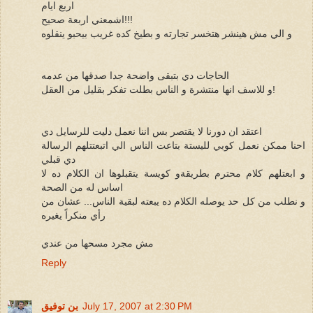
اربع ايام
اشمعني اربعة صحيح!!!
و الي مش هينشر هتخسر تجارته و بطيخ كده غريب بيحبو ينقلوه
الحاجات دي بتبقى واضحة جدا صدقها من عدمه
و للاسف انها منتشرة و الناس بطلت تفكر بقليل من العقل!
اعتقد ان دورنا لا يقتصر بس اننا نعمل دليت للرسايل دي
احنا ممكن نعمل كوبي لليستة بتاعت الناس الي اتبعتتلهم الرسالة
دي قبلي
و ابعتلهم كلام محترم بطريقةو كويسة يتقبلوها ان الكلام ده لا
اساس له من الصحة
و نطلب من كل حد يوصله الكلام ده يبعته لبقية الناس... عشان من
رأي منكراً يغيره
مش مجرد مسحها من عندي
Reply
July 17, 2007 at 2:30 PM
بن توفيق