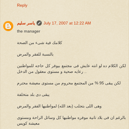
Reply
July 17, 2007 at 12:22 AM
ياسر سليم
the manager
كلامك فية شىء من الصحة
بالنسبة للفقر والمرض
لكن الكلام ده لو انته عايش فى مجتمع بيوفر كل حاجه للمواطنين
.. رعايه صحية و مستوى معقول من الدخل
لكن يبقى 95 % من المجتمع محروم من مستوى معيشة محترم
يبقى دى بلد متخلفة
وهى اللى بتجلب (بعد الله) لمواطنيها الفقر والمرض
بالرغم ان فى بلاد تانية موفره مواطنيها كل وسائل الراحة ومستوى
معيشة كويس