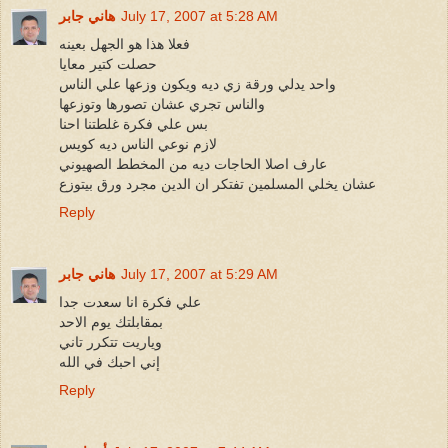
July 17, 2007 at 5:28 AM
هاني جابر
فعلا هذا هو الجهل بعينه
حصلت كتير معايا
واحد يدلي ورقة زي ديه ويكون وزعها علي الناس
والناس تجري عشان تصورها وتوزعها
بس علي فكرة غلطتنا احنا
لازم نوعي الناس ديه كويس
عارف اصلا الحاجات ديه من المخطط الصهيوني
عشان يخلي المسلمين تفتكر ان الدين مجرد ورق بيتوزع
Reply
July 17, 2007 at 5:29 AM
هاني جابر
علي فكرة انا سعدت جدا
بمقابلتك يوم الاحد
وياريت تتكرر تاني
إني احبك في الله
Reply