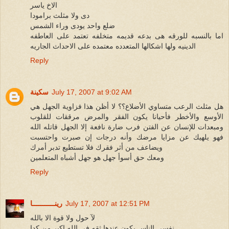
الاخ ياسر
دى ولا مثلث برامودا
ضلع واحد يودى وراء الشمس
اما بالنسبه للورقه هى بدعه قديمه متخلفه تعتمد على العاطفه
الدينيه ولها اشكالها المتعدده معتمده على الاحداث الجاريه
Reply
July 17, 2007 at 9:02 AM
سكينة
هل مثلث الرعب متساوي الأضلاع؟؟ لا أظن هذا فزاوية الجهل هي
الأوسع والأخطر فأحيانا يكون الفقر والمرض مرققات للقلوب
ومبعدات للإنسان عن الفتن فرب ضارة نافعة إلا الجهل قاتله الله
فهو يلهيك عن مزايا مرضك وأنه درجات إن صبرت واحتسبت
ويضاعف من أثر فقرك فلا تستطيع تدبر أمرك
ومعك حق أسوأ جهل هو جهل أشباه المتعلمين
Reply
July 17, 2007 at 12:51 PM
رينـــــــــــا
لآ حول ولا قوة الا بالله
نفسى الناس يكون عندها ثقه فى الله اكبر من كدا