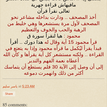
مافيهاش قراءة جهرية
تعالى نقرأ قرآن
أخذ المصحف .. ودارت بداخله مشاعر نحو
المصحف لأول مرة يستشعرها وهي خليط من
الرهبة والحب والخوف والتعظيم
محمود :
هيا لنقرأ سورة ق
قرأ محمود
15
آية وقال له
هذا دورك .. أقرأ
فبدأ يقرأ ليُكمل ما قرآه محمود وإذا به يتعتع في
القراءة .. ولكنه مستشعر كل آية يقرأها و كأن الله
أعطاه نعمة الفهم والتدبر
إلى أن وصل إلى الآية
30
فلم يستطع أن يتماسك
أكثر من ذلك وانهمرت دموعه
5:23 AM
at
ياسر سليم
Share
85 comments: