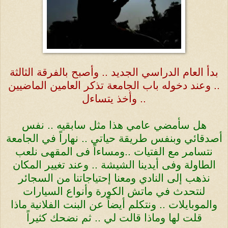
بدأ العام الدراسي الجديد .. وأصبح بالفرقة الثالثة
.. وعند دخوله باب الجامعة تذكر العامين الماضيين
وأخذ يتساءل ..
هل سأمضي عامي هذا مثل سابقيه .. نفس
أصدقائي وبنفس طريقة حياتي .. نهاراً في الجامعة
نتسامر مع الفتيات ..ومساءاً فى المقهى نلعب
الطاولة وفى أيدينا الشيشة .. وعند تغيير المكان
نذهب إلى النادي ومعنا إحتياجاتنا من السجائر
لنتحدث في ماتش الكورة وأنواع السيارات
والموبايلات .. ونتكلم أيضاً عن البنت الفلانية ماذا
قلت لها وماذا قالت لي .. ثم نضحك كثيراً