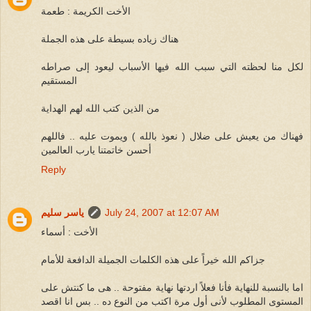
الأخت الكريمة : طعمة
هناك زياده بسيطة على هذه الجملة
لكل منا لحظته التي سبب الله فيها الأسباب ليعود إلى صراطه
المستقيم
من الذين كتب الله لهم الهداية
فهناك من يعيش على ضلال ( نعوذ بالله ) ويموت عليه .. فاللهم
أحسن خاتمتنا يارب العالمين
Reply
July 24, 2007 at 12:07 AM
ياسر سليم
الأخت : أسماء
جزاكم الله خيراً على هذه الكلمات الجميلة الدافعة للأمام
اما بالنسبة للنهاية فأنا فعلاً اردتها نهاية مفتوحة .. هى ما كنتش على
المستوى المطلوب لأنى أول مرة اكتب من النوع ده .. بس انا اقصد