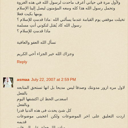
ولأول مرة في حياتي أعرف ماحدث لرسول الله في هذه الغزوة
وتحمل رسول الله هذا كله ومعه المؤمنون ليصل إلينا الإسلام
يومها بكيت فعلا
تخيلت موقفي يوم القيامة عندما يسألني الله :ماذا قدمتِ للإسلام ؟
رسول الله كاد يُقتل لتكوني أنتِ مسلمة
ماذا قدمتِ للإسلام ؟
نسأل الله العفو والعافية
وجزاك الله خير الجزاء أخي الكريم
Reply
asmaa
July 22, 2007 at 2:59 PM
لاول مره ازور مدونتك وصدقا ليس مديحا بل انها تستحق المتابعه
بالفعل
اسعدنى الحظ ان اكتشفها اليوم
وبالفعل
كل شئ يحدث فى هذه الدنيا قدرا
اردت التعليق على اخر الموضوعات ولكن اعجبنى موضوعات
قديمه
وباذن الل هعلق على الى فات