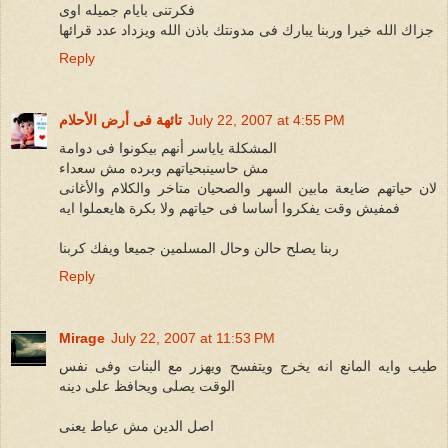
فكرتنى بايام جميله اوى
جزاك الله خيرا وربنا يبارك فى مدونتك باذن الله ويزداد عدد قرائها
Reply
July 22, 2007 at 4:55 PM
تائهة فى أرض الأحلام
المشكلة ياياسر أنهم بيكونوا فى دوامة
مش حاسينبحياتهم وبرده مش سعداء
لان حياتهم ضايعة مابين السهر والصحيان متاخر والكلام والأغانى
فمفيش وقت يفكروا أساسا فى حياتهم ولا بكرة هايعملوا ايه
ربنا يصلح حالن وحال المسلمين جميعا ويفك كربنا
Reply
Mirage
July 22, 2007 at 11:53 PM
طيب وايه المانع انه يخرج ويتفسح ويهزر مع البنات وفى نفس
الوقت يصلى ويحافظ على دينه
اصل الدين مش عياط يعنى