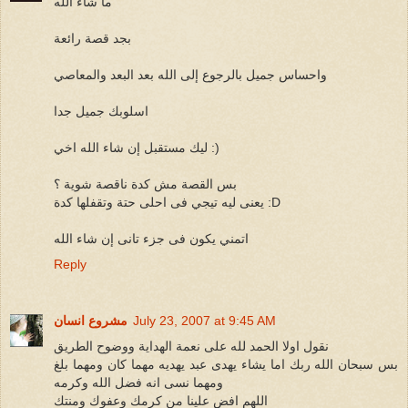
ما شاء الله
بجد قصة رائعة
واحساس جميل بالرجوع إلى الله بعد البعد والمعاصي
اسلوبك جميل جدا
ليك مستقبل إن شاء الله اخي :)
بس القصة مش كدة ناقصة شوية ؟
يعنى ليه تيجي فى احلى حتة وتقفلها كدة :D
اتمني يكون فى جزء تانى إن شاء الله
Reply
July 23, 2007 at 9:45 AM
مشروع انسان
نقول اولا الحمد لله على نعمة الهداية ووضوح الطريق
بس سبحان الله ربك اما يشاء يهدى عبد يهديه مهما كان ومهما بلغ
ومهما نسى انه فضل الله وكرمه
اللهم افض علينا من كرمك وعفوك ومنتك