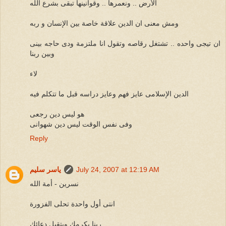
الأرض .. ونعمرها .. وقوانينها تبقى بشرع الله
ومش معنى ان الدين علاقة خاصة بين الإنسان و ربه
ان تيجى واحده .. تشتغل رقاصه وتقول انا ملتزمة ودى حاجه بينى
وبين ربنا
لاء
الدين الإسلامى عايز فهم وعايز دراسه قبل ما تتكلم فيه
هو ليس دين رجعى
وفى نفس الوقت ليس دين شهوانى
Reply
July 24, 2007 at 12:19 AM
ياسر سليم
نسرين - أمة الله
انتى أول واحدة تحلى الفزورة
ربنا يكرمك ويتقبل دعائك