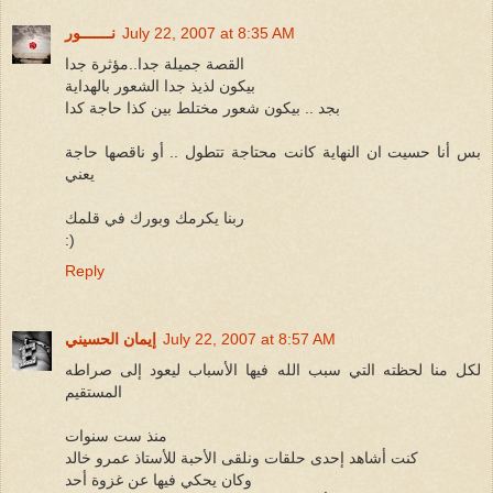
July 22, 2007 at 8:35 AM
نـــــــور
القصة جميلة جدا..مؤثرة جدا
بيكون لذيذ جدا الشعور بالهداية
بجد .. بيكون شعور مختلط بين كذا حاجة كدا
بس أنا حسيت ان النهاية كانت محتاجة تتطول .. أو ناقصها حاجة
يعني
ربنا يكرمك وبورك في قلمك
:)
Reply
July 22, 2007 at 8:57 AM
إيمان الحسيني
لكل منا لحظته التي سبب الله فيها الأسباب ليعود إلى صراطه
المستقيم
منذ ست سنوات
كنت أشاهد إحدى حلقات ونلقى الأحبة للأستاذ عمرو خالد
وكان يحكي فيها عن غزوة أحد