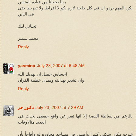
ربنا يجعلنا من عباده المتقين
لكن المهم بردو ان في كل حاجة لازم يكو لا افراط ولا تفريط حتى
في الدين
تحياتي ليك
محمد سمير
Reply
yasmina
July 23, 2007 at 6:48 AM
احساس جميل ان يهديك الله
وان تشعر بهدايته وبمدى عظمة القران
Reply
July 23, 2007 at 7:29 AM
دكتور حر
بالرغم من بساطة القصة إلا انها تعبر عن واقع حقيقي يحدث في
العديد منالاوقات
غيرت مكان سكني كثيرا وأصلى في مساجد مجاوره له وأفاجأ بأن