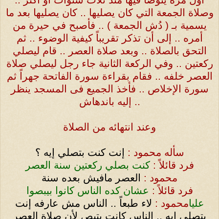
وصلاة الجمعة التي كان يصليها .. كان يصليها بعد ما
يسمية بـ ( دُش الجمعة ) .. فأصبح في حيرة من
أمره .. إلى أن تذكر تقريباً كيفية الوضوء .. ثم
التحق بالصلاة .. وبعد صلاة العصر .. قام ليصلي
ركعتين .. وفي الركعة الثانية جاء رجل ليصلي صلاة
العصر خلفه .. فقام بقراءة سورة الفاتحة جهراً ثم
سورة الإخلاص .. فأخذ الجميع فى المسجد ينظر
إليه باندهاش ..
وعند انتهائه من الصلاة
سأله محمود :
إنت كنت بتصلي إيه ؟
فرد قائلاً :
كنت بصلي ركعتين سنة العصر
محمود :
العصر مافيش بعده سنة
فرد قائلاً :
عشان كده الناس كانوا بيبصوا
عليا
محمود :
لاء طبعاً .. الناس مش عارفه إنت
بتصلى إيه .. الناس كانت بتبص لأن صلاة العصر