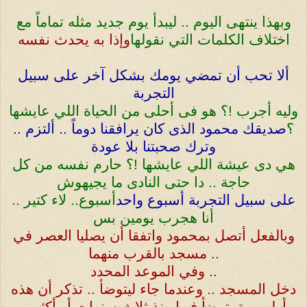
وبهذا ينتهى اليوم .. ليبدأ يوم جديد مثله تماماً مع
اختلاف الكلمات التي نقولها
وإذا به يحدث نفسه
ألا تحب أن تمضي يومك بشكل آخر على سبيل
التجربة
وليه أجرب !؟ هو فى أحلى من الحياة اللي عايشها
؟
صديقك محمود الذى كان يرافقنا دوماً .. ألتزم ..
وترك صحبتنا بلا عودة
هي دى عيشة اللي عايشها !؟ حارم نفسه من كل
حاجة .. دا حتى النادى ما يجيهوش
على سبيل التجربة أسبوع واحد
أسبوع.. لاء كتير ..
أنا هجرب يومين بس
وبالفعل أتصل بمحمود واتفقا أن يصليا العصر في
مسجد بالقرب منهما ..
وفي الموعد المحدد ..
دخل المسجد .. وعندما جاء ليتوضأ .. تذكر أن هذه
أول مرة يتوضأ فيها منذ ثلاث سنوات أو أكثر ..