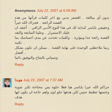
Anonymous
July 22, 2007 at 6:09 AM
بدون أي مبالغة .. اقشعر بدني مع اخر كلمات قرآتها من هذه
القصة الرائعة .. فجزاك الله خيراً
وحقيقي ياياسر كبداية لك في هذا النوع الأدبي الراقي .. أعتقد ان
عليك الاستمرار .. وعلينا المتابعة والنقد
القصة رائعة جدا ومؤثرة .. وكلمات تحدثت عن مدى احساسك بما
تكتبه ..
ربما ملاحظتي الوحيدة على نهاية القصة .. ممكن ان تكون بشكل
أفضل ..
وتمنياتي بالنجاح والتوفيق دائما
Reply
July 22, 2007 at 7:37 AM
هوندا
جزاكم الله خيرا ياياسر هيا فعلا حلوة بس محتاجة تكبر شوية
وختمتها تتظبط حبتين لكن هدفها حلو اوى واهم حاجة ان يكون ليها
هدف
Reply