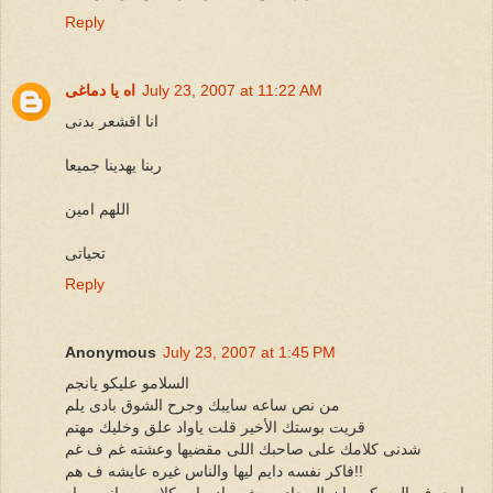
Reply
July 23, 2007 at 11:22 AM
اه يا دماغى
انا اقشعر بدنى
ربنا يهدينا جميعا
اللهم امين
تحياتى
Reply
Anonymous
July 23, 2007 at 1:45 PM
السلامو عليكو يانجم
من نص ساعه سايبك وجرح الشوق بادى يلم
قريت بوستك الأخير قلت ياواد علق وخليك مهتم
شدنى كلامك على صاحبك اللى مقضيها وعشته غم ف غم
فاكر نفسه دايم ليها والناس غيره عايشه ف هم!!
وما يعرف المسكين إن السعاده مش ماده او بكلام رومانسى او