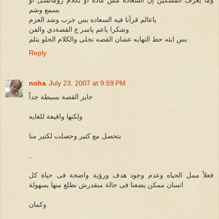
بسمع وشم
ياعالم قرآنا فيه السعاده بس جرب وشد العزم
وشكرا ياعم ياسر ع القصةدي والفن
بس ابئه حط النهايه عشان القصه تحلى والكلام الحلو يتلم
Reply
noha
July 23, 2007 at 9:59 PM
جايز القصة بسيطة جداً
ولكنها واقيعة للغايه
بتحصل مع كتير وحصلت لكتير منا
..
فعلاً ممل الحياه وعدم وجود هدف ورؤية واضحة فى حياة كل
انسان ممكن يضعنا فى حالة منقدرش نطلع منها بسهولة
وكمان