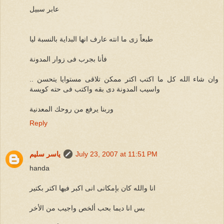
عابر سبيل
طبعاً زى ما انته عارف انها البداية بالنسبة ليا
فأنا بجرب فى زوار المدونة
وان شاء الله كل ما اكتب اكتر ممكن تلاقى مستوايا يتحسن ..
واسيب المدونة دى بقه واكتب فى حته كويسة
وربنا يرفع من روحك المعدنية
Reply
July 23, 2007 at 11:51 PM
ياسر سليم
handa
انا والله كان بإمكانى انى اكبر فيها اكتر بكتير
بس انا ديما بحب ألخص واجيب من الأخر