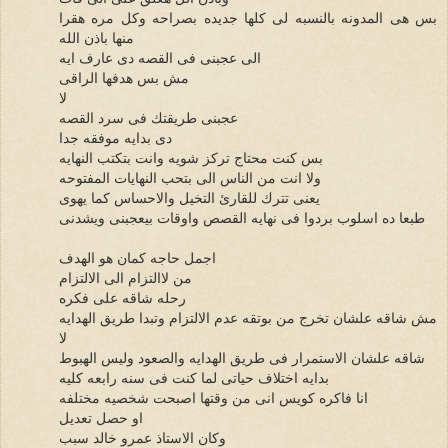
بس هى المدونه بالنسبه لى كلها جديده بصراحه وكل مره هقرا
منها باذن الله
الى عجبنى فى القصه دى عارف ايه
مش بس هدفها الراقى
لا
عجبنى طريقتك فى سرد القصه
دى بدايه موفقه جدا
بس كنت محتاج تركز شويه وانت بتكتب النهايه
ولا انت من الناس الى بتحب النهايات المفتوحه
يعنى تترك للقارئ التخيل والاحساس كما يهوى
طبعا ده اسلوب بردوا فى نهايه القصص واوقات بيعجبنى ويشدنى
اجمل حاجه كمان هو الهدف
من لاالتزام الى الالتزام
رحله شاقه على فكره
مش شاقه علشان تخرج من بوتقه عدم الالتزام وتبدا طريق الهدايه
لا
شاقه علشان الاستمرار فى طريق الهدايه والصعود وليس الهبوط
بدايه اختلاف حياتى لما كنت فى سنه رابعه كليه
انا فاكره كويس انى من وقتها اصبحت شخصيه مختلفه
او حصل تعديل
وكان الاستاذ عمرو خالد سبب