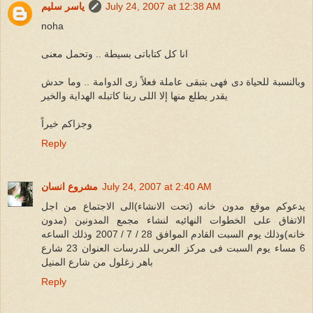
July 24, 2007 at 12:38 AM
ياسر سليم
noha
انا كل كتاباتى بسيطة .. وتحمل معنى
وبالنسبة للحياة دى فهى بتبقى عاملة فعلاً زى الدوامة .. وما حدش
يقدر يطلع منها إلا اللى ربنا كاتبله الهداية والخير
وجزاكم خيراً
Reply
July 24, 2007 at 2:40 AM
مشروع انسان
يدعوكم موقع مدون خانه (تحت الانشاء)الى الاجتماع من اجل
الاتفاق على الخطوات النهائيه لنشاء مجمع المدونين (مدون
خانه)وذلك يوم السبت القادم الموافق 28 / 7 / 2007 وذلك الساعه
6 مساء يوم السبت فى مركز العربى للدرسات العنوان 23 شارع
باهر زغلول من شارع المنيل
Reply