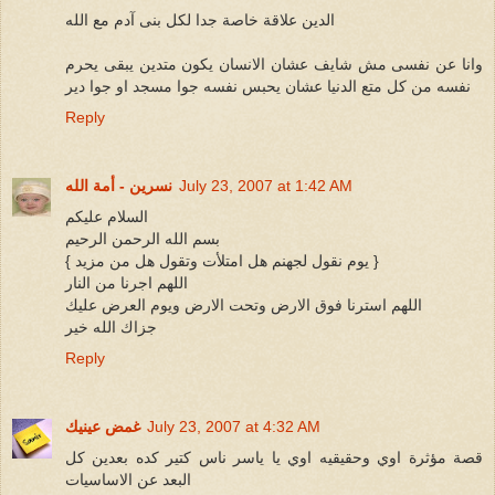
الدين علاقة خاصة جدا لكل بنى آدم مع الله
وانا عن نفسى مش شايف عشان الانسان يكون متدين يبقى يحرم
نفسه من كل متع الدنيا عشان يحبس نفسه جوا مسجد او جوا دير
Reply
July 23, 2007 at 1:42 AM
نسرين - أمة الله
السلام عليكم
بسم الله الرحمن الرحيم
{ يوم نقول لجهنم هل امتلأت وتقول هل من مزيد }
اللهم اجرنا من النار
اللهم استرنا فوق الارض وتحت الارض ويوم العرض عليك
جزاك الله خير
Reply
July 23, 2007 at 4:32 AM
غمض عينيك
قصة مؤثرة اوي وحقيقيه اوي يا ياسر ناس كتير كده بعدين كل
البعد عن الاساسيات