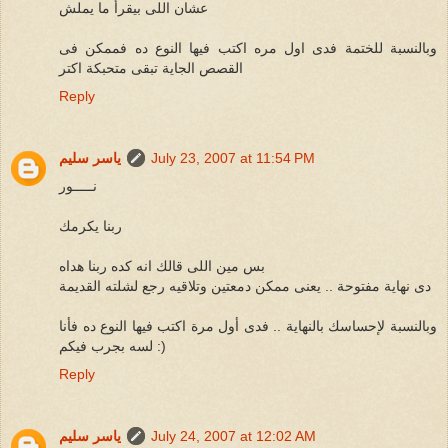
عشان اللى بيقرأ ما يملش
وبالنسبة للختمة فدى اول مره اكتب فيها النوع ده فممكن فى
القصص الجاية تبقى متحبكة اكتر
Reply
July 23, 2007 at 11:54 PM
ياسر سليم
نـــــور
ربنا يكرمك
بس مين اللى قالك انه كده ربنا هداه
دى نهاية مفتوحة .. يعنى ممكن دمعتين وتلاقيه رجع لشلته القديمة
وبالنسبة لإحساسك بالنهاية .. فدى أول مرة اكتب فيها النوع ده فأنا
لسه بجرب فيكم :)
Reply
July 24, 2007 at 12:02 AM
ياسر سليم