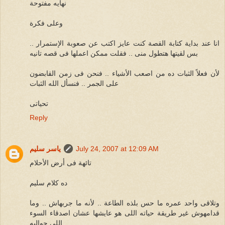
نهايه مفتوحة
وعلى فكرة
انا عند بداية كتابة القصة كنت عايز اكتب عن صعوبة الإستمرار ..
بس لقيتها هتطول منى .. فقلت ممكن اعملها فى قصه تانيه
لأن فعلاً الثبات ده من اصعب الأشياء .. فنحن فى زمن القابضون
على الجمر .. فنسأل الله الثبات
تحياتى
Reply
July 24, 2007 at 12:09 AM
ياسر سليم
تائهة فى أرض الأحلام
ده كلام سليم
وتلاقى واحد عمره ما حس بلذه الطاعة .. لأنه ما جربهاش .. وما
قدامهوش غير طريقة حياته اللى هو عايشها عشان اصدقاء السوء
اللى حواليه