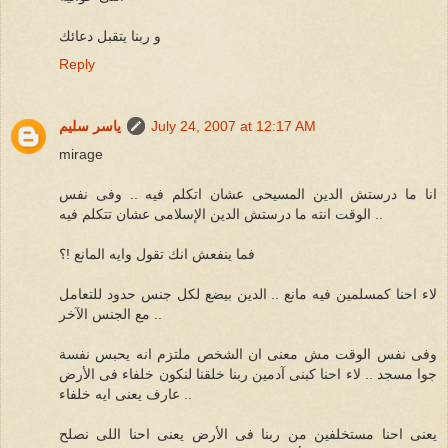
و ربنا يتقبل دعائك
Reply
July 24, 2007 at 12:17 AM
ياسر سليم
mirage
انا ما درستش الدين المسيحى عشان اتكلم فيه .. وفى نفس
الوقت انته ما درستش الدين الإسلامى عشان تتكلم فيه ..
فما ينفعش انك تقول وايه المانع !؟
لاء احنا كمسلمين فيه مانع .. الدين بيضع لكل جنس حدود للتعامل
مع الجنس الآخر ..
وفى نفس الوقت مش معنى ان الشخص ملتزم انه يحبس نفسة
جوا مسجد .. لاء احنا كبنى آدمين ربنا خلقنا لنكون خلفاء فى الأرض
.. عارف يعنى ايه خلفاء
يعنى احنا مستخلفين من ربنا فى الأرض يعنى احنا اللى نصلح