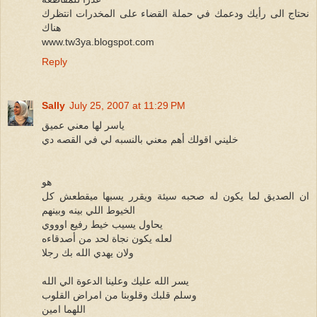
نحتاج الى رأيك ودعمك في حملة القضاء على المخدرات انتظرك
هناك
www.tw3ya.blogspot.com
Reply
Sally
July 25, 2007 at 11:29 PM
ياسر لها معني عميق
خليني اقولك أهم معني بالنسبه لي في القصه دي
هو
ان الصديق لما يكون له صحبه سيئة ويقرر يسبها ميقطعش كل
الخيوط اللي بينه وبينهم
يحاول يسيب خيط رفيع اوووي
لعله يكون نجاة لحد من أصدقاءه
ولان يهدي الله بك رجلا
يسر الله عليك وعلينا الدعوة الي الله
وسلم قلبك وقلوبنا من امراض القلوب
اللهما امين