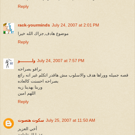
Reply
rack-yourminds
July 24, 2007 at 2:01 PM
موضوع هادف,جزاك الله خيرا
Reply
July 24, 2007 at 7:57 PM
ولــــــــــو
برافو بصراحه
قصه جميله ووراها هدف والاسلوب مش هاقدر اتكلم غير انه رائع
بصراحه احسنت كالعاده
وربنا يهدينا زيه
اللهم امين
Reply
July 25, 2007 at 11:50 AM
سكوت هنصوت
أخي العزيز
عذرا للمقاطعة