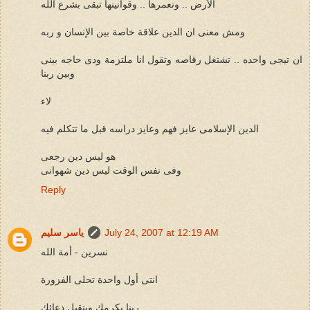
الأرض .. ونعمرها .. وقوانينها تبقى بشرع الله
ومش معنى ان الدين علاقة خاصة بين الإنسان و ربه
ان تيجى واحده .. تشتغل رقاصه وتقول انا ملتزمة ودى حاجه بينى
وبين ربنا
لاء
الدين الإسلامى عايز فهم وعايز دراسه قبل ما تتكلم فيه
هو ليس دين رجعى
وفى نفس الوقت ليس دين شهوانى
Reply
July 24, 2007 at 12:19 AM
ياسر سليم
نسرين - أمة الله
انتى أول واحدة تحلى الفزورة
ربنا يكرمك ويتقبل دعائك