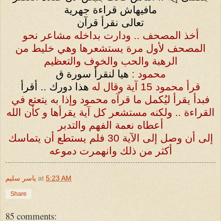
مافيهاش قراءة جهرية
تعالى نقرأ قرآن
أخذ المصحف .. ودارت بداخله مشاعر نحو
المصحف لأول مرة يستشعرها وهي خليط من
الرهبة والحب والخوف والتعظيم
محمود :
هيا لنقرأ سورة ق
قرأ محمود
15
آية وقال له
هذا دورك .. أقرأ
فبدأ يقرأ ليُكمل ما قرآه محمود وإذا به يتعتع في
القراءة .. ولكنه مستشعر كل آية يقرأها و كأن الله
أعطاه نعمة الفهم والتدبر
إلى أن وصل إلى الآية
30
فلم يستطع أن يتماسك
أكثر من ذلك وانهمرت دموعه
5:23 AM
at
ياسر سليم
Share
85 comments: