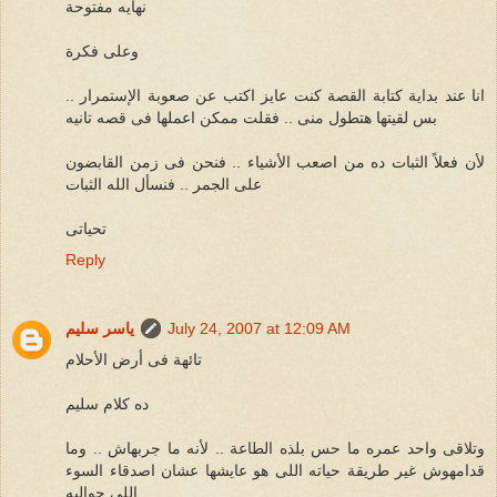
نهايه مفتوحة
وعلى فكرة
انا عند بداية كتابة القصة كنت عايز اكتب عن صعوبة الإستمرار ..
بس لقيتها هتطول منى .. فقلت ممكن اعملها فى قصه تانيه
لأن فعلاً الثبات ده من اصعب الأشياء .. فنحن فى زمن القابضون
على الجمر .. فنسأل الله الثبات
تحياتى
Reply
July 24, 2007 at 12:09 AM
ياسر سليم
تائهة فى أرض الأحلام
ده كلام سليم
وتلاقى واحد عمره ما حس بلذه الطاعة .. لأنه ما جربهاش .. وما
قدامهوش غير طريقة حياته اللى هو عايشها عشان اصدقاء السوء
اللى حواليه