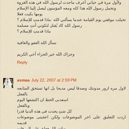
ولأول مرة في حياتي أعرف ماحدث لرسول الله في هذه الغزوة
وتحمل رسول الله هذا كله ومعه المؤمنون ليصل إلينا الإسلام
يومها بكيت فعلا
تخيلت موقفي يوم القيامة عندما يسألني الله :ماذا قدمتِ للإسلام ؟
رسول الله كاد يُقتل لتكوني أنتِ مسلمة
ماذا قدمتِ للإسلام ؟
نسأل الله العفو والعافية
وجزاك الله خير الجزاء أخي الكريم
Reply
asmaa
July 22, 2007 at 2:59 PM
لاول مره ازور مدونتك وصدقا ليس مديحا بل انها تستحق المتابعه
بالفعل
اسعدنى الحظ ان اكتشفها اليوم
وبالفعل
كل شئ يحدث فى هذه الدنيا قدرا
اردت التعليق على اخر الموضوعات ولكن اعجبنى موضوعات
قديمه
وباذن الل هعلق على الى فات