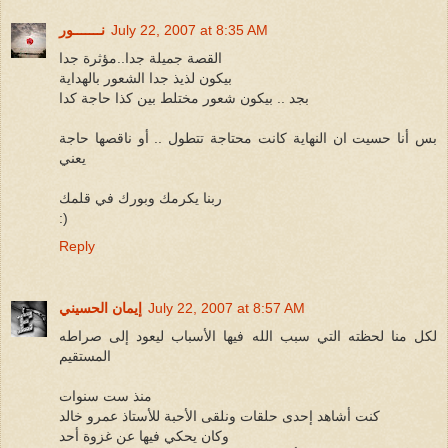
July 22, 2007 at 8:35 AM
نـــــــور
القصة جميلة جدا..مؤثرة جدا
بيكون لذيذ جدا الشعور بالهداية
بجد .. بيكون شعور مختلط بين كذا حاجة كدا
بس أنا حسيت ان النهاية كانت محتاجة تتطول .. أو ناقصها حاجة
يعني
ربنا يكرمك وبورك في قلمك
:)
Reply
July 22, 2007 at 8:57 AM
إيمان الحسيني
لكل منا لحظته التي سبب الله فيها الأسباب ليعود إلى صراطه
المستقيم
منذ ست سنوات
كنت أشاهد إحدى حلقات ونلقى الأحبة للأستاذ عمرو خالد
وكان يحكي فيها عن غزوة أحد