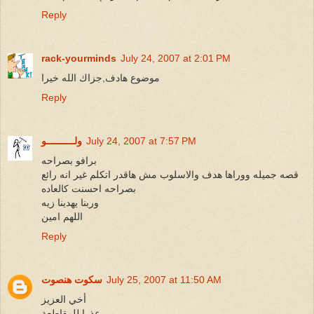
Reply
rack-yourminds
July 24, 2007 at 2:01 PM
موضوع هادف,جزاك الله خيرا
Reply
July 24, 2007 at 7:57 PM
ولــــــــــو
برافو بصراحه
قصه جميله ووراها هدف والاسلوب مش هاقدر اتكلم غير انه رائع
بصراحه احسنت كالعاده
وربنا يهدينا زيه
اللهم امين
Reply
July 25, 2007 at 11:50 AM
سكوت هنصوت
أخي العزيز
عذرا للمقاطعة