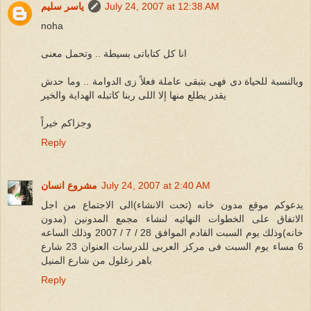
July 24, 2007 at 12:38 AM
ياسر سليم
noha
انا كل كتاباتى بسيطة .. وتحمل معنى
وبالنسبة للحياة دى فهى بتبقى عاملة فعلاً زى الدوامة .. وما حدش
يقدر يطلع منها إلا اللى ربنا كاتبله الهداية والخير
وجزاكم خيراً
Reply
July 24, 2007 at 2:40 AM
مشروع انسان
يدعوكم موقع مدون خانه (تحت الانشاء)الى الاجتماع من اجل
الاتفاق على الخطوات النهائيه لنشاء مجمع المدونين (مدون
خانه)وذلك يوم السبت القادم الموافق 28 / 7 / 2007 وذلك الساعه
6 مساء يوم السبت فى مركز العربى للدرسات العنوان 23 شارع
باهر زغلول من شارع المنيل
Reply