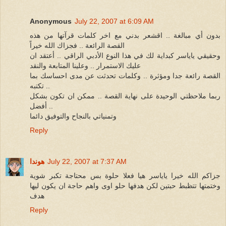
Anonymous
July 22, 2007 at 6:09 AM
بدون أي مبالغة .. اقشعر بدني مع اخر كلمات قرآتها من هذه
القصة الرائعة .. فجزاك الله خيراً
وحقيقي ياياسر كبداية لك في هذا النوع الأدبي الراقي .. أعتقد ان
عليك الاستمرار .. وعلينا المتابعة والنقد
القصة رائعة جدا ومؤثرة .. وكلمات تحدثت عن مدى احساسك بما
تكتبه ..
ربما ملاحظتي الوحيدة على نهاية القصة .. ممكن ان تكون بشكل
أفضل ..
وتمنياتي بالنجاح والتوفيق دائما
Reply
July 22, 2007 at 7:37 AM
هوندا
جزاكم الله خيرا ياياسر هيا فعلا حلوة بس محتاجة تكبر شوية
وختمتها تتظبط حبتين لكن هدفها حلو اوى واهم حاجة ان يكون ليها
هدف
Reply