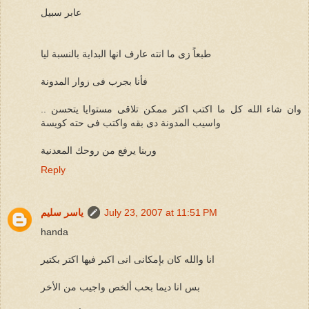
عابر سبيل
طبعاً زى ما انته عارف انها البداية بالنسبة ليا
فأنا بجرب فى زوار المدونة
وان شاء الله كل ما اكتب اكتر ممكن تلاقى مستوايا يتحسن ..
واسيب المدونة دى بقه واكتب فى حته كويسة
وربنا يرفع من روحك المعدنية
Reply
July 23, 2007 at 11:51 PM
ياسر سليم
handa
انا والله كان بإمكانى انى اكبر فيها اكتر بكتير
بس انا ديما بحب ألخص واجيب من الأخر