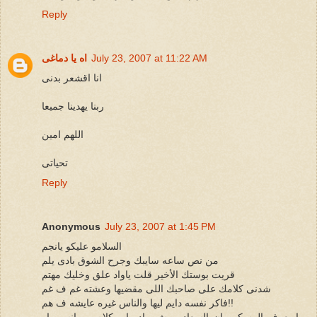
Reply
July 23, 2007 at 11:22 AM
اه يا دماغى
انا اقشعر بدنى
ربنا يهدينا جميعا
اللهم امين
تحياتى
Reply
Anonymous
July 23, 2007 at 1:45 PM
السلامو عليكو يانجم
من نص ساعه سايبك وجرح الشوق بادى يلم
قريت بوستك الأخير قلت ياواد علق وخليك مهتم
شدنى كلامك على صاحبك اللى مقضيها وعشته غم ف غم
فاكر نفسه دايم ليها والناس غيره عايشه ف هم!!
وما يعرف المسكين إن السعاده مش ماده او بكلام رومانسى او