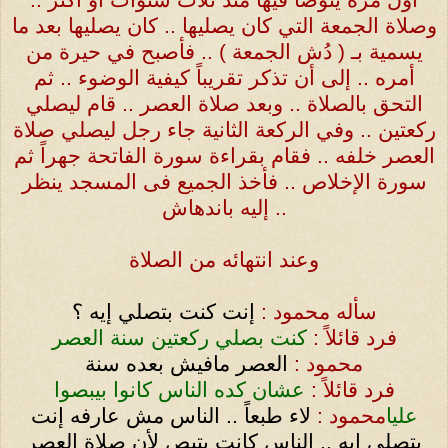
وصلاة الجمعة التي كان يصليها .. كان يصليها بعد ما
يسمية بـ ( دُش الجمعة ) .. فأصبح في حيرة من
أمره .. إلى أن تذكر تقريباً كيفية الوضوء .. ثم
التحق بالصلاة .. وبعد صلاة العصر .. قام ليصلي
ركعتين .. وفي الركعة الثانية جاء رجل ليصلي صلاة
العصر خلفه .. فقام بقراءة سورة الفاتحة جهراً ثم
سورة الإخلاص .. فأخذ الجميع فى المسجد ينظر
إليه باندهاش ..
وعند انتهائه من الصلاة
سأله محمود :
إنت كنت بتصلي إيه ؟
فرد قائلاً :
كنت بصلي ركعتين سنة العصر
محمود :
العصر مافيش بعده سنة
فرد قائلاً :
عشان كده الناس كانوا بيبصوا
عليا
محمود :
لاء طبعاً .. الناس مش عارفه إنت
بتصلى إيه .. الناس كانت بتبص لأن صلاة العصر