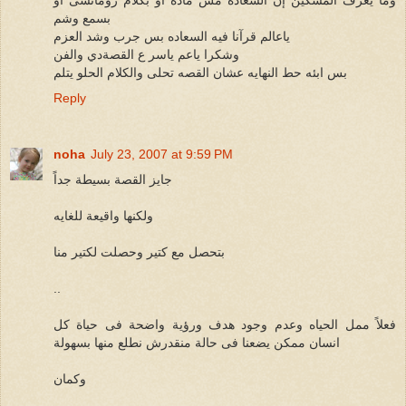
بسمع وشم
ياعالم قرآنا فيه السعاده بس جرب وشد العزم
وشكرا ياعم ياسر ع القصةدي والفن
بس ابئه حط النهايه عشان القصه تحلى والكلام الحلو يتلم
Reply
noha
July 23, 2007 at 9:59 PM
جايز القصة بسيطة جداً
ولكنها واقيعة للغايه
بتحصل مع كتير وحصلت لكتير منا
..
فعلاً ممل الحياه وعدم وجود هدف ورؤية واضحة فى حياة كل
انسان ممكن يضعنا فى حالة منقدرش نطلع منها بسهولة
وكمان