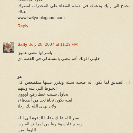
نحتاج الى رأيك ودعمك في حملة القضاء على المخدرات انتظرك
هناك
www.tw3ya.blogspot.com
Reply
Sally
July 25, 2007 at 11:29 PM
ياسر لها معني عميق
خليني اقولك أهم معني بالنسبه لي في القصه دي
هو
ان الصديق لما يكون له صحبه سيئة ويقرر يسبها ميقطعش كل
الخيوط اللي بينه وبينهم
يحاول يسيب خيط رفيع اوووي
لعله يكون نجاة لحد من أصدقاءه
ولان يهدي الله بك رجلا
يسر الله عليك وعلينا الدعوة الي الله
وسلم قلبك وقلوبنا من امراض القلوب
اللهما امين