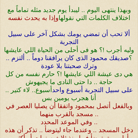
وبهذا ينتهى اليوم .. ليبدأ يوم جديد مثله تماماً مع
اختلاف الكلمات التي نقولها
وإذا به يحدث نفسه
ألا تحب أن تمضي يومك بشكل آخر على سبيل
التجربة
وليه أجرب !؟ هو فى أحلى من الحياة اللي عايشها
؟
صديقك محمود الذى كان يرافقنا دوماً .. ألتزم ..
وترك صحبتنا بلا عودة
هي دى عيشة اللي عايشها !؟ حارم نفسه من كل
حاجة .. دا حتى النادى ما يجيهوش
على سبيل التجربة أسبوع واحد
أسبوع.. لاء كتير ..
أنا هجرب يومين بس
وبالفعل أتصل بمحمود واتفقا أن يصليا العصر في
مسجد بالقرب منهما ..
وفي الموعد المحدد ..
دخل المسجد .. وعندما جاء ليتوضأ .. تذكر أن هذه
أول مرة يتوضأ فيها منذ ثلاث سنوات أو أكثر ..