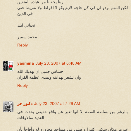
ربنا يجعلنا من عباده المتقين
لكن المهم بردو ان في كل حاجة لازم يكو لا افراط ولا تفريط حتى
في الدين
تحياتي ليك
محمد سمير
Reply
yasmina
July 23, 2007 at 6:48 AM
احساس جميل ان يهديك الله
وان تشعر بهدايته وبمدى عظمة القران
Reply
July 23, 2007 at 7:29 AM
دكتور حر
بالرغم من بساطة القصة إلا انها تعبر عن واقع حقيقي يحدث في
العديد منالاوقات
غيرت مكان سكني كثيرا وأصلى في مساجد مجاوره له وأفاجأ بأن