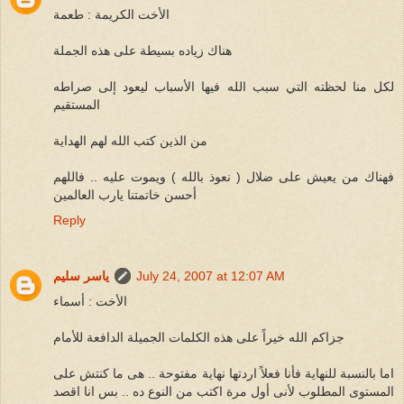
الأخت الكريمة : طعمة
هناك زياده بسيطة على هذه الجملة
لكل منا لحظته التي سبب الله فيها الأسباب ليعود إلى صراطه
المستقيم
من الذين كتب الله لهم الهداية
فهناك من يعيش على ضلال ( نعوذ بالله ) ويموت عليه .. فاللهم
أحسن خاتمتنا يارب العالمين
Reply
July 24, 2007 at 12:07 AM
ياسر سليم
الأخت : أسماء
جزاكم الله خيراً على هذه الكلمات الجميلة الدافعة للأمام
اما بالنسبة للنهاية فأنا فعلاً اردتها نهاية مفتوحة .. هى ما كنتش على
المستوى المطلوب لأنى أول مرة اكتب من النوع ده .. بس انا اقصد