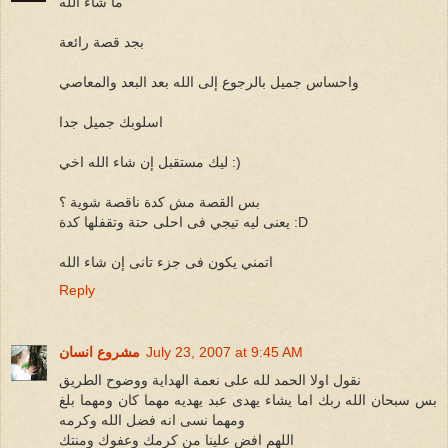
ما شاء الله
بجد قصة رائعة
واحساس جميل بالرجوع إلى الله بعد البعد والمعاصي
اسلوبك جميل جدا
ليك مستقبل إن شاء الله اخي :)
بس القصة مش كدة ناقصة شوية ؟
يعنى ليه تيجي فى احلى حتة وتقفلها كدة :D
اتمني يكون فى جزء تانى إن شاء الله
Reply
July 23, 2007 at 9:45 AM
مشروع انسان
نقول اولا الحمد لله على نعمة الهداية ووضوح الطريق
بس سبحان الله ربك اما يشاء يهدى عبد يهديه مهما كان ومهما بلغ
ومهما نسى انه فضل الله وكرمه
اللهم افض علينا من كرمك وعفوك ومنتك