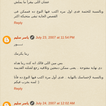
عشان اللى بيقرأ ما يملش
وبالنسبة للختمة فدى اول مره اكتب فيها النوع ده فممكن فى
القصص الجاية تبقى متحبكة اكتر
Reply
July 23, 2007 at 11:54 PM
ياسر سليم
نـــــور
ربنا يكرمك
بس مين اللى قالك انه كده ربنا هداه
دى نهاية مفتوحة .. يعنى ممكن دمعتين وتلاقيه رجع لشلته القديمة
وبالنسبة لإحساسك بالنهاية .. فدى أول مرة اكتب فيها النوع ده فأنا
لسه بجرب فيكم :)
Reply
July 24, 2007 at 12:02 AM
ياسر سليم