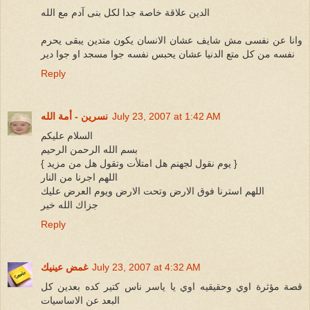
الدين علاقة خاصة جدا لكل بنى آدم مع الله
وانا عن نفسى مش شايف عشان الانسان يكون متدين يبقى يحرم
نفسه من كل متع الدنيا عشان يحبس نفسه جوا مسجد او جوا دير
Reply
July 23, 2007 at 1:42 AM
نسرين - أمة الله
السلام عليكم
بسم الله الرحمن الرحيم
{ يوم نقول لجهنم هل امتلأت وتقول هل من مزيد }
اللهم اجرنا من النار
اللهم استرنا فوق الارض وتحت الارض ويوم العرض عليك
جزاك الله خير
Reply
July 23, 2007 at 4:32 AM
غمض عينيك
قصة مؤثرة اوي وحقيقيه اوي يا ياسر ناس كتير كده بعدين كل
البعد عن الاساسيات