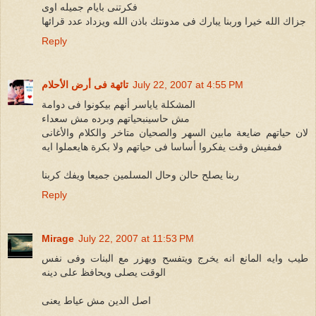
فكرتنى بايام جميله اوى
جزاك الله خيرا وربنا يبارك فى مدونتك باذن الله ويزداد عدد قرائها
Reply
July 22, 2007 at 4:55 PM
تائهة فى أرض الأحلام
المشكلة ياياسر أنهم بيكونوا فى دوامة
مش حاسينبحياتهم وبرده مش سعداء
لان حياتهم ضايعة مابين السهر والصحيان متاخر والكلام والأغانى
فمفيش وقت يفكروا أساسا فى حياتهم ولا بكرة هايعملوا ايه
ربنا يصلح حالن وحال المسلمين جميعا ويفك كربنا
Reply
Mirage
July 22, 2007 at 11:53 PM
طيب وايه المانع انه يخرج ويتفسح ويهزر مع البنات وفى نفس
الوقت يصلى ويحافظ على دينه
اصل الدين مش عياط يعنى