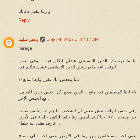
و ربنا يتقبل دعائك
Reply
July 24, 2007 at 12:17 AM
ياسر سليم
mirage
انا ما درستش الدين المسيحى عشان اتكلم فيه .. وفى نفس
الوقت انته ما درستش الدين الإسلامى عشان تتكلم فيه ..
فما ينفعش انك تقول وايه المانع !؟
لاء احنا كمسلمين فيه مانع .. الدين بيضع لكل جنس حدود للتعامل
مع الجنس الآخر ..
وفى نفس الوقت مش معنى ان الشخص ملتزم انه يحبس نفسة
جوا مسجد .. لاء احنا كبنى آدمين ربنا خلقنا لنكون خلفاء فى الأرض
.. عارف يعنى ايه خلفاء
يعنى احنا مستخلفين من ربنا فى الأرض يعنى احنا اللى نصلح