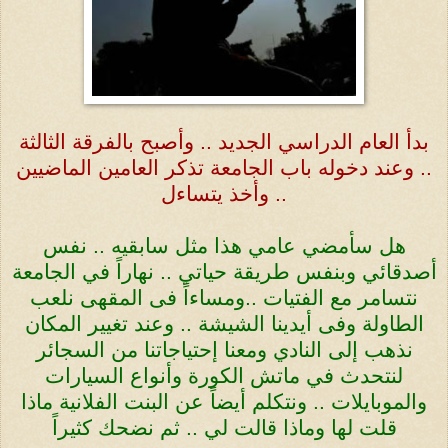
بدأ العام الدراسي الجديد .. وأصبح بالفرقة الثالثة
.. وعند دخوله باب الجامعة تذكر العامين الماضيين
وأخذ يتساءل ..
هل سأمضي عامي هذا مثل سابقيه .. نفس
أصدقائي وبنفس طريقة حياتي .. نهاراً في الجامعة
نتسامر مع الفتيات ..ومساءاً فى المقهى نلعب
الطاولة وفى أيدينا الشيشة .. وعند تغيير المكان
نذهب إلى النادي ومعنا إحتياجاتنا من السجائر
لنتحدث في ماتش الكورة وأنواع السيارات
والموبايلات .. ونتكلم أيضاً عن البنت الفلانية ماذا
قلت لها وماذا قالت لي .. ثم نضحك كثيراً