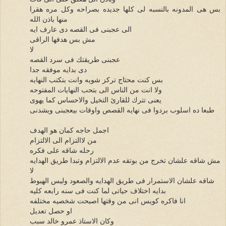
بس هى المدونه بالنسبه لى كلها جديده بصراحه وكل مره هقرا
منها باذن الله
الى عجبنى فى القصه دى عارف ايه
مش بس هدفها الراقى
لا
عجبنى طريقتك فى سرد القصه
دى بدايه موفقه جدا
بس كنت محتاج تركز شويه وانت بتكتب النهايه
ولا انت من الناس الى بتحب النهايات المفتوحه
يعنى تترك للقارئ التخيل والاحساس كما يهوى
طبعا ده اسلوب بردوا فى نهايه القصص واوقات بيعجبنى ويشدنى
اجمل حاجه كمان هو الهدف
من لاالتزام الى الالتزام
رحله شاقه على فكره
مش شاقه علشان تخرج من بوتقه عدم الالتزام وتبدا طريق الهدايه
لا
شاقه علشان الاستمرار فى طريق الهدايه والصعود وليس الهبوط
بدايه اختلاف حياتى لما كنت فى سنه رابعه كليه
انا فاكره كويس انى من وقتها اصبحت شخصيه مختلفه
او حصل تعديل
وكان الاستاذ عمرو خالد سبب