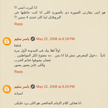
انا كبرت امتى !؟
هو انتى بتقارنى الصورة دى بالصورة اللى انا كنت حاطتها فى
البروفايل لما كان عندى 4 سنين !؟
Reply
May 22, 2008 at 8:18 PM
ياسر سليم
fahd
اولاً اهلا بيك فى المدونة لأول مرة
ثانياً .. دخول المعرض مش ليا انا بس .. ده مفتوح لكل المواطنين ..
عشان يشوفوا غنائم الحرب
واللى عايز يصور يصور
Reply
May 22, 2008 at 8:20 PM
ياسر سليم
انسانة
انا هخلي كلام الإمام الشافعى هو اللى يرد عليكى