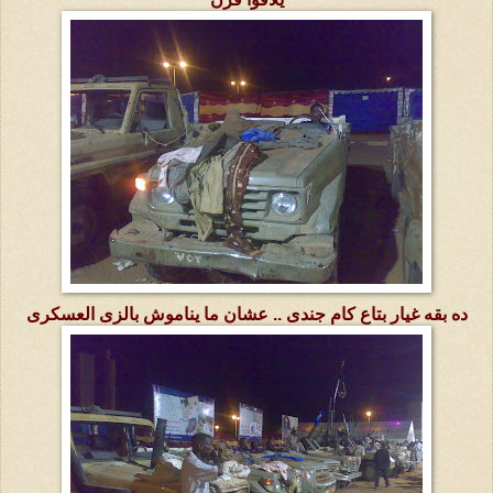
ده بقه غيار بتاع كام جندى .. عشان ما يناموش بالزى العسكرى