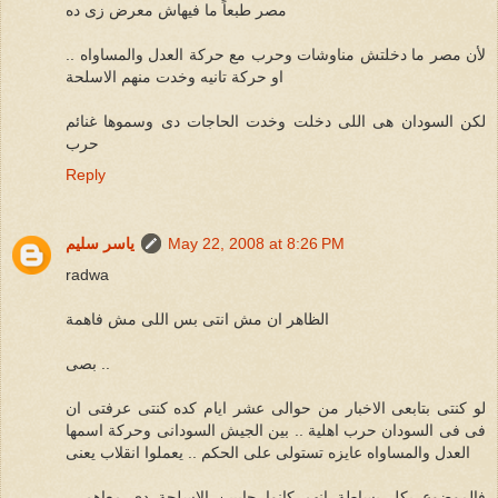
مصر طبعاً ما فيهاش معرض زى ده
لأن مصر ما دخلتش مناوشات وحرب مع حركة العدل والمساواه ..
او حركة تانيه وخدت منهم الاسلحة
لكن السودان هى اللى دخلت وخدت الحاجات دى وسموها غنائم
حرب
Reply
May 22, 2008 at 8:26 PM
ياسر سليم
radwa
الظاهر ان مش انتى بس اللى مش فاهمة
بصى ..
لو كنتى بتابعى الاخبار من حوالى عشر ايام كده كنتى عرفتى ان
فى فى السودان حرب اهلية .. بين الجيش السودانى وحركة اسمها
العدل والمساواه عايزه تستولى على الحكم .. يعملوا انقلاب يعنى
فالموضوع بكل بساطة انهم كانوا جايبين الاسلحة دى معاهم ..