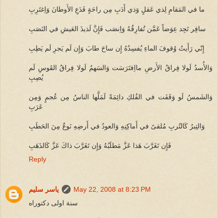
ما في المَقامِ لِذي عَقلٍ وَذي أَدَبِ مِن راحَةٍ فَدَعِ الأَوطانَ وَاِغتَرِبِ
سافِر تَجِد عِوَضاً عَمَّن تُفارِقُهُ وَاِنصَب فَإِنَّ لَذيذَ العَيشِ في النَصَبِ
إِنّي رَأَيتُ وُقوفَ الماءِ يُفسِدُهُ إِن ساحَ طابَ وَإِن لَم يَجرِ لَم يَطِبِ
وَالأُسدُ لَولا فِراقُ الأَرضِ مااِفتَرَسَت وَالسَهمُ لَولا فِراقُ القَوسِ لَم
يُصِبِ
وَالشَمسُ لَو وَقَفَت في الفُلكِ دائِمَةً لَمَلَّها الناسُ مِن عُجمٍ وَمِن
عَرَبِ
وَالتِبرُ كَالتُربِ مُلقىً في أَماكِنِهِ وَالعودُ في أَرضِهِ نَوعٌ مِنَ الحَطَبِ
فَإِن تَغَرَّبَ هَذا عَزَّ مَطلَبُهُ وَإِن تَغَرَّبَ ذاكَ عَزَّ كَالذَهَبِ
Reply
May 22, 2008 at 8:23 PM
ياسر سليم
سنة اولى دكتوراه