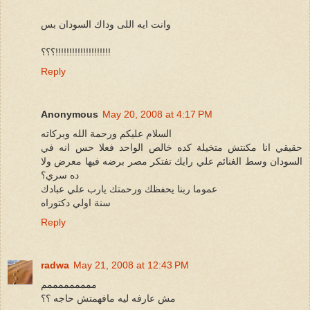
وانت ايه اللى وداك السودان بس
؟؟؟!!!!!!!!!!!!!!!!!!!!
Reply
Anonymous
May 20, 2008 at 4:17 PM
السلام عليكم ورحمة الله وبركاته
حقيقي انا مكنتش متخيلة كده خالص الواحد فعلا حس انه في
السودان وسط الغنائم علي رايك تفتكر مصر برضه فيها معرض ولا
ده سري؟
عموما ربنا يحفظك ورحمتك يارب علي عبادك
سنة اولي دكتوراه
Reply
radwa
May 21, 2008 at 12:43 PM
مممممممممم
مش عارفه ليه مافهمتش حاجه ؟؟