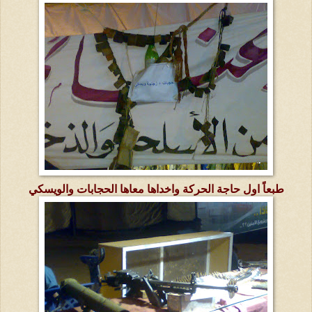
طبعاً اول حاجة الحركة واخداها معاها الحجابات والويسكي