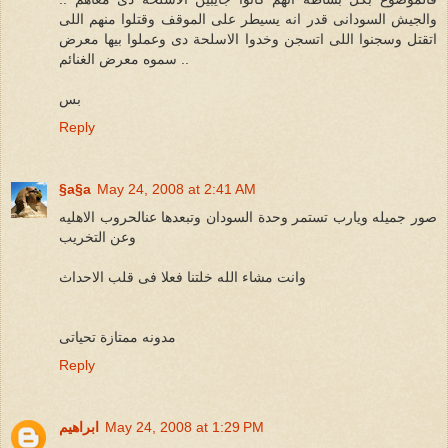
والجيش السودانى قدر انه يسيطر على الموقف وقتلوا منهم اللى
اتقتل وسجنوا اللى اتسجن وخدوا الاسلحة دى وعملوا بيها معرض
.. سموه معرض الغنائم
بس
Reply
§a§a
May 24, 2008 at 2:41 AM
صور جميله ويارب تستمر وحدة السودان وتبعدها عنالحروب الاهليه
وعن التخريب
وانت مشاء الله خلتنا فعلا فى قلب الاحداث
مدونه ممتازة تحياتى
Reply
May 24, 2008 at 1:29 PM
ابراهيم