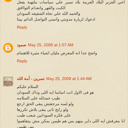
اخي العزيز البلاد العربية بلاد تسير علي سياسات ملتهبة بفعل
الكبت والقهر وانعدام التواافق
والحمد الله علي نجاة الشقيقه السودان
ادعوك لزيارة مدونتي واتمني التواصل الدائم بيننا
Reply
May 25, 2008 at 1:07 AM
صمود
واضح جدا انه المعرض مليان اشياء مثيرة للاهتمام
Reply
May 25, 2008 at 1:44 AM
نسرين - أمة الله
السلام عليكم
هو فى الاول انت اساسا ايه اللى وداك السودان
طيب حمدلله على السلامه
ولو لسه مرجعتش يبقى الحق ارجع
ولو رايح تانى يبقى بلاش تكررها
على فكره السودانين شعب طيب
انا معرفش ايه اللى داير بينهم بس هم طيبين يمكن مش بيتفاهموا
بس طيبين