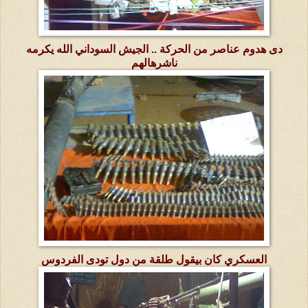
دى هدوم عناصر من الحركة .. الجيش السوداني الله يكرمه
ناشرهالهم
العسكري كان بيقول طلقة من دول تودى الفردوس