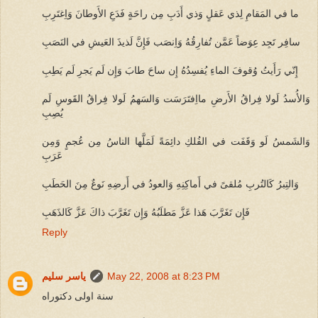
ما في المَقامِ لِذي عَقلٍ وَذي أَدَبِ مِن راحَةٍ فَدَعِ الأَوطانَ وَاِغتَرِبِ
سافِر تَجِد عِوَضاً عَمَّن تُفارِقُهُ وَاِنصَب فَإِنَّ لَذيذَ العَيشِ في النَصَبِ
إِنّي رَأَيتُ وُقوفَ الماءِ يُفسِدُهُ إِن ساحَ طابَ وَإِن لَم يَجرِ لَم يَطِبِ
وَالأُسدُ لَولا فِراقُ الأَرضِ مااِفتَرَسَت وَالسَهمُ لَولا فِراقُ القَوسِ لَم
يُصِبِ
وَالشَمسُ لَو وَقَفَت في الفُلكِ دائِمَةً لَمَلَّها الناسُ مِن عُجمٍ وَمِن
عَرَبِ
وَالتِبرُ كَالتُربِ مُلقىً في أَماكِنِهِ وَالعودُ في أَرضِهِ نَوعٌ مِنَ الحَطَبِ
فَإِن تَغَرَّبَ هَذا عَزَّ مَطلَبُهُ وَإِن تَغَرَّبَ ذاكَ عَزَّ كَالذَهَبِ
Reply
May 22, 2008 at 8:23 PM
ياسر سليم
سنة اولى دكتوراه