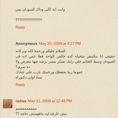
وانت ايه اللى وداك السودان بس
؟؟؟!!!!!!!!!!!!!!!!!!!!
Reply
Anonymous
May 20, 2008 at 4:17 PM
السلام عليكم ورحمة الله وبركاته
حقيقي انا مكنتش متخيلة كده خالص الواحد فعلا حس انه في
السودان وسط الغنائم علي رايك تفتكر مصر برضه فيها معرض ولا
ده سري؟
عموما ربنا يحفظك ورحمتك يارب علي عبادك
سنة اولي دكتوراه
Reply
radwa
May 21, 2008 at 12:43 PM
مممممممممم
مش عارفه ليه مافهمتش حاجه ؟؟