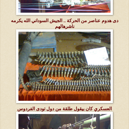
دى هدوم عناصر من الحركة .. الجيش السوداني الله يكرمه
ناشرهالهم
العسكري كان بيقول طلقة من دول تودى الفردوس