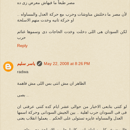
مصر طبعاً ما فيهاش معرض زى ده
لأن مصر ما دخلتش مناوشات وحرب مع حركة العدل والمساواه ..
او حركة تانيه وخدت منهم الاسلحة
لكن السودان هى اللى دخلت وخدت الحاجات دى وسموها غنائم
حرب
Reply
May 22, 2008 at 8:26 PM
ياسر سليم
radwa
الظاهر ان مش انتى بس اللى مش فاهمة
بصى ..
لو كنتى بتابعى الاخبار من حوالى عشر ايام كده كنتى عرفتى ان
فى فى السودان حرب اهلية .. بين الجيش السودانى وحركة اسمها
العدل والمساواه عايزه تستولى على الحكم .. يعملوا انقلاب يعنى
فالموضوع بكل بساطة انهم كانوا جايبين الاسلحة دى معاهم ..