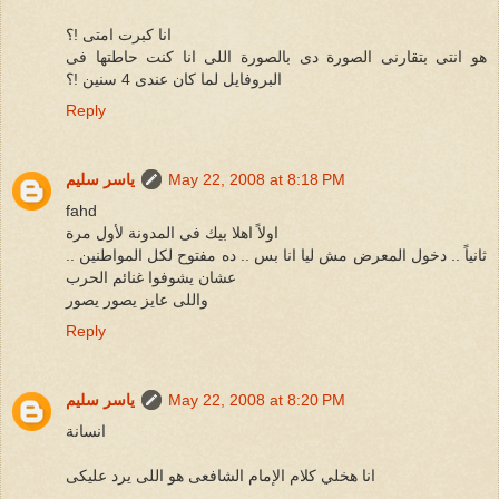
انا كبرت امتى !؟
هو انتى بتقارنى الصورة دى بالصورة اللى انا كنت حاطتها فى
البروفايل لما كان عندى 4 سنين !؟
Reply
May 22, 2008 at 8:18 PM
ياسر سليم
fahd
اولاً اهلا بيك فى المدونة لأول مرة
ثانياً .. دخول المعرض مش ليا انا بس .. ده مفتوح لكل المواطنين ..
عشان يشوفوا غنائم الحرب
واللى عايز يصور يصور
Reply
May 22, 2008 at 8:20 PM
ياسر سليم
انسانة
انا هخلي كلام الإمام الشافعى هو اللى يرد عليكى