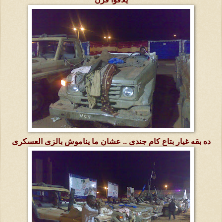
ده بقه غيار بتاع كام جندى .. عشان ما يناموش بالزى العسكرى