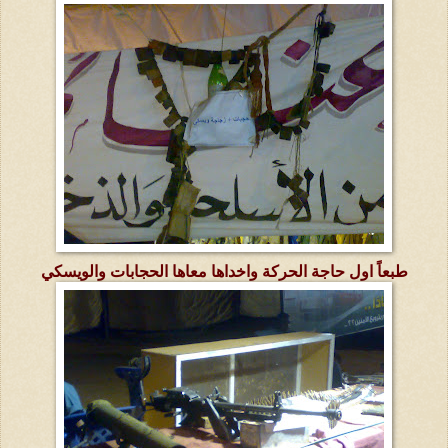
طبعاً اول حاجة الحركة واخداها معاها الحجابات والويسكي