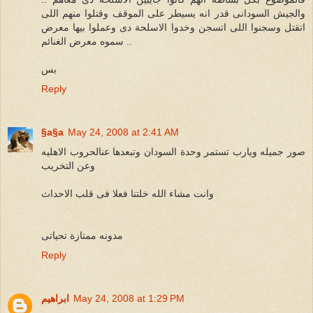
والجيش السودانى قدر انه يسيطر على الموقف وقتلوا منهم اللى
اتقتل وسجنوا اللى اتسجن وخدوا الاسلحة دى وعملوا بيها معرض
.. سموه معرض الغنائم
بس
Reply
§a§a
May 24, 2008 at 2:41 AM
صور جميله ويارب تستمر وحدة السودان وتبعدها عنالحروب الاهليه
وعن التخريب
وانت مشاء الله خلتنا فعلا فى قلب الاحداث
مدونه ممتازة تحياتى
Reply
May 24, 2008 at 1:29 PM
ابراهيم