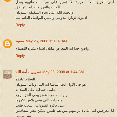
اخي العزيز البلاد العربية بلاد تسير علي سياسات ملتهبة بفعل
الكبت والقهر وانعدام التواافق
والحمد الله علي نجاة الشقيقه السودان
ادعوك لزيارة مدونتي واتمني التواصل الدائم بيننا
Reply
May 25, 2008 at 1:07 AM
صمود
واضح جدا انه المعرض مليان اشياء مثيرة للاهتمام
Reply
May 25, 2008 at 1:44 AM
نسرين - أمة الله
السلام عليكم
هو فى الاول انت اساسا ايه اللى وداك السودان
طيب حمدلله على السلامه
ولو لسه مرجعتش يبقى الحق ارجع
ولو رايح تانى يبقى بلاش تكررها
على فكره السودانين شعب طيب
انا معرفش ايه اللى داير بينهم بس هم طيبين يمكن مش بيتفاهموا
بس طيبين