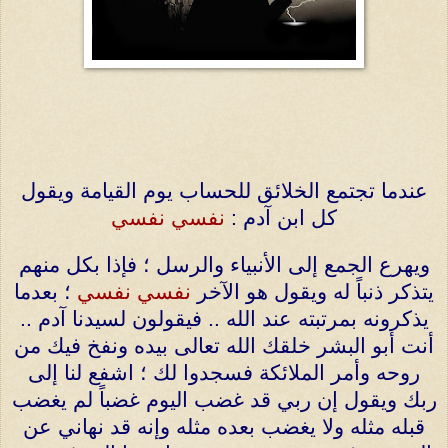
عندما تجتمع الخلائق للحساب يوم القيامة ويقول
كل ابن آدم :
نفسي نفسي
ويهرع الجمع إلى الأنبياء والرسل ؛ فإذا بكل منهم
يتذكر ذنباً له ويقول هو الآخر
نفسي نفسي
؛ بعدما
يذكرونه بمرتبته عند الله .. فيقولون لسيدنا آدم ..
أنت أبو البشر
خلقك الله تعالى بيده ونفخ فيك من
روحه وأمر الملائكة فسجدوا لك ؛ اشفع لنا
إلى
ربك ويقول إن ربي قد غضب اليوم غضباً لم يغضب
قبله مثله ولا يغضب بعده
مثله وإنه قد نهاني عن