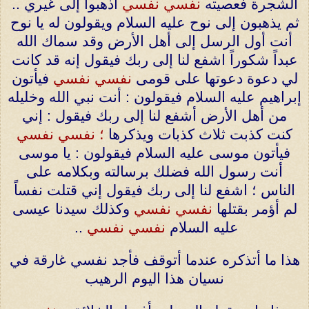
الشجرة فعصيته
نفسي نفسي
اذهبوا إلى غيري ..
ثم يذهبون إلى نوح عليه السلام ويقولون له يا نوح
أنت
أول الرسل إلى أهل الأرض وقد سماك الله
عبداً شكوراً اشفع لنا إلى ربك فيقول
إنه قد كانت
لي دعوة دعوتها على قومى
نفسي نفسي
فيأتون
إبراهيم عليه السلام فيقولون : أنت نبي الله وخليله
من أهل الأرض أشفع لنا إلى ربك فيقول : إني
كنت كذبت ثلاث كذبات ويذكرها
؛ نفسي نفسي
فيأتون موسى عليه السلام فيقولون : يا موسى
أنت رسول الله فضلك برسالته
وبكلامه على
الناس ؛ اشفع لنا إلى ربك فيقول إني قتلت نفساً
لم أؤمر بقتلها
نفسي نفسي
وكذلك سيدنا عيسى
عليه السلام
نفسي نفسي
..
هذا ما أتذكره عندما أتوقف فأجد نفسي غارقة في
نسيان هذا اليوم الرهيب