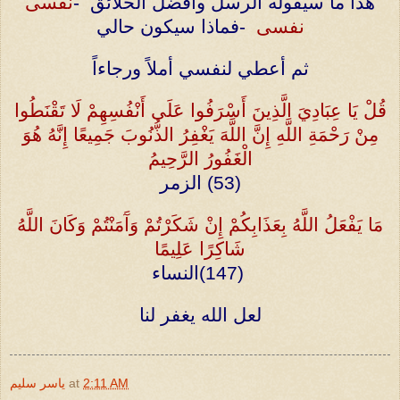
هذا ما سيقوله الرسل وأفضل الخلائق
-
نفسى
نفسى
-
فماذا سيكون حالي
ثم أعطي لنفسي أملاً ورجاءاً
قُلْ
يَا عِبَادِيَ الَّذِينَ أَسْرَفُوا عَلَى أَنْفُسِهِمْ لَا تَقْنَطُوا
مِنْ رَحْمَةِ اللَّهِ إِنَّ اللَّهَ يَغْفِرُ الذُّنُوبَ جَمِيعًا إِنَّهُ
هُوَ
الْغَفُورُ الرَّحِيمُ
(53)
الزمر
مَا يَفْعَلُ اللَّهُ بِعَذَابِكُمْ إِنْ شَكَرْتُمْ وَآَمَنْتُمْ وَكَانَ اللَّهُ
شَاكِرًا عَلِيمًا
(147)
النساء
لعل الله يغفر لنا
2:11 AM
at
ياسر سليم