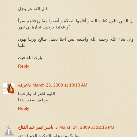
قال الله عز وجل
إن الذين يتلون كتاب الله و أقاموا الصلاة و أنفقوا مما رزقناهم سراً
و علانية يرجون تجارة لن تبور"
وان شاء الله رحمة الله واسعه بس احنا نعمل صالح وربنا يهون
علينا
بارك الله فيك
Reply
March 23, 2009 at 10:13 AM
د/عرفه
اللهم اغفر لنا وارحمنا
موقف صعب جدا
Reply
March 24, 2009 at 12:15 PM
د. ياسر عمر عبد الفتاح
ربنا يكرمك على التذكرة الجميلة دى