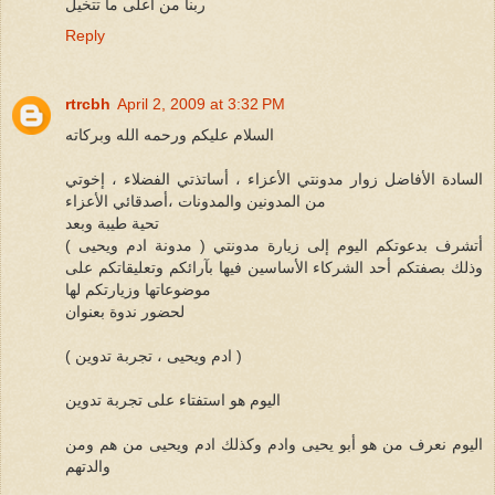
ربنا من أعلى ما تتخيل
Reply
rtrcbh
April 2, 2009 at 3:32 PM
السلام عليكم ورحمه الله وبركاته
السادة الأفاضل زوار مدونتي الأعزاء ، أساتذتي الفضلاء ، إخوتي
من المدونين والمدونات ،أصدقائي الأعزاء
تحية طيبة وبعد
أتشرف بدعوتكم اليوم إلى زيارة مدونتي ( مدونة ادم ويحيى )
وذلك بصفتكم أحد الشركاء الأساسين فيها بآرائكم وتعليقاتكم على
موضوعاتها وزيارتكم لها
لحضور ندوة بعنوان
( ادم ويحيى ، تجربة تدوين )
اليوم هو استفتاء على تجربة تدوين
اليوم نعرف من هو أبو يحيى وادم وكذلك ادم ويحيى من هم ومن
والدتهم