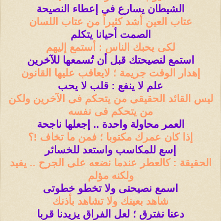
الشيطان يسارع فى إعطاء النصيحة
عتاب العين أشد كثيراً من عتاب اللسان
الصمت أحيانا يتكلم
لكى يحبك الناس : أستمع إليهم
استمع لنصيحتك قبل أن تُسمعها للآخرين
إهدار الوقت جريمة ؛ لايعاقب عليها القانون
علم لا ينفع : قلب لا يحب
ليس القائد الحقيقى من يتحكم فى الآخرين ولكن
من يتحكم فى نفسه
العمر محاولة واحدة .. إجعلها ناجحة
إذا كان عمرك مكتوبا ؛ فمن ما تخاف !؟
إسع للمكاسب واستعد للخسائر
الحقيقة : كالعطر عندما نضعه على الجرح .. يفيد
ولكنه مؤلم
اسمع نصيحتى ولا تخطو خطوتى
شاهد بعينك ولا تشاهد بأذنك
دعنا نفترق ؛ لعل الفراق يزيدنا قربا