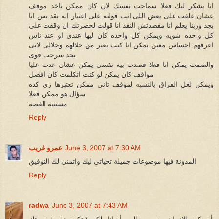
انا بشكر ليك فعلا سماحت نفسك لان كان ممكن تاخد موقف
عشان علقت على بعض اللى انت قولته على اعتبار انه نقد بس انا
بجد وربنا يعلم انا مقصدتش النقد انا قولت لحضرتك ان وقفت على
كل واحده شويه ويمكن كل واحده كان ليها عندى او عند ناس
اعرفهم احساس معين يمكن انا كنت بعبر من خلالهم وخلالى لانى
بجد سرحت قوى
والصمت يمكن انا فعلا قصدت بيه نفسى يمكن عشان عدت عليا
مواقف كان يمكن لو كنت اتكلمت كان افضل
ويمكن لعل الفراق بالنسبه لموقف تانى ممكن تعتبرها زى كده
سؤال هو ممكن فعلا
مستنيه القصه
Reply
June 3, 2007 at 7:30 AM
عمرو غريب
المدونة فيها موضوعات جميلة تحياتي ليك واتمني لك التوفيق
Reply
radwa
June 3, 2007 at 7:43 AM
أن يكون للإنسان وجهين مطلوب أحيانا ولكن لا تكون هذه شخصيتك