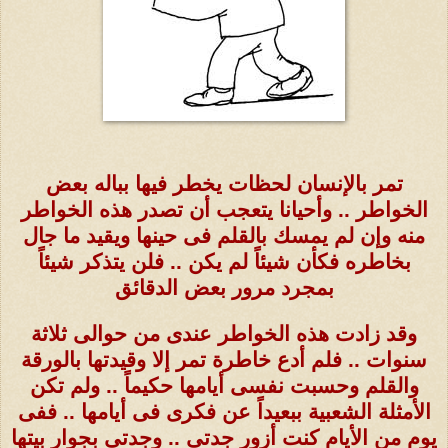
تمر بالإنسان لحظات يخطر فيها بباله بعض
الخواطر .. وأحيانا يتعجب أن تصدر هذه الخواطر
منه وإن لم يمسك بالقلم فى حينها ويقيد ما جال
بخاطره فكأن شيئاً لم يكن .. فلن يتذكر شيئاً
بمجرد مرور بعض الدقائق
وقد زادت هذه الخواطر عندى من حوالى ثلاثة
سنوات .. فلم أدع خاطرة تمر إلا وقيدتها بالورقة
والقلم وحسبت نفسى أيامها حكيماً .. ولم تكن
الأمثلة الشعبية ببعيداً عن فكرى فى أيامها .. ففى
يوم من الأيام كنت أزور جدتى .. وجدتى بجوار بيتها