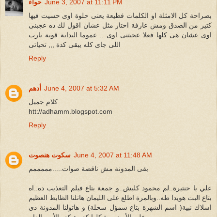
June 3, 2007 at 11:11 PM
حواء
بصراحة كل الامثلة او الكلمات فظيعة يعنى حلوة اوى حسيت فيها
كتير من الصدق ومش عارفة اختار مثل عشان اقول لك ده عجبنى
اوى عشان هى كلها فعلا عجبتنى اوى .. عموما البداية قوية يارب
اللى جاى كله يبقى كدة ,,, تحياتى
Reply
June 4, 2007 at 5:32 AM
أدهم
كلام جميل
htt://adhamm.blogspot.com
Reply
June 4, 2007 at 11:48 AM
سكوت هنصوت
بقى المدونة مش ناقصة صوات.....مممممم
علي يا حنتيرة..لم محمود كلبش..و جمعة بتاع فيلم التعذيب ده..اه
بتاع البت هويدا طه..وبالمرة اطلع على الليمان هاتلنا الظابط العظيم
اسلاك نبية( اسم الشهرة بتاع سمؤل سحلة) و هاتولنا المدونة دي
على الأرض...شكلها كده هيكدر الأمن العام...