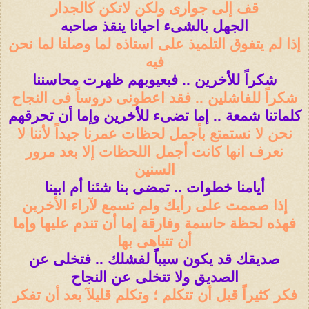
قف إلى جوارى ولكن لاتكن كالجدار
الجهل بالشىء احيانا ينقذ صاحبه
إذا لم يتفوق التلميذ على استاذه لما وصلنا لما نحن
فيه
شكراً للأخرين .. فبعيوبهم ظهرت محاسننا
شكراً للفاشلين .. فقد اعطونى دروساً فى النجاح
كلماتنا شمعة .. إما تضىء للأخرين وإما أن تحرقهم
نحن لا نستمتع بأجمل لحظات عمرنا جيداً لأننا لا
نعرف انها كانت أجمل اللحظات إلا بعد مرور
السنين
أيامنا خطوات .. تمضى بنا شئنا أم ابينا
إذا صممت على رأيك ولم تسمع لآراء الأخرين
فهذه لحظة حاسمة وفارقة إما أن تندم عليها وإما
أن تتباهى بها
صديقك قد يكون سبباً لفشلك .. فتخلى عن
الصديق ولا تتخلى عن النجاح
فكر كثيراً قبل أن تتكلم ؛ وتكلم قليلآ بعد أن تفكر