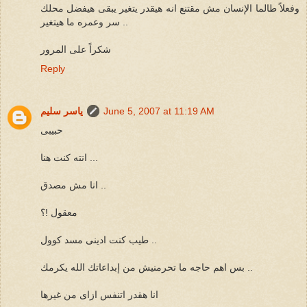
وفعلاً طالما الإنسان مش مقتنع انه هيقدر يتغير يبقى هيفضل محلك
سر وعمره ما هيتغير ..
شكراً على المرور
Reply
June 5, 2007 at 11:19 AM
ياسر سليم
حبيبى
انته كنت هنا ...
انا مش مصدق ..
معقول !؟
طيب كنت ادينى مسد كوول ..
بس اهم حاجه ما تحرمنيش من إبداعاتك الله يكرمك ..
انا هقدر اتنفس ازاى من غيرها