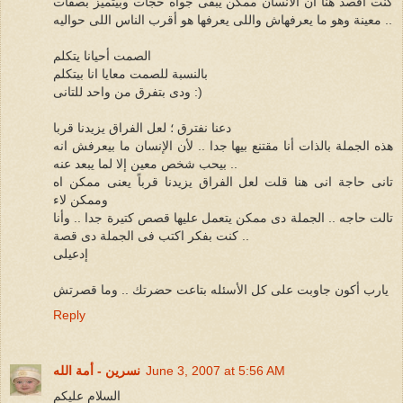
كنت أقصد هنا أن الانسان ممكن يبقى جواه حجات وبيتميز بصفات
معينة وهو ما يعرفهاش واللى يعرفها هو أقرب الناس اللى حواليه ..
الصمت أحيانا يتكلم
بالنسبة للصمت معايا انا بيتكلم
ودى بتفرق من واحد للتانى :)
دعنا نفترق ؛ لعل الفراق يزيدنا قربا
هذه الجملة بالذات أنا مقتنع بيها جدا .. لأن الإنسان ما بيعرفش انه
بيحب شخص معين إلا لما يبعد عنه ..
تانى حاجة انى هنا قلت لعل الفراق يزيدنا قرباً يعنى ممكن اه
وممكن لاء
تالت حاجه .. الجملة دى ممكن يتعمل عليها قصص كتيرة جدا .. وأنا
كنت بفكر اكتب فى الجملة دى قصة ..
إدعيلى
يارب أكون جاوبت على كل الأسئله بتاعت حضرتك .. وما قصرتش
Reply
June 3, 2007 at 5:56 AM
نسرين - أمة الله
السلام عليكم