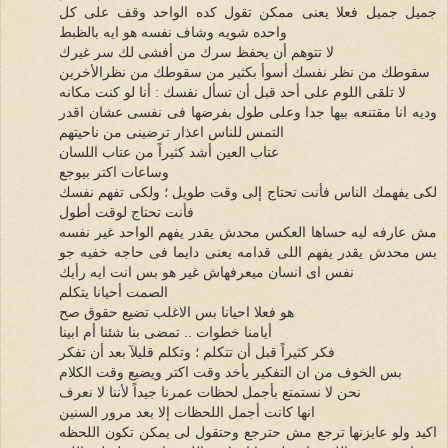
جميل جميل فعلا يعنى ممكن تقول كده الواحد وقف على كل
واحده شويه وشاف نفسه هو ايه بالظبط
لا تتوهم أن يحفظ سرك من أفشى لك سر غيرك
سقوطك من نظر نفسك أسوأ بكثير من سقوطك من نظرالأخرين
لا تلقى اللوم على أحد قبل أن تسأل نفسك : أنا لو كنت مكانه
وديه انا مقتنعه بيها جدا وعلى طول بفرضها فى نفسى عشان اقدر
التمس للناس اعذار ترضينى من ناحيتهم
عتاب العين أشد كثيراً من عتاب اللسان
وساعات اكتر بيوجع
لكى يفهمك الناس فأنت تحتاج إلى وقت طويل ؛ ولكى تفهم نفسك
فأنت تحتاج لوقت أطول
مش عارفه ليه حساها العكس محدش يقدر يفهم الواحد غير نفسه
بس محدش يقدر يفهم اللى قدامه يعنى دايما فى حاجه خفيه جو
نفس اى انسان ميعرفهاش غير هو بس انت ايه رأيك
الصمت أحيانا يتكلم
هو فعلا احيانا بس الاغلب تضيع حقوق صح
أيامنا خطوات .. تمضى بنا شئنا أم ابينا
فكر كثيراً قبل أن تتكلم ؛ وتكلم قليلآ بعد أن تفكر
بس الخوف من ان التفكير يأخد وقت اكتر ويضيع وقت الكلام
نحن لا نستمتع بأجمل لحظات عمرنا جيداً لأننا لا نعرف
انها كانت أجمل اللحظات إلا بعد مرور السنين
اكيد ولو عايزنها ترجع مش حترجع وحتقول لى يمكن تكون اللحظه