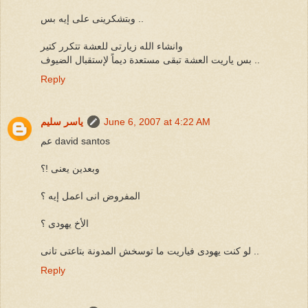
وبتشكرينى على إيه بس ..
وانشاء الله زيارتى للعشة تتكرر كتير
بس ياريت العشة تبقى مستعدة ديماً لإستقبال الضيوف ..
Reply
June 6, 2007 at 4:22 AM
ياسر سليم
عم david santos
وبعدين يعنى !؟
المفروض انى اعمل إيه ؟
الأخ يهودى ؟
لو كنت يهودى فياريت ما توسخش المدونة بتاعتى تانى ..
Reply