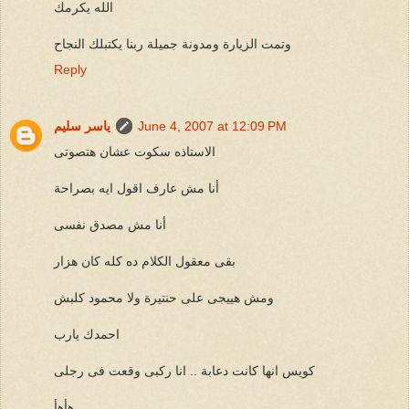
الله يكرمك
وتمت الزيارة ومدونة جميلة ربنا يكتبلك النجاح
Reply
June 4, 2007 at 12:09 PM
ياسر سليم
الاستاذه سكوت عشان هتصوتى
أنا مش عارف اقول ايه بصراحة
أنا مش مصدق نفسى
بقى معقول الكلام ده كله كان هزار
ومش هييجى على حنتيرة ولا محمود كلبش
احمدك يارب
كويس انها كانت دعابة .. انا ركبى وقعت فى رجلى
هأهأ