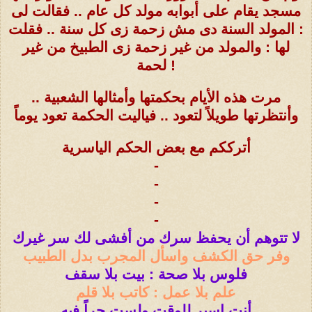
مسجد يقام على أبوابه مولد كل عام .. فقالت لى
: المولد السنة دى مش زحمة زى كل سنة .. فقلت
لها : والمولد من غير زحمة زى الطبيخ من غير
لحمة !
مرت هذه الأيام بحكمتها وأمثالها الشعبية ..
وأنتظرتها طويلاً لتعود .. فياليت الحكمة تعود يوماً
أترككم مع بعض الحكم الياسرية
-
-
-
-
لا تتوهم أن يحفظ سرك من أفشى لك سر غيرك
وفر حق الكشف واسأل المجرب بدل الطبيب
فلوس بلا صحة : بيت بلا سقف
علم بلا عمل : كاتب بلا قلم
أنت اسير للوقت ولست حراً فيه