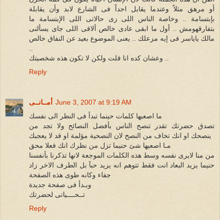
أو مرهق مثلاً وعندما يقابل احداً فى الشارع لابد وأن يقابلة
بإبتسامة .. وخاصة الناس اللى زى حالاتى اللى الإبتسامة ما
بتفارقهومش .. أول ما ابقى عادى خالص ألاقى اللى جاى يسألنى
مالك ياياسر فى إيه مزعلك .. يعنى الموضوع بعيد عن النفاق خالص
..
وعشان كده انا قلت ولكن لا تكون هذه شخصيتك ..
Reply
June 3, 2007 at 9:19 AM
أمــانــى
ما اصعبها كلمات حينما تبدأ فى النظر الى نفسك
تصدق حضرتك تقدر تنصح الناس بأفضل النصائح ولا تجد من
ينصحك او انك تخاف من النصح لان النصحية مؤلمة او قد لا يعجبك
مـا اصعبها شئ حنيما تزل من نظرك انك فعلا محق
من منا لايرى نفسه وسط هذه الكلمات الموجعة لانها تذكرنا بأنفسنا
حنيما يزيد البعاد انت فقط تتوهم انه يزيد حبآ بل الطرف الاخر زاد
جفاء وكانه طوى هذه الصفحة
وبـدأ فى صفحة جديدة
تــحــــياتى لحضرتك
Reply