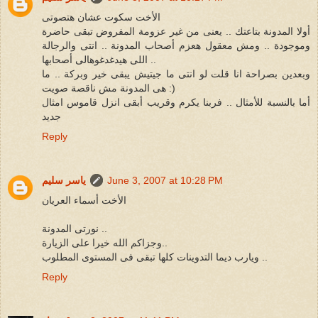
الأخت سكوت عشان هتصوتى
أولا المدونة بتاعتك .. يعنى من غير عزومة المفروض تبقى حاضرة
وموجودة .. ومش معقول هعزم أصحاب المدونة .. انتى والرجالة
اللى هيدغدغوهالى أصحابها ..
وبعدين بصراحة انا قلت لو انتى ما جيتيش يبقى خير وبركة .. ما
هى المدونة مش ناقصة صويت :)
أما بالنسبة للأمثال .. فربنا يكرم وقريب أبقى انزل قاموس امثال
جديد
Reply
June 3, 2007 at 10:28 PM
ياسر سليم
الأخت أسماء العريان
نورتى المدونة ..
وجزاكم الله خيرا على الزيارة..
ويارب ديما التدوينات كلها تبقى فى المستوى المطلوب ..
Reply