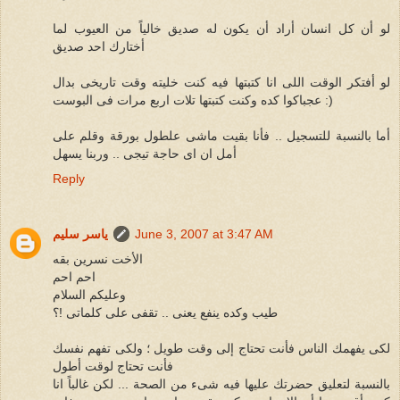
لو أن كل انسان أراد أن يكون له صديق خالياً من العيوب لما
أختارك احد صديق
لو أفتكر الوقت اللى انا كتبتها فيه كنت خليته وقت تاريخى بدال
عجباكوا كده وكنت كتبتها تلات اربع مرات فى البوست :)
أما بالنسبة للتسجيل .. فأنا بقيت ماشى علطول بورقة وقلم على
أمل ان اى حاجة تيجى .. وربنا يسهل
Reply
June 3, 2007 at 3:47 AM
ياسر سليم
الأخت نسرين بقه
احم احم
وعليكم السلام
طيب وكده ينفع يعنى .. تقفى على كلماتى !؟
لكى يفهمك الناس فأنت تحتاج إلى وقت طويل ؛ ولكى تفهم نفسك
فأنت تحتاج لوقت أطول
بالنسبة لتعليق حضرتك عليها فيه شىء من الصحة ... لكن غالباً انا