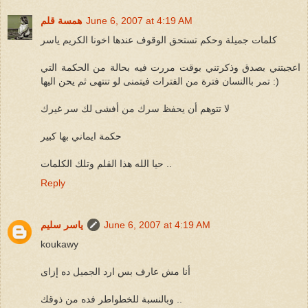
June 6, 2007 at 4:19 AM
همسة قلم
كلمات جميلة وحكم تستحق الوقوف عندها اخونا الكريم ياسر
اعجبتني بصدق وذكرتني بوقت مررت فيه بحالة من الحكمة التي
تمر باالنسان فترة من الفترات فيتمنى لو تنتهى ثم يحن اليها :)
لا تتوهم أن يحفظ سرك من أفشى لك سر غيرك
حكمة ايماني بها كبير
حيا الله هذا القلم وتلك الكلمات ..
Reply
June 6, 2007 at 4:19 AM
ياسر سليم
koukawy
أنا مش عارف بس ارد الجميل ده إزاى
وبالنسبة للخطواطر فده من ذوقك ..