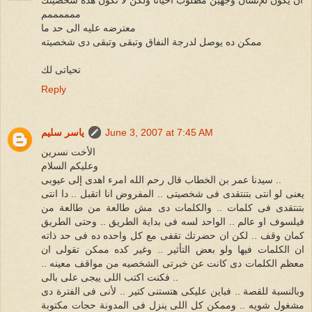
ممممممم
معترضه عليه الى حد ما
ممكن ده يوصل لدرجة النفاق وتبقى وتبقى دى شخصيته
تحياتى لك
Reply
June 3, 2007 at 7:45 AM
ياسر سليم
الأخت نسرين
وعليكم السلام
سيدنا عمر بن الخطاب قال رحم الله امرء اهدى إلى عيوبى ..
يعنى لو انتى بتنتقدى فى شخصيتى .. المفروض انا اتقبل .. دا انتى
بتنتقدى فى كلمات .. والكلمات دى مش طالعة من طالعة من
فيلسوف او عالم .. الواحد لسه فى بداية الطريق .. وحتى الطريق
كمان وقف .. لكن ان حضرتك تقفى مع كل واحده ده فى حد ذاته
ان الكلمات فيها ولو بعض التأثير .. وغير كده ممكن تقولى ان
معظم الكلمات دى كانت عن خبرتى الشخصيه من مواقف معينه ..
فكنت اكتب اللى ييجى على بالى ..
وبالنسبة للقصة .. فباين عليكى هتستنى كتير .. لأنى فى الفترة دى
مشغول شويه .. وممكن كل اللى ينزل فى المدونة حجات مكتوبة