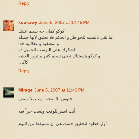
Reply
koukawy
June 5, 2007 at 12:46 PM
كوكو كمان جه يسلم عليك
اما بقي بالنسبه للخواطر و الحكم فلا تعليق لأنها جميله
و منطقيه و عقلانيه جدا
اشكرك علي البوست الجميل ده
و كوكو هيستناك تيجي تسلم كتير و تزور العشه
كاكان
Reply
Mirage
June 5, 2007 at 11:46 PM
فلوس بلا صحة : بيت بلا سقف
أنت اسير للوقت ولست حراً فيه
أول خطوة لتحقيق حلمك هى ان تستيقظ من النوم