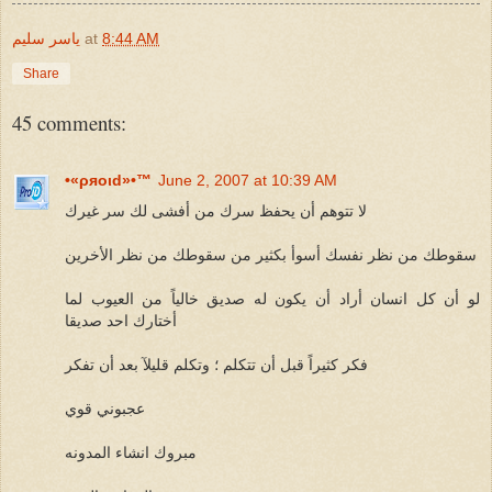
8:44 AM
at
ياسر سليم
Share
45 comments:
•«ρяoιd»•™
June 2, 2007 at 10:39 AM
لا تتوهم أن يحفظ سرك من أفشى لك سر غيرك
سقوطك من نظر نفسك أسوأ بكثير من سقوطك من نظر الأخرين
لو أن كل انسان أراد أن يكون له صديق خالياً من العيوب لما
أختارك احد صديقا
فكر كثيراً قبل أن تتكلم ؛ وتكلم قليلآ بعد أن تفكر
عجبوني قوي
مبروك انشاء المدونه