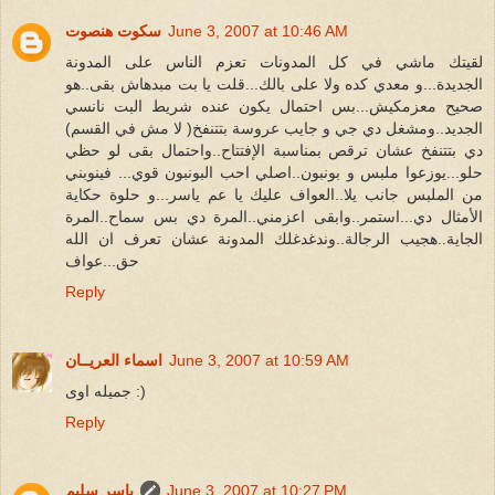
June 3, 2007 at 10:46 AM
سكوت هنصوت
لقيتك ماشي في كل المدونات تعزم الناس على المدونة
الجديدة...و معدي كده ولا على بالك...قلت يا بت مبدهاش بقى..هو
صحيح معزمكيش...بس احتمال يكون عنده شريط البت نانسي
الجديد..ومشغل دي جي و جايب عروسة بتتنفخ( لا مش في القسم)
دي بتتنفخ عشان ترقص بمناسبة الإفتتاح..واحتمال بقى لو حظي
حلو...يوزعوا ملبس و بونبون..اصلي احب البونبون قوي... فينوبني
من الملبس جانب يلا..العواف عليك يا عم ياسر...و حلوة حكاية
الأمثال دي...استمر..وابقى اعزمني..المرة دي بس سماح..المرة
الجاية..هجيب الرجالة..وندغدغلك المدونة عشان تعرف ان الله
حق...عواف
Reply
June 3, 2007 at 10:59 AM
اسماء العريــان
جميله اوى :)
Reply
June 3, 2007 at 10:27 PM
ياسر سليم