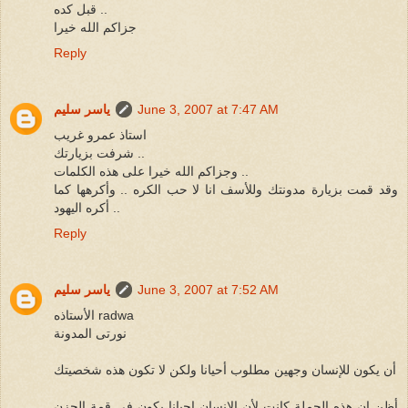
قبل كده ..
جزاكم الله خيرا
Reply
June 3, 2007 at 7:47 AM
ياسر سليم
استاذ عمرو غريب
شرفت بزيارتك ..
وجزاكم الله خيرا على هذه الكلمات ..
وقد قمت بزيارة مدونتك وللأسف انا لا حب الكره .. وأكرهها كما
أكره اليهود ..
Reply
June 3, 2007 at 7:52 AM
ياسر سليم
الأستاذه radwa
نورتى المدونة
أن يكون للإنسان وجهين مطلوب أحيانا ولكن لا تكون هذه شخصيتك
أظن ان هذه الجملة كانت لأن الإنسان احيانا يكون فى قمة الحزن