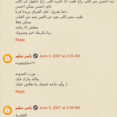
ديه احسن من اللى راح طيب انا عايزه اللى راح حتقول لى اللى
جاى احسن يمكن احسن
دعنا نفترق ؛ لعل الفراق يزيدنا قربا
طيب مش اللى بعيد عن العين بعيد عن القلب
ممكن فعلا
معلش انا رغايه
ربنا يكرمك خير ومبروك
Reply
June 3, 2007 at 3:25 AM
ياسر سليم
•«ρяoιd»•™
نورت المدونة ..
والله يبارك فيك ...
وأى حاجة عجبتك ما تغلاش عليك :)
Reply
June 3, 2007 at 3:30 AM
ياسر سليم
الفجرية