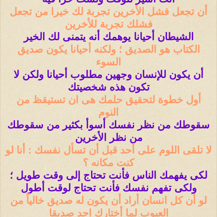
أن تجعل فشل الأخرين تجربة لك خيرا من تجعل
فشلك تجربة للأخرين
الشيطان أحيانا يوهمك أنه يتمنى لك الخير
الكتاب هو الصديق ؛ ولكنه أحيانا يكون صديق
السوء
أن يكون للإنسان وجهين مطلوب أحيانا ولكن لا
تكون هذه شخصيتك
أول خطوة لتحقيق حلمك هى ان تستيقظ من
النوم
سقوطك من نظر نفسك أسوأ بكثير من سقوطك
من نظر الأخرين
لا تلقى اللوم على أحد قبل أن تسأل نفسك : أنا لو
كنت مكانه ؟
لكى يفهمك الناس فأنت تحتاج إلى وقت طويل ؛
ولكى تفهم نفسك فأنت تحتاج لوقت أطول
لو أن كل انسان أراد أن يكون له صديق خالياً من
العيوب لما أختارك احد صديقا