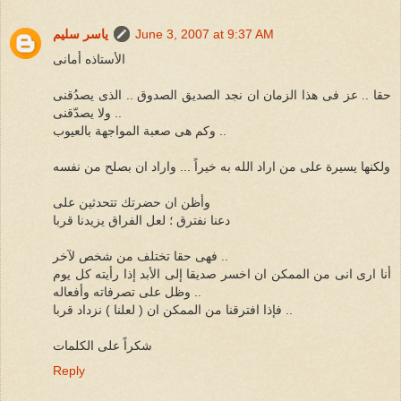
June 3, 2007 at 9:37 AM
ياسر سليم
الأستاذه أمانى
حقا .. عز فى هذا الزمان ان نجد الصديق الصدوق .. الذى يصدُقنى
ولا يصدّقنى ..
وكم هى صعبة المواجهة بالعيوب ..
ولكنها يسيرة على من اراد الله به خيراً ... واراد ان بصلح من نفسه
وأظن ان حضرتك تتحدثين على
دعنا نفترق ؛ لعل الفراق يزيدنا قربا
فهى حقا تختلف من شخص لآخر ..
أنا ارى انى من الممكن ان اخسر صديقا إلى الأبد إذا رأيته كل يوم
وظل على تصرفاته وأفعاله ..
فإذا افترقنا من الممكن ان ( لعلنا ) نزداد قربا ..
شكراً على الكلمات
Reply