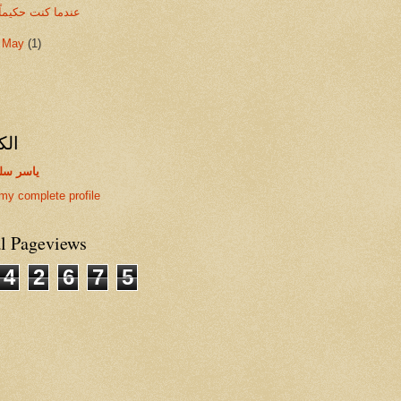
عندما كنت حكيماً
►
May
(1)
الك
ياسر سل
my complete profile
al Pageviews
4
2
6
7
5