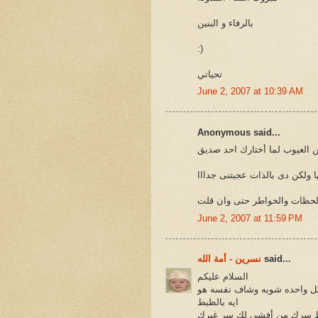
بالرفاء و البنين
:)
تحياتي
June 2, 2007 at 10:39 AM
Anonymous said...
ن العيوب لما أختارك احد صديق
ا ولكن دى بالذات عجبتنى جدااا
June 2, 2007 at 11:59 PM
said...
نسرين - أمة الله
السلام عليكم
كل واحده شويه وشاف نفسه هو
ايه بالظبط
فظ سرك من أفشى لك سر غيرك