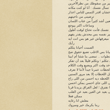
ر من سقوطك من نظرالأخرين
 تسأل نفسك : أنا لو كنت مكانه
عشان اقدر التمس للناس اعذار
ترضينى من ناحيتهم
عين أشد كثيراً من عتاب اللسان
وساعات اكتر بيوجع
 نفسك فأنت تحتاج لوقت أطول
ير نفسه بس محدش يقدر يفهم
 ميعرفهاش غير هو بس انت ايه
رأيك
الصمت أحيانا يتكلم
حيانا بس الاغلب تضيع حقوق صح
خطوات .. تمضى بنا شئنا أم ابينا
 تتكلم ؛ وتكلم قليلآ بعد أن تفكر
د وقت اكتر ويضيع وقت الكلام
حظات عمرنا جيداً لأننا لا نعرف
ل اللحظات إلا بعد مرور السنين
اللحظه ديه احسن من اللى راح
 لى اللى جاى احسن يمكن احسن
 نفترق ؛ لعل الفراق يزيدنا قربا
بعيد عن العين بعيد عن القلب
ممكن فعلا
معلش انا رغايه
ربنا يكرمك خير ومبروك