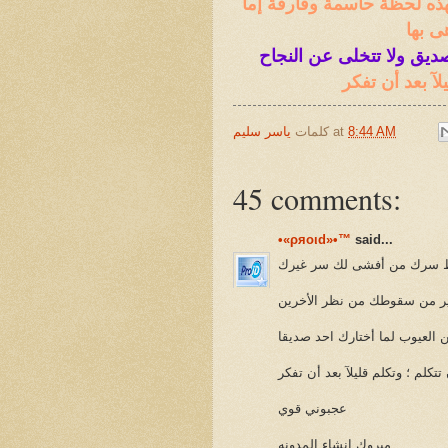
هذه لحظة حاسمة وفارقة إما
هى بها
ديق ولا تتخلى عن النجاح
لآ بعد أن تفكر
8:44 AM
at
كلمات
ياسر سليم
45 comments:
•«ρяoιd»•™
said...
فظ سرك من أفشى لك سر غيرك
ر من سقوطك من نظر الأخرين
ن العيوب لما أختارك احد صديقا
 تتكلم ؛ وتكلم قليلآ بعد أن تفكر
عجبوني قوي
مبروك انشاء المدونه