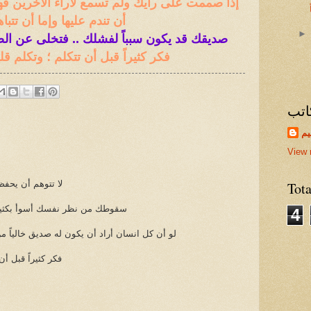
إذا صممت على رأيك ولم تسمع لآراء الأخرين ف
أن تندم عليها وإما أن تتبا
صديقك قد يكون سبباً لفشلك .. فتخلى عن الص
فكر كثيراً قبل أن تتكلم ؛ وتكلم قلي
اتب
يم
View 
لا تتوهم أن يح
Tot
سقوطك من نظر نفسك أسوأ بكثي
4
لو أن كل انسان أراد أن يكون له صديق خالياً م
فكر كثيراً قبل أن