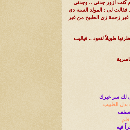
ام كنت أزور جدتى .. وجدتى
 فقالت لى : المولد السنة دى
غير زحمة زى الطبيخ من غير
رتها طويلاً لتعود .. فياليت
اسرية
 لك سر غيرك
بدل الطبيب
 سقف
قلم
ً فيه