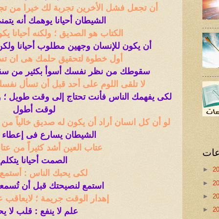
أن تجعل فشل الأخرين تجربة لك خيرا من تج
الشيطان أحيانا يوهمك أنه يتمن
الكتاب هو الصديق ؛ ولكنه أحيانا ي
أن يكون للإنسان وجهين مطلوب أحيانا ولك
أول خطوة لتحقيق حلمك هى ان تس
سقوطك من نظر نفسك أسوأ بكثير من سق
لا تلقى اللوم على أحد قبل أن تسأل نفسك 
لكى يفهمك الناس فأنت تحتاج إلى وقت طويل ؛ 
لوقت أطول
لو أن كل انسان أراد أن يكون له صديق خالياً من 
الشيطان يسارع فى إعطاء ا
عتاب العين أشد كثيراً من عت
عات
الصمت أحيانا يتكلم
►
2
لكى يحبك الناس : أستمع 
►
2
استمع لنصيحتك قبل أن تُسمعه
►
2
إهدار الوقت جريمة ؛ لايعاقب عل
►
2
علم لا ينفع : قلب لا ي