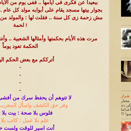
ببعيداً عن فكرى فى أيامها .. ففى يوم من الأي
بجوار بيتها مسجد يقام على أبوابه مولد كل عام ..
مش زحمة زى كل سنة .. فقلت لها : والمولد من 
لحمة !
مرت هذه الأيام بحكمتها وأمثالها الشعبية .. وأنتظ
الحكمة تعود يوماً
أترككم مع بعض الحكم الي
-
-
-
-
هـزار
لا تتوهم أن يحفظ سرك من أفشى
محتار
وفر حق الكشف واسأل المجرب 
كن ده
عدائنا
فلوس بلا صحة : بيت بلا
علم بلا عمل : كاتب بلا 
أنت اسير للوقت ولست حرا