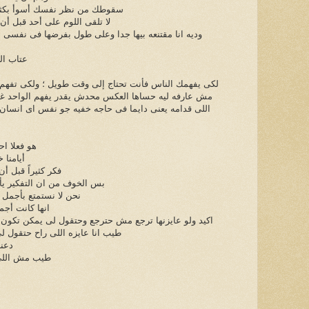
سقوطك من نظر نفسك أسوأ بكثي
لا تلقى اللوم على أحد قبل أن
وديه انا مقتنعه بيها جدا وعلى طول بفرضها فى نفسى 
عتاب ال
لكى يفهمك الناس فأنت تحتاج إلى وقت طويل ؛ ولكى تفهم
مش عارفه ليه حساها العكس محدش يقدر يفهم الواحد غ
اللى قدامه يعنى دايما فى حاجه خفيه جو نفس اى انسان
هو فعلا ا
أيامنا 
فكر كثيراً قبل أن
بس الخوف من ان التفكير يأخ
نحن لا نستمتع بأجمل ل
انها كانت أجم
اكيد ولو عايزنها ترجع مش حترجع وحتقول لى يمكن تكون 
طيب انا عايزه اللى راح حتقول
دعنا
طيب مش اللى 