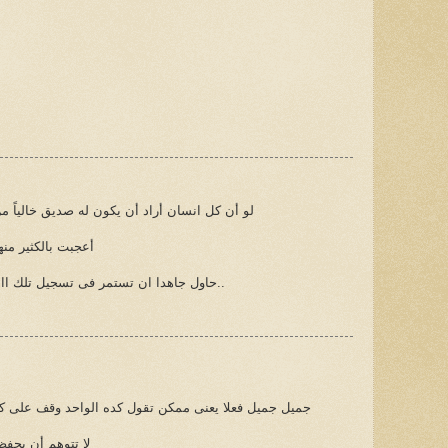
لو أن كل انسان أراد أن يكون له صديق خالياً م
أعجبت بالكثير منه
حاول جاهدا ان تستمر فى تسجيل تلك االحظات والخواطر حتى وان قلت..
جميل جميل فعلا يعنى ممكن تقول كده الواحد وقف على 
لا تتوهم أن يح