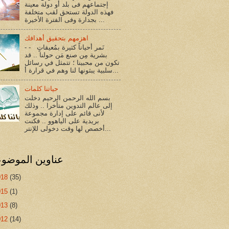
إجتماعهم فى بلد أو دولة معينة
فهذه الدولة تستحق لقب متخلفة
بجدارة وفى الفترة الأخيرة ...
اهزمهم بتحقيق أهدافك
- - نَمر أحياناً كثيرة بمُعيقاتٍ
بشرية مِن صنع مَن حولنا .. قد
تكون من محبينا ؛ تتمثل في رسائل
سلبية يبثونها لنا وهم في قرارة أ...
حياتنا كلمات
بسم الله الرحمن الرحيم دخلت
إلى عالم التدوين متأخرا .. وذلك
لأنى قائم على إدارة مجموعة
بريدية على الياهوو .. فكنت
أخصص لها وقت دخولى للإنتر...
عناوين الموضو
018
(35)
015
(1)
013
(8)
012
(14)