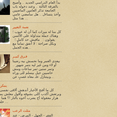
بدأ العام الدراسي الجديد .. وأصبح
بالفرقة الثالثة .. وعند دخوله باب
الجامعة تذكر العامين الماضيين
وأخذ يتساءل .. هل سأمضي عامي
هذا مثل ...
نعمة التغيير
كل منا له ميزات كما أن له عيوب ؛
وهناك جملة متداولة على الألسن
يقولون : مافيش حد كامل ؛
وبكل صراحة : لا أتفق تماماً مع
هذه الجمل...
فـرق كبيـر
بيعدى العمر وما نحسش بيه رضينا
أو لاء ومن غير ليه بتمر شهور ..
وتمر سنين تمر ساعات ومش
حاسيين جيل بيسلم للى وراه
وبيتنازل علـ معاه غصبٍ عن...
يمكن 
كل ما أفتح الأخبار أندهش ألاقى نفسى 
وبرتعش أكدب اللى بشوفه وأقول معلش يم
هزار معقولة أخ يضرب أخوه بالنار !؟ هما أ
خلصوا !؟ ...
مثلث الرعب
الفقر - الجهل - المرض - عند