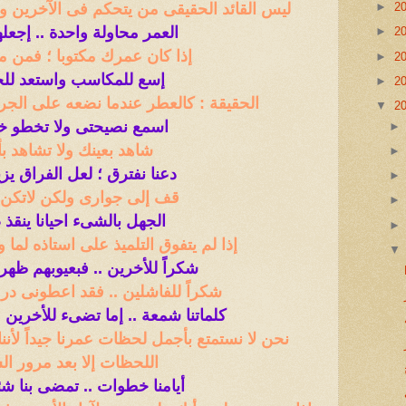
ليس القائد الحقيقى من يتحكم فى الآخرين 
►
2
العمر محاولة واحدة .. إجعله
►
2
إذا كان عمرك مكتوبا ؛ فمن م
►
2
إسع للمكاسب واستعد لل
►
2
الحقيقة : كالعطر عندما نضعه على الجرح
▼
2
اسمع نصيحتى ولا تخطو 
شاهد بعينك ولا تشاهد ب
دعنا نفترق ؛ لعل الفراق يزيد
قف إلى جوارى ولكن لاتكن 
الجهل بالشىء احيانا ينقذ 
إذا لم يتفوق التلميذ على استاذه لما 
شكراً للأخرين .. فبعيوبهم ظه
شكراً للفاشلين .. فقد اعطونى درو
كلماتنا شمعة .. إما تضىء للأخرين 
نحن لا نستمتع بأجمل لحظات عمرنا جيداً لأننا
اللحظات إلا بعد مرور ال
أيامنا خطوات .. تمضى بنا شئنا