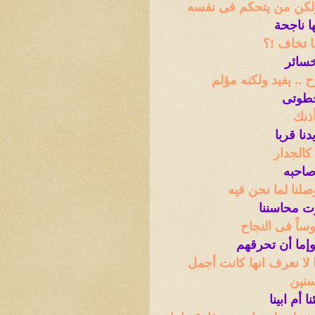
ولكن من يتحكم فى نفسه
ا ناجحة
ا تخاف !؟
خسائر
 .. يفيد ولكنه مؤلم
خطوتى
أذنك
نا قربا
كالجدار
صاحبه
وصلنا لما نحن فيه
رت محاسننا
ساً فى النجاح
وإما أن تحرقهم
 لا نعرف انها كانت أجمل
سنين
 أم ابينا