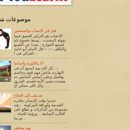
موضوعات شا
قيل في الانصات والمنصتين
الانصات هو التركيز العميق فيما
يقوله المتحدث ، وسط خضوع تام
لجميع الجوارح ، بعيدا عن التصنع
والتكلف ---- -- قال الامام أبو حامد
الغزالي فى ا...
أنا والكورة وأسبانيا
ـ ـ كل كام يوم أسمع أن فى
النهارده ماتش مهم قوى وحاسم
وفاصل وعلى أساس الماتش ده
هيتحدد مصير الأمة قصدى الفريق
.. وكل اللى ممكن أع...
صديقى إلى النجاح
عندما يقلب الإنسان دفاتره
القديمة وأوراقة المركونة .. يجد
مجموعة من الذكريات و يطلع على
أفكاره السابقة .. ورؤيته للحياه ..
وربما ...
يوم مختلف