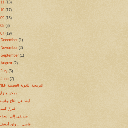
011
(13)
010
(17)
009
(13)
008
(8)
007
(19)
►
December
(1)
►
November
(2)
►
September
(1)
►
August
(2)
►
July
(5)
▼
June
(7)
NLP البرمجة اللغوية العصبية
يمكن هـزار
ابعد عن التاج وغنيله
فـرق كبيـر
صديقى إلى النجاح
فاشل ... ولن أتوقف