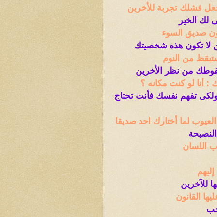
عل فشلك تجربة للأخرين
ى لك الخير
كون صديق السوء
ن لا تكون هذه شخصيتك
تيقظ من النوم
وطك من نظر الأخرين
: أنا لو كنت مكانه ؟
ولكى تفهم نفسك فأنت تحتاج
العيوب لما أختارك احد صديقا
لنصيحة
اب اللسان
إليهم
ا للآخرين
يها القانون
حب