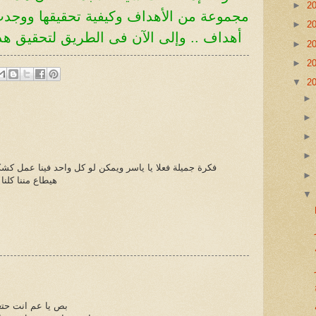
►
2
مجموعة من الأهداف وكيفية تحقيقها
ووجدت 
►
2
أهداف .. وإلى الآن فى الطريق لتحقيق 
►
2
►
2
▼
2
فكرة جميلة فعلا يا ياسر ويمكن لو كل واحد فينا عمل كشك
هيطاع مننا كلن
بص يا عم انت حت