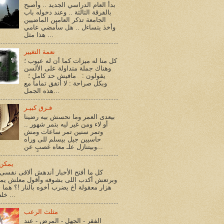
بدأ العام الدراسي الجديد .. وأصبح
بالفرقة الثالثة .. وعند دخوله باب
الجامعة تذكر العامين الماضيين
وأخذ يتساءل .. هل سأمضي عامي
هذا مثل ...
نعمة التغيير
كل منا له ميزات كما أن له عيوب ؛
وهناك جملة متداولة على الألسن
يقولون : مافيش حد كامل ؛
وبكل صراحة : لا أتفق تماماً مع
هذه الجمل...
فـرق كبيـر
بيعدى العمر وما نحسش بيه رضينا
أو لاء ومن غير ليه بتمر شهور ..
وتمر سنين تمر ساعات ومش
حاسيين جيل بيسلم للى وراه
وبيتنازل علـ معاه غصبٍ عن...
يمكن 
كل ما أفتح الأخبار أندهش ألاقى نفسى 
وبرتعش أكدب اللى بشوفه وأقول معلش يم
هزار معقولة أخ يضرب أخوه بالنار !؟ هما أ
خلصوا !؟ ...
مثلث الرعب
الفقر - الجهل - المرض - عند