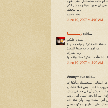
 لو حاجه محصلتش يعنى نقول
سى ان تحبوا شيئا وهو شر لكم
ربنا يوفقك
بجد جميل
June 10, 2007 at 4:09 AM
said...
رينـــــــــــا
السلام عليكم
ماشاء الله فكرة جميله جداجدا
هو اهم حاجة طبعا التنفيذ
ربنا يقدرك
ها :D:D:D:D
June 10, 2007 at 4:20 AM
Anonymous said...
 عن أمتنانى بشخصيتك وبأفكارك
الجروب بتاعك .. بس فعلا علشان
 ما أعتقدش أن فى حد فى سنك
ن الله أنا بجد أتمنى أنى أرتب
أنى أستفاد بيه . وأن شاء الله
نا معاك على الطريق يمكن نوصل