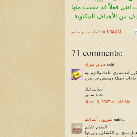
اننى فعلاً قد حققت منها
هدف من
الأهداف المكتوبة
1:04 AM
at
كلمات
ياسر سليم
71 comments:
said...
غمض عينيك
ول لنفسة زي بتاعك والتزم بيه
ا حاجات جميلة وهنعيش في نجاح
تحياتي ليك
محمد سمير
June 10, 2007 at 1:46 AM
said...
نسرين - أمة الله
السلام عليكم
عمل نسخ من الكشكول وتوزعها