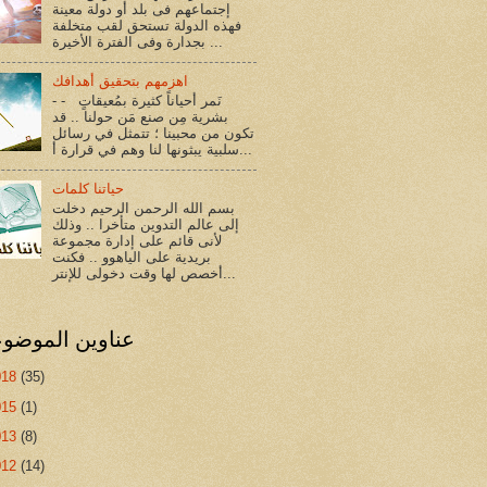
إجتماعهم فى بلد أو دولة معينة
فهذه الدولة تستحق لقب متخلفة
بجدارة وفى الفترة الأخيرة ...
اهزمهم بتحقيق أهدافك
- - نَمر أحياناً كثيرة بمُعيقاتٍ
بشرية مِن صنع مَن حولنا .. قد
تكون من محبينا ؛ تتمثل في رسائل
سلبية يبثونها لنا وهم في قرارة أ...
حياتنا كلمات
بسم الله الرحمن الرحيم دخلت
إلى عالم التدوين متأخرا .. وذلك
لأنى قائم على إدارة مجموعة
بريدية على الياهوو .. فكنت
أخصص لها وقت دخولى للإنتر...
عناوين الموضو
018
(35)
015
(1)
013
(8)
012
(14)