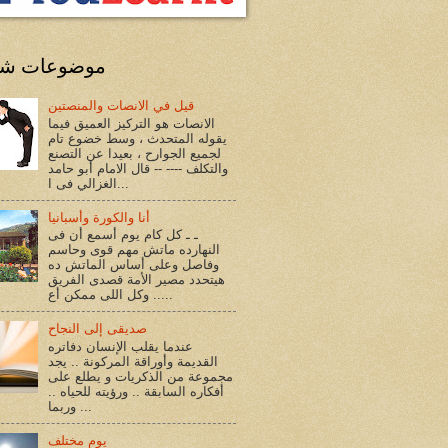
موضوعات شا
قيل في الانصات والمنصتين
الانصات هو التركيز العميق فيما
يقوله المتحدث ، وسط خضوع تام
لجميع الجوارح ، بعيدا عن التصنع
والتكلف ---- -- قال الامام أبو حامد
الغزالي فى ا...
أنا والكورة وأسبانيا
ـ ـ كل كام يوم أسمع أن فى
النهارده ماتش مهم قوى وحاسم
وفاصل وعلى أساس الماتش ده
هيتحدد مصير الأمة قصدى الفريق
.. وكل اللى ممكن أع...
صديقى إلى النجاح
عندما يقلب الإنسان دفاتره
القديمة وأوراقة المركونة .. يجد
مجموعة من الذكريات و يطلع على
أفكاره السابقة .. ورؤيته للحياه ..
وربما ...
يوم مختلف