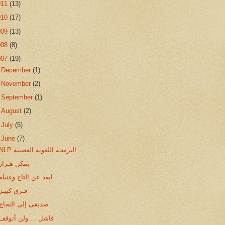
011
(13)
010
(17)
009
(13)
008
(8)
007
(19)
►
December
(1)
►
November
(2)
►
September
(1)
►
August
(2)
►
July
(5)
▼
June
(7)
NLP البرمجة اللغوية العصبية
يمكن هـزار
ابعد عن التاج وغنيله
فـرق كبيـر
صديقى إلى النجاح
فاشل ... ولن أتوقف