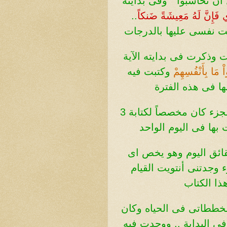
أن تحاسبوا " وفى بدايته
فَإِنَّ لَهُ مَعِيشَةً ضَنكاً
..
 نفسى عليها بالدرجات
 وذكرت فى بدايته الآية
واْ مَا بِأَنْفُسِهِمْ
وكتبت فيه
ها فى هذه الفترة
وقد سميته بر الوقت وهذا الجزء كان مخصصاً لكتابة 3
بها فى اليوم الواحد
ائق اليوم وهو يخص اى
 وجدتنى أنتويت القيام
ذا الكتاب
ططاتى فى الحياه وكان
 فى البداية .. ووجدت فيه