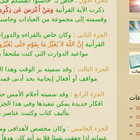
الجزء الأول
:
خاص بـ "حاسبوا أنفسكم قبل 
ذكرت الآية القرأنية
وَمَنْ أَعْرَضَ عَن ذِكْرِي 
وقسمته إلى مجموعة من العبادات وحاسبت
الجزء الثانى
:
وكان خاص بالقراءه والدورات
القرأنية
إِنَّ اللّهَ لاَ يُغَيِّرُ مَا بِقَوْمٍ حَتَّى يُغَيِّرُ
مواعيد الدوارت التى كنت ملتحقاً ب
الجزء الثالث
:
مواقف أو أفعال إيجابية بحد أدنى قمت 
الجزء الرابع
:
وقد سميته أحلام الأمس حق
عات
افكار جديدة يمكن تنفيذها
وفى هذا الجزء
►
2
بتأليف كتاب وكتبت عناصر ه
►
2
►
2
الجزء الخامس
:
وكان مخصص لأهدافى ومخ
►
2
عنوانه إذا حققت شيئا فلا بد
أنه كان هدفاً