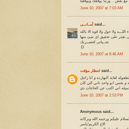
مع بعض .. وربنا يوفقك ويوفقنا
June 10, 2007 at 7:03 AM
said...
أمــانــى
 اللـــه ولا حول ولا قوة الا بالله
ى نقدر على تحقيق اى شئ منها
تحــياتى لحضــرتك
:D
June 10, 2007 at 8:46 AM
said...
انتظار مؤقت
وله لغاية النهارده و انا راجل
 و بحس انو واحد تاني الي كان
ميله اني اكتب عن الحاجات دي
June 10, 2007 at 2:53 PM
Anonymous said...
سلام عليكم ورحمه الله وبركاته
الاخ الكريم/ياسر