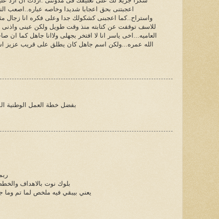
شكرا جزيلا لك على تعليقك فى مدونتى .اردت ان ارد علي
اعجبتنى بحق اعجابا شديدا وخاصه عباره..اصعب النج
واستراح..كما اعجبنى كشكولك جدا وعلى فكره انا زجال مث
للاسف توقفت عن كتابته منذ وقت طويل ولكن عينى واذنى ما
العاميه...اخى ياسر انا لا افتخر بجهلى ولاانا جاهل كما ا
الله عمره...ولكن اسم جاهل كان يطلق على قريب عزيز ا
بفضل خطة العمل الوطنية المت
ربم
بلوك نوت بالاهداف والخطط
يعني بيبقي فيه ملخص لما تم وما 