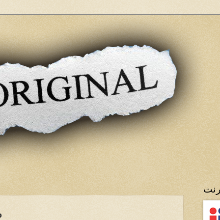
رنت
ص