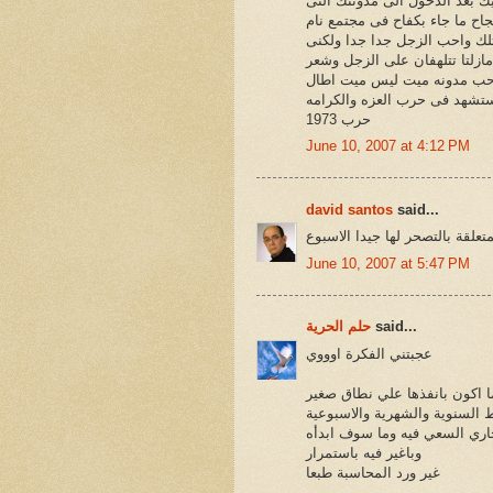
ك بعد الدخول الى مدونتك التى
اح ما جاء بكفاح فى مجتمع نام
لك واحب الزجل جدا جدا ولكنى
زلتا تتلهفان على الزجل وشعر
ن صاحب مدونه ميت ليس ميت اطال
ستشهد فى حرب العزه والكرامه
حرب 1973
June 10, 2007 at 4:12 PM
david santos
said...
علقة بالتصحر لها جيدا الاسبوع
June 10, 2007 at 5:47 PM
said...
حلم الحرية
عجبتني الفكرة اوووي
ا اكون بانفذها علي نطاق صغير
 السنوية والشهرية والاسبوعية
جاري السعي فيه وما سوف ابدأه
وباغير فيه باستمرار
غير ورد المحاسبة طبعا