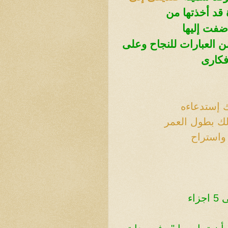
قد أخذتها من
أضفت إليها
 العبارات للنجاح وعلى
أفكارى
ك إستدعاءه
 لك بطول العمر
واستراح
اء