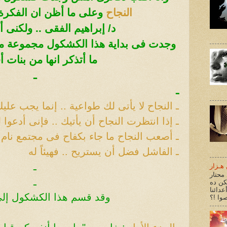
النجاح
وعلى ما أظن ان الفكرة 
د/ إبراهيم الفقى .. ولكنى 
وجدت فى بداية هذا الكشكول مجموعة من
ما أتذكر انها من بنات 
ـ
ـ
ـ
النجاح لا يأتى لك طواعية .. إنما يجب علي
ـ
إذا انتظرت النجاح أن يأتيك .. فإنى أدعوا
ـ
أصعب النجاح ما جاء بكفاح فى مجتمع نام 
ـ
الفاشل فضل أن يستريح .. فهيئاً له
ـ
هـزار
محتار
ـ
كن ده
عدائنا
وقد قسم هذا الكشكول إلى 5 اجز