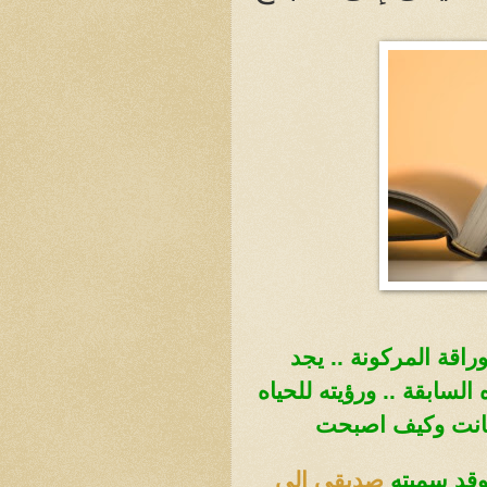
راقة المركونة .. يجد
السابقة .. ورؤيته للحياه
انت وكيف اصبحت
قد سميته
صديقى إلى