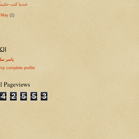
عندما كنت حكيماً
►
May
(1)
الك
ياسر سل
my complete profile
al Pageviews
4
2
5
5
3