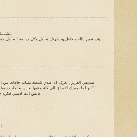
مشــــاء
هنستعين بالله ونحاول وحضرتك تحاول وكل من يقرأ يحاول حت
صديقي العزيز ..تعرف انا عندي شنطه مليانه حاجات من الطف
كبير لما بمسك الاوراق الي كاتب فيها بحس بحاجات جميله
عايش انت اديتني فكره ج
ال