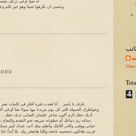
اه صح اوعى تزعل نفسك
وعسى ان تكرهوا شيئا وهو خير لكم وع
اتب
يم
View 
انا هأخد الفكرة منك واعمل
Tot
4
عارف يا ياسر .. أنا قعدت فترة أفكر فى كلمات تعبر
وخواطرك الجميلة اللى كل يوم بتزيدنا بيها سواء هنا أو فى 
أديك حقك لازم أكون شاعر علشان كلماتى تديك حقك ..
دماغه زى دماغك أو خطواته سريعه نحو التقدم والنجاح بإذ
حياتى ووقتى وأقدر أقابلك وأتعلم منك أنت عندك كتير ممكن 
قريب هاتكون شخصيه ناجحه وكلنا هانفخر بيك. يلا أبدأ دل