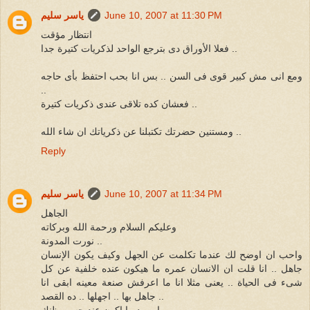
June 10, 2007 at 11:30 PM
ياسر سليم
انتظار مؤقت
فعلا الأوراق دى بترجع الواحد لذكريات كتيرة جدا ..
ومع انى مش كبير قوى فى السن .. بس انا بحب احتفظ بأى حاجه
..
فعشان كده تلاقى عندى ذكريات كتيرة ..
ومستنين حضرتك تكتبلنا عن ذكرياتك ان شاء الله ..
Reply
June 10, 2007 at 11:34 PM
ياسر سليم
الجاهل
وعليكم السلام ورحمة الله وبركاته
نورت المدونة ..
واحب ان اوضح لك عندما تكلمت عن الجهل وكيف يكون الإنسان
جاهل .. انا قلت ان الانسان عمره ما هيكون عنده خلفية عن كل
شىء فى الحياة .. يعنى مثلا انا ما اعرفش صنعة معينه ابقى انا
جاهل بها .. اجهلها .. ده القصد ..
يارب ديما اكون عند حسن ظنك ..