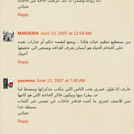
انه روعه.وشكرا ك انك عرضت حاجه من حاجاته
تحياتي
Reply
MAKSOFA
June 13, 2007 at 12:59 AM
من يستطيع تنظيم حياته هكذا ، ويضع لنفسه حكم أو عبارات تعينه
علي أقتحام الحياه هو أنسان يعرف أهدافه ويسعي الي تحقيقها
أحييك
Reply
yasmina
June 13, 2007 at 7:00 AM
عارف انا طول عمري بحب الناس اللي بتكتب مذكراتها وبنبسط لما
حد بيقرا منها وبيكون فاكر الحاجة اللي هو كاتبها
بس للاسف عمري ما كتبت فدفتر حاجات عن نفسي غير كلمات
بسيطة جدا
تحياتي
Reply