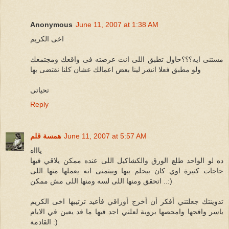
Anonymous
June 11, 2007 at 1:38 AM
اخى الكريم
مستنى ايه؟؟؟حاول تطبق اللى انت عرضته فى واقعك ومجتمعك
ولو مطبق فعلا انشر لينا بعض اعمالك عشان كلنا نقتضى بها
تحياتى
Reply
June 11, 2007 at 5:57 AM
همسة قلم
ياااه
ده لو الواحد طلع الورق والكشاكيل اللى عنده ممكن يلاقي فيها
حاجات كتيرة اوي كان بيحلم بيها وبيتمنى انه يعملها منها اللى
اتحقق ومنها اللى لسه ومنها اللى مش ممكن ..:)
تدوينتك جعلتني أفكر أن أخرج أوراقي فأعيد ترتيبها اخى الكريم
ياسر وافحها وامحصها بروية لعلني اجد فيها ما قد يعين في الايام
القادمة :)