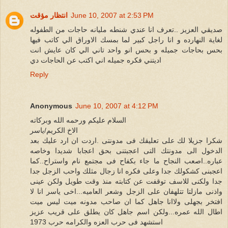
June 10, 2007 at 2:53 PM
انتظار مؤقت
صديقي العزيز ..تعرف انا عندي شنطه مليانه حاجات من الطفوله
لغاية النهارده و انا راجل كبير لما بمسك الاوراق الي كاتب فيها
بحس بحاجات جميله و بحس انو واحد تاني الي كان عايش انت
اديتني فكره جميله اني اكتب عن الحاجات دي
Reply
Anonymous
June 10, 2007 at 4:12 PM
السلام عليكم ورحمه الله وبركاته
الاخ الكريم/ياسر
شكرا جزيلا لك على تعليقك فى مدونتى .اردت ان ارد عليك بعد
الدخول الى مدونتك التى اعجبتنى بحق اعجابا شديدا وخاصه
عباره..اصعب النجاح ما جاء بكفاح فى مجتمع نام واستراح..كما
اعجبنى كشكولك جدا وعلى فكره انا زجال مثلك واحب الزجل جدا
جدا ولكنى للاسف توقفت عن كتابته منذ وقت طويل ولكن عينى
واذنى مازلتا تتلهفان على الزجل وشعر العاميه...اخى ياسر انا لا
افتخر بجهلى ولاانا جاهل كما ان صاحب مدونه ميت ليس ميت
اطال الله عمره...ولكن اسم جاهل كان يطلق على قريب عزيز
استشهد فى حرب العزه والكرامه حرب 1973