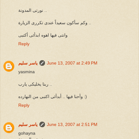
نورتى المدونة ..
وكم سأكون سعيداً عندى تكررى الزيارة ..
وانتى فيها اهوه ابدأئى أكتبى
Reply
June 13, 2007 at 2:49 PM
ياسر سليم
yasmina
ربنا يخليكى يارب ..
وأحنا فيها .. أبدأئى اكتبى من النهارده :)
Reply
June 13, 2007 at 2:51 PM
ياسر سليم
gohayna