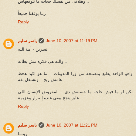
وهتلاقى من نفسك حجات ما تتوقعهاش ..
ربنا يوفقنا جميعاً
Reply
June 10, 2007 at 11:19 PM
ياسر سليم
نسرين - أمة الله
والله هى فكرة مش بطالة ..
واهو الواحد يطلع بمصلحة من ورا المدونات .. ما هو اكيد هحط
هامش ربح .. ونشتغل بقه ..
لكن لو ما فيش حاجه ما حصلتش دى .. المفروض الإنسان اللى
عايز ينجح يبقى عنده إصرار وعزيمة
Reply
June 10, 2007 at 11:21 PM
ياسر سليم
رينـــا