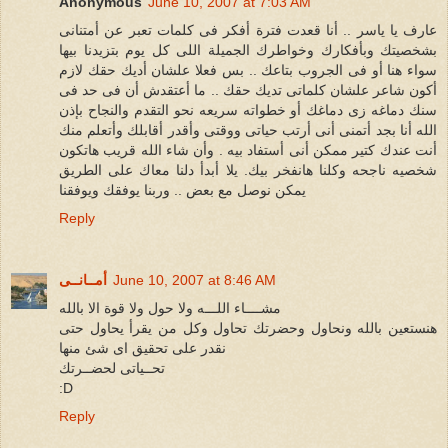
Anonymous
June 10, 2007 at 7:03 AM
عارف يا ياسر .. أنا قعدت فترة أفكر فى كلمات تعبر عن أمتنانى
بشخصيتك وبأفكارك وخواطرك الجميلة اللى كل يوم بتزيدنا بيها
سواء هنا أو فى الجروب بتاعك .. بس فعلا علشان أديك حقك لازم
أكون شاعر علشان كلماتى تديك حقك .. ما أعتقدش أن فى حد فى
سنك دماغه زى دماغك أو خطواته سريعه نحو التقدم والنجاح بإذن
الله أنا بجد أتمنى أنى أرتب حياتى ووقتى وأقدر أقابلك وأتعلم منك
أنت عندك كتير ممكن أنى أستفاد بيه . وأن شاء الله قريب هاتكون
شخصيه ناجحه وكلنا هانفخر بيك. يلا أبدأ دلنا معاك على الطريق
يمكن نوصل مع بعض .. وربنا يوفقك ويوفقنا
Reply
June 10, 2007 at 8:46 AM
أمــانــى
مشــــاء اللـــه ولا حول ولا قوة الا بالله
هنستعين بالله ونحاول وحضرتك تحاول وكل من يقرأ يحاول حتى
نقدر على تحقيق اى شئ منها
تحــياتى لحضــرتك
:D
Reply