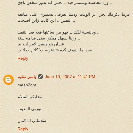
ورد محاسبة ويستمر فيه .. بحس انه بذور شخص ناجح ..
فربنا بكرمك بجزء بر الوقت وديما تعرفى تسمترى على متابعه
النفس .. اين كانت واين اصبحت ..
وبالنسبة للكتاب فهو من ساعتها فعلا قيد التنفيذ ..
وربنا يسهل ممكن يبقى قدامه سنة ..
عشان هو هيبقى كبير لحد ما ..
بس اما اشوف كده هتشتريه ولا كلام وخلاص
Reply
June 10, 2007 at 11:41 PM
ياسر سليم
mesh2dra
وعليكم السلام
نورتى المدونة ..
سلاماتى انا كمان
Reply