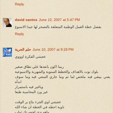
Reply
david santos
June 10, 2007 at 5:47 PM
بفضل خطة العمل الوطنية المتعلقة بالتصحر لها جيدا الاسبوع
Reply
June 10, 2007 at 9:28 PM
حلم الحرية
عجبتني الفكرة اوووي
ربما اكون بانفذها علي نطاق صغير
بلوك نوت بالاهداف والخطط السنوية والشهرية والاسبوعية
يعني بيبقي فيه ملخص لما تم وما جاري السعي فيه وما سوف
ابدأه
وباغير فيه باستمرار
غير ورد المحاسبة طبعا
عجبتني اوي الجزء بتاع بر الوقت
ناوية احطه في الخطة ان شاء الله
واهو ندي لحضرتك ثواب