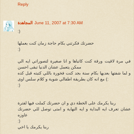
Reply
June 11, 2007 at 7:30 AM
المجاهدة
:)
حضرتك فكرتني بكام حاجة زمان كنت بعملها
:)
في مرة لاقيت ورقة كنت كاتباها و انا صغيرة لتصوراتي ايه الي
ممكن يتعمل عشان الدنيا تبقى احسن
و لما شفتها بعديها بكام سنة بجد كنت فخورة باللي كتبته قبل كده
:) مع انه كان بطريقة اطفالي شوية و كلام سلس اوى
:)
ربنا يكرمك على الخطة دي و ان حضرتك كملت فيها لفترة
عشان تعرف ايه البداية و ايه النهاية و امتى توصل للي حضرتك
عاوزه
:)
ربنا يكرمك يا اخي