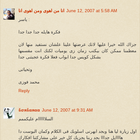
June 12, 2007 at 5:58 AM
انا من اهوى ومن اهوى انا
ياسر :
فكرة هايله جدا جدا جدا
جزاك الله خيرا عليها لانك عرضتها علينا علشان نستفيد منها لان
معظمنا ممكن كان بيكتب زمان زى يوميات لكنك انت مقسمها
بشكل كويس جدا ابواب فعلا فكرة عجبتنى جدا
وتحياتى
محمد فوزى
Reply
šσяšαяαα
June 12, 2007 at 9:31 AM
السلاااااام عليكممم
اول زيارة ليا هنا وبجد ابهرنى اسلوبك فى الكلام وكمان البوست دا
هاااايل جدااا بجد ربنا يجزيك كل خير على مشاركتنا افكارك