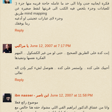
:) فكرة ايجابيه جدن وانا الى حد ما عامله حاجة قريبه منها جزء
للعبادات وجزء بلخص فيه الكتب الى قريتها لنقط صغيرة عن
طريق mind mapping
وجزء لاى عبارات عجبتنى او أدعيه
ربنا يوفقك
Reply
June 12, 2007 at 7:17 PM
يا مراكبي
إنت كدة على الطريق الصحيح .. حتى لو من غير الكشكول .. المهم
الفكرة نفسها وتنفيذها
أحييك على كده .. وإستمر على كده .. هتوصل لشء كبير بإذن اله
تعالى
Reply
June 12, 2007 at 11:58 PM
ibn nasser - ابن ناصر
موضوع رائع فعلا
وانا من عشاق الدكتور ابراهيم القي اللي مشواد حقه هنا خالص مع