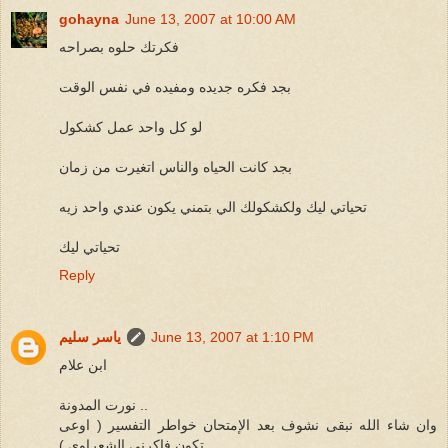
gohayna
June 13, 2007 at 10:00 AM
فكرتك حلوه بصراحه
بجد فكره جديده ومفيده في نفس الوقت
لو كل واحد عمل كشكول
بجد كانت الحياه والناس اتغيرت من زمان
تحياتي ليك ولكشكولك الي بتمني يكون عندي واحد زيه
تحياتي ليك
Reply
June 13, 2007 at 1:10 PM
ياسر سليم
ابن علام
نورت المدونة ..
وان شاء الله نبقى نشوف بعد الإمتحان خواطر التفسير ( اوعى
تكون فاكرنى الشعراوى )