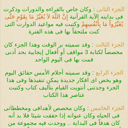
الجزء الثانى
:
وكان خاص بالقراءه والدورات وذكرت
فى بدايته الآية القرأنية
إِنَّ اللّهَ لاَ يُغَيِّرُ مَا بِقَوْمٍ حَتَّى
يُغَيِّرُواْ مَا بِأَنْفُسِهِمْ
وكتبت فيه مواعيد الدوارت التى
كنت ملتحقاً بها فى هذه الفترة
الجزء الثالث
:
وقد سميته بر الوقت وهذا الجزء كان
مخصصاً لكتابة 3 مواقف أو أفعال إيجابية بحد أدنى
قمت بها فى اليوم الواحد
الجزء الرابع
:
وقد سميته أحلام الأمس حقائق اليوم
وهو يخص اى افكار جديدة يمكن تنفيذها
وفى هذا
الجزء وجدتنى أنتويت القيام بتأليف كتاب وكتبت
عناصر هذا الكتاب
الجزء الخامس
:
وكان مخصص لأهدافى ومخططاتى
فى الحياه وكان عنوانه إذا حققت شيئا فلا بد
أنه
كان هدفاً فى البداية .. ووجدت فيه مجموعة من