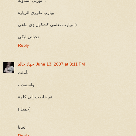
نورتى المدونة ..
ويارب تكررى الزيارة ..
ويارب تعلمى كشكول زى بتاعى :)
تحياتى ليكى
Reply
June 13, 2007 at 3:11 PM
جهاد خالد
تأملت
واستفدت
ثم خلصت إلى كلمة
(جميل)
تحايا
Reply