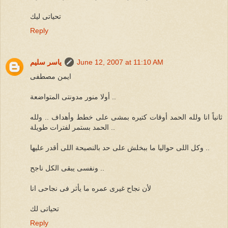
تحياتى ليك
Reply
June 12, 2007 at 11:10 AM
ياسر سليم
ايمن مصطفى
أولا منور مدونتى المتواضعة ..
ثانياً انا ولله الحمد أوقات كتيره بمشى على خطط وأهداف .. ولله
الحمد بستمر لفترات طويلة ..
وكل اللى حواليا ما ببخلش على حد بالنصيحة اللى أقدر عليها ..
ونفسى يبقى الكل ناجح ..
لأن نجاح غيرى عمره ما يأثر فى نجاحى انا
تحياتى لك
Reply