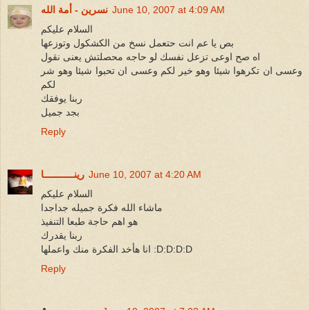
June 10, 2007 at 4:09 AM
نسرين - أمة الله
السلام عليكم
بص يا عم انت حتعمل نسخ من الكشكول وتوزعها
اه صح اوعى تزعل نفسك لو حاجه محصلتش يعنى نقول
وعسى ان تكرهوا شيئا وهو خير لكم وعسى ان تحبوا شيئا وهو شر
لكم
ربنا يوفقك
بجد جميل
Reply
June 10, 2007 at 4:20 AM
رينـــــــــــا
السلام عليكم
ماشاء الله فكرة جميله جداجدا
هو اهم حاجة طبعا التنفيذ
ربنا يقدرك
انا هأخد الفكرة منك واعملها :D:D:D:D
Reply