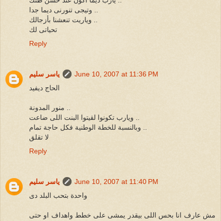
وتيجى تنورنى ديما جدا ..
وياريت تنعشنا بأزجالك ..
تحياتى لك
Reply
June 10, 2007 at 11:36 PM
ياسر سليم
الحاج ديفيد
منور المدونة ..
ويارب تكونوا لقيتوا البنت اللى ضاعت ..
وبالنسبة للخطة الوطنية فكل حاجة تمام ..
لا تقلق
Reply
June 10, 2007 at 11:40 PM
ياسر سليم
واحدة بتحب البلد دى
مش عارف انا بحس اللى بيقدر يمشى على خطط واهداف او حتى