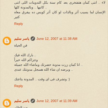
لاء .. انتى كمان هتفتخرى بعد كام سنة بكل التدوينات اللى انتى
كاتبها .. وبالمدونة كلها ..
الإنسان لما يسيب أثر وبالذات لو كان أثر كويس ده بيفرق معاه
كتير
Reply
June 12, 2007 at 11:38 AM
ياسر سليم
فن الحياة
بارك الله فيك ..
وجزاكم الله خيراً
انا كمان زرت مدونة حضرتك وماشاء الله جميلة ..
وبرضه ان شاء الله هسجل مدونتك عندى ..
وتشرف فى اى وقت .. المدونة بتاعتك :)
Reply
June 12, 2007 at 11:39 AM
ياسر سليم
ضد الظلم