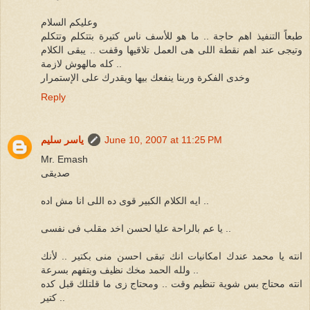
وعليكم السلام
طبعاً التنفيذ اهم حاجة .. ما هو للأسف ناس كتيرة بتتكلم وتتكلم
وتيجى عند اهم نقطة اللى هى العمل تلاقيها وقفت .. يبقى الكلام
كله مالهوش لازمة ..
وخدى الفكرة وربنا ينفعك بيها ويقدرك على الإستمرار
Reply
June 10, 2007 at 11:25 PM
ياسر سليم
Mr. Emash
صديقى
ايه الكلام الكبير قوى ده اللى انا مش اده ..
يا عم بالراحة عليا لحسن اخد مقلب فى نفسى ..
انته يا محمد عندك امكانيات انك تبقى احسن منى بكتير .. لأنك
ولله الحمد مخك نظيف وبتفهم بسرعة ..
انته محتاج بس شوية تنظيم وقت .. ومحتاج زى ما قلتلك قبل كده
كتير ..