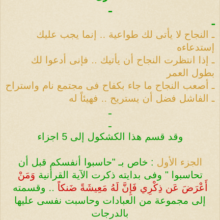
ـ
ـ
ـ
النجاح لا يأتى لك طواعية .. إنما يجب عليك
إستدعاءه
ـ
إذا انتظرت النجاح أن يأتيك .. فإنى أدعوا لك
بطول العمر
ـ
أصعب النجاح ما جاء بكفاح فى مجتمع نام واستراح
ـ
الفاشل فضل أن يستريح .. فهيئاً له
ـ
ـ
وقد قسم هذا الكشكول إلى 5 اجزاء
الجزء الأول
:
خاص بـ "حاسبوا أنفسكم قبل أن
تحاسبوا " وفى بدايته ذكرت الآية القرأنية
وَمَنْ
أَعْرَضَ عَن ذِكْرِي فَإِنَّ لَهُ مَعِيشَةً ضَنكاً
..
وقسمته
إلى مجموعة من العبادات وحاسبت نفسى عليها
بالدرجات