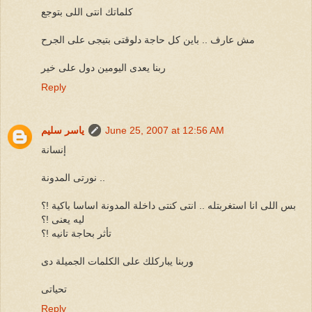
كلماتك انتى اللى بتوجع
مش عارف .. باين كل حاجة دلوقتى بتيجى على الجرح
ربنا يعدى اليومين دول على خير
Reply
June 25, 2007 at 12:56 AM
ياسر سليم
إنسانة
نورتى المدونة ..
بس اللى انا استغربتله .. انتى كنتى داخلة المدونة اساسا باكية !؟
ليه يعنى !؟
تأثر بحاجة تانيه !؟
وربنا يباركلك على الكلمات الجميلة دى
تحياتى
Reply