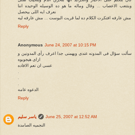
وبتتعب الاعصاب ... وقال وماله ما هو ده الوسيله الوحيده اننا
نعرف ايه اللى بيحصل
مش عارفه افتكرت الكلام ده لما قريت البوست ... مش عارفه ليه
Reply
Anonymous
June 24, 2007 at 10:15 PM
سألت سؤال فى المدونه عندى ويهمنى جدا اعرف رأى المدونين و
ازاى هيجوبوه
عسى ان تعم الافاده
.
.
.
الدعوه عامه
Reply
June 25, 2007 at 12:52 AM
ياسر سليم
النجميه الصامدة