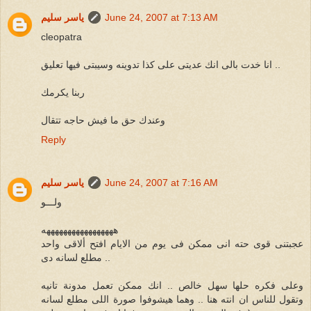
June 24, 2007 at 7:13 AM
ياسر سليم
cleopatra
انا خدت بالى انك عديتى على كذا تدوينه وسيبتى فيها تعليق ..
ربنا يكرمك
وعندك حق ما فيش حاجه تتقال
Reply
June 24, 2007 at 7:16 AM
ياسر سليم
ولـــو
هههههههههههههههههه
عجبتنى قوى حته انى ممكن فى يوم من الايام افتح ألاقى واحد
مطلع لسانه دى ..
وعلى فكره حلها سهل خالص .. انك ممكن تعمل مدونة تانيه
وتقول للناس ان انته هنا .. وهما هيشوفوا صورة اللى مطلع لسانه