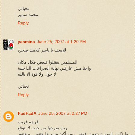
تحياتي
محمد سمير
Reply
yasmina
June 25, 2007 at 1:20 PM
للاسف يا ياسر كلامك صحيح
المسلمين بيقتلوا فبعض فكل مكان
واحنا مش عارفين نهاية الصراعات الداخلية
لا حول ولا قوة الا بالله
تحياتي
Reply
FadFadA
June 25, 2007 at 2:27 PM
فرجه قريب
ربك يفرجها من حيث لا نتوقع
ربما تكون الصورة بتغمق قوي , بس أكيد مسيرها هتنور , و هتنور