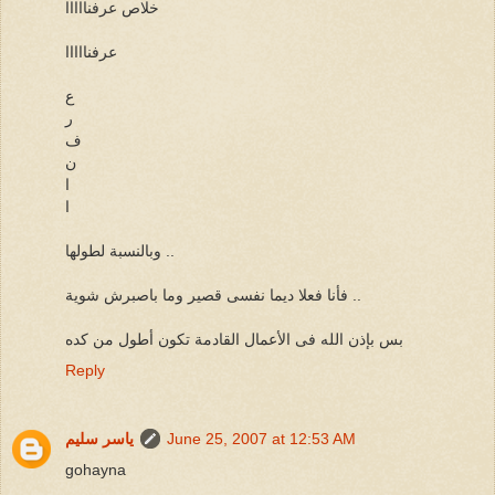
خلاص عرفنااااا
عرفنااااا
ع
ر
ف
ن
ا
ا
وبالنسبة لطولها ..
فأنا فعلا ديما نفسى قصير وما باصبرش شوية ..
بس بإذن الله فى الأعمال القادمة تكون أطول من كده
Reply
June 25, 2007 at 12:53 AM
ياسر سليم
gohayna