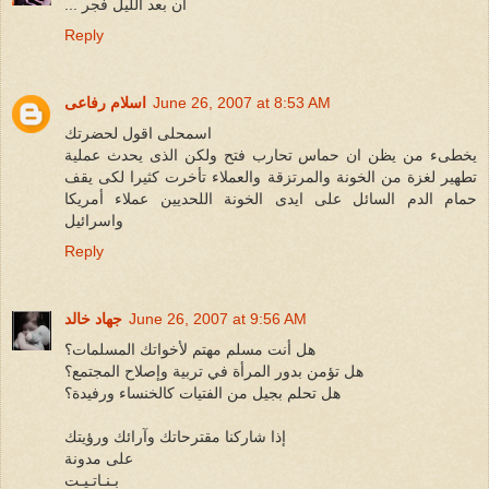
... ان بعد الليل فجر
Reply
June 26, 2007 at 8:53 AM
اسلام رفاعى
اسمحلى اقول لحضرتك
يخطىء من يظن ان حماس تحارب فتح ولكن الذى يحدث عملية
تطهير لغزة من الخونة والمرتزقة والعملاء تأخرت كثيرا لكى يقف
حمام الدم السائل على ايدى الخونة اللحديين عملاء أمريكا
واسرائيل
Reply
June 26, 2007 at 9:56 AM
جهاد خالد
هل أنت مسلم مهتم لأخواتك المسلمات؟
هل تؤمن بدور المرأة في تربية وإصلاح المجتمع؟
هل تحلم بجيل من الفتيات كالخنساء ورفيدة؟
إذا شاركنا مقترحاتك وآرائك ورؤيتك
على مدونة
بـنـاتـيـت