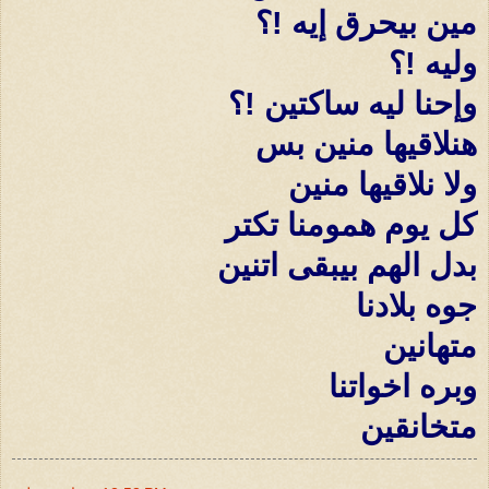
مين بيحرق إيه !؟
وليه !؟
وإحنا ليه ساكتين !؟
هنلاقيها منين بس
ولا نلاقيها منين
كل يوم همومنا تكتر
بدل الهم بيبقى اتنين
جوه بلادنا
متهانين
وبره اخواتنا
متخانقين