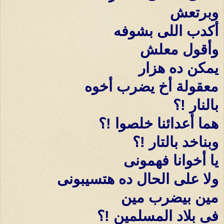
وبرتعش
أكدب اللى بشوفه
وأقول معلش
يمكن ده هزار
معقولة أخ يضرب أخوه
بالنار !؟
هما أعدائنا خلصوا !؟
وبناخد بالتار !؟
يا أخوانا فهمونى
ولا على الحال ده هتسيبونى
مين بيضرب مين
فى بلاد المسلمين !؟