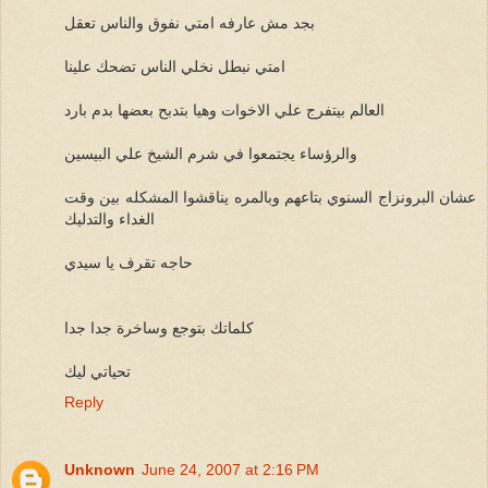
بجد مش عارفه امتي نفوق والناس تعقل
امتي نبطل نخلي الناس تضحك علينا
العالم بيتفرج علي الاخوات وهيا بتدبح بعضها بدم بارد
والرؤساء يجتمعوا في شرم الشيخ علي البيسين
عشان البرونزاج السنوي بتاعهم وبالمره يناقشوا المشكله بين وقت
الغداء والتدليك
حاجه تقرف يا سيدي
كلماتك بتوجع وساخرة جدا جدا
تحياتي ليك
Reply
Unknown
June 24, 2007 at 2:16 PM