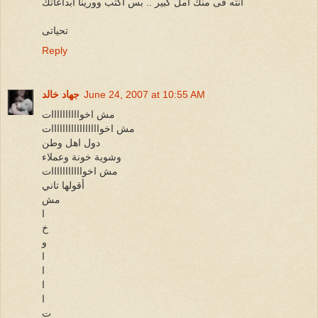
انته فى منك امل كبير .. بس اكتب وورينا ابداعاتك
تحياتى
Reply
June 24, 2007 at 10:55 AM
جهاد خالد
مش اخواااااااااات
مش اخوااااااااااااااااات
دول اهل وطن
وشوية خونة وعملاء
مش اخوااااااااااات
أقولها تاني
مش
ا
خ
و
ا
ا
ا
ا
ت