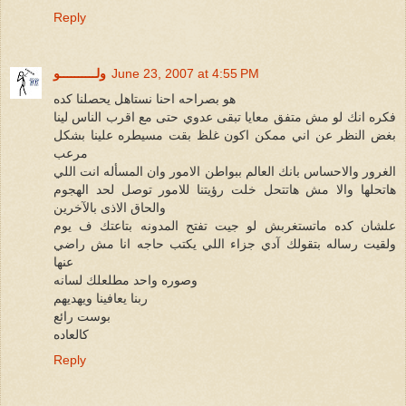
Reply
June 23, 2007 at 4:55 PM
ولــــــــــو
هو بصراحه احنا نستاهل يحصلنا كده
فكره انك لو مش متفق معايا تبقى عدوي حتى مع اقرب الناس لينا
بغض النظر عن اني ممكن اكون غلظ بقت مسيطره علينا بشكل
مرعب
الغرور والاحساس بانك العالم ببواطن الامور وان المسأله انت اللي
هاتحلها والا مش هاتتحل خلت رؤيتنا للامور توصل لحد الهجوم
والحاق الاذى بالآخرين
علشان كده ماتستغربش لو جيت تفتح المدونه بتاعتك ف يوم
ولقيت رساله بتقولك آدي جزاء اللي يكتب حاجه انا مش راضي
عنها
وصوره واحد مطلعلك لسانه
ربنا يعافينا ويهديهم
بوست رائع
كالعاده
Reply