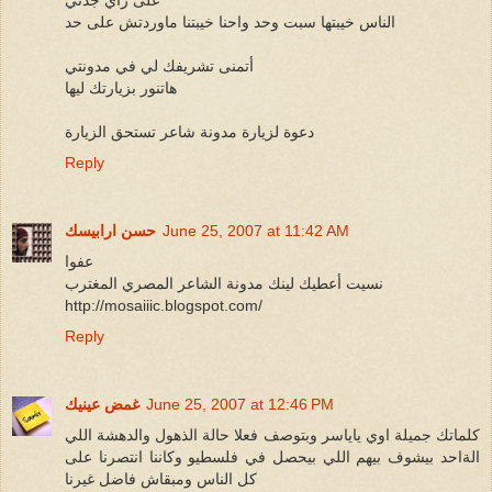
على رأي جدتي
الناس خيبتها سبت وحد واحنا خيبتنا ماوردتش على حد
أتمنى تشريفك لي في مدونتي
هاتنور بزيارتك ليها
دعوة لزيارة مدونة شاعر تستحق الزيارة
Reply
June 25, 2007 at 11:42 AM
حسن ارابيسك
عفوا
نسيت أعطيك لينك مدونة الشاعر المصري المغترب
http://mosaiiic.blogspot.com/
Reply
June 25, 2007 at 12:46 PM
غمض عينيك
كلماتك جميلة اوي ياياسر وبتوصف فعلا حالة الذهول والدهشة اللي
الةاحد بيشوف بيهم اللي بيحصل في فلسطيو وكاننا انتصرنا على
كل الناس ومبقاش فاضل غيرنا