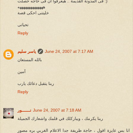
فى المدونة القديمة .. هيعرفوا ان فى حاجه حصلت :)
ههههههههههههههه
خليتنى احكى قصة
تحياتى
Reply
June 24, 2007 at 7:17 AM
ياسر سليم
بالله المستعان
آمين
ربنا يتقبل دعائك يارب
Reply
June 24, 2007 at 7:18 AM
نـــــــور
ربنا يكرمك ، ويباركلك في قلمك واشعارك الجميلة
انا بس عايزة اقول ، حاجة ظريفة جدا الاعلام الغربي بره مصور