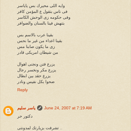
وايه اللى محيرك بس ياياسر
فى ناس بتقول ع المؤمن كافر
وفى حكومه زى الوحش الكاسر
بتنهش فينا بالسنان والضوافر
بقينا عرب بالاسم بس
بقينا اعداء من غير ما نحس
زى ما يكون صابنا مس
من شيطان امريكى قادر
يزرع فتن ونجنى اهوال
يزرع مكر ونخسر رجال
يزرع حقد بين ابطال
ضحوا بكل نفيس ونادر
Reply
June 24, 2007 at 7:19 AM
ياسر سليم
دكتور حر
تشرفت بزيارتك لمدونتى ..