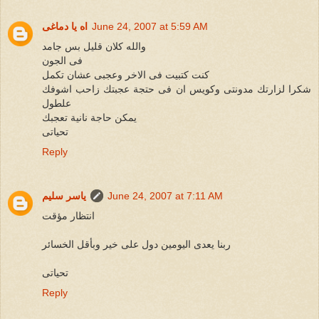
June 24, 2007 at 5:59 AM
اه يا دماغى
والله كلان قليل بس جامد
فى الجون
كنت كتبيت فى الاخر وعجبى عشان تكمل
شكرا لزارتك مدونتى وكويس ان فى حتجة عجبتك زاحب اشوفك
علطول
يمكن حاجة نانية تعجبك
تحياتى
Reply
June 24, 2007 at 7:11 AM
ياسر سليم
انتظار مؤقت
ربنا يعدى اليومين دول على خير وبأقل الخسائر
تحياتى
Reply