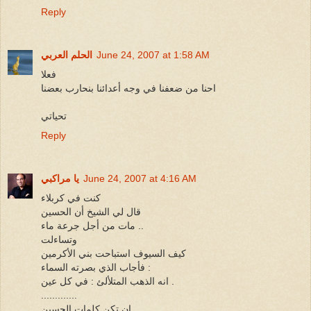
Reply
June 24, 2007 at 1:58 AM
الحلم العربي
فعلا
احنا من ضعفنا في وجه أعدائنا بنحارب بعضنا
تحياتي
Reply
June 24, 2007 at 4:16 AM
يا مراكبي
كنت في كربلاء
قال لي الشيخ أن الحسين
مات من أجل جرعة ماء ..
وتساءلت
كيف السيوف استباحت بني الأكرمين
فأجاب الذي بصرته السماء :
انه الذهب المتلألئ : في كل عين .
.............
إن تكن كلمات الحسين