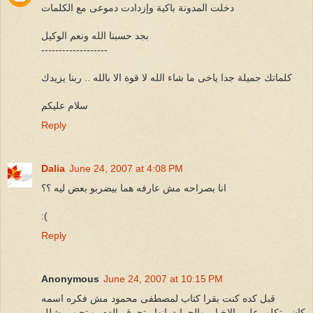
دخلت المدونة باكية وإزدادت دموعى مع الكلمات
بجد حسبنا الله ونعم الوكيل
-------------------
كلماتك جميلة جدا ياخى ما شاء الله لا قوة الا بالله .. ربنا يزيدك
سلام عليكم
Reply
Dalia
June 24, 2007 at 4:08 PM
انا بصراحه مش عارفه هما بيضربو بعض ليه ؟؟
:(
Reply
Anonymous
June 24, 2007 at 10:15 PM
قبل كده كنت بقرا كتاب لمصطفى محمود مش فكره اسمه
كان بتكلم على الاخبار والجرايد انها بتحرق الدم وبتجيب شلل