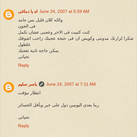
June 24, 2007 at 5:59 AM
اه يا دماغى
والله كلان قليل بس جامد
فى الجون
كنت كتبيت فى الاخر وعجبى عشان تكمل
شكرا لزارتك مدونتى وكويس ان فى حتجة عجبتك زاحب اشوفك
علطول
يمكن حاجة نانية تعجبك
تحياتى
Reply
June 24, 2007 at 7:11 AM
ياسر سليم
انتظار مؤقت
ربنا يعدى اليومين دول على خير وبأقل الخسائر
تحياتى
Reply