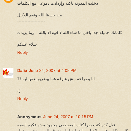
دخلت المدونة باكية وإزدادت دموعى مع الكلمات
بجد حسبنا الله ونعم الوكيل
-------------------
كلماتك جميلة جدا ياخى ما شاء الله لا قوة الا بالله .. ربنا يزيدك
سلام عليكم
Reply
Dalia
June 24, 2007 at 4:08 PM
انا بصراحه مش عارفه هما بيضربو بعض ليه ؟؟
:(
Reply
Anonymous
June 24, 2007 at 10:15 PM
قبل كده كنت بقرا كتاب لمصطفى محمود مش فكره اسمه
كان بتكلم على الاخبار والجرايد انها بتحرق الدم وبتجيب شلل