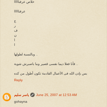
خلاص عرفنااااا
عرفنااااا
ع
ر
ف
ن
ا
ا
وبالنسبة لطولها ..
فأنا فعلا ديما نفسى قصير وما باصبرش شوية ..
بس بإذن الله فى الأعمال القادمة تكون أطول من كده
Reply
June 25, 2007 at 12:53 AM
ياسر سليم
gohayna