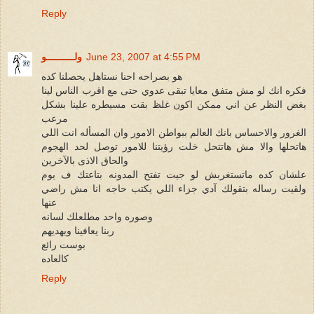
Reply
June 23, 2007 at 4:55 PM
ولــــــــــو
هو بصراحه احنا نستاهل يحصلنا كده
فكره انك لو مش متفق معايا تبقى عدوي حتى مع اقرب الناس لينا
بغض النظر عن اني ممكن اكون غلظ بقت مسيطره علينا بشكل
مرعب
الغرور والاحساس بانك العالم ببواطن الامور وان المسأله انت اللي
هاتحلها والا مش هاتتحل خلت رؤيتنا للامور توصل لحد الهجوم
والحاق الاذى بالآخرين
علشان كده ماتستغربش لو جيت تفتح المدونه بتاعتك ف يوم
ولقيت رساله بتقولك آدي جزاء اللي يكتب حاجه انا مش راضي
عنها
وصوره واحد مطلعلك لسانه
ربنا يعافينا ويهديهم
بوست رائع
كالعاده
Reply