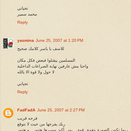
تحياتي
محمد سمير
Reply
yasmina
June 25, 2007 at 1:20 PM
للاسف يا ياسر كلامك صحيح
المسلمين بيقتلوا فبعض فكل مكان
واحنا مش عارفين نهاية الصراعات الداخلية
لا حول ولا قوة الا بالله
تحياتي
Reply
FadFadA
June 25, 2007 at 2:27 PM
فرجه قريب
ربك يفرجها من حيث لا نتوقع
ربما تكون الصورة بتغمق قوي , بس أكيد مسيرها هتنور , و هتنور