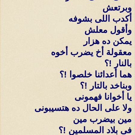
وبرتعش
أكدب اللى بشوفه
وأقول معلش
يمكن ده هزار
معقولة أخ يضرب أخوه
بالنار !؟
هما أعدائنا خلصوا !؟
وبناخد بالتار !؟
يا أخوانا فهمونى
ولا على الحال ده هتسيبونى
مين بيضرب مين
فى بلاد المسلمين !؟