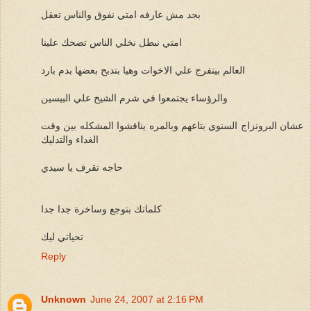
بجد مش عارفه امتي نفوق والناس تعقل
امتي نبطل نخلي الناس تضحك علينا
العالم بيتفرج علي الاخوات وهيا بتدبح بعضها بدم بارد
والرؤساء يجتمعوا في شرم الشيخ علي البيسين
عشان البرونزاج السنوي بتاعهم وبالمره يناقشوا المشكله بين وقت
الغداء والتدليك
حاجه تقرف يا سيدي
كلماتك بتوجع وساخرة جدا جدا
تحياتي ليك
Reply
Unknown
June 24, 2007 at 2:16 PM