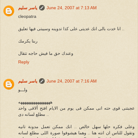
June 24, 2007 at 7:13 AM
ياسر سليم
cleopatra
انا خدت بالى انك عديتى على كذا تدوينه وسيبتى فيها تعليق ..
ربنا يكرمك
وعندك حق ما فيش حاجه تتقال
Reply
June 24, 2007 at 7:16 AM
ياسر سليم
ولـــو
هههههههههههههههههه
عجبتنى قوى حته انى ممكن فى يوم من الايام افتح ألاقى واحد
مطلع لسانه دى ..
وعلى فكره حلها سهل خالص .. انك ممكن تعمل مدونة تانيه
وتقول للناس ان انته هنا .. وهما هيشوفوا صورة اللى مطلع لسانه