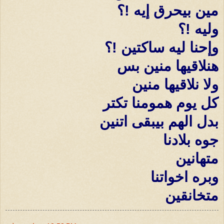
مين بيحرق إيه !؟
وليه !؟
وإحنا ليه ساكتين !؟
هنلاقيها منين بس
ولا نلاقيها منين
كل يوم همومنا تكتر
بدل الهم بيبقى اتنين
جوه بلادنا
متهانين
وبره اخواتنا
متخانقين