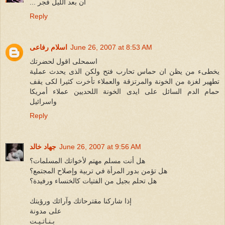
... ان بعد الليل فجر
Reply
June 26, 2007 at 8:53 AM
اسلام رفاعى
اسمحلى اقول لحضرتك
يخطىء من يظن ان حماس تحارب فتح ولكن الذى يحدث عملية
تطهير لغزة من الخونة والمرتزقة والعملاء تأخرت كثيرا لكى يقف
حمام الدم السائل على ايدى الخونة اللحديين عملاء أمريكا
واسرائيل
Reply
June 26, 2007 at 9:56 AM
جهاد خالد
هل أنت مسلم مهتم لأخواتك المسلمات؟
هل تؤمن بدور المرأة في تربية وإصلاح المجتمع؟
هل تحلم بجيل من الفتيات كالخنساء ورفيدة؟
إذا شاركنا مقترحاتك وآرائك ورؤيتك
على مدونة
بـنـاتـيـت