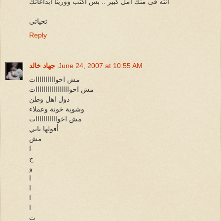
انته فى منك امل كبير .. بس اكتب وورينا ابداعاتك
تحياتى
Reply
June 24, 2007 at 10:55 AM
جهاد خالد
مش اخواااااااااات
مش اخوااااااااااااااااات
دول اهل وطن
وشوية خونة وعملاء
مش اخوااااااااااات
أقولها تاني
مش
ا
خ
و
ا
ا
ا
ا
ت