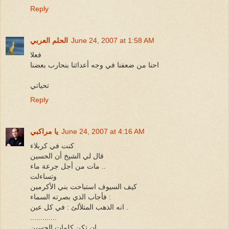
Reply
June 24, 2007 at 1:58 AM
الحلم العربي
فعلا
احنا من ضعفنا في وجه أعدائنا بنحارب بعضنا
تحياتي
Reply
June 24, 2007 at 4:16 AM
يا مراكبي
كنت في كربلاء
قال لي الشيخ أن الحسين
مات من أجل جرعة ماء ..
وتساءلت
كيف السيوف استباحت بني الأكرمين
فأجاب الذي بصرته السماء :
انه الذهب المتلألئ : في كل عين .
.............
إن تكن كلمات الحسين