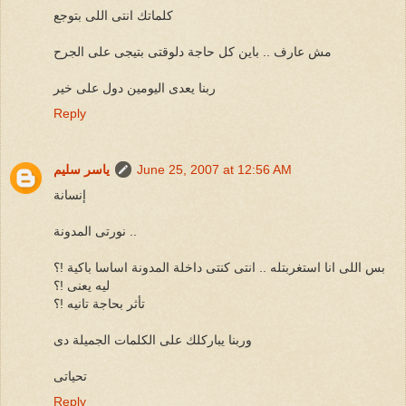
كلماتك انتى اللى بتوجع
مش عارف .. باين كل حاجة دلوقتى بتيجى على الجرح
ربنا يعدى اليومين دول على خير
Reply
June 25, 2007 at 12:56 AM
ياسر سليم
إنسانة
نورتى المدونة ..
بس اللى انا استغربتله .. انتى كنتى داخلة المدونة اساسا باكية !؟
ليه يعنى !؟
تأثر بحاجة تانيه !؟
وربنا يباركلك على الكلمات الجميلة دى
تحياتى
Reply