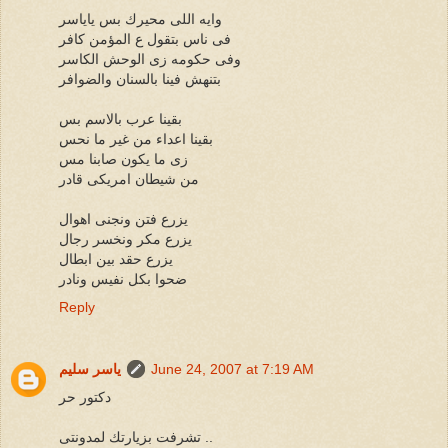
وايه اللى محيرك بس ياياسر
فى ناس بتقول ع المؤمن كافر
وفى حكومه زى الوحش الكاسر
بتنهش فينا بالسنان والضوافر
بقينا عرب بالاسم بس
بقينا اعداء من غير ما نحس
زى ما يكون صابنا مس
من شيطان امريكى قادر
يزرع فتن ونجنى اهوال
يزرع مكر ونخسر رجال
يزرع حقد بين ابطال
ضحوا بكل نفيس ونادر
Reply
June 24, 2007 at 7:19 AM
ياسر سليم
دكتور حر
تشرفت بزيارتك لمدونتى ..