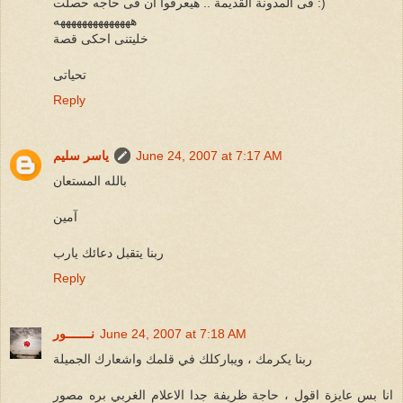
فى المدونة القديمة .. هيعرفوا ان فى حاجه حصلت :)
ههههههههههههههه
خليتنى احكى قصة
تحياتى
Reply
June 24, 2007 at 7:17 AM
ياسر سليم
بالله المستعان
آمين
ربنا يتقبل دعائك يارب
Reply
June 24, 2007 at 7:18 AM
نـــــــور
ربنا يكرمك ، ويباركلك في قلمك واشعارك الجميلة
انا بس عايزة اقول ، حاجة ظريفة جدا الاعلام الغربي بره مصور