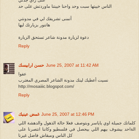
على رأي جدتي
الناس خيبتها سبت وحد واحنا خيبتنا ماوردتش على حد
أتمنى تشريفك لي في مدونتي
هاتنور بزيارتك ليها
دعوة لزيارة مدونة شاعر تستحق الزيارة
Reply
June 25, 2007 at 11:42 AM
حسن ارابيسك
عفوا
نسيت أعطيك لينك مدونة الشاعر المصري المغترب
http://mosaiiic.blogspot.com/
Reply
June 25, 2007 at 12:46 PM
غمض عينيك
كلماتك جميلة اوي ياياسر وبتوصف فعلا حالة الذهول والدهشة اللي
الةاحد بيشوف بيهم اللي بيحصل في فلسطيو وكاننا انتصرنا على
كل الناس ومبقاش فاضل غيرنا