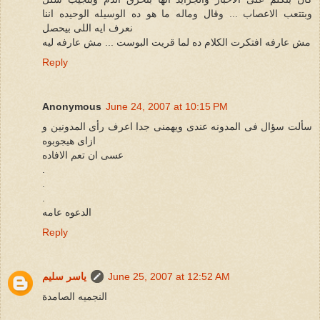
وبتتعب الاعصاب ... وقال وماله ما هو ده الوسيله الوحيده اننا
نعرف ايه اللى بيحصل
مش عارفه افتكرت الكلام ده لما قريت البوست ... مش عارفه ليه
Reply
Anonymous
June 24, 2007 at 10:15 PM
سألت سؤال فى المدونه عندى ويهمنى جدا اعرف رأى المدونين و
ازاى هيجوبوه
عسى ان تعم الافاده
.
.
.
الدعوه عامه
Reply
June 25, 2007 at 12:52 AM
ياسر سليم
النجميه الصامدة