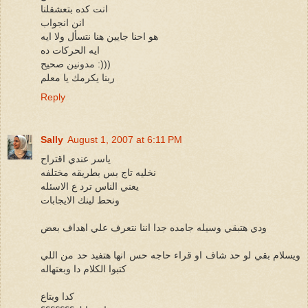
انت كده بتعشقلنا
انن انجواب
هو احنا جايين هنا نتسأل ولا ايه
ايه الحركات ده
مدونين صحيح :)))
ربنا يكرمك يا معلم
Reply
Sally
August 1, 2007 at 6:11 PM
ياسر عندي اقتراح
نخليه تاج بس بطريقه مختلفه
يعني الناس ترد ع الاسئله
ونحط لينك الايجابات
ودي هتبقي وسيله جامده جدا اننا نتعرف علي اهداف بعض
ويسلام بقي لو حد شاف او قراء حاجه حس انها هتفيد حد من اللي
كتبوا الكلام دا وبعتهاله
كدا وبتاع