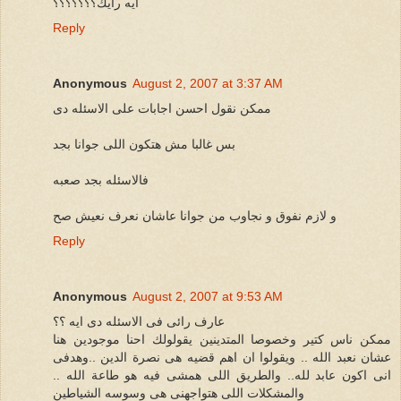
ايه رايك؟؟؟؟؟؟؟
Reply
Anonymous
August 2, 2007 at 3:37 AM
ممكن نقول احسن اجابات على الاسئله دى
بس غالبا مش هتكون اللى جوانا بجد
فالاسئله بجد صعبه
و لازم نفوق و نجاوب من جوانا عاشان نعرف نعيش صح
Reply
Anonymous
August 2, 2007 at 9:53 AM
عارف رائى فى الاسئله دى ايه ؟؟
ممكن ناس كتير وخصوصا المتدينين يقولولك احنا موجودين هنا
عشان نعبد الله .. ويقولوا ان اهم قضيه هى نصرة الدين ..وهدفى
انى اكون عابد لله.. والطريق اللى همشى فيه هو طاعة الله ..
والمشكلات اللى هتواجهنى هى وسوسه الشياطين