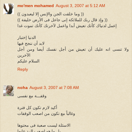
mo'men mohamed
August 3, 2007 at 5:12 AM
(( وما خلقت الجن والإنس إلا ليعبدون ))
(( وإذ قال ربك للملائكة إنى جاعل فى الأرض خليفة ))
إعمل لدنياك كأنك تعيش أبدا واعمل لآخرتك كأنك تموت غدا
الدنيا إختبار
لابد أن ننجح فيها
ولا تنسى انه عليك أن تعيش من أجل نفسك أيضا ومن أجل
الآخرين
السلام عليكم
Reply
noha
August 3, 2007 at 7:08 AM
وقفـــة مع نفسى
أكيد لازم تكون كل فترة
وغالباً مع تكون من اصعب الوقفات
الاسئلة ليست صعبة فى محتوها
بل ما هو اصعب الرد عليها