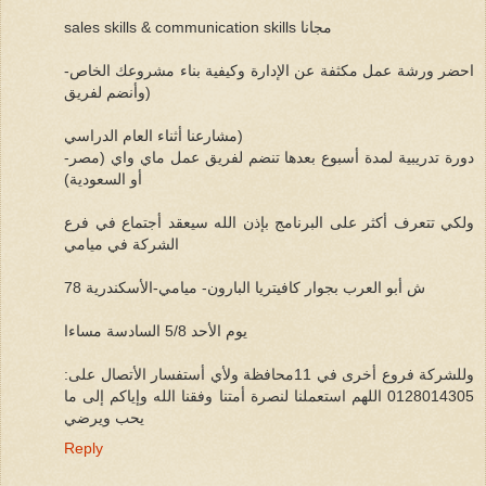
sales skills & communication skills مجانا
-احضر ورشة عمل مكثفة عن الإدارة وكيفية بناء مشروعك الخاص
(وأنضم لفريق
مشارعنا أثناء العام الدراسي)
-دورة تدريبية لمدة أسبوع بعدها تنضم لفريق عمل ماي واي (مصر
أو السعودية)
ولكي تتعرف أكثر على البرنامج بإذن الله سيعقد أجتماع في فرع
الشركة في ميامي
78 ش أبو العرب بجوار كافيتريا البارون- ميامي-الأسكندرية
يوم الأحد 5/8 السادسة مساءا
وللشركة فروع أخرى في 11محافظة ولأي أستفسار الأتصال على:
0128014305 اللهم استعملنا لنصرة أمتنا وفقنا الله وإياكم إلى ما
يحب ويرضي
Reply