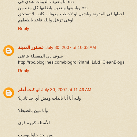
أنا باضيف الدونات عندي في rss
وباتابعها وبعدين باطلعها كل مدة من rss
احطها في المدونة وباشيل لو لاحظت مدونات كانت لا تستحق
اوعى تزعل والله قاعد باظبطهم
Reply
July 30, 2007 at 10:33 AM
عصفور المدينة
شوف دي المفضلة بتاعتي
http://rpc.bloglines.com/blogroll?html=1&id=CleanBlogs
Reply
July 30, 2007 at 11:46 AM
لو كنت أعلم
وليه أنا أنا بالذات ومش أي حد تاني؟
وأنا مين بالضبط؟
الأسئلة كتيرة قوي
بس بجد حلوالبوست