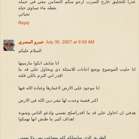
عذرا للتحليق خارج السرب ارجو منكم التضامن معي في حمله
نقطه ماء تساوي حياه
تحياتي
Reply
July 30, 2007 at 9:58 AM
عمرو المصري
السلام عليكم
انا شايف انكوا مازمينها
انا حليت الموضوع بوضع اجابات للاسئلة دي وبحاول علي قد ما
اقدر اني التزم باللي قلته
انا موجود علي الارض لاعمارها وعبادة الله فيها
اكبر قضية وجدت لها نشر دين الله في الارض
هدفي ان احاول علي قد ما اقدراصلح نفسي وادعو الناس وشوية
اهداف كتير ما ظنش انها تهمكوا
الطريق الذي ساسلكه كله مصاعب بس ولا يهمني