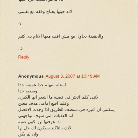
لانه حينها يحتاج وقفة مع نفسى
:)
والحقيقة بحاول مع مش اقف معها الايام دى كتير
:D
Reply
Anonymous
August 3, 2007 at 10:49 AM
اسئله سهله جدا عميقه جدا
وصعبه جدا
لاننى كلما اتعثر فى قضيه ما اشعر انها الكبرى
وكلما اضع امامى هدف معين
يمكننى ان اغيره فى منتصف الطريق اذا وجدت الافضل
اما العقبات التى سوف تواجهنى
اذا عرفتها لن تكون عقبه
لانك بالتاكيد سيكون لك حل لها
وان لم يكن