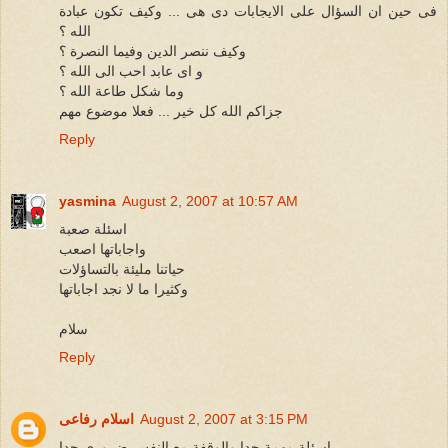
فى حين ان السؤال على الايجابات دى هى ... وكيف تكون عبادة
الله ؟
وكيف ننصر الدين وفيما النصرة ؟
و اى عابد احب الى الله ؟
وما شكل طاعة الله ؟
جزاكم الله كل خير ... فعلا موضوع مهم
Reply
yasmina
August 2, 2007 at 10:57 AM
اسئلة صعبة
واجاباتها اصعب
حياتنا مليئة بالتساؤلات
وكثيرا ما لا نجد اجاباتها
سلام
Reply
August 2, 2007 at 3:15 PM
اسلام رفاعى
اسئلة مهمة جدا والوقفة مع النفس ضرورى جدا