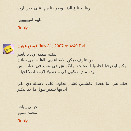
ربنا يعينا ع الدنيا ويخرجنا منها على خير يارب
اللهم اميييييييين
Reply
July 31, 2007 at 4:40 PM
غمض عينيك
اسئله صعبة اوي يا ياسر
بس عارف يمكن الاسئلة دي بالظبط هي حياتك
يمكن لوعرفنا اجابتها الصحيحة مايكونش في تعب في حياتنا بس
برده مش هتكون في متعة ولا لازمة اصلا لحياتنا
حياتنا هي اننا نفضل عايشيين عشان نجاوب على الاسئلة دي اللي
اجابتها بتتغير طول مااحنا بنكبر
تحياتي ياباشا
محمد سمير
Reply