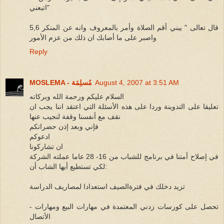
اتبعني"
5,6 قال تعالى " يبني أقم الصلاة وأمر بالمعروف وانه عن المنكر
واصبر على ما أصابك ان ذلك من عزم الأمور
Reply
August 4, 2007 at 3:51 AM
MOSLEMA - مُسلِمَة
السلام عليكم ورحمة الله وبركاته
تعليقا على التدوينة وردا على هذه الأسئلة التي اعتقد اننا يجب ان
نقف مع أنفسنا وقفة لنجيب عنها
فإني وبعد إذن حضراتكم
ادعوكم
ان تشاركونا
في إصلاح أمتنا في برنامج للشباب من 16- 28 عاما عملته الشركة
لكي تستطيع أيها الشاب أن:
تزيد دخلك في فترةالصيف استعدادا لمصاريف الدراسة
- تحصل على كورسات زدني المعتمدة في مهارات البيع ومهارات
الأتصال