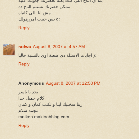
بما ان التاج اللى كنت بعته لحضرتك جاوبت عليه
ممكن حضرتك تستلم التاج ده
مش انا اللى كاتباه
بس حبيت امررهولك d:
Reply
radwa
August 8, 2007 at 4:57 AM
اجابات الاسئلة دى صعبة اوى بالنسبة حاليا ):
Reply
Anonymous
August 8, 2007 at 12:50 PM
بجد يا ياسر
كلام حميل جدا
ربنا سخليك لينا و تكتب كمان و كمان
مجمد سلام
motken.maktoobblog.com
Reply