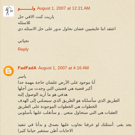
August 1, 2007 at 12:21 AM
ولــــــــــو
ياريت كنت الاقي حل
للاسئله
اعتقد اننا عايشيين عشان نحاول ندور على حل الاسئله دي
تحياتي
Reply
FadFadA
August 1, 2007 at 4:16 AM
ياسر
أنا موجود على الأرض علشان حاجة مهمة جدا
أكبر قضية هي قضيتي التي وجدت من أجلها
هدفي هو ما أريد الوصول إليه
الطريق الذي سأسلكه هو الطريق الذي سيصلني إلى الهدف
الخطوات هي الخطوات الموجودة على الطريق
العقبات هي التي ستحاول منعي , و سأتغلب عليها بأسلوبي
بجد بقى :أسئلتك لو عرفنا نجاوب عليها بصدق و بدأنا في تنفيذ
الاجابات أظن ستتغير حياتنا كثيرا