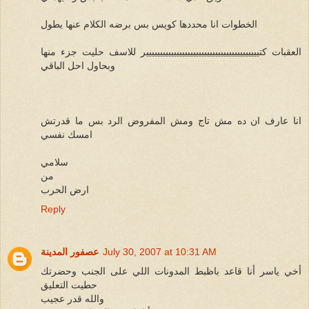
الخطوات انا محددها كويس بس برضه الكلام عنها يطول
العقبات كتييييييييييييييييييييييييييييييييييييييييير للاسف حليت جزء منها
وبحاول احل الباقي
انا عارف ان ده مش تاج ومش المفروض الرد بس ما قدرتش
امسك نفسي
سلامي
من
ارض الحرب
Reply
July 30, 2007 at 10:31 AM
عصفور المدينة
أخي ياسر أنا قاعد باظبط المدونات اللي على الجنب وحضرتك
حطيت التعليق
والله قدر عجيب