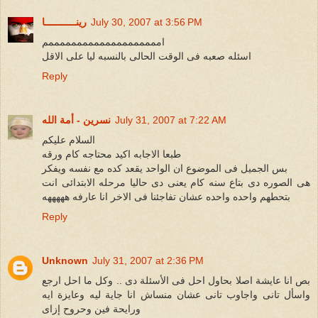
July 30, 2007 at 3:56 PM
رينـــــــــــا
اممممممممممممممممممممم
اسئله صعبه فى الوقت الحالى بالنسبه ليا على الاقل
Reply
July 31, 2007 at 7:22 AM
نسرين - أمة الله
السلام عليكم
طبعا الاجابه اكيد محتاجه كام ورقه
بس الجميل فى الموضوع ان الواحد يقعد كده مع نفسه ويفكر
هى الصوره دى بتاع سنه كام يعنى دى حاليا مرحله الابتدائى انت
بتحطهم واحده واحده عشان تفاجئنا فى الاخر انا عارفه هههههه
Reply
Unknown
July 31, 2007 at 2:36 PM
بص انا عايشة اصلا بحاول احل فى الأسئلة دى .. وكل ما احل ارجع
واسأل تانى واجاوب تانى عشان منساش انا جاية ليه وعايزة ايه
ورايحة فين وحروح إزاى