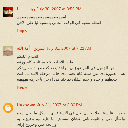
July 30, 2007 at 3:56 PM
رينـــــــــــا
اممممممممممممممممممممم
اسئله صعبه فى الوقت الحالى بالنسبه ليا على الاقل
Reply
July 31, 2007 at 7:22 AM
نسرين - أمة الله
السلام عليكم
طبعا الاجابه اكيد محتاجه كام ورقه
بس الجميل فى الموضوع ان الواحد يقعد كده مع نفسه ويفكر
هى الصوره دى بتاع سنه كام يعنى دى حاليا مرحله الابتدائى انت
بتحطهم واحده واحده عشان تفاجئنا فى الاخر انا عارفه هههههه
Reply
Unknown
July 31, 2007 at 2:36 PM
بص انا عايشة اصلا بحاول احل فى الأسئلة دى .. وكل ما احل ارجع
واسأل تانى واجاوب تانى عشان منساش انا جاية ليه وعايزة ايه
ورايحة فين وحروح إزاى