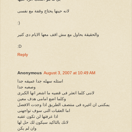
لانه حينها يحتاج وقفة مع نفسى
:)
والحقيقة بحاول مع مش اقف معها الايام دى كتير
:D
Reply
Anonymous
August 3, 2007 at 10:49 AM
اسئله سهله جدا عميقه جدا
وصعبه جدا
لاننى كلما اتعثر فى قضيه ما اشعر انها الكبرى
وكلما اضع امامى هدف معين
يمكننى ان اغيره فى منتصف الطريق اذا وجدت الافضل
اما العقبات التى سوف تواجهنى
اذا عرفتها لن تكون عقبه
لانك بالتاكيد سيكون لك حل لها
وان لم يكن