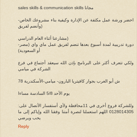
sales skills & communication skills مجانا
-احضر ورشة عمل مكثفة عن الإدارة وكيفية بناء مشروعك الخاص
(وأنضم لفريق
مشارعنا أثناء العام الدراسي)
-دورة تدريبية لمدة أسبوع بعدها تنضم لفريق عمل ماي واي (مصر
أو السعودية)
ولكي تتعرف أكثر على البرنامج بإذن الله سيعقد أجتماع في فرع
الشركة في ميامي
78 ش أبو العرب بجوار كافيتريا البارون- ميامي-الأسكندرية
يوم الأحد 5/8 السادسة مساءا
وللشركة فروع أخرى في 11محافظة ولأي أستفسار الأتصال على:
0128014305 اللهم استعملنا لنصرة أمتنا وفقنا الله وإياكم إلى ما
يحب ويرضي
Reply