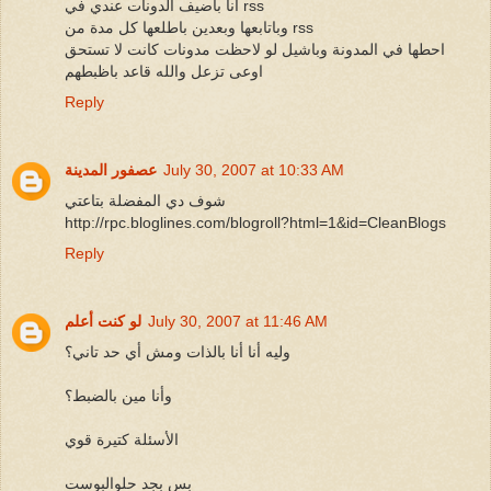
أنا باضيف الدونات عندي في rss
وباتابعها وبعدين باطلعها كل مدة من rss
احطها في المدونة وباشيل لو لاحظت مدونات كانت لا تستحق
اوعى تزعل والله قاعد باظبطهم
Reply
July 30, 2007 at 10:33 AM
عصفور المدينة
شوف دي المفضلة بتاعتي
http://rpc.bloglines.com/blogroll?html=1&id=CleanBlogs
Reply
July 30, 2007 at 11:46 AM
لو كنت أعلم
وليه أنا أنا بالذات ومش أي حد تاني؟
وأنا مين بالضبط؟
الأسئلة كتيرة قوي
بس بجد حلوالبوست