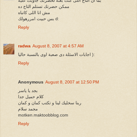
بما ان التاج اللى كنت بعته لحضرتك جاوبت عليه
ممكن حضرتك تستلم التاج ده
مش انا اللى كاتباه
بس حبيت امررهولك d:
Reply
radwa
August 8, 2007 at 4:57 AM
اجابات الاسئلة دى صعبة اوى بالنسبة حاليا ):
Reply
Anonymous
August 8, 2007 at 12:50 PM
بجد يا ياسر
كلام حميل جدا
ربنا سخليك لينا و تكتب كمان و كمان
مجمد سلام
motken.maktoobblog.com
Reply