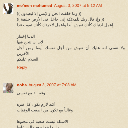
mo'men mohamed
August 3, 2007 at 5:12 AM
(( وما خلقت الجن والإنس إلا ليعبدون ))
(( وإذ قال ربك للملائكة إنى جاعل فى الأرض خليفة ))
إعمل لدنياك كأنك تعيش أبدا واعمل لآخرتك كأنك تموت غدا
الدنيا إختبار
لابد أن ننجح فيها
ولا تنسى انه عليك أن تعيش من أجل نفسك أيضا ومن أجل
الآخرين
السلام عليكم
Reply
noha
August 3, 2007 at 7:08 AM
وقفـــة مع نفسى
أكيد لازم تكون كل فترة
وغالباً مع تكون من اصعب الوقفات
الاسئلة ليست صعبة فى محتوها
بل ما هو اصعب الرد عليها