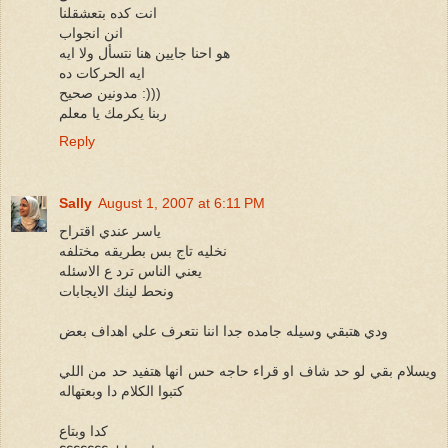
انت كده بتعشقلنا
انن انجواب
هو احنا جايين هنا نتسأل ولا ايه
ايه الحركات ده
مدونين صحيح :)))
ربنا يكرمك يا معلم
Reply
Sally
August 1, 2007 at 6:11 PM
ياسر عندي اقتراح
نخليه تاج بس بطريقه مختلفه
يعني الناس ترد ع الاسئله
ونحط لينك الايجابات
ودي هتبقي وسيله جامده جدا اننا نتعرف علي اهداف بعض
ويسلام بقي لو حد شاف او قراء حاجه حس انها هتفيد حد من اللي
كتبوا الكلام دا وبعتهاله
كدا وبتاع