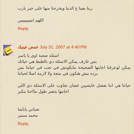
ربنا يعينا ع الدنيا ويخرجنا منها على خير يارب
اللهم اميييييييين
Reply
July 31, 2007 at 4:40 PM
غمض عينيك
اسئله صعبة اوي يا ياسر
بس عارف يمكن الاسئلة دي بالظبط هي حياتك
يمكن لوعرفنا اجابتها الصحيحة مايكونش في تعب في حياتنا بس
برده مش هتكون في متعة ولا لازمة اصلا لحياتنا
حياتنا هي اننا نفضل عايشيين عشان نجاوب على الاسئلة دي اللي
اجابتها بتتغير طول مااحنا بنكبر
تحياتي ياباشا
محمد سمير
Reply