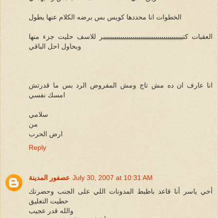
الخطوات انا محددها كويس بس برضه الكلام عنها يطول
العقبات كتييييييييييييييييييييييييييييييييييييييييير للاسف حليت جزء منها
وبحاول احل الباقي
انا عارف ان ده مش تاج ومش المفروض الرد بس ما قدرتش
امسك نفسي
سلامي
من
ارض الحرب
Reply
July 30, 2007 at 10:31 AM
عصفور المدينة
أخي ياسر أنا قاعد باظبط المدونات اللي على الجنب وحضرتك
حطيت التعليق
والله قدر عجيب