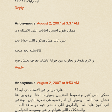
ايه رايك؟؟؟؟؟؟؟
Reply
Anonymous
August 2, 2007 at 3:37 AM
ممكن نقول احسن اجابات على الاسئله دى
بس غالبا مش هتكون اللى جوانا بجد
فالاسئله بجد صعبه
و لازم نفوق و نجاوب من جوانا عاشان نعرف نعيش صح
Reply
Anonymous
August 2, 2007 at 9:53 AM
عارف رائى فى الاسئله دى ايه ؟؟
ممكن ناس كتير وخصوصا المتدينين يقولولك احنا موجودين هنا
عشان نعبد الله .. ويقولوا ان اهم قضيه هى نصرة الدين ..وهدفى
انى اكون عابد لله.. والطريق اللى همشى فيه هو طاعة الله ..
والمشكلات اللى هتواجهنى هى وسوسه الشياطين