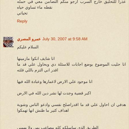
عذرا للتحليق خارج السرب ارجو منكم التضامن معي في حمله
نقطه ماء تساوي حياه
تحياتي
Reply
July 30, 2007 at 9:58 AM
عمرو المصري
السلام عليكم
انا شايف انكوا مازمينها
انا حليت الموضوع بوضع اجابات للاسئلة دي وبحاول علي قد ما
اقدر اني التزم باللي قلته
انا موجود علي الارض لاعمارها وعبادة الله فيها
اكبر قضية وجدت لها نشر دين الله في الارض
هدفي ان احاول علي قد ما اقدراصلح نفسي وادعو الناس وشوية
اهداف كتير ما ظنش انها تهمكوا
الطريق الذي ساسلكه كله مصاعب بس ولا يهمني