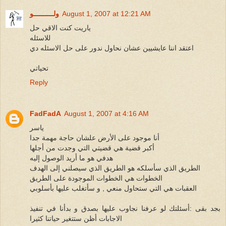
August 1, 2007 at 12:21 AM
ولــــــــــو
ياريت كنت الاقي حل
للاسئله
اعتقد اننا عايشيين عشان نحاول ندور على حل الاسئله دي
تحياتي
Reply
FadFadA
August 1, 2007 at 4:16 AM
ياسر
أنا موجود على الأرض علشان حاجة مهمة جدا
أكبر قضية هي قضيتي التي وجدت من أجلها
هدفي هو ما أريد الوصول إليه
الطريق الذي سأسلكه هو الطريق الذي سيصلني إلى الهدف
الخطوات هي الخطوات الموجودة على الطريق
العقبات هي التي ستحاول منعي , و سأتغلب عليها بأسلوبي
بجد بقى :أسئلتك لو عرفنا نجاوب عليها بصدق و بدأنا في تنفيذ
الاجابات أظن ستتغير حياتنا كثيرا