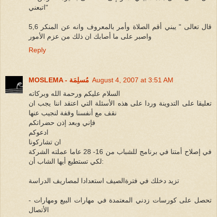
اتبعني"
5,6 قال تعالى " يبني أقم الصلاة وأمر بالمعروف وانه عن المنكر
واصبر على ما أصابك ان ذلك من عزم الأمور
Reply
August 4, 2007 at 3:51 AM
MOSLEMA - مُسلِمَة
السلام عليكم ورحمة الله وبركاته
تعليقا على التدوينة وردا على هذه الأسئلة التي اعتقد اننا يجب ان
نقف مع أنفسنا وقفة لنجيب عنها
فإني وبعد إذن حضراتكم
ادعوكم
ان تشاركونا
في إصلاح أمتنا في برنامج للشباب من 16- 28 عاما عملته الشركة
لكي تستطيع أيها الشاب أن:
تزيد دخلك في فترةالصيف استعدادا لمصاريف الدراسة
- تحصل على كورسات زدني المعتمدة في مهارات البيع ومهارات
الأتصال