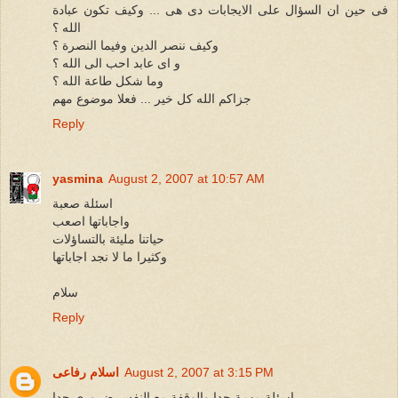
فى حين ان السؤال على الايجابات دى هى ... وكيف تكون عبادة
الله ؟
وكيف ننصر الدين وفيما النصرة ؟
و اى عابد احب الى الله ؟
وما شكل طاعة الله ؟
جزاكم الله كل خير ... فعلا موضوع مهم
Reply
yasmina
August 2, 2007 at 10:57 AM
اسئلة صعبة
واجاباتها اصعب
حياتنا مليئة بالتساؤلات
وكثيرا ما لا نجد اجاباتها
سلام
Reply
August 2, 2007 at 3:15 PM
اسلام رفاعى
اسئلة مهمة جدا والوقفة مع النفس ضرورى جدا