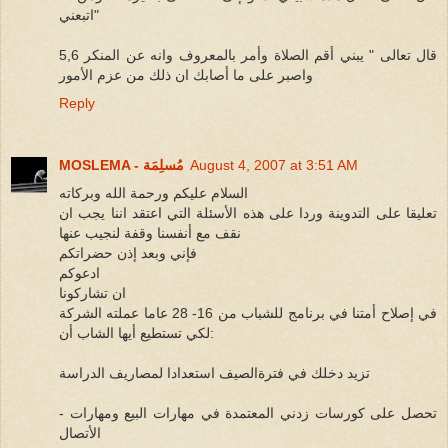
اتبعني"
5,6 قال تعالى " يبني أقم الصلاة وأمر بالمعروف وانه عن المنكر
واصبر على ما أصابك ان ذلك من عزم الأمور
Reply
August 4, 2007 at 3:51 AM
MOSLEMA - مُسلِمَة
السلام عليكم ورحمة الله وبركاته
تعليقا على التدوينة وردا على هذه الأسئلة التي اعتقد اننا يجب ان
نقف مع أنفسنا وقفة لنجيب عنها
فإني وبعد إذن حضراتكم
ادعوكم
ان تشاركونا
في إصلاح أمتنا في برنامج للشباب من 16- 28 عاما عملته الشركة
لكي تستطيع أيها الشاب أن:
تزيد دخلك في فترةالصيف استعدادا لمصاريف الدراسة
- تحصل على كورسات زدني المعتمدة في مهارات البيع ومهارات
الأتصال