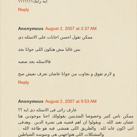
ايه رايك؟؟؟؟؟؟؟
Reply
Anonymous
August 2, 2007 at 3:37 AM
ممكن نقول احسن اجابات على الاسئله دى
بس غالبا مش هتكون اللى جوانا بجد
فالاسئله بجد صعبه
و لازم نفوق و نجاوب من جوانا عاشان نعرف نعيش صح
Reply
Anonymous
August 2, 2007 at 9:53 AM
عارف رائى فى الاسئله دى ايه ؟؟
ممكن ناس كتير وخصوصا المتدينين يقولولك احنا موجودين هنا
عشان نعبد الله .. ويقولوا ان اهم قضيه هى نصرة الدين ..وهدفى
انى اكون عابد لله.. والطريق اللى همشى فيه هو طاعة الله ..
والمشكلات اللى هتواجهنى هى وسوسه الشياطين