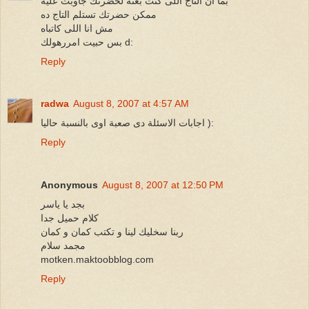
بما ان التاج اللى كنت بعته لحضرتك جاوبت عليه
ممكن حضرتك تستلم التاج ده
مش انا اللى كاتباه
بس حبيت امررهولك d:
Reply
radwa
August 8, 2007 at 4:57 AM
اجابات الاسئلة دى صعبة اوى بالنسبة حاليا ):
Reply
Anonymous
August 8, 2007 at 12:50 PM
بجد يا ياسر
كلام حميل جدا
ربنا سخليك لينا و تكتب كمان و كمان
مجمد سلام
motken.maktoobblog.com
Reply