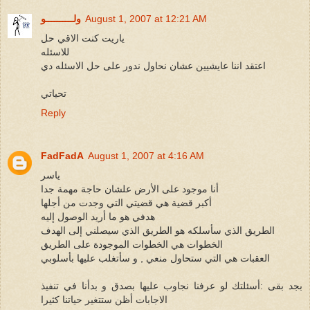
August 1, 2007 at 12:21 AM
ولــــــــــو
ياريت كنت الاقي حل
للاسئله
اعتقد اننا عايشيين عشان نحاول ندور على حل الاسئله دي
تحياتي
Reply
FadFadA
August 1, 2007 at 4:16 AM
ياسر
أنا موجود على الأرض علشان حاجة مهمة جدا
أكبر قضية هي قضيتي التي وجدت من أجلها
هدفي هو ما أريد الوصول إليه
الطريق الذي سأسلكه هو الطريق الذي سيصلني إلى الهدف
الخطوات هي الخطوات الموجودة على الطريق
العقبات هي التي ستحاول منعي , و سأتغلب عليها بأسلوبي
بجد بقى :أسئلتك لو عرفنا نجاوب عليها بصدق و بدأنا في تنفيذ
الاجابات أظن ستتغير حياتنا كثيرا