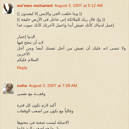
mo'men mohamed
August 3, 2007 at 5:12 AM
(( وما خلقت الجن والإنس إلا ليعبدون ))
(( وإذ قال ربك للملائكة إنى جاعل فى الأرض خليفة ))
إعمل لدنياك كأنك تعيش أبدا واعمل لآخرتك كأنك تموت غدا
الدنيا إختبار
لابد أن ننجح فيها
ولا تنسى انه عليك أن تعيش من أجل نفسك أيضا ومن أجل
الآخرين
السلام عليكم
Reply
noha
August 3, 2007 at 7:08 AM
وقفـــة مع نفسى
أكيد لازم تكون كل فترة
وغالباً مع تكون من اصعب الوقفات
الاسئلة ليست صعبة فى محتوها
بل ما هو اصعب الرد عليها