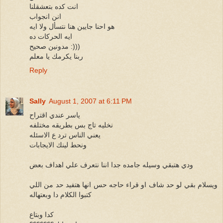
انت كده بتعشقلنا
انن انجواب
هو احنا جايين هنا نتسأل ولا ايه
ايه الحركات ده
مدونين صحيح :)))
ربنا يكرمك يا معلم
Reply
Sally
August 1, 2007 at 6:11 PM
ياسر عندي اقتراح
نخليه تاج بس بطريقه مختلفه
يعني الناس ترد ع الاسئله
ونحط لينك الايجابات
ودي هتبقي وسيله جامده جدا اننا نتعرف علي اهداف بعض
ويسلام بقي لو حد شاف او قراء حاجه حس انها هتفيد حد من اللي
كتبوا الكلام دا وبعتهاله
كدا وبتاع