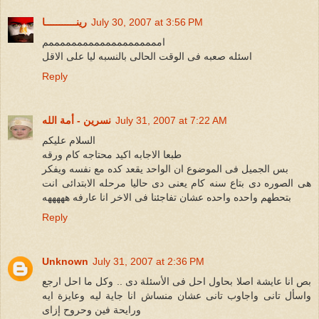
July 30, 2007 at 3:56 PM
رينـــــــــــا
اممممممممممممممممممممم
اسئله صعبه فى الوقت الحالى بالنسبه ليا على الاقل
Reply
July 31, 2007 at 7:22 AM
نسرين - أمة الله
السلام عليكم
طبعا الاجابه اكيد محتاجه كام ورقه
بس الجميل فى الموضوع ان الواحد يقعد كده مع نفسه ويفكر
هى الصوره دى بتاع سنه كام يعنى دى حاليا مرحله الابتدائى انت
بتحطهم واحده واحده عشان تفاجئنا فى الاخر انا عارفه هههههه
Reply
Unknown
July 31, 2007 at 2:36 PM
بص انا عايشة اصلا بحاول احل فى الأسئلة دى .. وكل ما احل ارجع
واسأل تانى واجاوب تانى عشان منساش انا جاية ليه وعايزة ايه
ورايحة فين وحروح إزاى