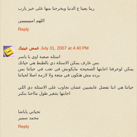
ربنا يعينا ع الدنيا ويخرجنا منها على خير يارب
اللهم اميييييييين
Reply
July 31, 2007 at 4:40 PM
غمض عينيك
اسئله صعبة اوي يا ياسر
بس عارف يمكن الاسئلة دي بالظبط هي حياتك
يمكن لوعرفنا اجابتها الصحيحة مايكونش في تعب في حياتنا بس
برده مش هتكون في متعة ولا لازمة اصلا لحياتنا
حياتنا هي اننا نفضل عايشيين عشان نجاوب على الاسئلة دي اللي
اجابتها بتتغير طول مااحنا بنكبر
تحياتي ياباشا
محمد سمير
Reply