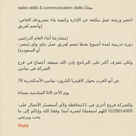
sales skills & communication skills مجانا
-احضر ورشة عمل مكثفة عن الإدارة وكيفية بناء مشروعك الخاص
(وأنضم لفريق
مشارعنا أثناء العام الدراسي)
-دورة تدريبية لمدة أسبوع بعدها تنضم لفريق عمل ماي واي (مصر
أو السعودية)
ولكي تتعرف أكثر على البرنامج بإذن الله سيعقد أجتماع في فرع
الشركة في ميامي
78 ش أبو العرب بجوار كافيتريا البارون- ميامي-الأسكندرية
يوم الأحد 5/8 السادسة مساءا
وللشركة فروع أخرى في 11محافظة ولأي أستفسار الأتصال على:
0128014305 اللهم استعملنا لنصرة أمتنا وفقنا الله وإياكم إلى ما
يحب ويرضي
Reply