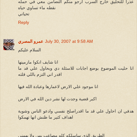
عذرا للتحليق خارج السرب ارجو منكم التضامن معي في حمله
نقطه ماء تساوي حياه
تحياتي
Reply
July 30, 2007 at 9:58 AM
عمرو المصري
السلام عليكم
انا شايف انكوا مازمينها
انا حليت الموضوع بوضع اجابات للاسئلة دي وبحاول علي قد ما
اقدر اني التزم باللي قلته
انا موجود علي الارض لاعمارها وعبادة الله فيها
اكبر قضية وجدت لها نشر دين الله في الارض
هدفي ان احاول علي قد ما اقدراصلح نفسي وادعو الناس وشوية
اهداف كتير ما ظنش انها تهمكوا
الطريق الذي ساسلكه كله مصاعب بس ولا يهمني