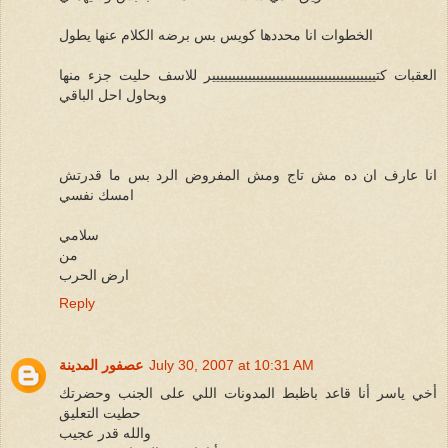
الخطوات انا محددها كويس بس برضه الكلام عنها يطول
العقبات كتييييييييييييييييييييييييييييييييييييييييير للاسف حليت جزء منها
وبحاول احل الباقي
انا عارف ان ده مش تاج ومش المفروض الرد بس ما قدرتش
امسك نفسي
سلامي
من
ارض الحرب
Reply
July 30, 2007 at 10:31 AM
عصفور المدينة
أخي ياسر أنا قاعد باظبط المدونات اللي على الجنب وحضرتك
حطيت التعليق
والله قدر عجيب