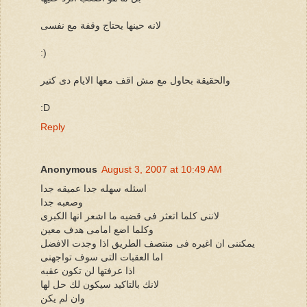
لانه حينها يحتاج وقفة مع نفسى
:)
والحقيقة بحاول مع مش اقف معها الايام دى كتير
:D
Reply
Anonymous
August 3, 2007 at 10:49 AM
اسئله سهله جدا عميقه جدا
وصعبه جدا
لاننى كلما اتعثر فى قضيه ما اشعر انها الكبرى
وكلما اضع امامى هدف معين
يمكننى ان اغيره فى منتصف الطريق اذا وجدت الافضل
اما العقبات التى سوف تواجهنى
اذا عرفتها لن تكون عقبه
لانك بالتاكيد سيكون لك حل لها
وان لم يكن