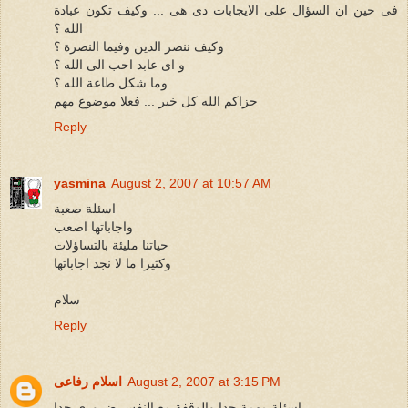
فى حين ان السؤال على الايجابات دى هى ... وكيف تكون عبادة
الله ؟
وكيف ننصر الدين وفيما النصرة ؟
و اى عابد احب الى الله ؟
وما شكل طاعة الله ؟
جزاكم الله كل خير ... فعلا موضوع مهم
Reply
yasmina
August 2, 2007 at 10:57 AM
اسئلة صعبة
واجاباتها اصعب
حياتنا مليئة بالتساؤلات
وكثيرا ما لا نجد اجاباتها
سلام
Reply
August 2, 2007 at 3:15 PM
اسلام رفاعى
اسئلة مهمة جدا والوقفة مع النفس ضرورى جدا