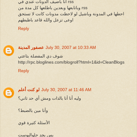
أنا باضيف الدونات عندي في rss
وباتابعها وبعدين باطلعها كل مدة من rss
احطها في المدونة وباشيل لو لاحظت مدونات كانت لا تستحق
اوعى تزعل والله قاعد باظبطهم
Reply
July 30, 2007 at 10:33 AM
عصفور المدينة
شوف دي المفضلة بتاعتي
http://rpc.bloglines.com/blogroll?html=1&id=CleanBlogs
Reply
July 30, 2007 at 11:46 AM
لو كنت أعلم
وليه أنا أنا بالذات ومش أي حد تاني؟
وأنا مين بالضبط؟
الأسئلة كتيرة قوي
بس بجد حلوالبوست