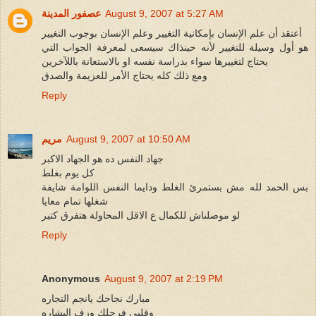
August 9, 2007 at 5:27 AM
عصفور المدينة
أعتقد أن علم الإنسان بإمكانية التغيير وعلم الإنسان بوجوب التغيير
هو أول وسيلة للتغيير لأنه حينذاك سيسعى لمعرفة الجواب التي
يحتاج لتغييرها سواء بدراسة نفسه او بالاستعانة باللآخرين
ومع ذلك كله يحتاج الأمر للعزيمة والصدق
Reply
August 9, 2007 at 10:50 AM
مريم
جهاد النفس ده هو الجهاد الاكبر
كل يوم بغلط
بس الحمد لله مش بستمرئ الغلط ودايما النفس اللوامة شايفة
شغلها تمام معايا
لو موصلناش للكمال ع الاقل المحاولة هتفرق كتير
Reply
Anonymous
August 9, 2007 at 2:19 PM
مبارك نجاحك يانجم التجاره
وقلبى فرحلك وزف البشاره