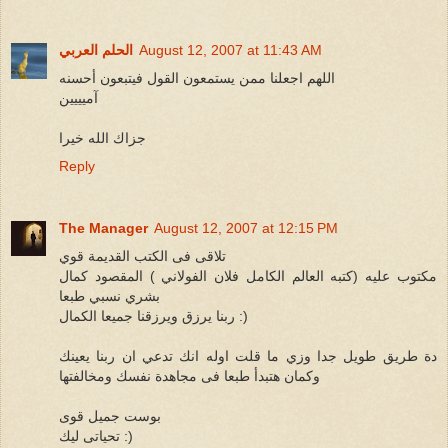
August 12, 2007 at 11:43 AM
الحلم العربي
اللهم اجعلنا ممن يستمعون القول فيتبعون أحسنه
آميييين
جزاك الله خيرا
Reply
The Manager
August 12, 2007 at 12:15 PM
تلاقى فى الكتب القديمة قوي
مكتوب عليه (كتبه العالم الكامل فلان الفولاني ) المقصود كمال
بشري نسبي طبعا
ربنا يرزق ويرزقنا جميعا الكمال :)
دة طريق طويل جدا وزي ما قلت اوله انك تدعي ان ربنا يعينك
وكمان هتبدأ طبعا فى مجاهدة نفسك ومخالفتها
بوست جميل قوى
تحياتى ليك :)