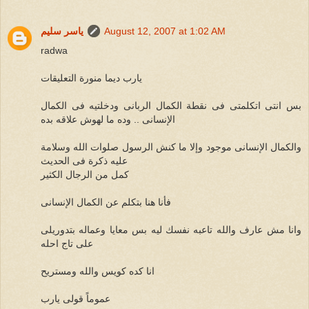
August 12, 2007 at 1:02 AM
ياسر سليم
radwa
يارب ديما منورة التعليقات
بس انتى اتكلمتى فى نقطة الكمال الربانى ودخلتيه فى الكمال
الإنسانى .. وده ما لهوش علاقه بده
والكمال الإنسانى موجود وإلا ما كنش الرسول صلوات الله وسلامة
عليه ذكرة فى الحديث
كمل من الرجال الكثير
فأنا هنا بتكلم عن الكمال الإنسانى
وانا مش عارف والله تاعبه نفسك ليه بس معايا وعماله بتدوريلى
على تاج احله
انا كده كويس والله ومستريح
عموماً قولى يارب