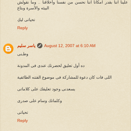
علينا اننا بقدر امكانا اننا نحسن من نفسنا وأخلاقنا .. وما نقولش
البيئه والأسرة وبتاع
تحياتى ليكِ
Reply
August 12, 2007 at 6:10 AM
ياسر سليم
وطـنى
ده أول تعليق لحضرتك عندى فى المدونة
اللى فات كان دعوة للمشاركة فى موضوع الفتنه الطائفية
يسعدنى وجود تعليقك على كلاماتى
وكلماتك وسام على صدرى
تحياتى
Reply