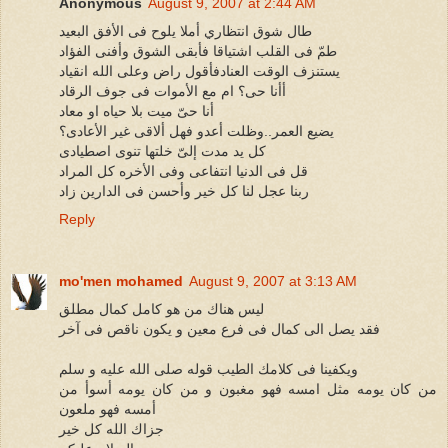
Anonymous
August 9, 2007 at 2:44 AM
طال شوق انتظاري أملا يلوح فى الأفق البعيد
طمّ فى القلب اشتياقا فأبقى الشوق وأفنى الفؤاد
يستنزف الوقت العنادفأقول راض وعلى الله انقياد
أأنا حى؟ ام مع الأموات فى جوف الرقاد
أنا حىّ ميت بلا حياه او معاد
يضيع العمر..وظلت أعدو فهل ألاقى غير الأعادى؟
كل يد مدت إلىّ خلتها تنوى اصطيادى
قل فى الدنيا انتفاعى وفى الأخره كل المراد
ربنا عجل لنا كل خير وأحسن فى الدارين زاد
Reply
mo'men mohamed
August 9, 2007 at 3:13 AM
ليس هناك من هو كامل كمال مطلق
فقد يصل الى كمال فى فرع معين و يكون ناقص فى آخر
ويكفينا فى كلامك الطيب قوله صلى الله عليه و سلم
من كان يومه مثل امسه فهو مغبون و من كان يومه أسوأ من
أمسه فهو ملعون
جزاك الله كل خير