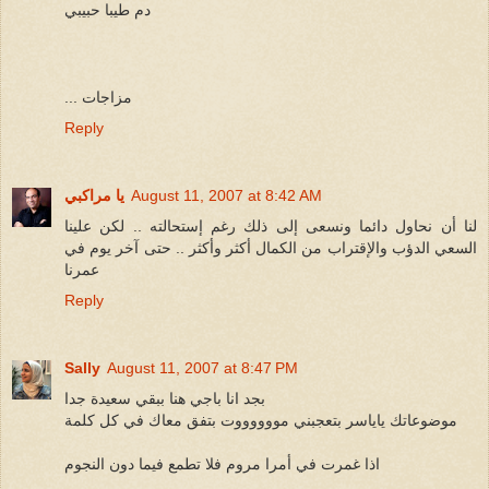
دم طيبا حبيبي
... مزاجات
Reply
August 11, 2007 at 8:42 AM
يا مراكبي
لنا أن نحاول دائما ونسعى إلى ذلك رغم إستحالته .. لكن علينا
السعي الدؤب والإقتراب من الكمال أكثر وأكثر .. حتى آخر يوم في
عمرنا
Reply
Sally
August 11, 2007 at 8:47 PM
بجد انا باجي هنا ببقي سعيدة جدا
موضوعاتك ياياسر بتعجبني مووووووت بتفق معاك في كل كلمة
اذا غمرت في أمرا مروم فلا تطمع فيما دون النجوم