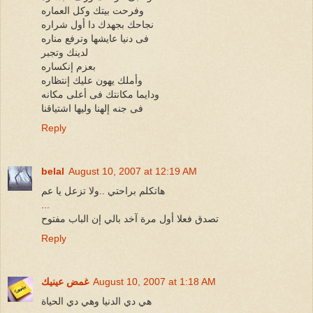
وفرحت بيتك وكل العماره
نجاحك بجهدك دا أول شراره
فى دنيا عايشها وترفع مناره
لدينك وتجبر
بعزم إنكساره
وأملك يهون عليك إنتظاره
ودايما مكانتك فى أعلى مكانه
فى جنه إلهنا وليها اشتياقنا
Reply
belal
August 10, 2007 at 12:19 AM
هاتكلم براحتي ..ولا تزعل يا عم
...
تصدق فعلا أول مرة آخد بالي إن الباب مفتوح
Reply
August 10, 2007 at 1:18 AM
غمض عينيك
هي دي الدنيا وهي دي الحياة