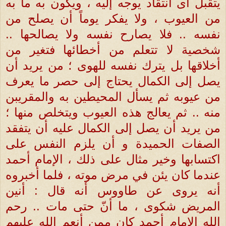
يتقبل أى انتقاد يوجه إليه ، ويكون به ما به
من العيوب ، ولا يفكر يوماً أن يصلح من
نفسه .. فلا يصارح نفسه ولا يصالحها ..
شخصية لا تتعلم من أخطائها فتغير من
أخلاقها بل يترك نفسه للهوى ؛ من يريد أن
يصل إلى الكمال يحتاج إلى حصر ما يعرف
من عيوبه ثم يسأل المحيطين به والمقريبن
منه .. ثم يعالج هذه العيوب ويتخلص منها ؛
من يريد أن يصل إلى الكمال عليه أن يتفقد
الصفات الحميدة و أن يلزم النفس على
اكتسابها وخير مثال على ذلك ، الإمام أحمد
عندما كان يئن في مرض موته ، فلما أخبروه
أنه يروى عن طاووس أنه قال : أنين
المريض شكوى ، ما أنّ حتى مات .. رحم
الله الإمام أحمد كان ممن أنعم الله عليهم