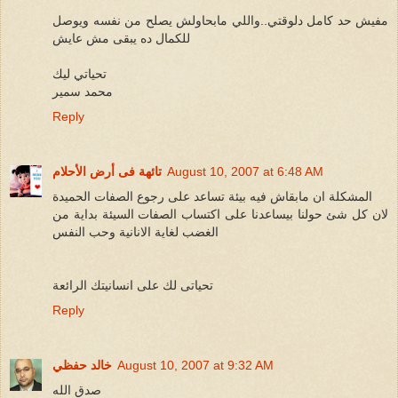
مفيش حد كامل دلوقتي..واللي مابحاولش يصلح من نفسه ويوصل
للكمال ده يبقى مش عايش
تحياتي ليك
محمد سمير
Reply
August 10, 2007 at 6:48 AM
تائهة فى أرض الأحلام
المشكلة ان مابقاش فيه بيئة تساعد على رجوع الصفات الحميدة
لان كل شئ حولنا بيساعدنا على اكتساب الصفات السيئة بداية من
الغضب لغاية الانانية وحب النفس
تحياتى لك على انسانيتك الرائعة
Reply
August 10, 2007 at 9:32 AM
خالد حفظي
صدق الله