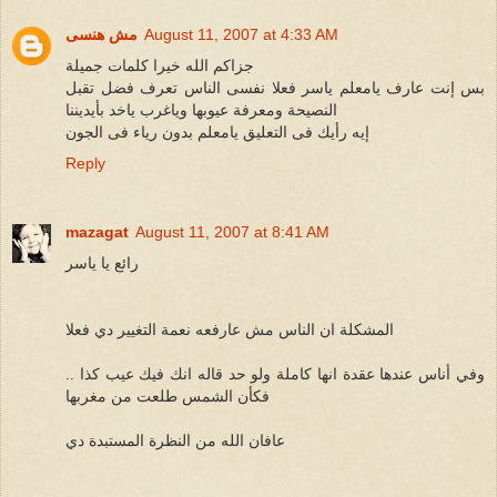
August 11, 2007 at 4:33 AM
مش هنسى
جزاكم الله خيرا كلمات جميلة
بس إنت عارف يامعلم ياسر فعلا نفسى الناس تعرف فضل تقبل
النصيحة ومعرفة عيوبها وياغرب ياخد بأيديننا
إيه رأيك فى التعليق يامعلم بدون رياء فى الجون
Reply
mazagat
August 11, 2007 at 8:41 AM
رائع يا ياسر
المشكلة ان الناس مش عارفعه نعمة التغيير دي فعلا
وفي أناس عندها عقدة انها كاملة ولو حد قاله انك فيك عيب كذا ..
فكأن الشمس طلعت من مغربها
عافان الله من النظرة المستبدة دي