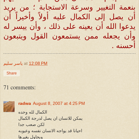
بنعمة التغيير وسرعة الاستجابة ؛ من يريد
أن يصل إلى الكمال عليه أولاً وأخيراً أن
يدعوا الله أن يعينه على ذلك ، وأن ييسر له
وأن يجعله ممن يستمعون القول ويتبعون
أحسنه .
12:08 PM
at
ياسر سليم
Share
71 comments:
radwa
August 8, 2007 at 4:25 PM
الكمال لله وحده
يمكن للانسان ان يصل لدرجة الكمال
لكن صعب جدا
احيانا قد يواجه الانسان نفسه وعيوبه
ويحاول يغيرها