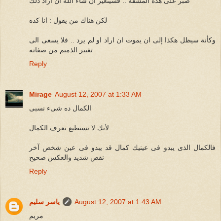
صبر على هذه المشقة .. فسيتغير ان شاء الله ان اراد ذلك
لكن هناك من يقول : انا كده
وكأنة سيظل هكذا إلى ان يموت ان اراد او لم يرد .. فلا يسعى الى
تغيير الذميم من صفاته
Reply
Mirage
August 12, 2007 at 1:33 AM
الكمال ده شىء نسبى
لأنك لا تستطيع تعرف الكمال
فالكمال الذى يبدو فى عينيك كمال قد يبدو فى عين شخص آخر
نقص شديد والعكس صحيح
Reply
August 12, 2007 at 1:43 AM
ياسر سليم
مريم