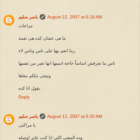
August 12, 2007 at 6:18 AM
ياسر سليم
مزاجات
ما هى عشان كده هى نعمة
ربنا انعم بيها على ناس وناس لاء
ناس ما تعرفش اساساً حاجة اسمها انها تغير من نفسها
وتيجى تتكلم معاها
يقول انا كده ..
Reply
August 12, 2007 at 6:20 AM
ياسر سليم
يا مراكبى
وده المعنى اللى انا كنت عايز اوصله