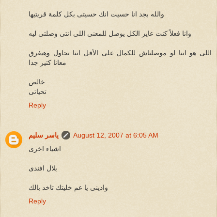
والله بجد انا حسيت انك حسيتى بكل كلمة قريتيها
وانا فعلاً كنت عايز الكل يوصل للمعنى اللى انتى وصلتى ليه
اللى هو اننا لو موصلناش للكمال على الأقل اننا نحاول وهيفرق
معانا كتير جدا
خالص
تحياتى
Reply
August 12, 2007 at 6:05 AM
ياسر سليم
اشياء اخرى
بلال افندى
وادينى يا عم خليتك تاخد بالك
Reply