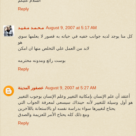
السلام عليكم
Reply
August 9, 2007 at 5:17 AM
مـحـمـد مـفـيـد
كل منا يوجد لديه جوانب خفيه في حياته به قصور لا يعلمها سوي
هو
لابد من العمل علي التخلص منها ان امكن
بوست رائع ومدونه محترمه
Reply
August 9, 2007 at 5:27 AM
عصفور المدينة
أعتقد أن علم الإنسان بإمكانية التغيير وعلم الإنسان بوجوب التغيير
هو أول وسيلة للتغيير لأنه حينذاك سيسعى لمعرفة الجواب التي
يحتاج لتغييرها سواء بدراسة نفسه او بالاستعانة باللآخرين
ومع ذلك كله يحتاج الأمر للعزيمة والصدق
Reply