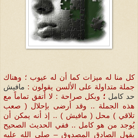
كل منا له ميزات كما أن له عيوب ؛ وهناك
جملة متداولة على الألسن يقولون :
مافيش
حد كامل
؛
وبكل صراحة : لا أتفق تماماً مع
هذه الجملة .. وقد أرضى بإحلال ( صعب
تلاقي ) محل ( مافيش ) .. إذ أنه يمكن أن
يُوجد من هو كامل .. ففي الحديث الصحيح
يقول الصادق المصدوق – صلى الله عليه