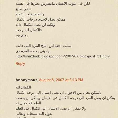
لكن فى عيوب الانسان مايقدرش يغيرها فى نفسه
بتبقى طابع
والطبع يغلب التطبع
ممكن يصل لاحدى درجات الكمال
ولكنه لن يصل للكمال ذاته
فالكمال لله وحده
دمتم بود
نسيت احط لين التاج المره اللى فاتت
وادينى بحطه المره دى
http://sha2loob.blogspot.com/2007/07/blog-post_31.html
Reply
Anonymous
August 8, 2007 at 5:13 PM
الكمال لله
لايمكن بحال من الاحوال ان يصل انسان الى درجه الكمال
يمكن ان يصل الفرد الى درجه الكمال فى الايمان ويمكن ان ينقصه
العلم فلا كمال له
ولا يمكن ان يصل الانسان الى الكمال فى العلم
لقول الله سبحانه وتعالى