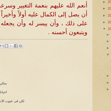
►
2
أنعم الله عليهم بنعمة التغيير وسرعة
►
2
أن يصل إلى الكمال عليه أولاً وأخيراً 
►
2
على ذلك ، وأن ييسر له وأن يجعله
►
2
▼
2
ويتبعون أحسنه .
يمكن 
احيان
لكن فى عيوب الان