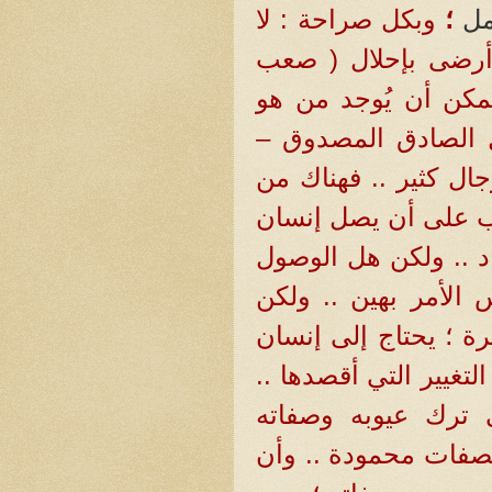
مل
؛
وبكل صراحة : لا
 أرضى بإحلال ( صعب
يمكن أن يُوجد من هو
 الصادق المصدوق –
ال كثير .. فهناك من
باب على أن يصل إنسان
اد .. ولكن هل الوصول
الأمر بهين .. ولكن
رة ؛ يحتاج إلى إنسان
التغيير التي أقصدها ..
 ترك عيوبه وصفاته
بصفات محمودة .. وأن