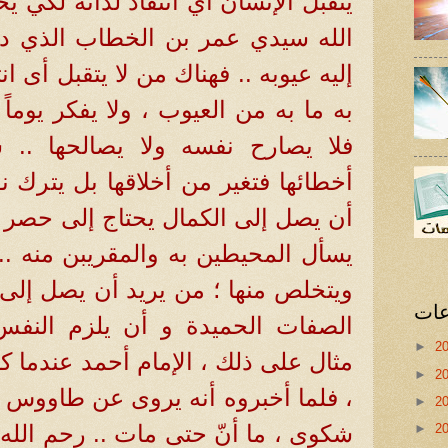
يتقبل الإنسان أي انتقاد لذاته لكي
الله سيدي عمر بن الخطاب الذي دع
إليه عيوبه .. فهناك من لا يتقبل أى ان
به ما به من العيوب ، ولا يفكر يوما
فلا يصارح نفسه ولا يصالحها .. 
أخطائها فتغير من أخلاقها بل يترك 
أن يصل إلى الكمال يحتاج إلى حصر 
يسأل المحيطين به والمقريبن منه ..
ويتخلص منها ؛ من يريد أن يصل إلى 
عات
الصفات الحميدة و أن يلزم النفس
►
2
مثال على ذلك ، الإمام أحمد عندما 
►
2
، فلما أخبروه أنه يروى عن طاووس أ
►
2
شكوى ، ما أنّ حتى مات .. رحم الله
►
2