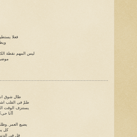
فعلا يستطي
ويظ
ليس المهم نقطة الكم
موضوع
طال شوق انتظ
طمّ فى القلب اشتي
يستنزف الوقت العن
أأنا حى؟
يضيع العمر..وظلت
كل يد
قل فى الدنيا