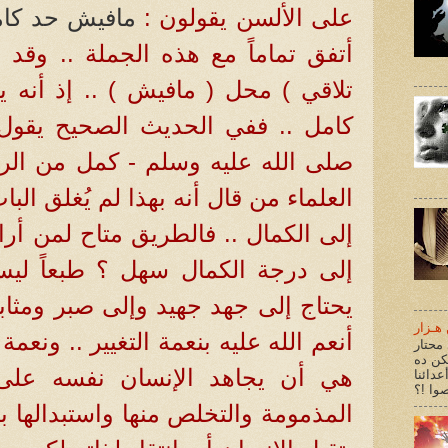
على الألسن يقولون :
مافيش حد كا
أتفق تماماً مع هذه الجملة .. وقد
تلاقي ) محل ( مافيش ) .. إذ أنه 
كامل .. ففي الحديث الصحيح يقول
صلى الله عليه وسلم - كمل من الرج
العلماء من قال أنه بهذا لم يُغلق ال
إلى الكمال .. فالطريق متاح لمن أر
إلى درجة الكمال سهل ؟ طبعاً ليس 
يحتاج إلى جهد جهيد وإلى صبر ومثاب
هـزار
أنعم الله عليه بنعمة التغيير .. ونعمة 
محتار
كن ده
هي أن يجاهد الإنسان نفسه على
عدائنا
المذمومة والتخلص منها واستبدالها 