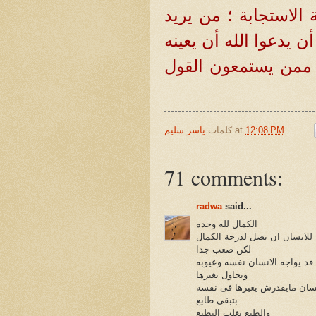
 الاستجابة ؛ من يريد
أن يدعوا الله أن يعينه
 ممن يستمعون القول
12:08 PM
at
كلمات
ياسر سليم
71 comments:
radwa
said...
الكمال لله وحده
للانسان ان يصل لدرجة الكمال
لكن صعب جدا
ا قد يواجه الانسان نفسه وعيوبه
ويحاول يغيرها
سان مايقدرش يغيرها فى نفسه
بتبقى طابع
والطبع يغلب التطبع