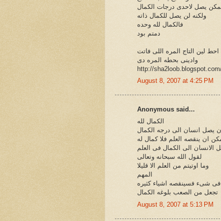
كن يصل لاحدى درجات الكمال
ولكنه لن يصل للكمال ذاته
فالكمال لله وحده
دمتم بود
حط لين التاج المره اللى فاتت
وادينى بحطه المره دى
http://sha2loob.blogspot.com
August 8, 2007 at 4:25 PM
Anonymous said...
الكمال لله
ان يصل انسان الى درجه الكمال
ن ان ينقصه العلم فلا كمال له
 الانسان الى الكمال فى العلم
لقول الله سبحانه وتعالى
وما اوتيتم من العلم الا قليلا
المهم
 فى شىء فسينقصه اشياء كثيره
تجعل من الصعب بلوغه الكمال
August 8, 2007 at 5:13 PM