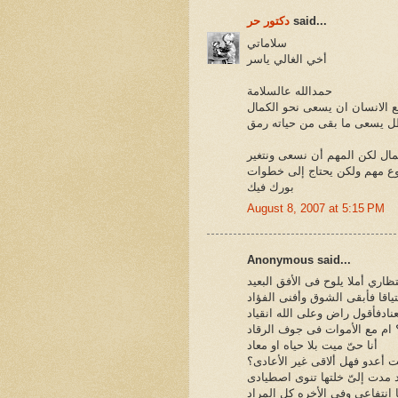
said...
دكتور حر
سلاماتي
أخي الغالي ياسر
حمدالله عالسلامة
ع الانسان ان يسعى نحو الكمال
ل يسعى ما بقى من حياته رمق
ال لكن المهم أن نسعى ونتغير
 مهم ولكن يحتاج إلى خطوات
بورك فيك
August 8, 2007 at 5:15 PM
Anonymous said...
اري أملا يلوح فى الأفق البعيد
اقا فأبقى الشوق وأفنى الفؤاد
ادفأقول راض وعلى الله انقياد
 ام مع الأموات فى جوف الرقاد
أنا حىّ ميت بلا حياه او معاد
 أعدو فهل ألاقى غير الأعادى؟
 مدت إلىّ خلتها تنوى اصطيادى
 انتفاعى وفى الأخره كل المراد