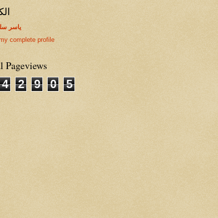
الك
ياسر سل
my complete profile
al Pageviews
4
2
9
0
5