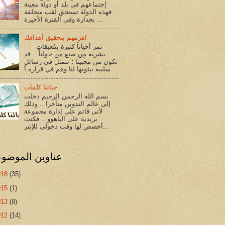
إجتماعهم فى بلد أو دولة معينة
فهذه الدولة تستحق لقب متخلفة
بجدارة وفى الفترة الأخيرة ...
اهزمهم بتحقيق أهدافك
- - نَمر أحياناً كثيرة بمُعيقاتٍ
بشرية مِن صنع مَن حولنا .. قد
تكون من محبينا ؛ تتمثل في رسائل
سلبية يبثونها لنا وهم في قرارة أ...
حياتنا كلمات
بسم الله الرحمن الرحيم دخلت
إلى عالم التدوين متأخرا .. وذلك
لأنى قائم على إدارة مجموعة
بريدية على الياهوو .. فكنت
أخصص لها وقت دخولى للإنتر...
عناوين الموضو
018
(35)
015
(1)
013
(8)
012
(14)