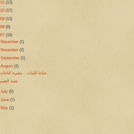
011
(13)
010
(17)
009
(13)
008
(8)
007
(19)
►
December
(1)
►
November
(2)
►
September
(1)
▼
August
(2)
حياتنا كلمات .. مقبرة التاجات
نعمة التغيير
►
July
(5)
►
June
(7)
►
May
(1)