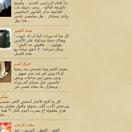
بدأ العام الدراسي الجديد .. وأصبح
بالفرقة الثالثة .. وعند دخوله باب
الجامعة تذكر العامين الماضيين
وأخذ يتساءل .. هل سأمضي عامي
هذا مثل ...
نعمة التغيير
كل منا له ميزات كما أن له عيوب ؛
وهناك جملة متداولة على الألسن
يقولون : مافيش حد كامل ؛
وبكل صراحة : لا أتفق تماماً مع
هذه الجمل...
فـرق كبيـر
بيعدى العمر وما نحسش بيه رضينا
أو لاء ومن غير ليه بتمر شهور ..
وتمر سنين تمر ساعات ومش
حاسيين جيل بيسلم للى وراه
وبيتنازل علـ معاه غصبٍ عن...
يمكن 
كل ما أفتح الأخبار أندهش ألاقى نفسى 
وبرتعش أكدب اللى بشوفه وأقول معلش يم
هزار معقولة أخ يضرب أخوه بالنار !؟ هما أ
خلصوا !؟ ...
مثلث الرعب
الفقر - الجهل - المرض - عند