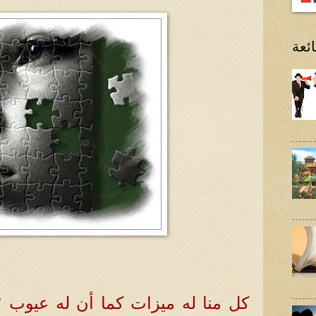
ئعة
كل منا له ميزات كما أن له عيوب ؛