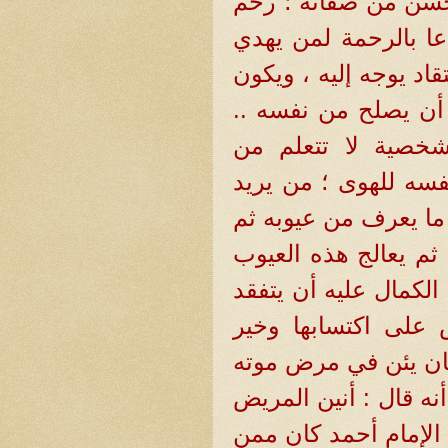
 يحسن من صفاته ؛ رحم
ا بالرحمة لمن يهدي
تقاد يوجه إليه ، ويكون
ً أن يصلح من نفسه ..
شخصية لا تتعلم من
نفسه للهوى ؛ من يريد
ما يعرف من عيوبه ثم
 ثم يعالج هذه العيوب
الكمال عليه أن يتفقد
 على اكتسابها وخير
كان يئن في مرض موته
نه قال : أنين المريض
 الإمام أحمد كان ممن