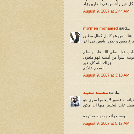
 كل خير وأحسن فى الدارين زاد
August 9, 2007 at 2:44 AM
mo'men mohamed
said...
هناك من هو كامل كمال مطلق
رع معين و يكون ناقص فى آخر
طيب قوله صلى الله عليه و سلم
يومه أسوأ من أمسه فهو ملعون
جزاك الله كل خير
السلام عليكم
August 9, 2007 at 3:13 AM
said...
مـحـمـد مـفـيـد
اته به قصور لا يعلمها سوي هو
لعمل علي التخلص منها ان امكن
بوست رائع ومدونه محترمه
August 9, 2007 at 5:17 AM