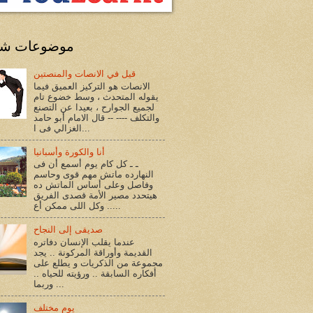
موضوعات شا
قيل في الانصات والمنصتين
الانصات هو التركيز العميق فيما
يقوله المتحدث ، وسط خضوع تام
لجميع الجوارح ، بعيدا عن التصنع
والتكلف ---- -- قال الامام أبو حامد
الغزالي فى ا...
أنا والكورة وأسبانيا
ـ ـ كل كام يوم أسمع أن فى
النهارده ماتش مهم قوى وحاسم
وفاصل وعلى أساس الماتش ده
هيتحدد مصير الأمة قصدى الفريق
.. وكل اللى ممكن أع...
صديقى إلى النجاح
عندما يقلب الإنسان دفاتره
القديمة وأوراقة المركونة .. يجد
مجموعة من الذكريات و يطلع على
أفكاره السابقة .. ورؤيته للحياه ..
وربما ...
يوم مختلف