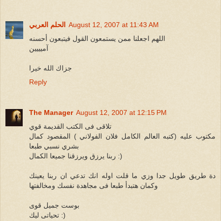
August 12, 2007 at 11:43 AM
الحلم العربي
اللهم اجعلنا ممن يستمعون القول فيتبعون أحسنه
آميييين
جزاك الله خيرا
Reply
The Manager
August 12, 2007 at 12:15 PM
تلاقى فى الكتب القديمة قوي
مكتوب عليه (كتبه العالم الكامل فلان الفولاني ) المقصود كمال
بشري نسبي طبعا
ربنا يرزق ويرزقنا جميعا الكمال :)
دة طريق طويل جدا وزي ما قلت اوله انك تدعي ان ربنا يعينك
وكمان هتبدأ طبعا فى مجاهدة نفسك ومخالفتها
بوست جميل قوى
تحياتى ليك :)