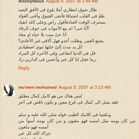
Anonymous
August 9, 2007 at 2:44 AM
طال شوق انتظاري أملا يلوح فى الأفق البعيد
طمّ فى القلب اشتياقا فأبقى الشوق وأفنى الفؤاد
يستنزف الوقت العنادفأقول راض وعلى الله انقياد
أأنا حى؟ ام مع الأموات فى جوف الرقاد
أنا حىّ ميت بلا حياه او معاد
يضيع العمر..وظلت أعدو فهل ألاقى غير الأعادى؟
كل يد مدت إلىّ خلتها تنوى اصطيادى
قل فى الدنيا انتفاعى وفى الأخره كل المراد
ربنا عجل لنا كل خير وأحسن فى الدارين زاد
Reply
mo'men mohamed
August 9, 2007 at 3:13 AM
ليس هناك من هو كامل كمال مطلق
فقد يصل الى كمال فى فرع معين و يكون ناقص فى آخر
ويكفينا فى كلامك الطيب قوله صلى الله عليه و سلم
من كان يومه مثل امسه فهو مغبون و من كان يومه أسوأ من
أمسه فهو ملعون
جزاك الله كل خير