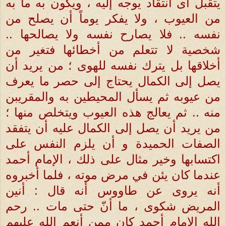
يتقبل أى انتقاد يوجه إليه ، ويكون به ما به
من العيوب ، ولا يفكر يوماً أن يصلح من
نفسه .. فلا يصارح نفسه ولا يصالحها ..
شخصية لا تتعلم من أخطائها فتغير من
أخلاقها بل يترك نفسه للهوى ؛ من يريد أن
يصل إلى الكمال يحتاج إلى حصر ما يعرف
من عيوبه ثم يسأل المحيطين به والمقريبن
منه .. ثم يعالج هذه العيوب ويتخلص منها ؛
من يريد أن يصل إلى الكمال عليه أن يتفقد
الصفات الحميدة و أن يلزم النفس على
اكتسابها وخير مثال على ذلك ، الإمام أحمد
عندما كان يئن في مرض موته ، فلما أخبروه
أنه يروى عن طاووس أنه قال : أنين
المريض شكوى ، ما أنّ حتى مات .. رحم
الله الإمام أحمد كان ممن أنعم الله عليهم