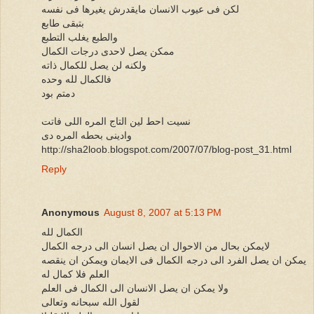
لكن فى عيوب الانسان مايقدرش يغيرها فى نفسه
بتبقى طابع
والطبع يغلب التطبع
ممكن يصل لاحدى درجات الكمال
ولكنه لن يصل للكمال ذاته
فالكمال لله وحده
دمتم بود
نسيت احط لين التاج المره اللى فاتت
وادينى بحطه المره دى
http://sha2loob.blogspot.com/2007/07/blog-post_31.html
Reply
Anonymous
August 8, 2007 at 5:13 PM
الكمال لله
لايمكن بحال من الاحوال ان يصل انسان الى درجه الكمال
يمكن ان يصل الفرد الى درجه الكمال فى الايمان ويمكن ان ينقصه
العلم فلا كمال له
ولا يمكن ان يصل الانسان الى الكمال فى العلم
لقول الله سبحانه وتعالى