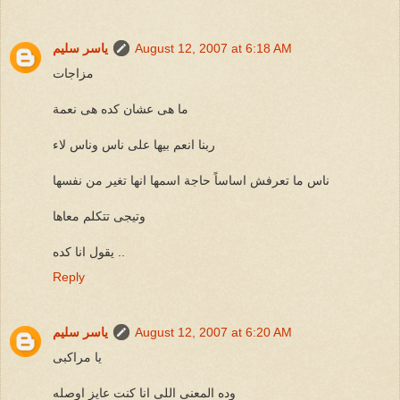
August 12, 2007 at 6:18 AM
ياسر سليم
مزاجات
ما هى عشان كده هى نعمة
ربنا انعم بيها على ناس وناس لاء
ناس ما تعرفش اساساً حاجة اسمها انها تغير من نفسها
وتيجى تتكلم معاها
يقول انا كده ..
Reply
August 12, 2007 at 6:20 AM
ياسر سليم
يا مراكبى
وده المعنى اللى انا كنت عايز اوصله