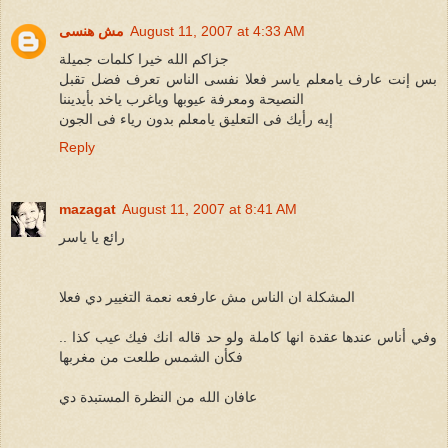
August 11, 2007 at 4:33 AM
مش هنسى
جزاكم الله خيرا كلمات جميلة
بس إنت عارف يامعلم ياسر فعلا نفسى الناس تعرف فضل تقبل
النصيحة ومعرفة عيوبها وياغرب ياخد بأيديننا
إيه رأيك فى التعليق يامعلم بدون رياء فى الجون
Reply
mazagat
August 11, 2007 at 8:41 AM
رائع يا ياسر
المشكلة ان الناس مش عارفعه نعمة التغيير دي فعلا
وفي أناس عندها عقدة انها كاملة ولو حد قاله انك فيك عيب كذا ..
فكأن الشمس طلعت من مغربها
عافان الله من النظرة المستبدة دي