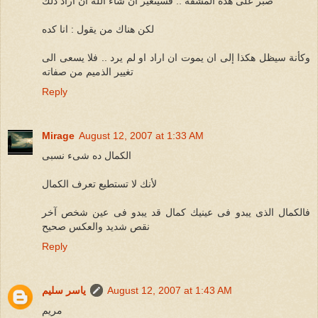
صبر على هذه المشقة .. فسيتغير ان شاء الله ان اراد ذلك
لكن هناك من يقول : انا كده
وكأنة سيظل هكذا إلى ان يموت ان اراد او لم يرد .. فلا يسعى الى
تغيير الذميم من صفاته
Reply
Mirage
August 12, 2007 at 1:33 AM
الكمال ده شىء نسبى
لأنك لا تستطيع تعرف الكمال
فالكمال الذى يبدو فى عينيك كمال قد يبدو فى عين شخص آخر
نقص شديد والعكس صحيح
Reply
August 12, 2007 at 1:43 AM
ياسر سليم
مريم