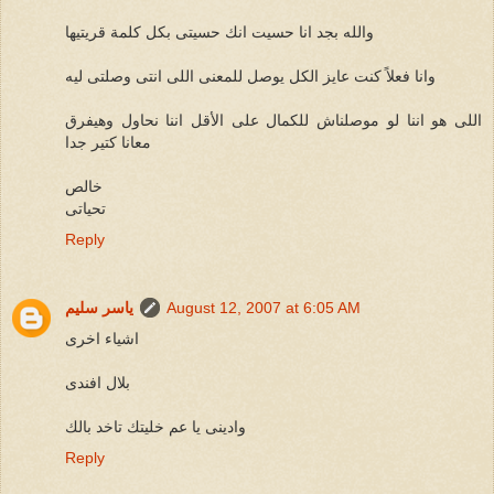
والله بجد انا حسيت انك حسيتى بكل كلمة قريتيها
وانا فعلاً كنت عايز الكل يوصل للمعنى اللى انتى وصلتى ليه
اللى هو اننا لو موصلناش للكمال على الأقل اننا نحاول وهيفرق
معانا كتير جدا
خالص
تحياتى
Reply
August 12, 2007 at 6:05 AM
ياسر سليم
اشياء اخرى
بلال افندى
وادينى يا عم خليتك تاخد بالك
Reply