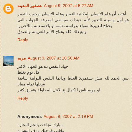
August 9, 2007 at 5:27 AM
عصفور المدينة
أعتقد أن علم الإنسان بإمكانية التغيير وعلم الإنسان بوجوب التغيير
هو أول وسيلة للتغيير لأنه حينذاك سيسعى لمعرفة الجواب التي
يحتاج لتغييرها سواء بدراسة نفسه او بالاستعانة باللآخرين
ومع ذلك كله يحتاج الأمر للعزيمة والصدق
Reply
August 9, 2007 at 10:50 AM
مريم
جهاد النفس ده هو الجهاد الاكبر
كل يوم بغلط
بس الحمد لله مش بستمرئ الغلط ودايما النفس اللوامة شايفة
شغلها تمام معايا
لو موصلناش للكمال ع الاقل المحاولة هتفرق كتير
Reply
Anonymous
August 9, 2007 at 2:19 PM
مبارك نجاحك يانجم التجاره
وقلبى فرحلك وزف البشاره