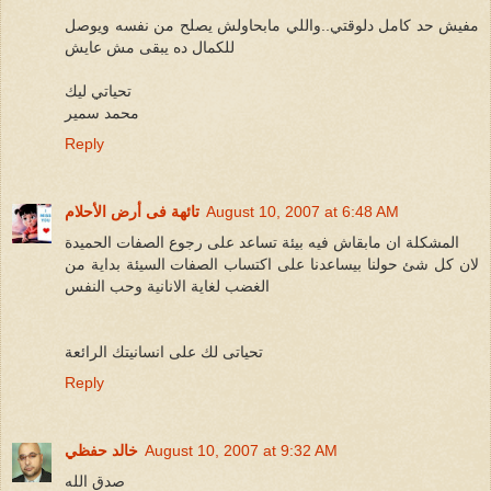
مفيش حد كامل دلوقتي..واللي مابحاولش يصلح من نفسه ويوصل
للكمال ده يبقى مش عايش
تحياتي ليك
محمد سمير
Reply
August 10, 2007 at 6:48 AM
تائهة فى أرض الأحلام
المشكلة ان مابقاش فيه بيئة تساعد على رجوع الصفات الحميدة
لان كل شئ حولنا بيساعدنا على اكتساب الصفات السيئة بداية من
الغضب لغاية الانانية وحب النفس
تحياتى لك على انسانيتك الرائعة
Reply
August 10, 2007 at 9:32 AM
خالد حفظي
صدق الله