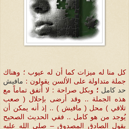
كل منا له ميزات كما أن له عيوب ؛ وهناك
جملة متداولة على الألسن يقولون :
مافيش
حد كامل
؛
وبكل صراحة : لا أتفق تماماً مع
هذه الجملة .. وقد أرضى بإحلال ( صعب
تلاقي ) محل ( مافيش ) .. إذ أنه يمكن أن
يُوجد من هو كامل .. ففي الحديث الصحيح
يقول الصادق المصدوق – صلى الله عليه