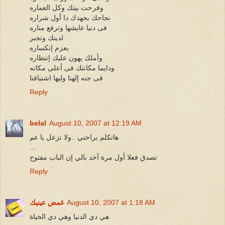
وفرحت بيتك وكل العماره
نجاحك بجهدك دا أول شراره
فى دنيا عايشها وترفع مناره
لدينك وتجبر
بعزم إنكساره
وأملك يهون عليك إنتظاره
ودايما مكانتك فى أعلى مكانه
فى جنه إلهنا وليها اشتياقنا
Reply
belal
August 10, 2007 at 12:19 AM
هاتكلم براحتي ..ولا تزعل يا عم
...
تصدق فعلا أول مرة آخد بالي إن الباب مفتوح
Reply
August 10, 2007 at 1:18 AM
غمض عينيك
هي دي الدنيا وهي دي الحياة