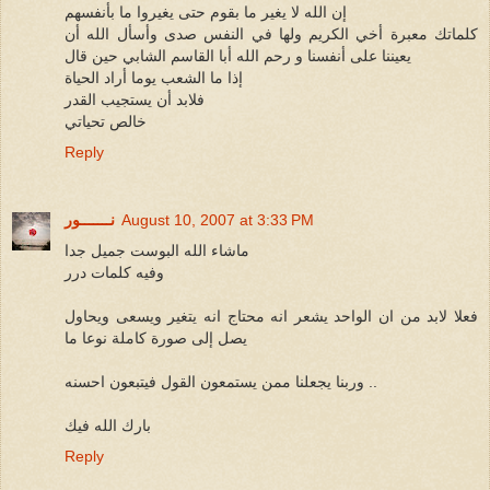
إن الله لا يغير ما بقوم حتى يغيروا ما بأنفسهم
كلماتك معبرة أخي الكريم ولها في النفس صدى وأسأل الله أن
يعيننا على أنفسنا و رحم الله أبا القاسم الشابي حين قال
إذا ما الشعب يوما أراد الحياة
فلابد أن يستجيب القدر
خالص تحياتي
Reply
August 10, 2007 at 3:33 PM
نـــــــور
ماشاء الله البوست جميل جدا
وفيه كلمات درر
فعلا لابد من ان الواحد يشعر انه محتاج انه يتغير ويسعى ويحاول
يصل إلى صورة كاملة نوعا ما
وربنا يجعلنا ممن يستمعون القول فيتبعون احسنه ..
بارك الله فيك
Reply