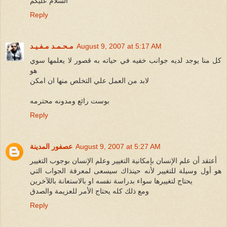
السلام عليكم
Reply
August 9, 2007 at 5:17 AM
مـحـمـد مـفـيـد
كل منا يوجد لديه جوانب خفيه في حياته به قصور لا يعلمها سوي
هو
لابد من العمل علي التخلص منها ان امكن
بوست رائع ومدونه محترمه
Reply
August 9, 2007 at 5:27 AM
عصفور المدينة
أعتقد أن علم الإنسان بإمكانية التغيير وعلم الإنسان بوجوب التغيير
هو أول وسيلة للتغيير لأنه حينذاك سيسعى لمعرفة الجواب التي
يحتاج لتغييرها سواء بدراسة نفسه او بالاستعانة باللآخرين
ومع ذلك كله يحتاج الأمر للعزيمة والصدق
Reply