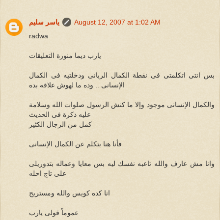
August 12, 2007 at 1:02 AM
ياسر سليم
radwa
يارب ديما منورة التعليقات
بس انتى اتكلمتى فى نقطة الكمال الربانى ودخلتيه فى الكمال
الإنسانى .. وده ما لهوش علاقه بده
والكمال الإنسانى موجود وإلا ما كنش الرسول صلوات الله وسلامة
عليه ذكرة فى الحديث
كمل من الرجال الكثير
فأنا هنا بتكلم عن الكمال الإنسانى
وانا مش عارف والله تاعبه نفسك ليه بس معايا وعماله بتدوريلى
على تاج احله
انا كده كويس والله ومستريح
عموماً قولى يارب