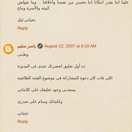
علينا اننا بقدر امكانا اننا نحسن من نفسنا وأخلاقنا .. وما نقولش
البيئه والأسرة وبتاع
تحياتى ليكِ
Reply
August 12, 2007 at 6:10 AM
ياسر سليم
وطـنى
ده أول تعليق لحضرتك عندى فى المدونة
اللى فات كان دعوة للمشاركة فى موضوع الفتنه الطائفية
يسعدنى وجود تعليقك على كلاماتى
وكلماتك وسام على صدرى
تحياتى
Reply