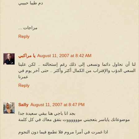
دم طيبا حبيبي
... مزاجات
Reply
August 11, 2007 at 8:42 AM
يا مراكبي
لنا أن نحاول دائما ونسعى إلى ذلك رغم إستحالته .. لكن علينا
السعي الدؤب والإقتراب من الكمال أكثر وأكثر .. حتى آخر يوم في
عمرنا
Reply
Sally
August 11, 2007 at 8:47 PM
بجد انا باجي هنا ببقي سعيدة جدا
موضوعاتك ياياسر بتعجبني مووووووت بتفق معاك في كل كلمة
اذا غمرت في أمرا مروم فلا تطمع فيما دون النجوم