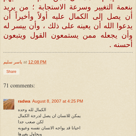
بنعمة التغيير وسرعة الاستجابة ؛ من يريد
أن يصل إلى الكمال عليه أولاً وأخيراً أن
يدعوا الله أن يعينه على ذلك ، وأن ييسر له
وأن يجعله ممن يستمعون القول ويتبعون
أحسنه .
12:08 PM
at
ياسر سليم
Share
71 comments:
radwa
August 8, 2007 at 4:25 PM
الكمال لله وحده
يمكن للانسان ان يصل لدرجة الكمال
لكن صعب جدا
احيانا قد يواجه الانسان نفسه وعيوبه
ويحاول يغيرها