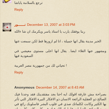
ترجع بالسلامة ياباشا
Reply
December 13, 2007 at 3:03 PM
نـــــــور
ربنا يوفقك يارب يا استاذ ياسر ويكرمك ان شا ءالله
الخبر مدينة يقال انها جميلة ، انا لم ازورها قط لكن سمعت عنها
ومشهور عنها الغلاء ايضا.. يقال انها اعلى مستوى معيشي في
السعودية فيها
تحياتي لك من جمهورية مصر العربية !
Reply
Anonymous
December 14, 2007 at 8:43 AM
بصراحة مش عارفة اقولك ايه احنا بجد مفتقدينك فقد وجدنا فيك
الصالح ذو العقلية الرائعة الانسان ذو الافكار النيرة الافكار التي تأثر
بها الكثير وكانت لكلماتك صدي في قلوب البشر فاسلوبك رائع في
سرد النصائح والعبارات فليبارك الله فيك في كل مكان وكل زمان