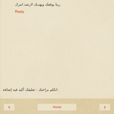
ربنا يوفقك ويهديك لارشد امرك
Reply
اتكلم براحتك - تعليقك أكيد فيه إضافة .
‹
›
Home