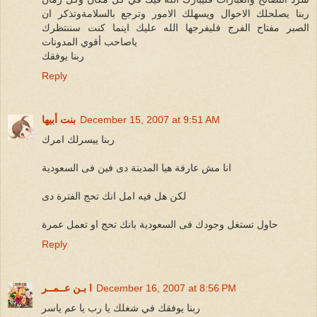
ربنا يصلحلك الاحوال ويسهلك الامور وترجع بالسلامةوتذكر ان
الصبر مفتاح الفرج فليفرجها الله عليك اينما كنت سننتظرك
ياصاحب أقوي المدونات
ربنا يوفقك
Reply
December 15, 2007 at 9:51 AM
بنت أبيها
ربنا ييسرلك امرك
انا مش عارفة هيا المدينة دى فين فى السعودية
لكن هل فيه امل انك تحج الفترة دى
حاول تستغل وجودك فى السعودية بانك تحج او تعمل عمرة
Reply
December 16, 2007 at 8:56 PM
ا بـن عــمــر
ربنا يوفقك في شغلك يا رب يا عم ياسر