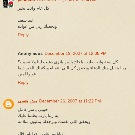
كل عام وانت بخير
عيد سعيد
ويجعلك ربي من عواده
Reply
Anonymous
December 19, 2007 at 12:05 PM
كل سنة وانت طيب ياحاج ياسر ياتري دعيت لينا ولا نسيت؟
ربنا يتقبل منك الدعاء ويحقق كل اللي بتتمناه ويكتبلك الخير ديما
قولوا امين
Reply
December 26, 2007 at 11:22 PM
مش هنسى
حبيبى ياسر عامل
ايه ربنا يارب يطمنا عليك
ويحقق اللى نفسك ونرجعلنا بمليون سلامة
وياياسر على رأى اللى قال