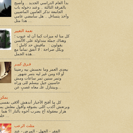
بدأ العام الدراسي الجديد .. وأصبح
بالفرقة الثالثة .. وعند دخوله باب
الجامعة تذكر العامين الماضيين
وأخذ يتساءل .. هل سأمضي عامي
هذا مثل ...
نعمة التغيير
كل منا له ميزات كما أن له عيوب ؛
وهناك جملة متداولة على الألسن
يقولون : مافيش حد كامل ؛
وبكل صراحة : لا أتفق تماماً مع
هذه الجمل...
فـرق كبيـر
بيعدى العمر وما نحسش بيه رضينا
أو لاء ومن غير ليه بتمر شهور ..
وتمر سنين تمر ساعات ومش
حاسيين جيل بيسلم للى وراه
وبيتنازل علـ معاه غصبٍ عن...
يمكن 
كل ما أفتح الأخبار أندهش ألاقى نفسى 
وبرتعش أكدب اللى بشوفه وأقول معلش يم
هزار معقولة أخ يضرب أخوه بالنار !؟ هما أ
خلصوا !؟ ...
مثلث الرعب
الفقر - الجهل - المرض - عند