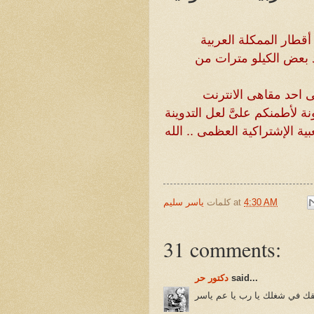
قطار الممكلة العربية
د بعض الكيلو مترات من
ى احد مقاهى الانترنت
 لأطمنكم علىَّ لعل التدوينة
ية الإشتراكية العظمى .. الله
4:30 AM
at
كلمات
ياسر سليم
31 comments:
said...
دكتور حر
فقك في شغلك يا رب يا عم ياسر