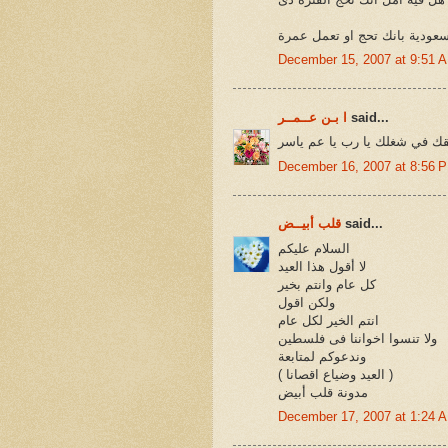
ودية بانك تحج او تعمل عمرة
December 15, 2007 at 9:51 
said...
ا بـن عــمــر
فقك في شغلك يا رب يا عم ياسر
December 16, 2007 at 8:56 
said...
قلب أبيــض
السلام عليكم
لا أقول هذا العيد
كل عام وانتم بخير
ولكن اقول
انتم الخير لكل عام
ولا تنسوا اخواننا فى فلسطين
وندعوكم لمتابعة
( العيد وضياع اقصانا )
مدونة قلب أبيض
December 17, 2007 at 1:24 