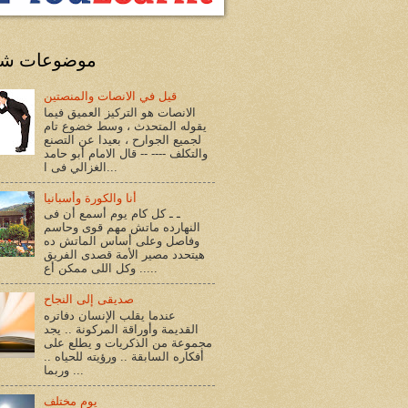
موضوعات شا
قيل في الانصات والمنصتين
الانصات هو التركيز العميق فيما
يقوله المتحدث ، وسط خضوع تام
لجميع الجوارح ، بعيدا عن التصنع
والتكلف ---- -- قال الامام أبو حامد
الغزالي فى ا...
أنا والكورة وأسبانيا
ـ ـ كل كام يوم أسمع أن فى
النهارده ماتش مهم قوى وحاسم
وفاصل وعلى أساس الماتش ده
هيتحدد مصير الأمة قصدى الفريق
.. وكل اللى ممكن أع...
صديقى إلى النجاح
عندما يقلب الإنسان دفاتره
القديمة وأوراقة المركونة .. يجد
مجموعة من الذكريات و يطلع على
أفكاره السابقة .. ورؤيته للحياه ..
وربما ...
يوم مختلف