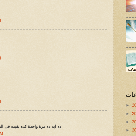
M
M
عات
M
►
2
►
2
►
2
ده ايه ده مرة واحدة كده بقيت فى ال
►
2
AM