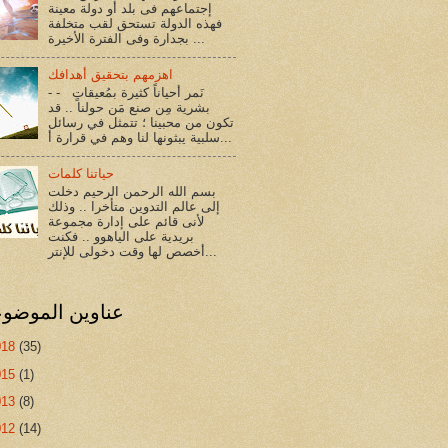
إجتماعهم فى بلد أو دولة معينة
فهذه الدولة تستحق لقب متخلفة
بجدارة وفى الفترة الأخيرة ...
اهزمهم بتحقيق أهدافك
- - نَمر أحياناً كثيرة بمُعيقاتٍ
بشرية مِن صنع مَن حولنا .. قد
تكون من محبينا ؛ تتمثل في رسائل
سلبية يبثونها لنا وهم في قرارة أ...
حياتنا كلمات
بسم الله الرحمن الرحيم دخلت
إلى عالم التدوين متأخرا .. وذلك
لأنى قائم على إدارة مجموعة
بريدية على الياهوو .. فكنت
أخصص لها وقت دخولى للإنتر...
عناوين الموضو
018
(35)
015
(1)
013
(8)
012
(14)