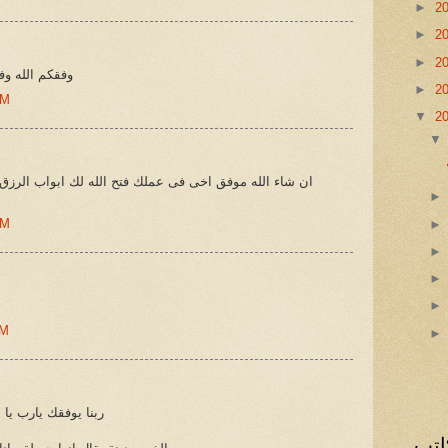
►
2
►
2
►
2
وفقكم الله و
►
2
AM
▼
2
ان شاء الله موفق اخى فى عملك فتح الله لك ابواب الرز
AM
AM
ربنا يوفقك يارب يا 
اتب