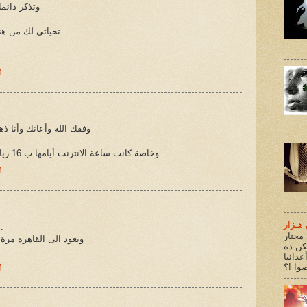
وتذكر دائما
تحياتي لك من 
M
وفقك الله وأعانك وأنا ذهب
وخاصة كانت ساعة الانترنت أيامها ب 16 ريال وكانت هنا في مصر ب 2 جنيه
M
هـزار
وفقك الله دو
محتار
وتعود الى القاهره مرة
كن ده
عدائنا
M