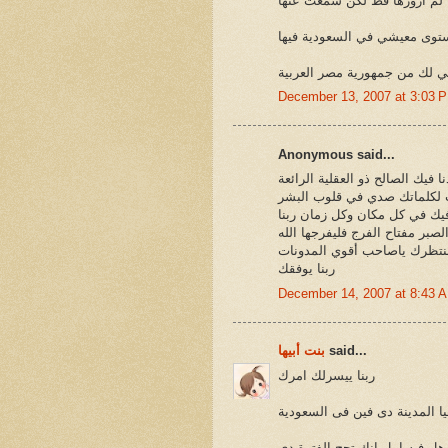
انا لم ازورها قط لكن سمعت عنها
مستوى معيشي في السعودية فيها
December 13, 2007 at 3:03 
Anonymous said...
فيك الصالح ذو العقلية الرائعة
كانت لكلماتك صدي في قلوب البشر
 فيك في كل مكان وكل زمان ربنا
صبر مفتاح الفرج فليفرجها الله
ننتظرك ياصاحب أقوي المدونات
ربنا يوفقك
December 14, 2007 at 8:43 
said...
بنت أبيها
ربنا ييسرلك امرك
ا المدينة دى فين فى السعودية
هل فيه امل انك تحج الفترة دى