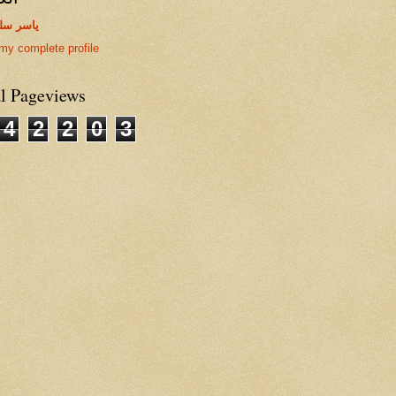
ياسر سل
my complete profile
al Pageviews
4
2
2
0
3