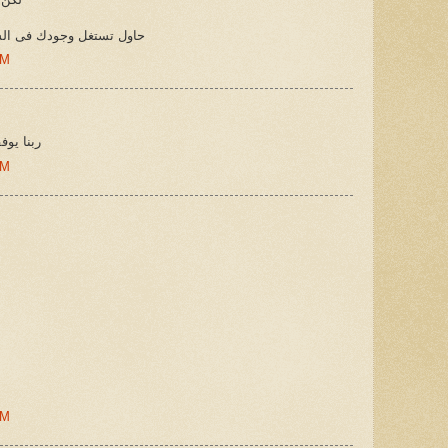
حاول تستغل وجودك فى السع
AM
ربنا يو
PM
AM