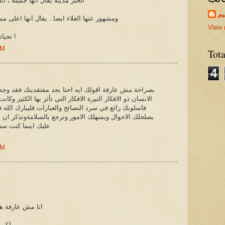
الخبر مدينة يقال انها جميلة ، 
يم
ومشهور عنها الغلاء ايضا.. يقال انها اعلى 
View 
تحياتي لك من جمهورية مصر العربية !
PM
Tot
4
بصراحة مش عارفة اقولك ايه احنا بجد مفتقدينك فقد وجدنا 
الانسان ذو الافكار النيرة الافكار التي تأثر بها الكثير و
فاسلوبك رائع في سرد النصائح والعبارات فليبارك الله
يصلحلك الاحوال ويسهلك الامور وترجع بالسلامةوتذكر ان ال
عليك اينما كنت س
AM
انا مش عارفة هي
لكن 