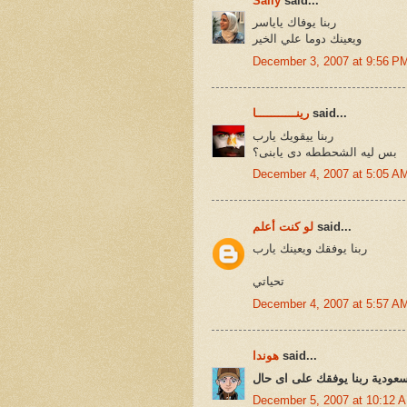
Sally
said...
ربنا يوفاك ياياسر
ويعينك دوما علي الخير
December 3, 2007 at 9:56 P
said...
رينـــــــــــا
ربنا ييقويك يارب
بس ليه الشحططه دى يابنى؟
December 4, 2007 at 5:05 A
said...
لو كنت أعلم
ربنا يوفقك ويعينك يارب
تحياتي
December 4, 2007 at 5:57 A
said...
هوندا
سعودية ربنا يوفقك على اى حال
December 5, 2007 at 10:12 