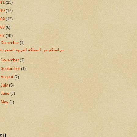
011
(13)
010
(17)
009
(13)
008
(8)
007
(19)
▼
December
(1)
مراسلكم من المملكة العربية السعودية
►
November
(2)
►
September
(1)
►
August
(2)
►
July
(5)
►
June
(7)
►
May
(1)
الك