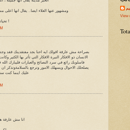
الخبر مدينة يقال انها جميلة ، 
يم
ومشهور عنها الغلاء ايضا.. يقال انها اعلى 
View 
تحياتي لك من جمهورية مصر العربية !
PM
Tot
بصراحة مش عارفة اقولك ايه احنا بجد مفتقدينك فقد وجدنا 
الانسان ذو الافكار النيرة الافكار التي تأثر بها الكثير و
فاسلوبك رائع في سرد النصائح والعبارات فليبارك الله
يصلحلك الاحوال ويسهلك الامور وترجع بالسلامةوتذكر ان ال
عليك اينما كنت س
AM
انا مش عارفة هي
لكن 