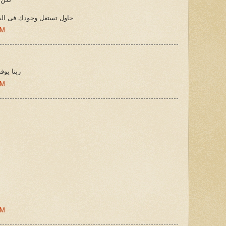
حاول تستغل وجودك فى السع
AM
ربنا يو
PM
AM