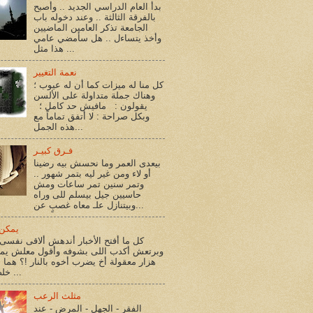
بدأ العام الدراسي الجديد .. وأصبح
بالفرقة الثالثة .. وعند دخوله باب
الجامعة تذكر العامين الماضيين
وأخذ يتساءل .. هل سأمضي عامي
هذا مثل ...
نعمة التغيير
كل منا له ميزات كما أن له عيوب ؛
وهناك جملة متداولة على الألسن
يقولون : مافيش حد كامل ؛
وبكل صراحة : لا أتفق تماماً مع
هذه الجمل...
فـرق كبيـر
بيعدى العمر وما نحسش بيه رضينا
أو لاء ومن غير ليه بتمر شهور ..
وتمر سنين تمر ساعات ومش
حاسيين جيل بيسلم للى وراه
وبيتنازل علـ معاه غصبٍ عن...
يمكن 
كل ما أفتح الأخبار أندهش ألاقى نفسى 
وبرتعش أكدب اللى بشوفه وأقول معلش يم
هزار معقولة أخ يضرب أخوه بالنار !؟ هما أ
خلصوا !؟ ...
مثلث الرعب
الفقر - الجهل - المرض - عند