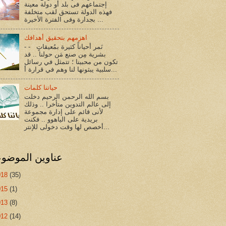
إجتماعهم فى بلد أو دولة معينة
فهذه الدولة تستحق لقب متخلفة
بجدارة وفى الفترة الأخيرة ...
اهزمهم بتحقيق أهدافك
- - نَمر أحياناً كثيرة بمُعيقاتٍ
بشرية مِن صنع مَن حولنا .. قد
تكون من محبينا ؛ تتمثل في رسائل
سلبية يبثونها لنا وهم في قرارة أ...
حياتنا كلمات
بسم الله الرحمن الرحيم دخلت
إلى عالم التدوين متأخرا .. وذلك
لأنى قائم على إدارة مجموعة
بريدية على الياهوو .. فكنت
أخصص لها وقت دخولى للإنتر...
عناوين الموضو
018
(35)
015
(1)
013
(8)
012
(14)