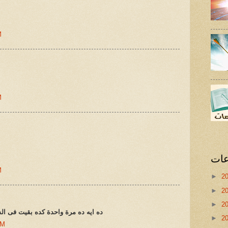
M
M
عات
M
►
2
►
2
►
2
ده ايه ده مرة واحدة كده بقيت فى ال
►
2
AM