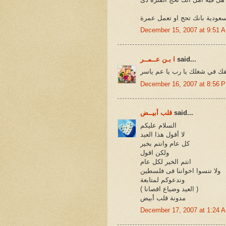
ودية بانك تحج او تعمل عمرة
December 15, 2007 at 9:51 
said...
ا بـن عــمــر
فقك في شغلك يا رب يا عم ياسر
December 16, 2007 at 8:56 
said...
قلب أبيــض
السلام عليكم
لا أقول هذا العيد
كل عام وانتم بخير
ولكن اقول
انتم الخير لكل عام
ولا تنسوا اخواننا فى فلسطين
وندعوكم لمتابعة
( العيد وضياع اقصانا )
مدونة قلب أبيض
December 17, 2007 at 1:24 