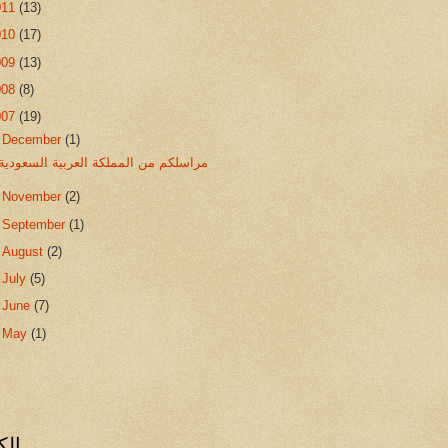
011
(13)
010
(17)
009
(13)
008
(8)
007
(19)
▼
December
(1)
مراسلكم من المملكة العربية السعودية
►
November
(2)
►
September
(1)
►
August
(2)
►
July
(5)
►
June
(7)
►
May
(1)
الك