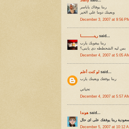
Sally
said...
ربنا يوفاك ياياسر
ويعينك دوما علي الخير
December 3, 2007 at 9:56 P
said...
رينـــــــــــا
ربنا ييقويك يارب
بس ليه الشحططه دى يابنى؟
December 4, 2007 at 5:05 A
said...
لو كنت أعلم
ربنا يوفقك ويعينك يارب
تحياتي
December 4, 2007 at 5:57 A
said...
هوندا
سعودية ربنا يوفقك على اى حال
December 5, 2007 at 10:12 