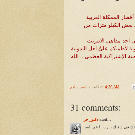
قطار الممكلة العربية
د بعض الكيلو مترات من
ى احد مقاهى الانترنت
 لأطمنكم علىَّ لعل التدوينة
ية الإشتراكية العظمى .. الله
4:30 AM
at
كلمات
ياسر سليم
31 comments:
said...
دكتور حر
فقك في شغلك يا رب يا عم ياسر