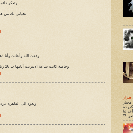
وتذكر دائما
تحياتي لك من 
M
وفقك الله وأعانك وأنا ذهب
وخاصة كانت ساعة الانترنت أيامها ب 16 ريال وكانت هنا في مصر ب 2 جنيه
M
هـزار
وفقك الله دو
محتار
وتعود الى القاهره مرة
كن ده
عدائنا
M