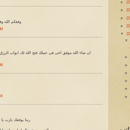
►
2
►
2
►
2
وفقكم الله و
►
2
AM
▼
2
ان شاء الله موفق اخى فى عملك فتح الله لك ابواب الرز
AM
AM
ربنا يوفقك يارب يا 
اتب