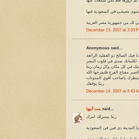
انا لم ازورها قط لكن سمعت عنها
مستوى معيشي في السعودية فيها
December 13, 2007 at 3:03 
Anonymous said...
فيك الصالح ذو العقلية الرائعة
كانت لكلماتك صدي في قلوب البشر
 فيك في كل مكان وكل زمان ربنا
صبر مفتاح الفرج فليفرجها الله
ننتظرك ياصاحب أقوي المدونات
ربنا يوفقك
December 14, 2007 at 8:43 
said...
بنت أبيها
ربنا ييسرلك امرك
ا المدينة دى فين فى السعودية
هل فيه امل انك تحج الفترة دى