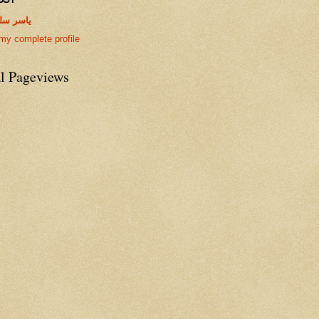
ياسر سل
my complete profile
al Pageviews