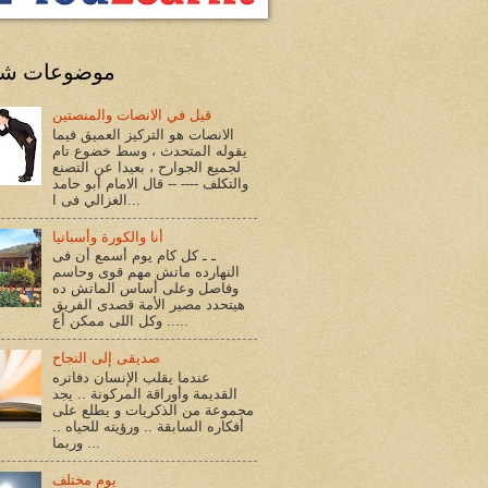
موضوعات شا
قيل في الانصات والمنصتين
الانصات هو التركيز العميق فيما
يقوله المتحدث ، وسط خضوع تام
لجميع الجوارح ، بعيدا عن التصنع
والتكلف ---- -- قال الامام أبو حامد
الغزالي فى ا...
أنا والكورة وأسبانيا
ـ ـ كل كام يوم أسمع أن فى
النهارده ماتش مهم قوى وحاسم
وفاصل وعلى أساس الماتش ده
هيتحدد مصير الأمة قصدى الفريق
.. وكل اللى ممكن أع...
صديقى إلى النجاح
عندما يقلب الإنسان دفاتره
القديمة وأوراقة المركونة .. يجد
مجموعة من الذكريات و يطلع على
أفكاره السابقة .. ورؤيته للحياه ..
وربما ...
يوم مختلف