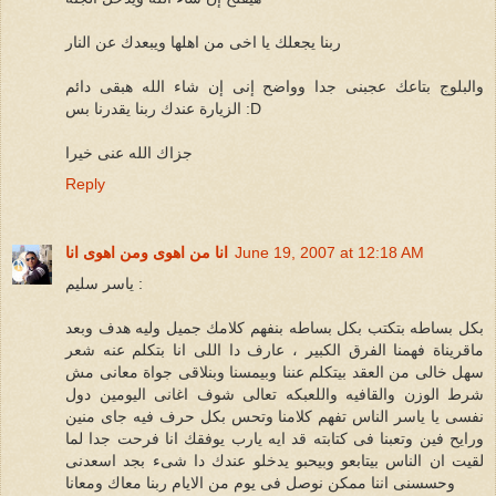
ربنا يجعلك يا اخى من اهلها ويبعدك عن النار
والبلوج بتاعك عجبنى جدا وواضح إنى إن شاء الله هبقى دائم
الزيارة عندك ربنا يقدرنا بس :D
جزاك الله عنى خيرا
Reply
June 19, 2007 at 12:18 AM
انا من اهوى ومن اهوى انا
ياسر سليم :
بكل بساطه بتكتب بكل بساطه بنفهم كلامك جميل وليه هدف وبعد
ماقريناة فهمنا الفرق الكبير ، عارف دا اللى انا بتكلم عنه شعر
سهل خالى من العقد بيتكلم عننا وبيمسنا وبنلاقى جواة معانى مش
شرط الوزن والقافيه واللعبكه تعالى شوف اغانى اليومين دول
نفسى يا ياسر الناس تفهم كلامنا وتحس بكل حرف فيه جاى منين
ورايح فين وتعبنا فى كتابته قد ايه يارب يوفقك انا فرحت جدا لما
لقيت ان الناس بيتابعو وبيحبو يدخلو عندك دا شىء بجد اسعدنى
وحسسنى اننا ممكن نوصل فى يوم من الايام ربنا معاك ومعانا