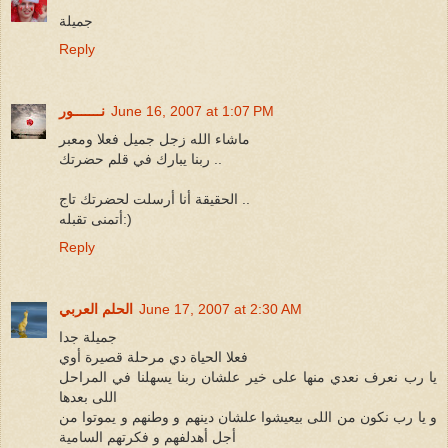
جميلة
Reply
June 16, 2007 at 1:07 PM
نـــــــور
ماشاء الله زجل جميل فعلا ومعبر
ربنا يبارك في قلم حضرتك ..
الحقيقة أنا أرسلت لحضرتك تاج ..
أتمنى تقبله:)
Reply
June 17, 2007 at 2:30 AM
الحلم العربي
جميلة جدا
فعلا الحياة دي مرحلة قصيرة أوي
يا رب نعرف نعدي منها على خير علشان ربنا يسهلنا في المراحل
اللى بعدها
و يا رب نكون من اللى بيعيشوا علشان دينهم و وطنهم و يموتوا من
أجل أهدلفهم و فكرتهم السامية