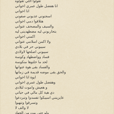
تقولوا اللي تقولوه
انا هفضل طول عمري اخواني
انا اخواني
اسجنوني عذبوني صفوني
هتلاقوا دمي اخواني
والسيف والمصحف عنواني
بتحاربوني ليه مضطهدينى ليه
اكمني اخواني
ولا اكمن اسلامي عنواني
سيبوني حر في بلادي
سيبوني اصلحها لاولادي
فساد وواضطهاد وكوسة
لحد ما خلتوها منكوسة
والفساد بقى هوة عنوانها
والحق بقى موضه قديمة في زمانها
ايوة انا اخواني
وهفضل طول عمري اخواني
و هعيش واموت لبلادي
دي هية كل مالي في حياتي
عايزينني اسيبكوا تفسدوا وتبردعوا
وتسرقوا وتنهبوا
لا والف لا
ولو حتي مت من الجهاد