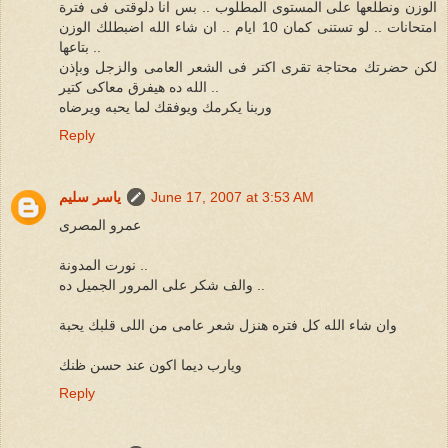
الوزن ونطلعها على المستوى المطلوب .. بس انا دلوقتى فى فترة
امتحانات .. لو تستنى كمان 10 ايام .. ان شاء الله اضبطلك الوزن
بتاعها ..
لكن حضرتك محتاجة تقرى اكتر فى الشعر العامى والزجل وبإذن
الله ده هيفرق معاكى كتير ..
وربنا يكرمك ويوفقك لما يحبه ويرضاه
Reply
June 17, 2007 at 3:53 AM
ياسر سليم
عمرو المصرى
نورت المدونة ..
والف شكر على المرور الجميل ده ..
وان شاء الله كل فتره هنزل شعر عامى من اللى قلبك يحبة
ويارب ديما اكون عند حسن ظنك
Reply