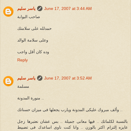
June 17, 2007 at 3:44 AM
ياسر سليم
صاحب البوابة
حمدلله على سلامتك
وعلى سلامة الوالد
وده كان أقل واجب
Reply
June 17, 2007 at 3:52 AM
ياسر سليم
مسلمة
منورة المدونة ..
وألف مبروك عليكى المدونة ويارب يجعلها فى ميزان حسناتك ..
بالنسبة لكلماتك .. فيها معانى جميلة .. بس عشان نعتبرها زجل
عايزه إلتزام اكتر بالوزن .. وانا كنت ناوى اساعدك فى تضبيط