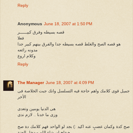
Reply
Anonymous
June 18, 2007 at 1:50 PM
قصه بسيطه وفرق كبيــــــر
فعلا
هو قصه الصح والغلط قصه بسيطه جدا والفرق بينهم كبير جدا
مدونه رائعه
وكلام اروع
Reply
The Manager
June 18, 2007 at 4:09 PM
جميل قوى كلامك واهم حاجة فيه التسلسل وانك جبت الخلاصة فى
الأخر
هى الدنيا يومين وتعدى
وزى ما خدنا .. لازم ندى
صح كدة وكمان عضبٍ عنه اكيد :) بجد لو الواحد فهم كلامك دة صح
هيفلح إن شاء الله ويدخل الجنة