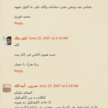
تحياتى بجد ومش مجرد مجامله والله على ما اقول شهيد .
محمد فوزى .
Reply
June 19, 2007 at 4:10 AM
كش ملك
الله
جبت هموم الناس فى كام بيت
ربنا يعزك يا جميل
Reply
June 19, 2007 at 5:28 AM
نسرين - أمة الله
السلام عليكم
الكلام ده من الكشكول
انا حاخد الكشكول ده شويه
عارف لما بتقول هى الدنيا يومين وتعدى زى ما اخدنا لازم ندى