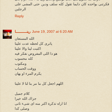
فكرتنى بواحده كان دايما تقول كله سلف ودين حتى المشى على
الرجلين
Reply
June 19, 2007 at 6:20 AM
رينـــــــــــا
الله المستعان
ياترى كل لحظه عدت علينا
اكتبت لينا والا علينا
هو دا اللى المفروض نفكر فيه
كله محسوب
ومكتوب
ووقت الحساب
يكرم المرء او يهان
اللهم اجعل كل ما مر بنا لنا لا علينا
كلام جميل
جزاك الله خيرا
انا اراه تذكرة اكتر منه اى شىء تانى
وصلى كدا