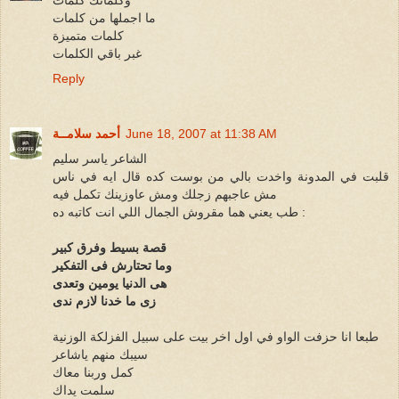
وكلماتك كلمات
ما اجملها من كلمات
كلمات متميزة
غبر باقي الكلمات
Reply
June 18, 2007 at 11:38 AM
أحمد سلامــة
الشاعر ياسر سليم
قلبت في المدونة واخدت بالي من بوست كده قال ايه في ناس
مش عاجبهم زجلك ومش عاوزينك تكمل فيه
طب يعني هما مقروش الجمال اللي انت كاتبه ده :
قصة بسيط وفرق كبير
وما تحتارش فى التفكير
هى الدنيا يومين وتعدى
زى ما خدنا لازم ندى
طبعا انا حزفت الواو في اول اخر بيت على سبيل الفزلكة الوزنية
سيبك منهم ياشاعر
كمل وربنا معاك
سلمت يداك