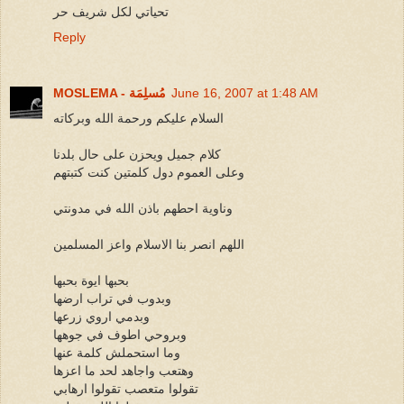
تحياتي لكل شريف حر
Reply
June 16, 2007 at 1:48 AM
MOSLEMA - مُسلِمَة
السلام عليكم ورحمة الله وبركاته
كلام جميل ويحزن على حال بلدنا
وعلى العموم دول كلمتين كنت كتبتهم
وناوية احطهم باذن الله في مدونتي
اللهم انصر بنا الاسلام واعز المسلمين
بحبها ايوة بحبها
وبدوب في تراب ارضها
وبدمي اروي زرعها
وبروحي اطوف في جوهها
وما استحملش كلمة عنها
وهتعب واجاهد لحد ما اعزها
تقولوا متعصب تقولوا ارهابي