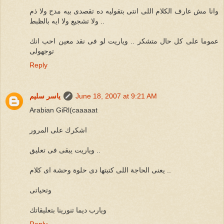
وانا مش عارف الكلام اللى انتى بتقوليه ده تقصدى بيه مدح ولا ذم
ولا تشجيع ولا ايه بالظبط ..
عموما على كل حال متشكر .. وياريت لو فى نقد معين احب انك
توجهولى
Reply
June 18, 2007 at 9:21 AM
ياسر سليم
Arabian GiRl(caaaaat
اشكرك على المرور
وياريت يبقى فى تعليق ..
يعنى الحاجة اللى كتبتها دى حلوة وحشة اى كلام ..
وتحياتى
ويارب ديما تنورينا بتعليقاتك