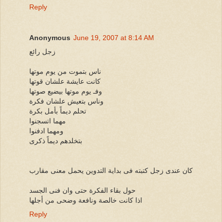
Reply
Anonymous
June 19, 2007 at 8:14 AM
زجل رائع
ناس بتموت من يوم موتها
كانت عايشة علشان قوتها
وفـ يوم موتها بيضيع صوتها
وناس بتعيش علشان فكرة
تحلم ديماً بأمل بكرة
مهما اتسجنوا
ومهما ادفنوا
بتخلدهم ديماً ذكرى
كان عندى زجل كتبته فى بداية التدوين يحمل معنى مقارب
حول بقاء الفكرة حتى وان فنى الجسد
اذا كانت خالصة ونافعة وضحى من أجلها
Reply