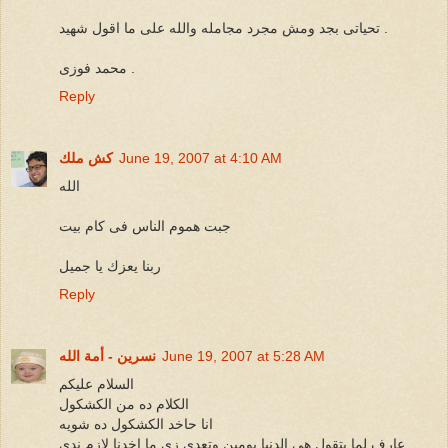
تحياتى بجد ومش مجرد مجامله والله على ما اقول شهيد .
محمد فوزى .
Reply
June 19, 2007 at 4:10 AM
كش ملك
الله
جبت هموم الناس فى كام بيت
ربنا يعزك يا جميل
Reply
June 19, 2007 at 5:28 AM
نسرين - أمة الله
السلام عليكم
الكلام ده من الكشكول
انا حاخد الكشكول ده شويه
عارف لما بتقول هى الدنيا يومين وتعدى زى ما اخدنا لازم ندى