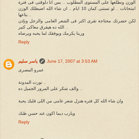
الوزن ونطلعها على المستوى المطلوب .. بس انا دلوقتى فى فترة
امتحانات .. لو تستنى كمان 10 ايام .. ان شاء الله اضبطلك الوزن
بتاعها ..
لكن حضرتك محتاجة تقرى اكتر فى الشعر العامى والزجل وبإذن
الله ده هيفرق معاكى كتير ..
وربنا يكرمك ويوفقك لما يحبه ويرضاه
Reply
June 17, 2007 at 3:53 AM
ياسر سليم
عمرو المصرى
نورت المدونة ..
والف شكر على المرور الجميل ده ..
وان شاء الله كل فتره هنزل شعر عامى من اللى قلبك يحبة
ويارب ديما اكون عند حسن ظنك
Reply