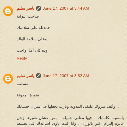
June 17, 2007 at 3:44 AM
ياسر سليم
صاحب البوابة
حمدلله على سلامتك
وعلى سلامة الوالد
وده كان أقل واجب
Reply
June 17, 2007 at 3:52 AM
ياسر سليم
مسلمة
منورة المدونة ..
وألف مبروك عليكى المدونة ويارب يجعلها فى ميزان حسناتك ..
بالنسبة لكلماتك .. فيها معانى جميلة .. بس عشان نعتبرها زجل
عايزه إلتزام اكتر بالوزن .. وانا كنت ناوى اساعدك فى تضبيط