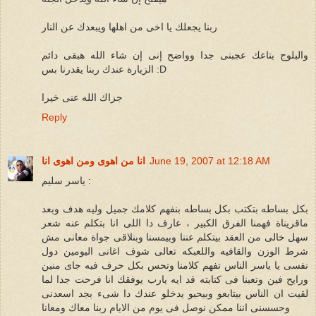
ربنا يجعلك يا اخى من اهلها ويبعدك عن النار
والبلوج بتاعك عجبنى جدا وواضح إنى إن شاء الله هبقى دائم
الزيارة عندك ربنا يقدرنا بس :D
جزاك الله عنى خيرا
Reply
June 19, 2007 at 12:18 AM
انا من اهوى ومن اهوى انا
ياسر سليم :
بكل بساطه بتكتب بكل بساطه بنفهم كلامك جميل وليه هدف وبعد
ماقريناة فهمنا الفرق الكبير ، عارف دا اللى انا بتكلم عنه شعر
سهل خالى من العقد بيتكلم عننا وبيمسنا وبنلاقى جواة معانى مش
شرط الوزن والقافيه واللعبكه تعالى شوف اغانى اليومين دول
نفسى يا ياسر الناس تفهم كلامنا وتحس بكل حرف فيه جاى منين
ورايح فين وتعبنا فى كتابته قد ايه يارب يوفقك انا فرحت جدا لما
لقيت ان الناس بيتابعو وبيحبو يدخلو عندك دا شىء بجد اسعدنى
وحسسنى اننا ممكن نوصل فى يوم من الايام ربنا معاك ومعانا