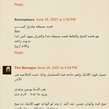
Reply
Anonymous
June 18, 2007 at 1:50 PM
قصه بسيطه وفرق كبيــــــر
فعلا
هو قصه الصح والغلط قصه بسيطه جدا والفرق بينهم كبير جدا
مدونه رائعه
وكلام اروع
Reply
The Manager
June 18, 2007 at 4:09 PM
جميل قوى كلامك واهم حاجة فيه التسلسل وانك جبت الخلاصة فى
الأخر
هى الدنيا يومين وتعدى
وزى ما خدنا .. لازم ندى
صح كدة وكمان عضبٍ عنه اكيد :) بجد لو الواحد فهم كلامك دة صح
هيفلح إن شاء الله ويدخل الجنة