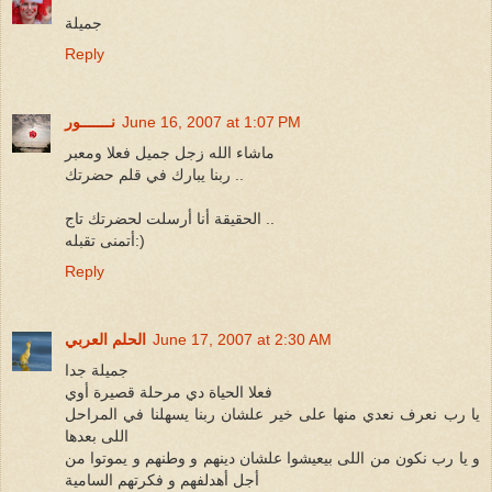
جميلة
Reply
June 16, 2007 at 1:07 PM
نـــــــور
ماشاء الله زجل جميل فعلا ومعبر
ربنا يبارك في قلم حضرتك ..
الحقيقة أنا أرسلت لحضرتك تاج ..
أتمنى تقبله:)
Reply
June 17, 2007 at 2:30 AM
الحلم العربي
جميلة جدا
فعلا الحياة دي مرحلة قصيرة أوي
يا رب نعرف نعدي منها على خير علشان ربنا يسهلنا في المراحل
اللى بعدها
و يا رب نكون من اللى بيعيشوا علشان دينهم و وطنهم و يموتوا من
أجل أهدلفهم و فكرتهم السامية