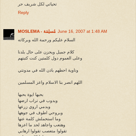
تحياتي لكل شريف حر
Reply
June 16, 2007 at 1:48 AM
MOSLEMA - مُسلِمَة
السلام عليكم ورحمة الله وبركاته
كلام جميل ويحزن على حال بلدنا
وعلى العموم دول كلمتين كنت كتبتهم
وناوية احطهم باذن الله في مدونتي
اللهم انصر بنا الاسلام واعز المسلمين
بحبها ايوة بحبها
وبدوب في تراب ارضها
وبدمي اروي زرعها
وبروحي اطوف في جوهها
وما استحملش كلمة عنها
وهتعب واجاهد لحد ما اعزها
تقولوا متعصب تقولوا ارهابي