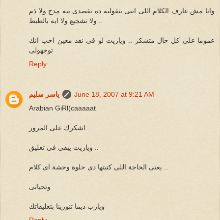
وانا مش عارف الكلام اللى انتى بتقوليه ده تقصدى بيه مدح ولا ذم
ولا تشجيع ولا ايه بالظبط ..
عموما على كل حال متشكر .. وياريت لو فى نقد معين احب انك
توجهولى
Reply
June 18, 2007 at 9:21 AM
ياسر سليم
Arabian GiRl(caaaaat
اشكرك على المرور
وياريت يبقى فى تعليق ..
يعنى الحاجة اللى كتبتها دى حلوة وحشة اى كلام ..
وتحياتى
ويارب ديما تنورينا بتعليقاتك