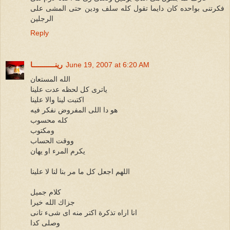
فكرتنى بواحده كان دايما تقول كله سلف ودين حتى المشى على
الرجلين
Reply
June 19, 2007 at 6:20 AM
رينـــــــــــا
الله المستعان
ياترى كل لحظه عدت علينا
اكتبت لينا والا علينا
هو دا اللى المفروض نفكر فيه
كله محسوب
ومكتوب
ووقت الحساب
يكرم المرء او يهان
اللهم اجعل كل ما مر بنا لنا لا علينا
كلام جميل
جزاك الله خيرا
انا اراه تذكرة اكتر منه اى شىء تانى
وصلى كدا