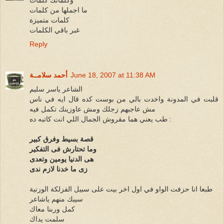
وكلماتك كلمات
ما اجملها من كلمات
كلمات متميزة
غبر باقي الكلمات
Reply
June 18, 2007 at 11:38 AM
أحمد سلامــة
الشاعر ياسر سليم
قلبت في المدونة واخدت بالي من بوست كده قال ايه في ناس
مش عاجبهم زجلك ومش عاوزينك تكمل فيه
طب يعني هما مقروش الجمال اللي انت كاتبه ده :
قصة بسيط وفرق كبير
وما تحتارش فى التفكير
هى الدنيا يومين وتعدى
زى ما خدنا لازم ندى
طبعا انا حزفت الواو في اول اخر بيت على سبيل الفزلكة الوزنية
سيبك منهم ياشاعر
كمل وربنا معاك
سلمت يداك