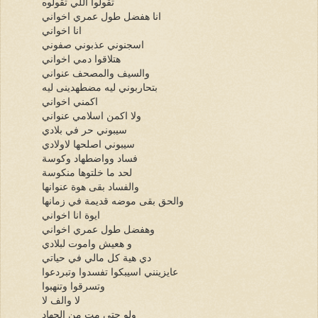
تقولوا اللي تقولوه
انا هفضل طول عمري اخواني
انا اخواني
اسجنوني عذبوني صفوني
هتلاقوا دمي اخواني
والسيف والمصحف عنواني
بتحاربوني ليه مضطهدينى ليه
اكمني اخواني
ولا اكمن اسلامي عنواني
سيبوني حر في بلادي
سيبوني اصلحها لاولادي
فساد وواضطهاد وكوسة
لحد ما خلتوها منكوسة
والفساد بقى هوة عنوانها
والحق بقى موضه قديمة في زمانها
ايوة انا اخواني
وهفضل طول عمري اخواني
و هعيش واموت لبلادي
دي هية كل مالي في حياتي
عايزينني اسيبكوا تفسدوا وتبردعوا
وتسرقوا وتنهبوا
لا والف لا
ولو حتي مت من الجهاد