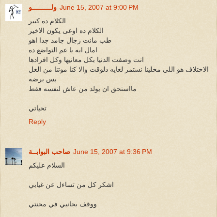
June 15, 2007 at 9:00 PM
ولــــــــــو
الكلام ده كبير
الكلام ده اوعى يكون الاخير
طب مانت زجال جامد جدا اهو
امال ايه يا عم التواضع ده
انت وصفت الدنيا بكل معانيها وكل افرادها
الاختلاف هو اللي مخلينا نستمر لغايه دلوقت والا كنا موتنا من الغل
بس برضه
مااستحق ان يولد من عاش لنفسه فقط
تحياتي
Reply
June 15, 2007 at 9:36 PM
صاحب البوابــة
السلام عليكم
اشكر كل من تساءل عن غيابي
ووقف بجانبي في محنتي