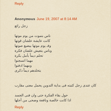
Reply
Anonymous
June 19, 2007 at 8:14 AM
زجل رائع
ناس بتموت من يوم موتها
كانت عايشة علشان قوتها
وفـ يوم موتها بيضيع صوتها
وناس بتعيش علشان فكرة
تحلم ديماً بأمل بكرة
مهما اتسجنوا
ومهما ادفنوا
بتخلدهم ديماً ذكرى
كان عندى زجل كتبته فى بداية التدوين يحمل معنى مقارب
حول بقاء الفكرة حتى وان فنى الجسد
اذا كانت خالصة ونافعة وضحى من أجلها
Reply