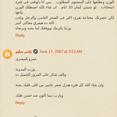
الوزن ونطلعها على المستوى المطلوب .. بس انا دلوقتى فى فترة
امتحانات .. لو تستنى كمان 10 ايام .. ان شاء الله اضبطلك الوزن
بتاعها ..
لكن حضرتك محتاجة تقرى اكتر فى الشعر العامى والزجل وبإذن
الله ده هيفرق معاكى كتير ..
وربنا يكرمك ويوفقك لما يحبه ويرضاه
Reply
June 17, 2007 at 3:53 AM
ياسر سليم
عمرو المصرى
نورت المدونة ..
والف شكر على المرور الجميل ده ..
وان شاء الله كل فتره هنزل شعر عامى من اللى قلبك يحبة
ويارب ديما اكون عند حسن ظنك
Reply