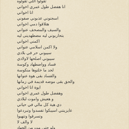
تقولوا اللي تقولوه
انا هفضل طول عمري اخواني
انا اخواني
اسجنوني عذبوني صفوني
هتلاقوا دمي اخواني
والسيف والمصحف عنواني
بتحاربوني ليه مضطهدينى ليه
اكمني اخواني
ولا اكمن اسلامي عنواني
سيبوني حر في بلادي
سيبوني اصلحها لاولادي
فساد وواضطهاد وكوسة
لحد ما خلتوها منكوسة
والفساد بقى هوة عنوانها
والحق بقى موضه قديمة في زمانها
ايوة انا اخواني
وهفضل طول عمري اخواني
و هعيش واموت لبلادي
دي هية كل مالي في حياتي
عايزينني اسيبكوا تفسدوا وتبردعوا
وتسرقوا وتنهبوا
لا والف لا
ولو حتي مت من الجهاد