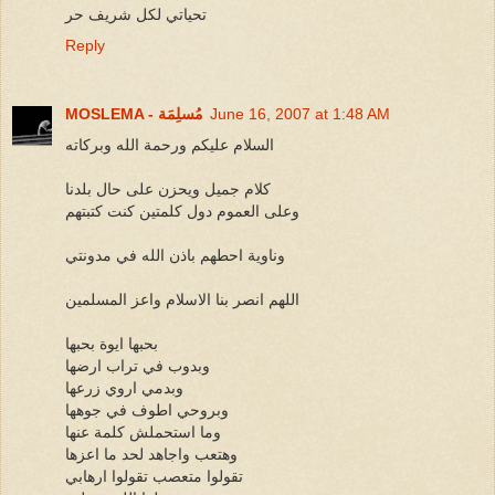
تحياتي لكل شريف حر
Reply
June 16, 2007 at 1:48 AM
MOSLEMA - مُسلِمَة
السلام عليكم ورحمة الله وبركاته
كلام جميل ويحزن على حال بلدنا
وعلى العموم دول كلمتين كنت كتبتهم
وناوية احطهم باذن الله في مدونتي
اللهم انصر بنا الاسلام واعز المسلمين
بحبها ايوة بحبها
وبدوب في تراب ارضها
وبدمي اروي زرعها
وبروحي اطوف في جوهها
وما استحملش كلمة عنها
وهتعب واجاهد لحد ما اعزها
تقولوا متعصب تقولوا ارهابي