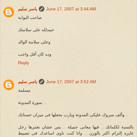
June 17, 2007 at 3:44 AM
ياسر سليم
صاحب البوابة
حمدلله على سلامتك
وعلى سلامة الوالد
وده كان أقل واجب
Reply
June 17, 2007 at 3:52 AM
ياسر سليم
مسلمة
منورة المدونة ..
وألف مبروك عليكى المدونة ويارب يجعلها فى ميزان حسناتك ..
بالنسبة لكلماتك .. فيها معانى جميلة .. بس عشان نعتبرها زجل
عايزه إلتزام اكتر بالوزن .. وانا كنت ناوى اساعدك فى تضبيط