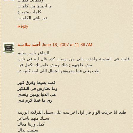
وكلماتك كلمات
ما اجملها من كلمات
كلمات متميزة
غبر باقي الكلمات
Reply
June 18, 2007 at 11:38 AM
أحمد سلامــة
الشاعر ياسر سليم
قلبت في المدونة واخدت بالي من بوست كده قال ايه في ناس
مش عاجبهم زجلك ومش عاوزينك تكمل فيه
طب يعني هما مقروش الجمال اللي انت كاتبه ده :
قصة بسيط وفرق كبير
وما تحتارش فى التفكير
هى الدنيا يومين وتعدى
زى ما خدنا لازم ندى
طبعا انا حزفت الواو في اول اخر بيت على سبيل الفزلكة الوزنية
سيبك منهم ياشاعر
كمل وربنا معاك
سلمت يداك