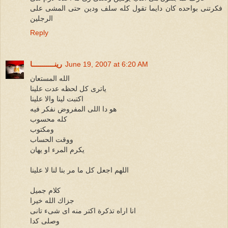
فكرتنى بواحده كان دايما تقول كله سلف ودين حتى المشى على
الرجلين
Reply
June 19, 2007 at 6:20 AM
رينـــــــــــا
الله المستعان
ياترى كل لحظه عدت علينا
اكتبت لينا والا علينا
هو دا اللى المفروض نفكر فيه
كله محسوب
ومكتوب
ووقت الحساب
يكرم المرء او يهان
اللهم اجعل كل ما مر بنا لنا لا علينا
كلام جميل
جزاك الله خيرا
انا اراه تذكرة اكتر منه اى شىء تانى
وصلى كدا