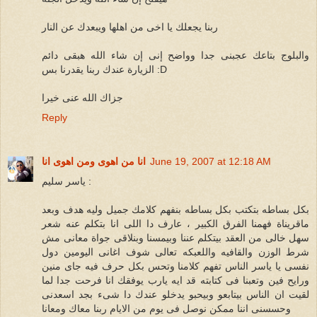
ربنا يجعلك يا اخى من اهلها ويبعدك عن النار
والبلوج بتاعك عجبنى جدا وواضح إنى إن شاء الله هبقى دائم
الزيارة عندك ربنا يقدرنا بس :D
جزاك الله عنى خيرا
Reply
June 19, 2007 at 12:18 AM
انا من اهوى ومن اهوى انا
ياسر سليم :
بكل بساطه بتكتب بكل بساطه بنفهم كلامك جميل وليه هدف وبعد
ماقريناة فهمنا الفرق الكبير ، عارف دا اللى انا بتكلم عنه شعر
سهل خالى من العقد بيتكلم عننا وبيمسنا وبنلاقى جواة معانى مش
شرط الوزن والقافيه واللعبكه تعالى شوف اغانى اليومين دول
نفسى يا ياسر الناس تفهم كلامنا وتحس بكل حرف فيه جاى منين
ورايح فين وتعبنا فى كتابته قد ايه يارب يوفقك انا فرحت جدا لما
لقيت ان الناس بيتابعو وبيحبو يدخلو عندك دا شىء بجد اسعدنى
وحسسنى اننا ممكن نوصل فى يوم من الايام ربنا معاك ومعانا