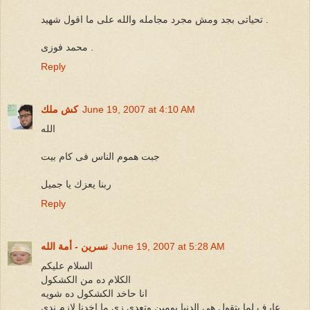
تحياتى بجد ومش مجرد مجامله والله على ما اقول شهيد .
محمد فوزى .
Reply
June 19, 2007 at 4:10 AM
كش ملك
الله
جبت هموم الناس فى كام بيت
ربنا يعزك يا جميل
Reply
June 19, 2007 at 5:28 AM
نسرين - أمة الله
السلام عليكم
الكلام ده من الكشكول
انا حاخد الكشكول ده شويه
عارف لما بتقول هى الدنيا يومين وتعدى زى ما اخدنا لازم ندى