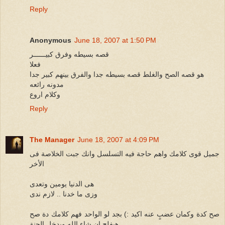
Reply
Anonymous
June 18, 2007 at 1:50 PM
قصه بسيطه وفرق كبيــــــر
فعلا
هو قصه الصح والغلط قصه بسيطه جدا والفرق بينهم كبير جدا
مدونه رائعه
وكلام اروع
Reply
The Manager
June 18, 2007 at 4:09 PM
جميل قوى كلامك واهم حاجة فيه التسلسل وانك جبت الخلاصة فى
الأخر
هى الدنيا يومين وتعدى
وزى ما خدنا .. لازم ندى
صح كدة وكمان عضبٍ عنه اكيد :) بجد لو الواحد فهم كلامك دة صح
هيفلح إن شاء الله ويدخل الجنة