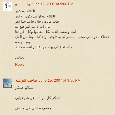
June 15, 2007 at 9:00 PM
ولــــــــــو
الكلام ده كبير
الكلام ده اوعى يكون الاخير
طب مانت زجال جامد جدا اهو
امال ايه يا عم التواضع ده
انت وصفت الدنيا بكل معانيها وكل افرادها
الاختلاف هو اللي مخلينا نستمر لغايه دلوقت والا كنا موتنا من الغل
بس برضه
مااستحق ان يولد من عاش لنفسه فقط
تحياتي
Reply
June 15, 2007 at 9:36 PM
صاحب البوابــة
السلام عليكم
اشكر كل من تساءل عن غيابي
ووقف بجانبي في محنتي