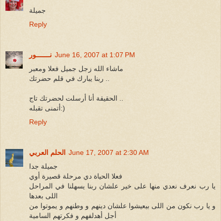
جميلة
Reply
June 16, 2007 at 1:07 PM
نـــــــور
ماشاء الله زجل جميل فعلا ومعبر
ربنا يبارك في قلم حضرتك ..
الحقيقة أنا أرسلت لحضرتك تاج ..
أتمنى تقبله:)
Reply
June 17, 2007 at 2:30 AM
الحلم العربي
جميلة جدا
فعلا الحياة دي مرحلة قصيرة أوي
يا رب نعرف نعدي منها على خير علشان ربنا يسهلنا في المراحل
اللى بعدها
و يا رب نكون من اللى بيعيشوا علشان دينهم و وطنهم و يموتوا من
أجل أهدلفهم و فكرتهم السامية