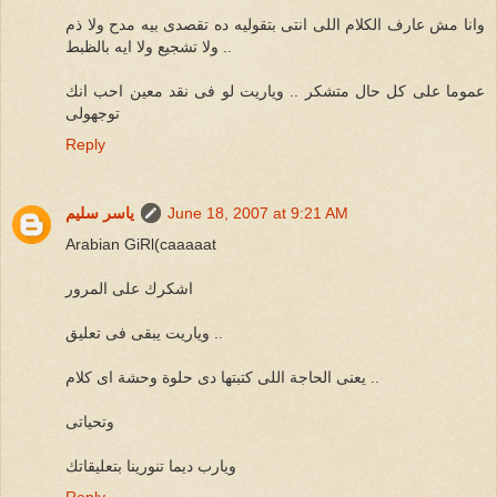
وانا مش عارف الكلام اللى انتى بتقوليه ده تقصدى بيه مدح ولا ذم
ولا تشجيع ولا ايه بالظبط ..
عموما على كل حال متشكر .. وياريت لو فى نقد معين احب انك
توجهولى
Reply
June 18, 2007 at 9:21 AM
ياسر سليم
Arabian GiRl(caaaaat
اشكرك على المرور
وياريت يبقى فى تعليق ..
يعنى الحاجة اللى كتبتها دى حلوة وحشة اى كلام ..
وتحياتى
ويارب ديما تنورينا بتعليقاتك