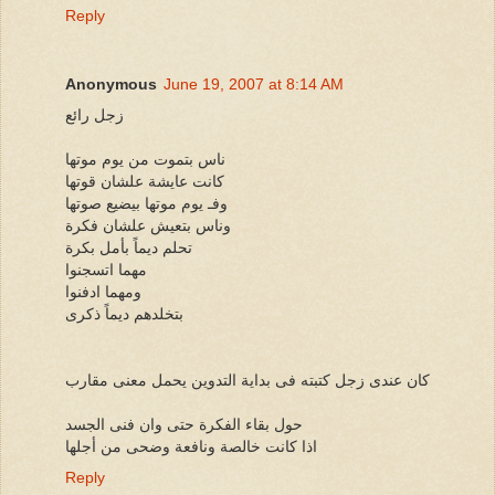
Reply
Anonymous
June 19, 2007 at 8:14 AM
زجل رائع
ناس بتموت من يوم موتها
كانت عايشة علشان قوتها
وفـ يوم موتها بيضيع صوتها
وناس بتعيش علشان فكرة
تحلم ديماً بأمل بكرة
مهما اتسجنوا
ومهما ادفنوا
بتخلدهم ديماً ذكرى
كان عندى زجل كتبته فى بداية التدوين يحمل معنى مقارب
حول بقاء الفكرة حتى وان فنى الجسد
اذا كانت خالصة ونافعة وضحى من أجلها
Reply