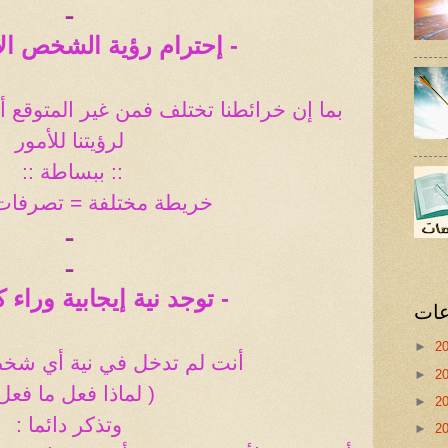
ـ
- إحترام رؤية الشخص الآ
بما إن خرائطنا تختلف فمن غير المتوقع 
لرؤيتنا للأمور
:: ببساطة
::
خريطة مختلفة = تصرفات
ـ
ـ
- توجد نية إيجابية وراء
عات
►
2
أنت لم تدخل في نية أي شخ
►
2
( لماذا فعل ما فعل 
►
2
وتذكر دائما :
►
2