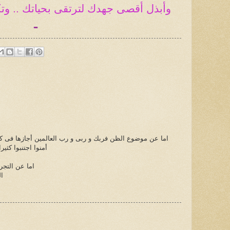
وأبذل أقصى جهدك لترتقى بحياتك .. وت
ـ
اما عن موضوع الظن فربك و ربى و رب العالمين أجازها فى كل
أمنوا اجتنبوا كثي
اما عن التجر
ال