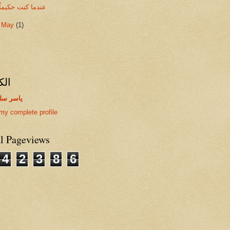
عندما كنت حكيماً
►
May
(1)
الك
ياسر سل
my complete profile
al Pageviews
4
2
3
8
6