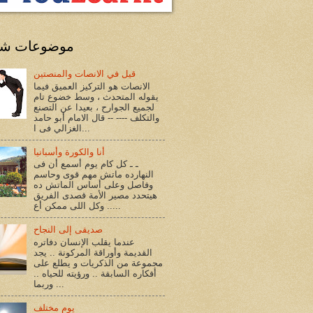
موضوعات شا
قيل في الانصات والمنصتين
الانصات هو التركيز العميق فيما
يقوله المتحدث ، وسط خضوع تام
لجميع الجوارح ، بعيدا عن التصنع
والتكلف ---- -- قال الامام أبو حامد
الغزالي فى ا...
أنا والكورة وأسبانيا
ـ ـ كل كام يوم أسمع أن فى
النهارده ماتش مهم قوى وحاسم
وفاصل وعلى أساس الماتش ده
هيتحدد مصير الأمة قصدى الفريق
.. وكل اللى ممكن أع...
صديقى إلى النجاح
عندما يقلب الإنسان دفاتره
القديمة وأوراقة المركونة .. يجد
مجموعة من الذكريات و يطلع على
أفكاره السابقة .. ورؤيته للحياه ..
وربما ...
يوم مختلف