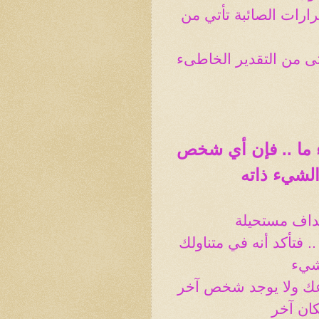
قرارات الصائبة تأتي من
تى من التقدير الخاطىء
ما .. فإن أي شخص
لشيء ذاته
هداف مستحيلة
 فتأكد أنه في متناولك
لشيء
عك ولا يوجد شخص آخر
كان آخر