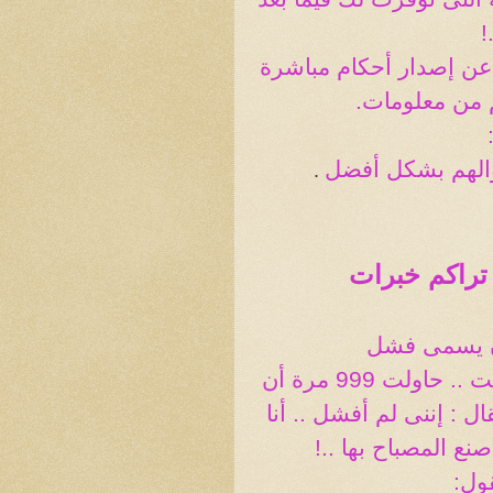
!
 عن إصدار أحكام مباشرة
هم من معلومات
.
والهم بشكل أفضل
.
 تراكم خبرات
ان يسمى فشل
وكما قال اديسون عندما قيل له : لقد فشلت .. حاولت 999 مرة أن
ل : إننى لم أفشل .. أنا
قول
: