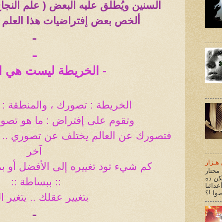
السنين ويُطلق عليه البعض ( علم النجاح
ألخص بعض إفتراضيات هذا العلم
ـ
ـ
- الخريطة ليست هي ا
الخريطة : تصورك ، والمنطقة : ا
وتقوم على إفتراض : ما هو تصور
فتصورك عن العالم يختلف عن تصوري .
آخر
هـزار
كم شيء تود تغييره إلى الأفضل أو بم
محتار
كن ده
:: ببساطة
::
عدائنا
بتغيير عقلك .. يتغير ال
ـ