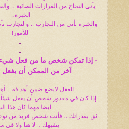
يأتى النجاح من القرارات الصائبة .. وال
الخبرة
..
والخبرة تأتي من التجارب .. والتجارب تأ
للأمور!
ـ
ـ
- إذا تمكن شخص ما من فعل شيء 
آخر من الممكن أن يفعل ا
العقل لايضع ضمن أهدافه .. أ
إذا كان في مقدور شخص أن يفعل شيئاً ..
أيضا مهما كان هذا ا
ثق بقدراتك .. فأنت شخص فريد من نو
يشبهك .. لا هنا ولا فى م