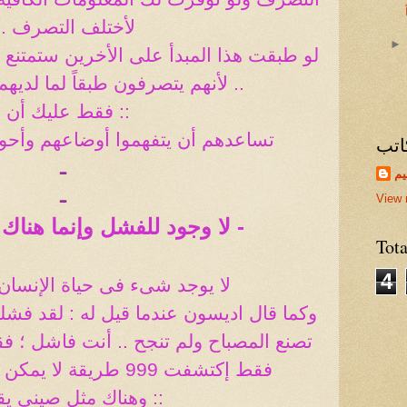
لأختلف التصرف ..
لو طبقت هذا المبدأ على الأخرين ستمتنع
.. لأنهم يتصرفون طبقاً لما لدي
:: فقط عليك أن
:
تساعدهم أن يتفهموا أوضاعهم وأح
اتب
ـ
يم
ـ
View 
- لا وجود للفشل وإنما هناك
Tot
4
لا يوجد شىء فى حياة الإنس
تصنع المصباح ولم تنجح .. أنت فاشل ؛ فقا
فقط إكتشفت 999 طريقة لا يمكن صنع المصباح بها ..!
:: وهناك مثل صيني ي