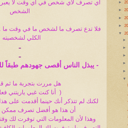
أي تصرف لأي شخص في أي وقت لا يعبر ع
►
2
الشخص
►
2
►
2
►
2
فلا تدع تصرف ما لشخص ما في وقت ما ..
▼
2
الكلي لشخصيته .
ـ
ـ
- يبذل الناس أقصى جهودهم طبقاً لل
هل مررت بتجربة ما ثم قل
(
أنا كنت غبي ياريتني فع
لكنك لم تتذكر أنك حينما أقدمت على هذا
أن هذا هو أفضل تصرف ممكن !
وهذا لأن المعلومات التي توفرت لك وقت
التصرف ولو توفرت لك المعلومات الكافية 