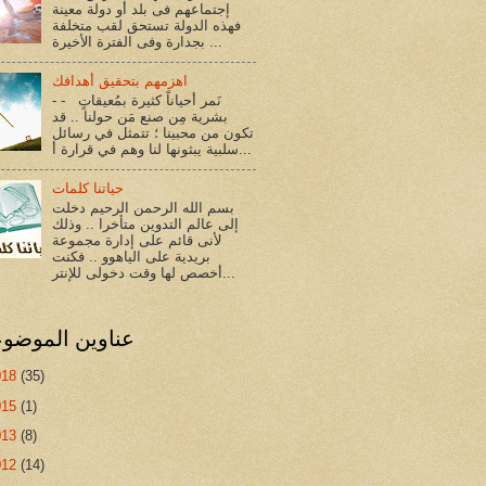
إجتماعهم فى بلد أو دولة معينة
فهذه الدولة تستحق لقب متخلفة
بجدارة وفى الفترة الأخيرة ...
اهزمهم بتحقيق أهدافك
- - نَمر أحياناً كثيرة بمُعيقاتٍ
بشرية مِن صنع مَن حولنا .. قد
تكون من محبينا ؛ تتمثل في رسائل
سلبية يبثونها لنا وهم في قرارة أ...
حياتنا كلمات
بسم الله الرحمن الرحيم دخلت
إلى عالم التدوين متأخرا .. وذلك
لأنى قائم على إدارة مجموعة
بريدية على الياهوو .. فكنت
أخصص لها وقت دخولى للإنتر...
عناوين الموضو
018
(35)
015
(1)
013
(8)
012
(14)