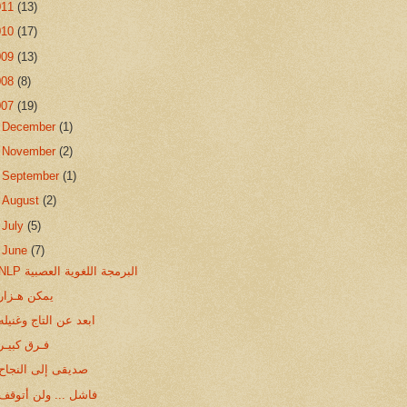
011
(13)
010
(17)
009
(13)
008
(8)
007
(19)
►
December
(1)
►
November
(2)
►
September
(1)
►
August
(2)
►
July
(5)
▼
June
(7)
NLP البرمجة اللغوية العصبية
يمكن هـزار
ابعد عن التاج وغنيله
فـرق كبيـر
صديقى إلى النجاح
فاشل ... ولن أتوقف