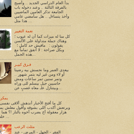
بدأ العام الدراسي الجديد .. وأصبح
بالفرقة الثالثة .. وعند دخوله باب
الجامعة تذكر العامين الماضيين
وأخذ يتساءل .. هل سأمضي عامي
هذا مثل ...
نعمة التغيير
كل منا له ميزات كما أن له عيوب ؛
وهناك جملة متداولة على الألسن
يقولون : مافيش حد كامل ؛
وبكل صراحة : لا أتفق تماماً مع
هذه الجمل...
فـرق كبيـر
بيعدى العمر وما نحسش بيه رضينا
أو لاء ومن غير ليه بتمر شهور ..
وتمر سنين تمر ساعات ومش
حاسيين جيل بيسلم للى وراه
وبيتنازل علـ معاه غصبٍ عن...
يمكن 
كل ما أفتح الأخبار أندهش ألاقى نفسى 
وبرتعش أكدب اللى بشوفه وأقول معلش يم
هزار معقولة أخ يضرب أخوه بالنار !؟ هما أ
خلصوا !؟ ...
مثلث الرعب
الفقر - الجهل - المرض - عند