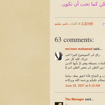
كن كما تحب أن تكون .
2:20 AM
at
كلمات
ياسر سليم
63 comments:
mo'men mohamed
said...
راق لى الموضوع كثيرا اخى
جزاك الله كل خير
مات بسيطة وهى (( يأيها الذين
را من الظن ان بعض الظن اثم ))
ب و النجاح فأنا اتفق معك تماما
سلام عليكم ورحمة الله وبركاته
June 28, 2007 at 6:10 AM
The Manager
said...
:)