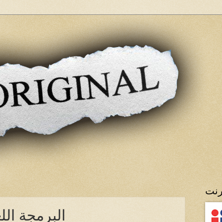
رنت
NLP البرمجة ا