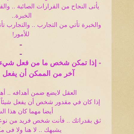
يأتى النجاح من القرارات الصائبة .. وال
الخبرة
..
والخبرة تأتي من التجارب .. والتجارب تأ
للأمور!
ـ
ـ
- إذا تمكن شخص ما من فعل شيء 
آخر من الممكن أن يفعل ا
العقل لايضع ضمن أهدافه .. أ
إذا كان في مقدور شخص أن يفعل شيئاً ..
أيضا مهما كان هذا ا
ثق بقدراتك .. فأنت شخص فريد من نو
يشبهك .. لا هنا ولا فى م