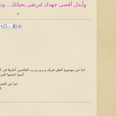
وأبذل أقصى جهدك لترتقى بحياتك .. وت
ـ
اما عن موضوع الظن فربك و ربى و رب العالمين أجازها فى كل
أمنوا اجتنبوا كثي
اما عن التجر
ال