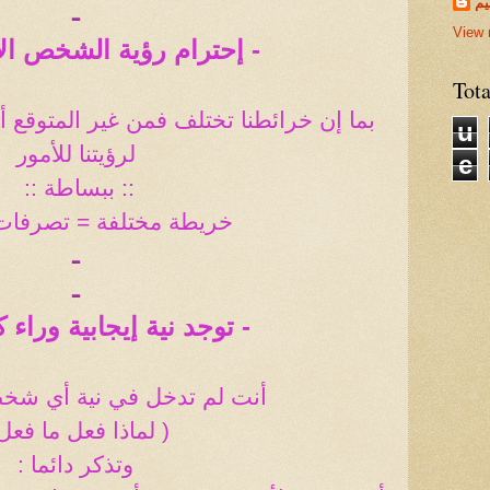
يم
ـ
View 
- إحترام رؤية الشخص الآ
Tot
بما إن خرائطنا تختلف فمن غير المتوقع 
u
لرؤيتنا للأمور
e
:: ببساطة
::
خريطة مختلفة = تصرفات
ـ
ـ
- توجد نية إيجابية وراء
أنت لم تدخل في نية أي شخ
( لماذا فعل ما فعل 
وتذكر دائما :