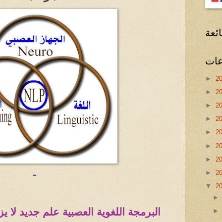
ئعة
عات
►
2
►
2
►
2
►
2
►
2
►
2
►
2
ـ
►
2
▼
2
البرمجة اللغوية العصبية علم جديد لا