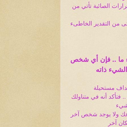
قرارات الصائبة تأتي من
تى من التقدير الخاطىء
ما .. فإن أي شخص
لشيء ذاته
هداف مستحيلة
 فتأكد أنه في متناولك
لشيء
عك ولا يوجد شخص آخر
كان آخر