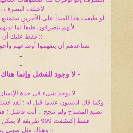
لأختلف التصرف ..
لو طبقت هذا المبدأ على الأخرين ستمتنع
.. لأنهم يتصرفون طبقاً لما لدي
:: فقط عليك أن
:
تساعدهم أن يتفهموا أوضاعهم وأح
ـ
ـ
- لا وجود للفشل وإنما هناك
لا يوجد شىء فى حياة الإنس
تصنع المصباح ولم تنجح .. أنت فاشل ؛ فقا
فقط إكتشفت 999 طريقة لا يمكن صنع المصباح بها ..!
:: وهناك مثل صيني ي