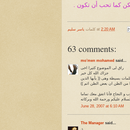
كن كما تحب أن تكون .
2:20 AM
at
كلمات
ياسر سليم
63 comments:
mo'men mohamed
said...
راق لى الموضوع كثيرا اخى
جزاك الله كل خير
مات بسيطة وهى (( يأيها الذين
را من الظن ان بعض الظن اثم ))
ب و النجاح فأنا اتفق معك تماما
سلام عليكم ورحمة الله وبركاته
June 28, 2007 at 6:10 AM
The Manager
said...
:)