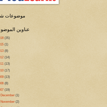
موضوعات شا
عناوين الموضو
018
(35)
015
(1)
013
(8)
012
(14)
011
(13)
010
(17)
009
(13)
008
(8)
007
(19)
►
December
(1)
►
November
(2)