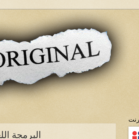
رنت
NLP البرمجة ا