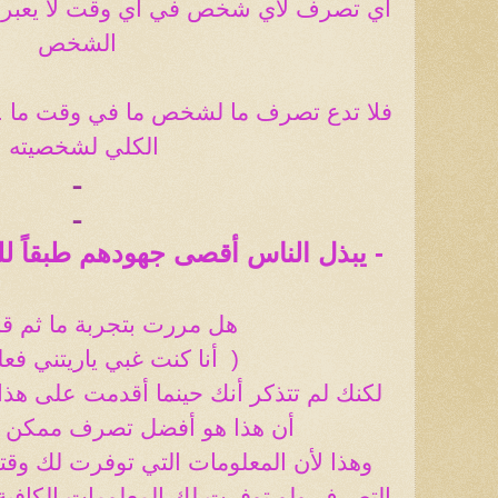
أي تصرف لأي شخص في أي وقت لا يعبر ع
الشخص
فلا تدع تصرف ما لشخص ما في وقت ما ..
الكلي لشخصيته .
ـ
ـ
- يبذل الناس أقصى جهودهم طبقاً لل
هل مررت بتجربة ما ثم قل
(
أنا كنت غبي ياريتني فع
لكنك لم تتذكر أنك حينما أقدمت على هذا
أن هذا هو أفضل تصرف ممكن !
وهذا لأن المعلومات التي توفرت لك وقت
التصرف ولو توفرت لك المعلومات الكافية 