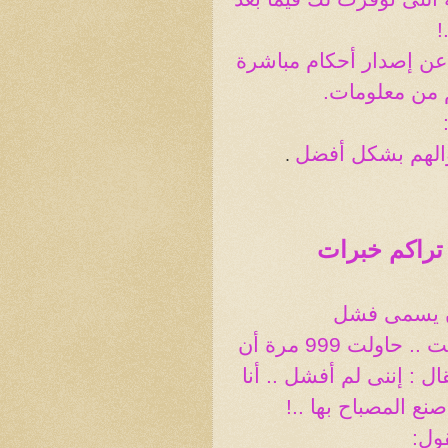
!
 عن إصدار أحكام مباشرة
هم من معلومات
.
والهم بشكل أفضل
.
 تراكم خبرات
ان يسمى فشل
وكما قال اديسون عندما قيل له : لقد فشلت .. حاولت 999 مرة أن
ل : إننى لم أفشل .. أنا
قول
: