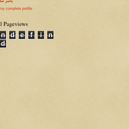
ياسر سل
my complete profile
al Pageviews
n
d
e
f
i
n
d