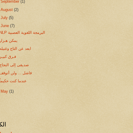
►
September
(1)
►
August
(2)
►
July
(5)
▼
June
(7)
NLP البرمجة اللغوية العصبية
يمكن هـزار
ابعد عن التاج وغنيله
فـرق كبيـر
صديقى إلى النجاح
فاشل ... ولن أتوقف
عندما كنت حكيماً
►
May
(1)
الك