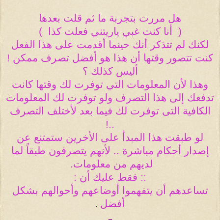
هل مررت بتجربة ما ثم قلت بعدها
(
أنا كنت غبي ياريتني فعلت كذا
)
لكنك لم تتذكر أنك حينما أقدمت على هذا الفعل
كنت تتصور وقتها أن هذا هو أفضل تصرف ممكن !
أليس كذلك ؟
وهذا لأن المعلومات التي توفرت لك وقتها كانت
تدفعك إلى هذا التصرف ولو توفرت لك المعلومات
الكافية التى توفرت لك فيما بعد لأختلف التصرف
..!
لو طبقت هذا المبدأ على الأخرين ستمتنع عن
إصدار أحكام مباشرة .. لأنهم يتصرفون طبقاً لما
لديهم من معلومات
.
:: فقط عليك أن
:
تساعدهم أن يتفهموا أوضاعهم وأحوالهم بشكل
أفضل
.
ـ