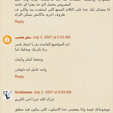
المفروض يحصل لاي حد بيقرا اي حاجه
انا متشكر ليك جدا على الكلام الممتع اللي استفدت بيه واللي ف
ظروف اخرى ماكانش ممكن اقراه
Reply
July 2, 2007 at 5:52 AM
مش هنسى
ايه المواضيع الجامده دى يا استاذ ياسر
ربنا يكرمك ويخليك لينا
وتتحفنا كمان وكمان
وانته عامل ايه دلوقتى
Reply
šσяšαяαα
July 2, 2007 at 9:59 AM
جزاك الله خيرا اخى الكريم
موضوعاتك قيمة وانا بيعجبنى جدا الاسلوب اللى بيكون فيه منطق