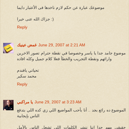
موضوعك عبارة عن حكم لازم ناخدها فى الأعتبار دايما
جزاك الله عنى خيرا :)
Reply
June 29, 2007 at 2:21 AM
غمض عينيك
موضوع جامد جدا يا ياسر وخصوصا في نقطة حترام تصور الاخرين
وارائهم ونقطة التجريب والخطأ فعلا كلام جميل وكله افاده
تحياتي يافندم
محمد سكير
Reply
June 29, 2007 at 3:23 AM
يا مراكبي
الموضوع ده رائع بجد .. أنا بأحب المواضيع اللي زي كده اللي بتدفع
الناس بإيجابية
حقيقي مهم جدا إننا ننشر الكلمات اللي تشعل الناس بالأمل