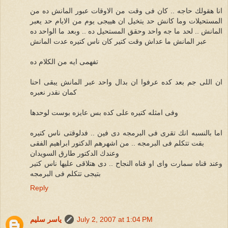
انا هقولك حاجه .. كان فى وقت من الاوقات عبور المانش ده من
المستحيلات وما كانش حد يتخيل ان هييجى يوم من الايام حد يعبر
المانش .. لحد ما جه واحد وحقق المستحيل ده .. وبعد ما الواحد ده
عبر المانش ما عداش وقت كتير كان ناس كتيره عدت المانش
تفهمى ايه من الكلام ده
ان اللى جم بعد كده عرفوا ان بدال واحد عبر المانش يبقى احنا
كمان نقدر نعبره
وفى امثله كتيره على كده بس عايزه بوست لوحدها
اما بالنسبه انك تقرى فى البرمجه دى فين .. فدلوقتى ناس كتيره
بقت تتكلم فى البرمجه .. من اشهرهم الدكتور ابراهيم الفقى
وعندك الدكتور طارق السويدان
وعند قناه سمارت واى او قناه النجاح .. دى هتلاقى عليها ناس كتير
بتيجى تتكلم فى البرمجه
Reply
July 2, 2007 at 1:04 PM
ياسر سليم