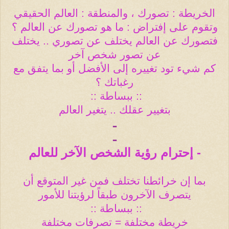
الخريطة : تصورك ، والمنطقة : العالم الحقيقي
وتقوم على إفتراض : ما هو تصورك عن العالم ؟
فتصورك عن العالم يختلف عن تصوري .. يختلف
عن تصور شخص آخر
كم شيء تود تغييره إلى الأفضل أو بما يتفق مع
رغباتك ؟
:: ببساطة
::
بتغيير عقلك .. يتغير العالم
ـ
ـ
- إحترام رؤية الشخص الآخر للعالم
بما إن خرائطنا تختلف فمن غير المتوقع أن
يتصرف الآخرون طبقاً لرؤيتنا للأمور
:: ببساطة
::
خريطة مختلفة = تصرفات مختلفة