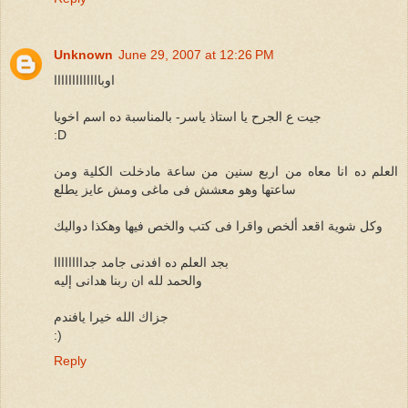
Unknown
June 29, 2007 at 12:26 PM
اوبااااااااااااا
جيت ع الجرح يا استاذ ياسر- بالمناسبة ده اسم اخويا
:D
العلم ده انا معاه من اربع سنين من ساعة مادخلت الكلية ومن
ساعتها وهو معشش فى ماغى ومش عايز يطلع
وكل شوية اقعد ألخص واقرا فى كتب والخص فيها وهكذا دواليك
بجد العلم ده افدنى جامد جداااااااا
والحمد لله ان ربنا هدانى إليه
جزاك الله خيرا يافندم
:)
Reply