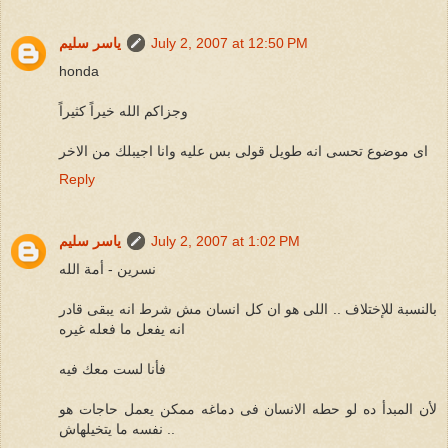
July 2, 2007 at 12:50 PM
ياسر سليم
honda
وجزاكم الله خيراً كثيراً
اى موضوع تحسى انه طويل قولى بس عليه وانا اجيبلك من الاخر
Reply
July 2, 2007 at 1:02 PM
ياسر سليم
نسرين - أمة الله
بالنسبة للإختلاف .. اللى هو ان كل انسان مش شرط انه يبقى قادر
انه يفعل ما فعله غيره
فأنا لست معك فيه
لأن المبدأ ده لو حطه الانسان فى دماغه ممكن يعمل حاجات هو
نفسه ما يتخيلهاش ..