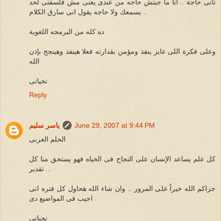
تانى حاجة .. انا ما جبتش حاجه من عندى يعنى مش فلسفتى لحد
يسمعك ولا حاجه يقول انى سارق الكلام ..
ده كله من البرمجه اللغوية
وعلى فكرة اللى عايز ينفذ ومؤمن بقدارته فعلا هينفذ وهينجح بإذن
الله
تحياتى
Reply
June 29, 2007 at 9:44 PM
ياسر سليم
الحلم العربى
كل علم يساعد الإنسان على النجاح فى الحياه فهو يستحق منا كل
تقدير ..
جزاكم الله خيراً على المرور .. وان شاء الله هحاول كل فتره انى
اجيب فى المواضيع دى
تحياتى