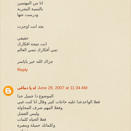
انا من المهتمين
بالتنمية البشرية
ودرست عنها
بجد انت اوجزت
حقيقي
انت نتيجة افكارك
نمي أفكارك تنمي العالم
جزاك الله خير ياياسر
Reply
June 29, 2007 at 11:34 AM
اه يا دماغى
الموضوع دا جميل جدا
فعلا الواحدعدا عليه حاجات كتير وقال انا كنت غبي
وفعلا المهم شرف المحاولة
وليس الفشل
فعلا الحياه كلمات
وكلماتك جميلة ومعبرة
تحياتى