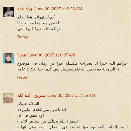
June 30, 2007 at 2:20 AM
جهاد خالد
كم استهواني هذا العلم
تلخيص جيد جدا ومفيد جدا
جزاكم الله خيرا كثيرا أخي
Reply
June 30, 2007 at 6:07 AM
هوندا
جزاكم الله خيرا انا بصراحة مكسله اقرا من زمان فى موضوع
البرمجة ده بحس انه طويييييييييل بس كده اخدنا فكرة عامه :)
Reply
June 30, 2007 at 7:35 AM
نسرين - أمة الله
السلام عليكم
ايه ياعم ياسر الكلام الكبير ده
اولا نتفق فى ان
- تصور العلم يختلف من شخص لاخر
- النيه الاجابيه المقصود بيها ايجابيه فى الفعل نفسه يعنى انها