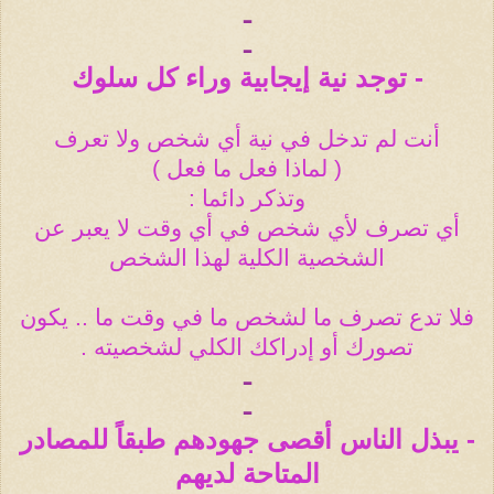
ـ
ـ
- توجد نية إيجابية وراء كل سلوك
أنت لم تدخل في نية أي شخص ولا تعرف
( لماذا فعل ما فعل )
وتذكر دائما :
أي تصرف لأي شخص في أي وقت لا يعبر عن
الشخصية الكلية لهذا الشخص
فلا تدع تصرف ما لشخص ما في وقت ما .. يكون
تصورك أو إدراكك الكلي لشخصيته .
ـ
ـ
- يبذل الناس أقصى جهودهم طبقاً للمصادر
المتاحة لديهم