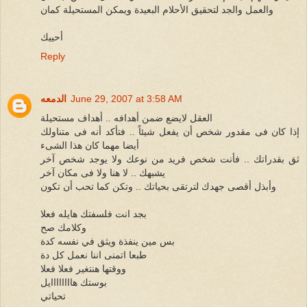
والعمل والجد لتحقيق الأحلام البعيدة ويمكن المستحيلة كمان
أحييك
Reply
June 29, 2007 at 3:58 AM
الدمعه
العقل لايضع ضمن أهدافه .. أهداف مستحيلة
إذا كان فى مقدور شخص أن يفعل شيئاً .. فتأكد أنه فى متناولك
أيضا مهما كان هذا الشىء
ثق بقدراتك .. فأنت شخص فريد من نوعك ولا يوجد شخص آخر
يشبهك .. لا هنا ولا فى مكان آخر
وأبذل أقصى جهدك لترتقى بحياتك .. وتكن كما تحب أن تكون
بجد انت فلسفتك هايله فعلا
وكلامك صح
بس مين ينفذة ويثق في نفسه كدة
طبعا اتمنى اننا نعمل كل دة
ووقتها هنتغير فعلا فعلا
بوستك هاااااااايل
تحياتي