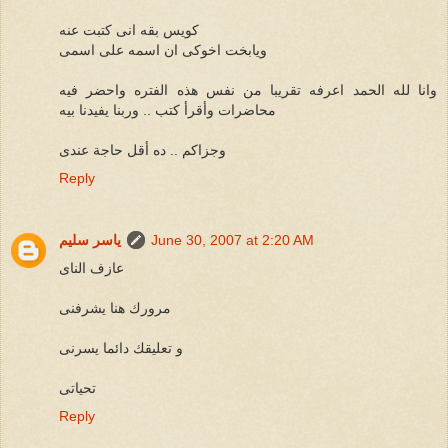
كويس بقه انى كتبت عنه
ويابخت اخوكى ان اسمه على اسمى
وانا لله الحمد اعرفه تقريبا من نفس هذه الفتره واحضر فيه
محاضرات وأقرأ كتب .. وربنا يفيدنا بيه
وجزاكم .. ده أقل حاجة عندى
Reply
June 30, 2007 at 2:20 AM
ياسر سليم
عازف الناى
مرورك هنا يشرفنى
و تعليقك دائما يسرنى
تحياتى
Reply