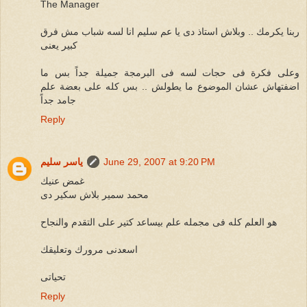
The Manager
ربنا يكرمك .. وبلاش استاذ دى يا عم سليم انا لسه شباب مش فرق
كبير يعنى
وعلى فكرة فى حجات لسه فى البرمجة جميلة جداً بس ما
اضفتهاش عشان الموضوع ما يطولش .. بس كله على بعضة علم
جامد جداً
Reply
June 29, 2007 at 9:20 PM
ياسر سليم
غمض عنيك
محمد سمير بلاش سكير دى
هو العلم كله فى مجمله علم بيساعد كتير على التقدم والنجاح
اسعدنى مرورك وتعليقك
تحياتى
Reply