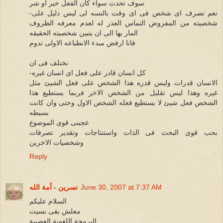
سوف تحدث سواء كان الفعل خير او شر
-نعم تصرف اى شخص فى اى وقت بالنسه لى ليس دليل على
شخصيته من المفروض التماس العذر له لعدم معرفه الظروف
المار بها الى ان يتبين شخصيته الحقيقه
فانا ارفض مبدء الانطباعه الاولى تدوم
نختلف فى ان
-كل انسان قادر على فعل اى انسان غيره
الانسان قدرات وليس قدره هذا الشخص على فعل الشيئ مثل
غيره وهذا ليس تقليل من الشخص الاخر فربما يستطيع هذا
الشخص فعل شيئ لا يستطيع فعله الشخص الاول وحتى وان كانت
بسيطه
عجبنى قوى الموضوع
بحب قوى البحث فى الذات واستنتاجات وتقدير تصرفات
وشخصيات الاخرين
Reply
June 30, 2007 at 7:37 AM
نسرين - أمة الله
السلام عليكم
معلش بقى نسيت
البرمجة اللغوية العصبية