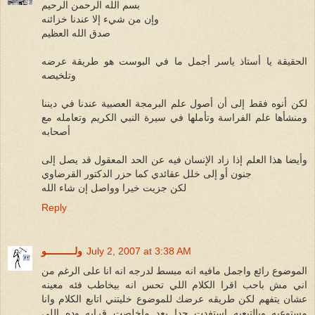
بسم الله الرحمن الرحيم
وإن من شيء إلا عندنا خزائنه
صدق الله العظيم
الحقيقة يا أستاذ ياسر أجمل ما في البوست هو طريقة عرضه
وتلخيصه
لكن أنوه فقط إلى أن أصول علم البرمجة العصبية عندنا في ديننا
ومنشأها علم الفراسة وتأملها في سيرة النبي الكريم وتعامله مع
أصحابه
وأيضا هذا العلم إذا زاد الإنسان فيه عن الحد المعقول قد يصل إلى
جنون أو إلى خلل عقائدي كما حزر الدكتور القرضاوي
لكن جزيت خيرا وواصل إن شاء الله
Reply
July 2, 2007 at 3:38 AM
ولــــــــــو
الموضوع رائع واجمل مافيه انه مبسط لدرجه انه انا على الرغم من
اني مش باحب اقرا الكلام اللي تحس انه بيخاطب فئه معينه
عشان يتفهم لكن طريقه عرضك للموضوع خليتني اتابع الكلام وانا
مستوعبه وبالتبعيه استفدت جدا بعد ماخلصت قرايه وده اللي