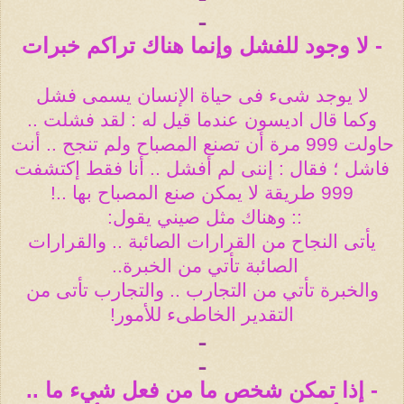
ـ
- لا وجود للفشل وإنما هناك تراكم خبرات
لا يوجد شىء فى حياة الإنسان يسمى فشل
وكما قال اديسون عندما قيل له : لقد فشلت ..
حاولت 999 مرة أن تصنع المصباح ولم تنجح .. أنت
فاشل ؛ فقال : إننى لم أفشل .. أنا فقط إكتشفت
999 طريقة لا يمكن صنع المصباح بها ..!
:: وهناك مثل صيني يقول
:
يأتى النجاح من القرارات الصائبة .. والقرارات
الصائبة تأتي من الخبرة
..
والخبرة تأتي من التجارب .. والتجارب تأتى من
التقدير الخاطىء للأمور!
ـ
ـ
- إذا تمكن شخص ما من فعل شيء ما ..