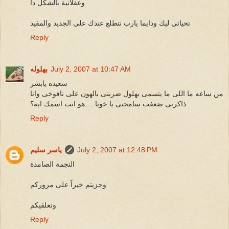
وعقلانية بالشكل دا
تحياتى ليك ودايما يارب نتطلع عندك على الجديد والمفيد
Reply
July 2, 2007 at 10:47 AM
بهلوله
سعيده يابشر
من ساعه ما اللى ما يتسمى بهلول ضربنى بالهون على نافوخى وانا
ذاكرتى ضعفت سامحنى يا خويا ....هو انت اسمك ايه؟
Reply
July 2, 2007 at 12:48 PM
ياسر سليم
النجمة الصامدة
وجزيتم خيراً على مروركم
وتعلقيكم
Reply