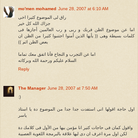
mo'men mohamed
June 28, 2007 at 6:10 AM
راق لى الموضوع كثيرا اخى
جزاك الله كل خير
اما عن موضوع الظن فربك و ربى و رب العالمين أجازها فى
كلمات بسيطة وهى (( يأيها الذين أمنوا اجتنبوا كثيرا من الظن ان
بعض الظن اثم ))
اما عن التجرب و النجاح فأنا اتفق معك تماما
السلام عليكم ورحمة الله وبركاته
Reply
The Manager
June 28, 2007 at 7:50 AM
:)
اول حاجة اقولها انى استفدت جدا جدا من الموضوع دة يا استاذ
ياسر
واقول كمان فى حاجات كتير انا مؤمن بيها من الأول فى كلامك دة
لكن اول مرة اعرف ان دى ليها علاقة بالبرمجة اللغوية العصبية