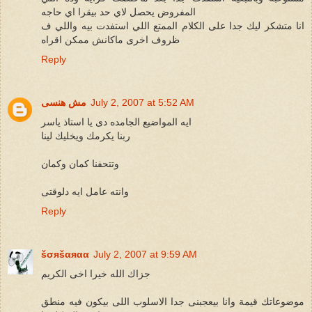
المفروض يحصل لاي حد بيقرا اي حاجه
انا متشكر ليك جدا على الكلام الممتع اللي استفدت بيه واللي ف
ظروف اخرى ماكانش ممكن اقراه
Reply
July 2, 2007 at 5:52 AM
مش هنسى
ايه المواضيع الجامده دى يا استاذ ياسر
ربنا يكرمك ويخليك لينا
وتتحفنا كمان وكمان
وانته عامل ايه دلوقتى
Reply
šσяšαяαα
July 2, 2007 at 9:59 AM
جزاك الله خيرا اخى الكريم
موضوعاتك قيمة وانا بيعجبنى جدا الاسلوب اللى بيكون فيه منطق