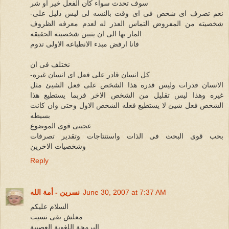
سوف تحدث سواء كان الفعل خير او شر
-نعم تصرف اى شخص فى اى وقت بالنسه لى ليس دليل على
شخصيته من المفروض التماس العذر له لعدم معرفه الظروف
المار بها الى ان يتبين شخصيته الحقيقه
فانا ارفض مبدء الانطباعه الاولى تدوم
نختلف فى ان
-كل انسان قادر على فعل اى انسان غيره
الانسان قدرات وليس قدره هذا الشخص على فعل الشيئ مثل
غيره وهذا ليس تقليل من الشخص الاخر فربما يستطيع هذا
الشخص فعل شيئ لا يستطيع فعله الشخص الاول وحتى وان كانت
بسيطه
عجبنى قوى الموضوع
بحب قوى البحث فى الذات واستنتاجات وتقدير تصرفات
وشخصيات الاخرين
Reply
June 30, 2007 at 7:37 AM
نسرين - أمة الله
السلام عليكم
معلش بقى نسيت
البرمجة اللغوية العصبية