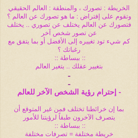
الخريطة : تصورك ، والمنطقة : العالم الحقيقي
وتقوم على إفتراض : ما هو تصورك عن العالم ؟
فتصورك عن العالم يختلف عن تصوري .. يختلف
عن تصور شخص آخر
كم شيء تود تغييره إلى الأفضل أو بما يتفق مع
رغباتك ؟
:: ببساطة
::
بتغيير عقلك .. يتغير العالم
ـ
ـ
- إحترام رؤية الشخص الآخر للعالم
بما إن خرائطنا تختلف فمن غير المتوقع أن
يتصرف الآخرون طبقاً لرؤيتنا للأمور
:: ببساطة
::
خريطة مختلفة = تصرفات مختلفة