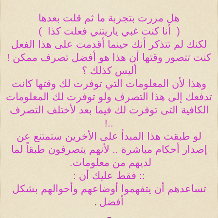
هل مررت بتجربة ما ثم قلت بعدها
(
أنا كنت غبي ياريتني فعلت كذا
)
لكنك لم تتذكر أنك حينما أقدمت على هذا الفعل
كنت تتصور وقتها أن هذا هو أفضل تصرف ممكن !
أليس كذلك ؟
وهذا لأن المعلومات التي توفرت لك وقتها كانت
تدفعك إلى هذا التصرف ولو توفرت لك المعلومات
الكافية التى توفرت لك فيما بعد لأختلف التصرف
..!
لو طبقت هذا المبدأ على الأخرين ستمتنع عن
إصدار أحكام مباشرة .. لأنهم يتصرفون طبقاً لما
لديهم من معلومات
.
:: فقط عليك أن
:
تساعدهم أن يتفهموا أوضاعهم وأحوالهم بشكل
أفضل
.
ـ