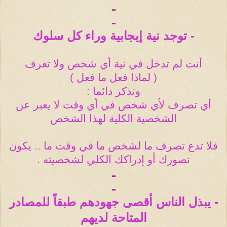
ـ
ـ
- توجد نية إيجابية وراء كل سلوك
أنت لم تدخل في نية أي شخص ولا تعرف
( لماذا فعل ما فعل )
وتذكر دائما :
أي تصرف لأي شخص في أي وقت لا يعبر عن
الشخصية الكلية لهذا الشخص
فلا تدع تصرف ما لشخص ما في وقت ما .. يكون
تصورك أو إدراكك الكلي لشخصيته .
ـ
ـ
- يبذل الناس أقصى جهودهم طبقاً للمصادر
المتاحة لديهم