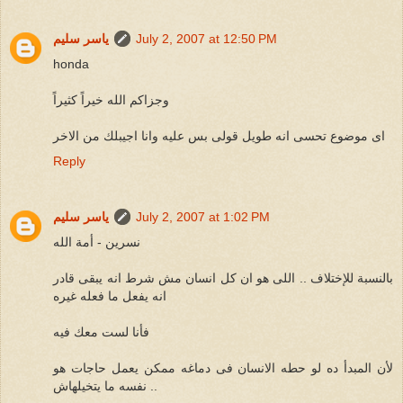
July 2, 2007 at 12:50 PM
ياسر سليم
honda
وجزاكم الله خيراً كثيراً
اى موضوع تحسى انه طويل قولى بس عليه وانا اجيبلك من الاخر
Reply
July 2, 2007 at 1:02 PM
ياسر سليم
نسرين - أمة الله
بالنسبة للإختلاف .. اللى هو ان كل انسان مش شرط انه يبقى قادر
انه يفعل ما فعله غيره
فأنا لست معك فيه
لأن المبدأ ده لو حطه الانسان فى دماغه ممكن يعمل حاجات هو
نفسه ما يتخيلهاش ..