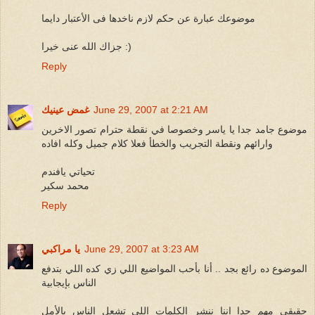
موضوعك عبارة عن حكم لازم ناخدها فى الأعتبار دايما
جزاك الله عنى خيرا :)
Reply
June 29, 2007 at 2:21 AM
غمض عينيك
موضوع جامد جدا يا ياسر وخصوصا في نقطة حترام تصور الاخرين
وارائهم ونقطة التجريب والخطأ فعلا كلام جميل وكله افاده
تحياتي يافندم
محمد سكير
Reply
June 29, 2007 at 3:23 AM
يا مراكبي
الموضوع ده رائع بجد .. أنا بأحب المواضيع اللي زي كده اللي بتدفع
الناس بإيجابية
حقيقي مهم جدا إننا ننشر الكلمات اللي تشعل الناس بالأمل