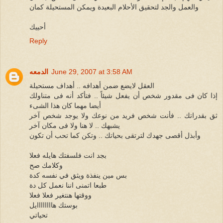
والعمل والجد لتحقيق الأحلام البعيدة ويمكن المستحيلة كمان
أحييك
Reply
June 29, 2007 at 3:58 AM
الدمعه
العقل لايضع ضمن أهدافه .. أهداف مستحيلة
إذا كان فى مقدور شخص أن يفعل شيئاً .. فتأكد أنه فى متناولك
أيضا مهما كان هذا الشىء
ثق بقدراتك .. فأنت شخص فريد من نوعك ولا يوجد شخص آخر
يشبهك .. لا هنا ولا فى مكان آخر
وأبذل أقصى جهدك لترتقى بحياتك .. وتكن كما تحب أن تكون
بجد انت فلسفتك هايله فعلا
وكلامك صح
بس مين ينفذة ويثق في نفسه كدة
طبعا اتمنى اننا نعمل كل دة
ووقتها هنتغير فعلا فعلا
بوستك هاااااااايل
تحياتي