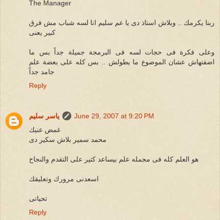
The Manager
ربنا يكرمك .. وبلاش استاذ دى يا عم سليم انا لسه شباب مش فرق
كبير يعنى
وعلى فكرة فى حجات لسه فى البرمجة جميلة جداً بس ما
اضفتهاش عشان الموضوع ما يطولش .. بس كله على بعضة علم
جامد جداً
Reply
June 29, 2007 at 9:20 PM
ياسر سليم
غمض عنيك
محمد سمير بلاش سكير دى
هو العلم كله فى مجمله علم بيساعد كتير على التقدم والنجاح
اسعدنى مرورك وتعليقك
تحياتى
Reply