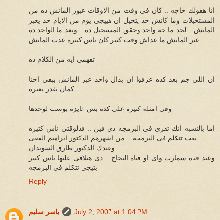
انا هقولك حاجه .. كان فى وقت من الاوقات عبور المانش ده من
المستحيلات وما كانش حد يتخيل ان هييجى يوم من الايام حد يعبر
المانش .. لحد ما جه واحد وحقق المستحيل ده .. وبعد ما الواحد ده
عبر المانش ما عداش وقت كتير كان ناس كتيره عدت المانش
تفهمى ايه من الكلام ده
ان اللى جم بعد كده عرفوا ان بدال واحد عبر المانش يبقى احنا
كمان نقدر نعبره
وفى امثله كتيره على كده بس عايزه بوست لوحدها
اما بالنسبه انك تقرى فى البرمجه دى فين .. فدلوقتى ناس كتيره
بقت تتكلم فى البرمجه .. من اشهرهم الدكتور ابراهيم الفقى
وعندك الدكتور طارق السويدان
وعند قناه سمارت واى او قناه النجاح .. دى هتلاقى عليها ناس كتير
بتيجى تتكلم فى البرمجه
Reply
July 2, 2007 at 1:04 PM
ياسر سليم