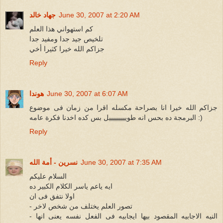
June 30, 2007 at 2:20 AM
جهاد خالد
كم استهواني هذا العلم
تلخيص جيد جدا ومفيد جدا
جزاكم الله خيرا كثيرا أخي
Reply
June 30, 2007 at 6:07 AM
هوندا
جزاكم الله خيرا انا بصراحة مكسله اقرا من زمان فى موضوع
البرمجة ده بحس انه طويييييييييل بس كده اخدنا فكرة عامه :)
Reply
June 30, 2007 at 7:35 AM
نسرين - أمة الله
السلام عليكم
ايه ياعم ياسر الكلام الكبير ده
اولا نتفق فى ان
- تصور العلم يختلف من شخص لاخر
- النيه الاجابيه المقصود بيها ايجابيه فى الفعل نفسه يعنى انها