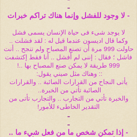
ـ
- لا وجود للفشل وإنما هناك تراكم خبرات
لا يوجد شىء فى حياة الإنسان يسمى فشل
وكما قال اديسون عندما قيل له : لقد فشلت ..
حاولت 999 مرة أن تصنع المصباح ولم تنجح .. أنت
فاشل ؛ فقال : إننى لم أفشل .. أنا فقط إكتشفت
999 طريقة لا يمكن صنع المصباح بها ..!
:: وهناك مثل صيني يقول
:
يأتى النجاح من القرارات الصائبة .. والقرارات
الصائبة تأتي من الخبرة
..
والخبرة تأتي من التجارب .. والتجارب تأتى من
التقدير الخاطىء للأمور!
ـ
ـ
- إذا تمكن شخص ما من فعل شيء ما ..