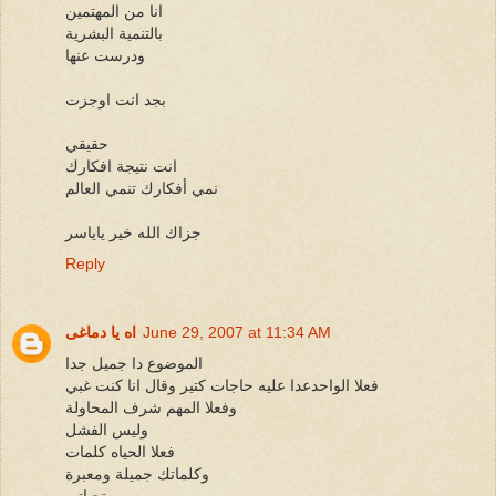
انا من المهتمين
بالتنمية البشرية
ودرست عنها
بجد انت اوجزت
حقيقي
انت نتيجة افكارك
نمي أفكارك تنمي العالم
جزاك الله خير ياياسر
Reply
June 29, 2007 at 11:34 AM
اه يا دماغى
الموضوع دا جميل جدا
فعلا الواحدعدا عليه حاجات كتير وقال انا كنت غبي
وفعلا المهم شرف المحاولة
وليس الفشل
فعلا الحياه كلمات
وكلماتك جميلة ومعبرة
تحياتى