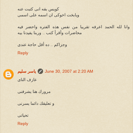
كويس بقه انى كتبت عنه
ويابخت اخوكى ان اسمه على اسمى
وانا لله الحمد اعرفه تقريبا من نفس هذه الفتره واحضر فيه
محاضرات وأقرأ كتب .. وربنا يفيدنا بيه
وجزاكم .. ده أقل حاجة عندى
Reply
June 30, 2007 at 2:20 AM
ياسر سليم
عازف الناى
مرورك هنا يشرفنى
و تعليقك دائما يسرنى
تحياتى
Reply