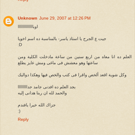
Unknown
June 29, 2007 at 12:26 PM
اوبااااااااااااا
جيت ع الجرح يا استاذ ياسر- بالمناسبة ده اسم اخويا
:D
العلم ده انا معاه من اربع سنين من ساعة مادخلت الكلية ومن
ساعتها وهو معشش فى ماغى ومش عايز يطلع
وكل شوية اقعد ألخص واقرا فى كتب والخص فيها وهكذا دواليك
بجد العلم ده افدنى جامد جداااااااا
والحمد لله ان ربنا هدانى إليه
جزاك الله خيرا يافندم
:)
Reply