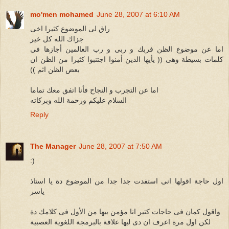
mo'men mohamed
June 28, 2007 at 6:10 AM
راق لى الموضوع كثيرا اخى
جزاك الله كل خير
اما عن موضوع الظن فربك و ربى و رب العالمين أجازها فى
كلمات بسيطة وهى (( يأيها الذين أمنوا اجتنبوا كثيرا من الظن ان
بعض الظن اثم ))
اما عن التجرب و النجاح فأنا اتفق معك تماما
السلام عليكم ورحمة الله وبركاته
Reply
The Manager
June 28, 2007 at 7:50 AM
:)
اول حاجة اقولها انى استفدت جدا جدا من الموضوع دة يا استاذ
ياسر
واقول كمان فى حاجات كتير انا مؤمن بيها من الأول فى كلامك دة
لكن اول مرة اعرف ان دى ليها علاقة بالبرمجة اللغوية العصبية