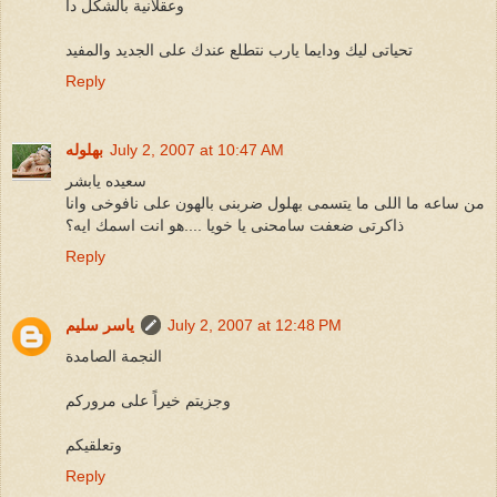
وعقلانية بالشكل دا
تحياتى ليك ودايما يارب نتطلع عندك على الجديد والمفيد
Reply
July 2, 2007 at 10:47 AM
بهلوله
سعيده يابشر
من ساعه ما اللى ما يتسمى بهلول ضربنى بالهون على نافوخى وانا
ذاكرتى ضعفت سامحنى يا خويا ....هو انت اسمك ايه؟
Reply
July 2, 2007 at 12:48 PM
ياسر سليم
النجمة الصامدة
وجزيتم خيراً على مروركم
وتعلقيكم
Reply