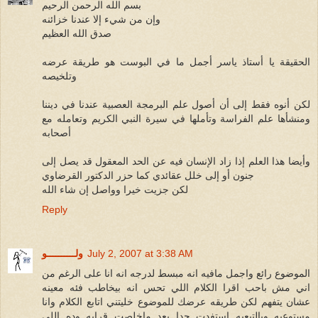
بسم الله الرحمن الرحيم
وإن من شيء إلا عندنا خزائنه
صدق الله العظيم
الحقيقة يا أستاذ ياسر أجمل ما في البوست هو طريقة عرضه
وتلخيصه
لكن أنوه فقط إلى أن أصول علم البرمجة العصبية عندنا في ديننا
ومنشأها علم الفراسة وتأملها في سيرة النبي الكريم وتعامله مع
أصحابه
وأيضا هذا العلم إذا زاد الإنسان فيه عن الحد المعقول قد يصل إلى
جنون أو إلى خلل عقائدي كما حزر الدكتور القرضاوي
لكن جزيت خيرا وواصل إن شاء الله
Reply
July 2, 2007 at 3:38 AM
ولــــــــــو
الموضوع رائع واجمل مافيه انه مبسط لدرجه انه انا على الرغم من
اني مش باحب اقرا الكلام اللي تحس انه بيخاطب فئه معينه
عشان يتفهم لكن طريقه عرضك للموضوع خليتني اتابع الكلام وانا
مستوعبه وبالتبعيه استفدت جدا بعد ماخلصت قرايه وده اللي