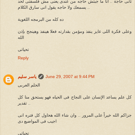
تانى حاجة .. انا ما جبتش حاجه من عندى يعنى مش فلسفتى لحد
يسمعك ولا حاجه يقول انى سارق الكلام ..
ده كله من البرمجه اللغوية
وعلى فكرة اللى عايز ينفذ ومؤمن بقدارته فعلا هينفذ وهينجح بإذن
الله
تحياتى
Reply
June 29, 2007 at 9:44 PM
ياسر سليم
الحلم العربى
كل علم يساعد الإنسان على النجاح فى الحياه فهو يستحق منا كل
تقدير ..
جزاكم الله خيراً على المرور .. وان شاء الله هحاول كل فتره انى
اجيب فى المواضيع دى
تحياتى