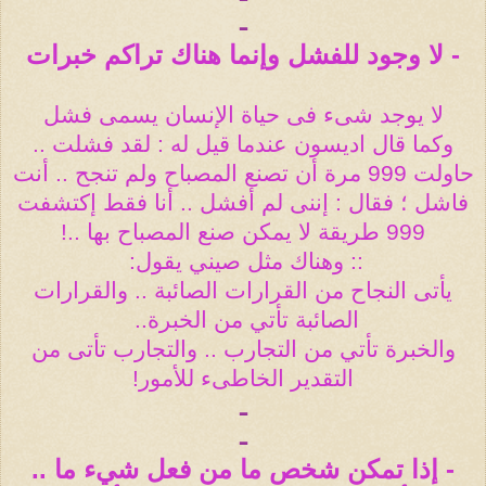
ـ
- لا وجود للفشل وإنما هناك تراكم خبرات
لا يوجد شىء فى حياة الإنسان يسمى فشل
وكما قال اديسون عندما قيل له : لقد فشلت ..
حاولت 999 مرة أن تصنع المصباح ولم تنجح .. أنت
فاشل ؛ فقال : إننى لم أفشل .. أنا فقط إكتشفت
999 طريقة لا يمكن صنع المصباح بها ..!
:: وهناك مثل صيني يقول
:
يأتى النجاح من القرارات الصائبة .. والقرارات
الصائبة تأتي من الخبرة
..
والخبرة تأتي من التجارب .. والتجارب تأتى من
التقدير الخاطىء للأمور!
ـ
ـ
- إذا تمكن شخص ما من فعل شيء ما ..