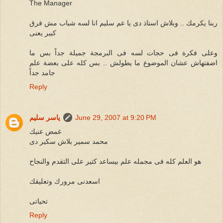
The Manager
ربنا يكرمك .. وبلاش استاذ دى يا عم سليم انا لسه شباب مش فرق
كبير يعنى
وعلى فكرة فى حجات لسه فى البرمجة جميلة جداً بس ما
اضفتهاش عشان الموضوع ما يطولش .. بس كله على بعضة علم
جامد جداً
Reply
June 29, 2007 at 9:20 PM
ياسر سليم
غمض عنيك
محمد سمير بلاش سكير دى
هو العلم كله فى مجمله علم بيساعد كتير على التقدم والنجاح
اسعدنى مرورك وتعليقك
تحياتى
Reply