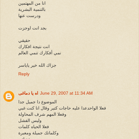
انا من المهتمين
بالتنمية البشرية
ودرست عنها
بجد انت اوجزت
حقيقي
انت نتيجة افكارك
نمي أفكارك تنمي العالم
جزاك الله خير ياياسر
Reply
June 29, 2007 at 11:34 AM
اه يا دماغى
الموضوع دا جميل جدا
فعلا الواحدعدا عليه حاجات كتير وقال انا كنت غبي
وفعلا المهم شرف المحاولة
وليس الفشل
فعلا الحياه كلمات
وكلماتك جميلة ومعبرة
تحياتى