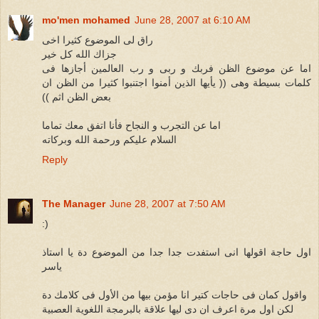
mo'men mohamed
June 28, 2007 at 6:10 AM
راق لى الموضوع كثيرا اخى
جزاك الله كل خير
اما عن موضوع الظن فربك و ربى و رب العالمين أجازها فى
كلمات بسيطة وهى (( يأيها الذين أمنوا اجتنبوا كثيرا من الظن ان
بعض الظن اثم ))
اما عن التجرب و النجاح فأنا اتفق معك تماما
السلام عليكم ورحمة الله وبركاته
Reply
The Manager
June 28, 2007 at 7:50 AM
:)
اول حاجة اقولها انى استفدت جدا جدا من الموضوع دة يا استاذ
ياسر
واقول كمان فى حاجات كتير انا مؤمن بيها من الأول فى كلامك دة
لكن اول مرة اعرف ان دى ليها علاقة بالبرمجة اللغوية العصبية