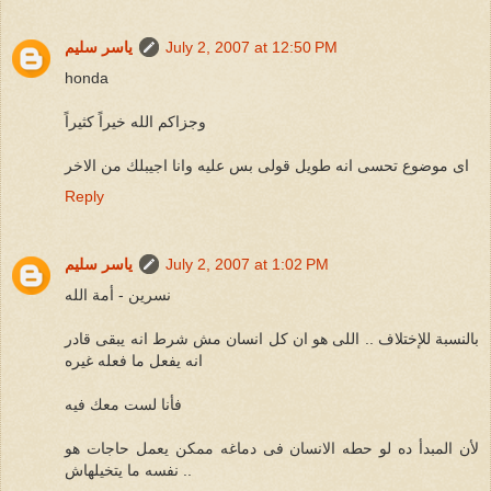
July 2, 2007 at 12:50 PM
ياسر سليم
honda
وجزاكم الله خيراً كثيراً
اى موضوع تحسى انه طويل قولى بس عليه وانا اجيبلك من الاخر
Reply
July 2, 2007 at 1:02 PM
ياسر سليم
نسرين - أمة الله
بالنسبة للإختلاف .. اللى هو ان كل انسان مش شرط انه يبقى قادر
انه يفعل ما فعله غيره
فأنا لست معك فيه
لأن المبدأ ده لو حطه الانسان فى دماغه ممكن يعمل حاجات هو
نفسه ما يتخيلهاش ..