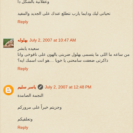
وعقلانية بالشكل دا
تحياتى ليك ودايما يارب نتطلع عندك على الجديد والمفيد
Reply
July 2, 2007 at 10:47 AM
بهلوله
سعيده يابشر
من ساعه ما اللى ما يتسمى بهلول ضربنى بالهون على نافوخى وانا
ذاكرتى ضعفت سامحنى يا خويا ....هو انت اسمك ايه؟
Reply
July 2, 2007 at 12:48 PM
ياسر سليم
النجمة الصامدة
وجزيتم خيراً على مروركم
وتعلقيكم
Reply