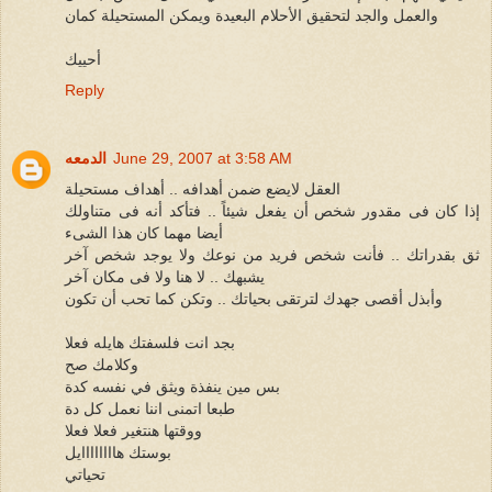
والعمل والجد لتحقيق الأحلام البعيدة ويمكن المستحيلة كمان
أحييك
Reply
June 29, 2007 at 3:58 AM
الدمعه
العقل لايضع ضمن أهدافه .. أهداف مستحيلة
إذا كان فى مقدور شخص أن يفعل شيئاً .. فتأكد أنه فى متناولك
أيضا مهما كان هذا الشىء
ثق بقدراتك .. فأنت شخص فريد من نوعك ولا يوجد شخص آخر
يشبهك .. لا هنا ولا فى مكان آخر
وأبذل أقصى جهدك لترتقى بحياتك .. وتكن كما تحب أن تكون
بجد انت فلسفتك هايله فعلا
وكلامك صح
بس مين ينفذة ويثق في نفسه كدة
طبعا اتمنى اننا نعمل كل دة
ووقتها هنتغير فعلا فعلا
بوستك هاااااااايل
تحياتي