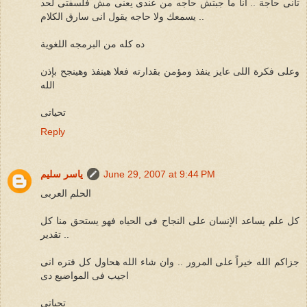
تانى حاجة .. انا ما جبتش حاجه من عندى يعنى مش فلسفتى لحد
يسمعك ولا حاجه يقول انى سارق الكلام ..
ده كله من البرمجه اللغوية
وعلى فكرة اللى عايز ينفذ ومؤمن بقدارته فعلا هينفذ وهينجح بإذن
الله
تحياتى
Reply
June 29, 2007 at 9:44 PM
ياسر سليم
الحلم العربى
كل علم يساعد الإنسان على النجاح فى الحياه فهو يستحق منا كل
تقدير ..
جزاكم الله خيراً على المرور .. وان شاء الله هحاول كل فتره انى
اجيب فى المواضيع دى
تحياتى