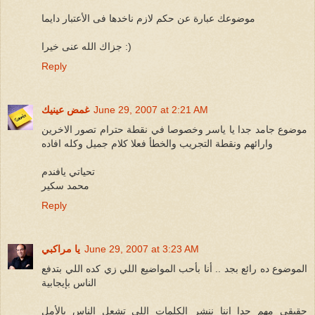
موضوعك عبارة عن حكم لازم ناخدها فى الأعتبار دايما
جزاك الله عنى خيرا :)
Reply
June 29, 2007 at 2:21 AM
غمض عينيك
موضوع جامد جدا يا ياسر وخصوصا في نقطة حترام تصور الاخرين
وارائهم ونقطة التجريب والخطأ فعلا كلام جميل وكله افاده
تحياتي يافندم
محمد سكير
Reply
June 29, 2007 at 3:23 AM
يا مراكبي
الموضوع ده رائع بجد .. أنا بأحب المواضيع اللي زي كده اللي بتدفع
الناس بإيجابية
حقيقي مهم جدا إننا ننشر الكلمات اللي تشعل الناس بالأمل