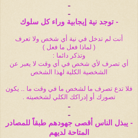
ـ
ـ
- توجد نية إيجابية وراء كل سلوك
أنت لم تدخل في نية أي شخص ولا تعرف
( لماذا فعل ما فعل )
وتذكر دائما :
أي تصرف لأي شخص في أي وقت لا يعبر عن
الشخصية الكلية لهذا الشخص
فلا تدع تصرف ما لشخص ما في وقت ما .. يكون
تصورك أو إدراكك الكلي لشخصيته .
ـ
ـ
- يبذل الناس أقصى جهودهم طبقاً للمصادر
المتاحة لديهم