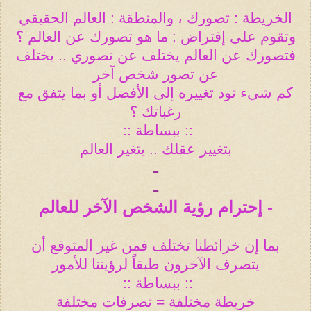
الخريطة : تصورك ، والمنطقة : العالم الحقيقي
وتقوم على إفتراض : ما هو تصورك عن العالم ؟
فتصورك عن العالم يختلف عن تصوري .. يختلف
عن تصور شخص آخر
كم شيء تود تغييره إلى الأفضل أو بما يتفق مع
رغباتك ؟
:: ببساطة
::
بتغيير عقلك .. يتغير العالم
ـ
ـ
- إحترام رؤية الشخص الآخر للعالم
بما إن خرائطنا تختلف فمن غير المتوقع أن
يتصرف الآخرون طبقاً لرؤيتنا للأمور
:: ببساطة
::
خريطة مختلفة = تصرفات مختلفة