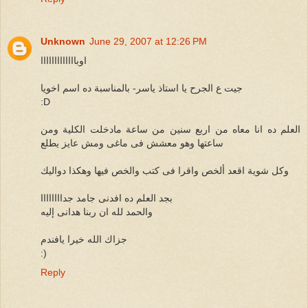
Unknown
June 29, 2007 at 12:26 PM
اوبااااااااااااا
جيت ع الجرح يا استاذ ياسر- بالمناسبة ده اسم اخويا
:D
العلم ده انا معاه من اربع سنين من ساعة مادخلت الكلية ومن
ساعتها وهو معشش فى ماغى ومش عايز يطلع
وكل شوية اقعد ألخص واقرا فى كتب والخص فيها وهكذا دواليك
بجد العلم ده افدنى جامد جداااااااا
والحمد لله ان ربنا هدانى إليه
جزاك الله خيرا يافندم
:)
Reply