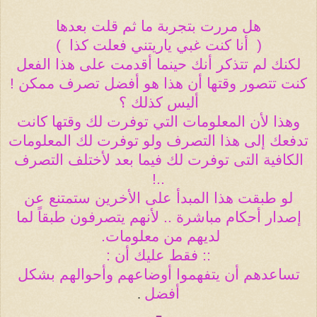
هل مررت بتجربة ما ثم قلت بعدها
(
أنا كنت غبي ياريتني فعلت كذا
)
لكنك لم تتذكر أنك حينما أقدمت على هذا الفعل
كنت تتصور وقتها أن هذا هو أفضل تصرف ممكن !
أليس كذلك ؟
وهذا لأن المعلومات التي توفرت لك وقتها كانت
تدفعك إلى هذا التصرف ولو توفرت لك المعلومات
الكافية التى توفرت لك فيما بعد لأختلف التصرف
..!
لو طبقت هذا المبدأ على الأخرين ستمتنع عن
إصدار أحكام مباشرة .. لأنهم يتصرفون طبقاً لما
لديهم من معلومات
.
:: فقط عليك أن
:
تساعدهم أن يتفهموا أوضاعهم وأحوالهم بشكل
أفضل
.
ـ