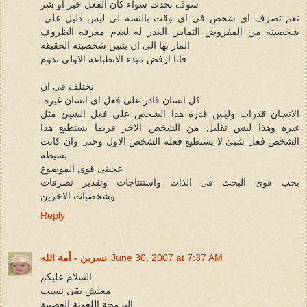
سوف تحدث سواء كان الفعل خير او شر
-نعم تصرف اى شخص فى اى وقت بالنسه لى ليس دليل على
شخصيته من المفروض التماس العذر له لعدم معرفه الظروف
المار بها الى ان يتبين شخصيته الحقيقه
فانا ارفض مبدء الانطباعه الاولى تدوم
نختلف فى ان
-كل انسان قادر على فعل اى انسان غيره
الانسان قدرات وليس قدره هذا الشخص على فعل الشيئ مثل
غيره وهذا ليس تقليل من الشخص الاخر فربما يستطيع هذا
الشخص فعل شيئ لا يستطيع فعله الشخص الاول وحتى وان كانت
بسيطه
عجبنى قوى الموضوع
بحب قوى البحث فى الذات واستنتاجات وتقدير تصرفات
وشخصيات الاخرين
Reply
June 30, 2007 at 7:37 AM
نسرين - أمة الله
السلام عليكم
معلش بقى نسيت
البرمجة اللغوية العصبية