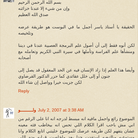
بسم الله الرحمن الرحيم
وإن من شيء إلا عندنا خزائنه
صدق الله العظيم
الحقيقة يا أستاذ ياسر أجمل ما في البوست هو طريقة عرضه
وتلخيصه
لكن أنوه فقط إلى أن أصول علم البرمجة العصبية عندنا في ديننا
ومنشأها علم الفراسة وتأملها في سيرة النبي الكريم وتعامله مع
أصحابه
وأيضا هذا العلم إذا زاد الإنسان فيه عن الحد المعقول قد يصل إلى
جنون أو إلى خلل عقائدي كما حزر الدكتور القرضاوي
لكن جزيت خيرا وواصل إن شاء الله
Reply
July 2, 2007 at 3:38 AM
ولــــــــــو
الموضوع رائع واجمل مافيه انه مبسط لدرجه انه انا على الرغم من
اني مش باحب اقرا الكلام اللي تحس انه بيخاطب فئه معينه
عشان يتفهم لكن طريقه عرضك للموضوع خليتني اتابع الكلام وانا
مستوعبه وبالتبعيه استفدت جدا بعد ماخلصت قرايه وده اللي