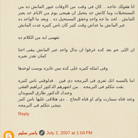
انا هقولك حاجه .. كان فى وقت من الاوقات عبور المانش ده من
المستحيلات وما كانش حد يتخيل ان هييجى يوم من الايام حد يعبر
المانش .. لحد ما جه واحد وحقق المستحيل ده .. وبعد ما الواحد ده
عبر المانش ما عداش وقت كتير كان ناس كتيره عدت المانش
تفهمى ايه من الكلام ده
ان اللى جم بعد كده عرفوا ان بدال واحد عبر المانش يبقى احنا
كمان نقدر نعبره
وفى امثله كتيره على كده بس عايزه بوست لوحدها
اما بالنسبه انك تقرى فى البرمجه دى فين .. فدلوقتى ناس كتيره
بقت تتكلم فى البرمجه .. من اشهرهم الدكتور ابراهيم الفقى
وعندك الدكتور طارق السويدان
وعند قناه سمارت واى او قناه النجاح .. دى هتلاقى عليها ناس كتير
بتيجى تتكلم فى البرمجه
Reply
July 2, 2007 at 1:04 PM
ياسر سليم