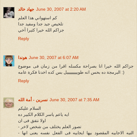
June 30, 2007 at 2:20 AM
جهاد خالد
كم استهواني هذا العلم
تلخيص جيد جدا ومفيد جدا
جزاكم الله خيرا كثيرا أخي
Reply
June 30, 2007 at 6:07 AM
هوندا
جزاكم الله خيرا انا بصراحة مكسله اقرا من زمان فى موضوع
البرمجة ده بحس انه طويييييييييل بس كده اخدنا فكرة عامه :)
Reply
June 30, 2007 at 7:35 AM
نسرين - أمة الله
السلام عليكم
ايه ياعم ياسر الكلام الكبير ده
اولا نتفق فى ان
- تصور العلم يختلف من شخص لاخر
- النيه الاجابيه المقصود بيها ايجابيه فى الفعل نفسه يعنى انها