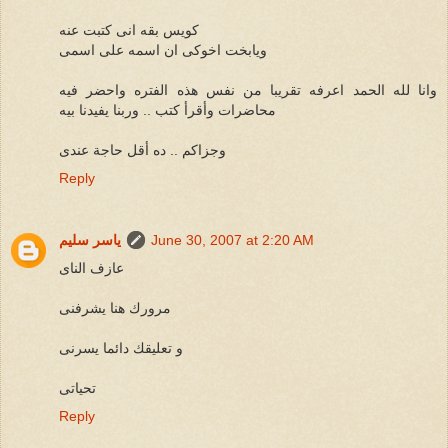
كويس بقه انى كتبت عنه
ويابخت اخوكى ان اسمه على اسمى
وانا لله الحمد اعرفه تقريبا من نفس هذه الفتره واحضر فيه
محاضرات وأقرأ كتب .. وربنا يفيدنا بيه
وجزاكم .. ده أقل حاجة عندى
Reply
June 30, 2007 at 2:20 AM
ياسر سليم
عازف الناى
مرورك هنا يشرفنى
و تعليقك دائما يسرنى
تحياتى
Reply