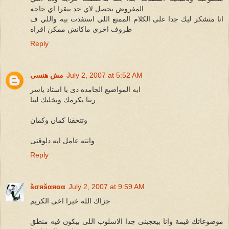
المفروض يحصل لاي حد بيقرا اي حاجه
انا متشكر ليك جدا على الكلام الممتع اللي استفدت بيه واللي ف
ظروف اخرى ماكانش ممكن اقراه
Reply
July 2, 2007 at 5:52 AM
مش هنسى
ايه المواضيع الجامده دى يا استاذ ياسر
ربنا يكرمك ويخليك لينا
وتتحفنا كمان وكمان
وانته عامل ايه دلوقتى
Reply
šσяšαяαα
July 2, 2007 at 9:59 AM
جزاك الله خيرا اخى الكريم
موضوعاتك قيمة وانا بيعجبنى جدا الاسلوب اللى بيكون فيه منطق