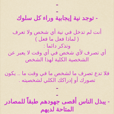
ـ
ـ
- توجد نية إيجابية وراء كل سلوك
أنت لم تدخل في نية أي شخص ولا تعرف
( لماذا فعل ما فعل )
وتذكر دائما :
أي تصرف لأي شخص في أي وقت لا يعبر عن
الشخصية الكلية لهذا الشخص
فلا تدع تصرف ما لشخص ما في وقت ما .. يكون
تصورك أو إدراكك الكلي لشخصيته .
ـ
ـ
- يبذل الناس أقصى جهودهم طبقاً للمصادر
المتاحة لديهم