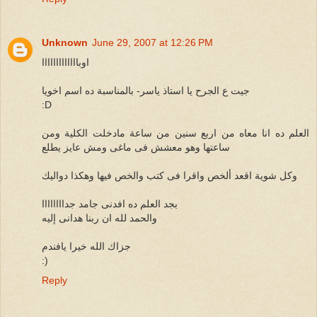
Unknown
June 29, 2007 at 12:26 PM
اوبااااااااااااا
جيت ع الجرح يا استاذ ياسر- بالمناسبة ده اسم اخويا
:D
العلم ده انا معاه من اربع سنين من ساعة مادخلت الكلية ومن
ساعتها وهو معشش فى ماغى ومش عايز يطلع
وكل شوية اقعد ألخص واقرا فى كتب والخص فيها وهكذا دواليك
بجد العلم ده افدنى جامد جداااااااا
والحمد لله ان ربنا هدانى إليه
جزاك الله خيرا يافندم
:)
Reply