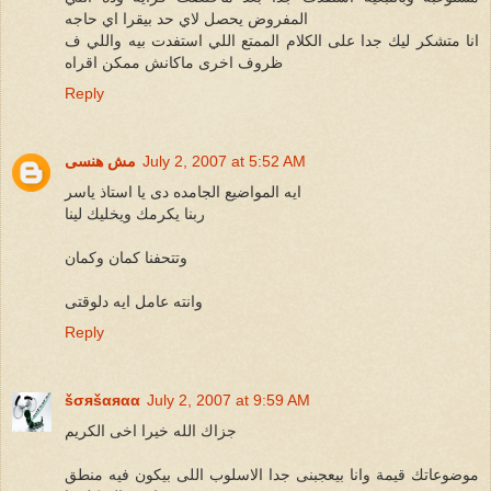
المفروض يحصل لاي حد بيقرا اي حاجه
انا متشكر ليك جدا على الكلام الممتع اللي استفدت بيه واللي ف
ظروف اخرى ماكانش ممكن اقراه
Reply
July 2, 2007 at 5:52 AM
مش هنسى
ايه المواضيع الجامده دى يا استاذ ياسر
ربنا يكرمك ويخليك لينا
وتتحفنا كمان وكمان
وانته عامل ايه دلوقتى
Reply
šσяšαяαα
July 2, 2007 at 9:59 AM
جزاك الله خيرا اخى الكريم
موضوعاتك قيمة وانا بيعجبنى جدا الاسلوب اللى بيكون فيه منطق