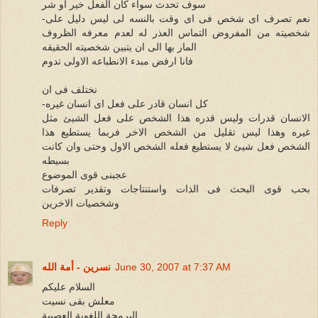
سوف تحدث سواء كان الفعل خير او شر
-نعم تصرف اى شخص فى اى وقت بالنسه لى ليس دليل على
شخصيته من المفروض التماس العذر له لعدم معرفه الظروف
المار بها الى ان يتبين شخصيته الحقيقه
فانا ارفض مبدء الانطباعه الاولى تدوم
نختلف فى ان
-كل انسان قادر على فعل اى انسان غيره
الانسان قدرات وليس قدره هذا الشخص على فعل الشيئ مثل
غيره وهذا ليس تقليل من الشخص الاخر فربما يستطيع هذا
الشخص فعل شيئ لا يستطيع فعله الشخص الاول وحتى وان كانت
بسيطه
عجبنى قوى الموضوع
بحب قوى البحث فى الذات واستنتاجات وتقدير تصرفات
وشخصيات الاخرين
Reply
June 30, 2007 at 7:37 AM
نسرين - أمة الله
السلام عليكم
معلش بقى نسيت
البرمجة اللغوية العصبية