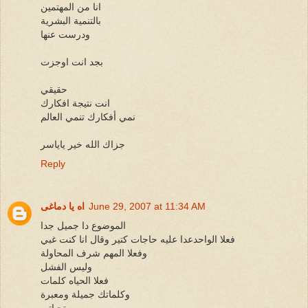
انا من المهتمين
بالتنمية البشرية
ودرست عنها
بجد انت اوجزت
حقيقي
انت نتيجة افكارك
نمي أفكارك تنمي العالم
جزاك الله خير ياياسر
Reply
June 29, 2007 at 11:34 AM
اه يا دماغى
الموضوع دا جميل جدا
فعلا الواحدعدا عليه حاجات كتير وقال انا كنت غبي
وفعلا المهم شرف المحاولة
وليس الفشل
فعلا الحياه كلمات
وكلماتك جميلة ومعبرة
تحياتى