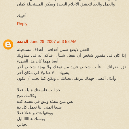
والعمل والجد لتحقيق الأحلام البعيدة ويمكن المستحيلة كمان
أحييك
Reply
June 29, 2007 at 3:58 AM
الدمعه
العقل لايضع ضمن أهدافه .. أهداف مستحيلة
إذا كان فى مقدور شخص أن يفعل شيئاً .. فتأكد أنه فى متناولك
أيضا مهما كان هذا الشىء
ثق بقدراتك .. فأنت شخص فريد من نوعك ولا يوجد شخص آخر
يشبهك .. لا هنا ولا فى مكان آخر
وأبذل أقصى جهدك لترتقى بحياتك .. وتكن كما تحب أن تكون
بجد انت فلسفتك هايله فعلا
وكلامك صح
بس مين ينفذة ويثق في نفسه كدة
طبعا اتمنى اننا نعمل كل دة
ووقتها هنتغير فعلا فعلا
بوستك هاااااااايل
تحياتي