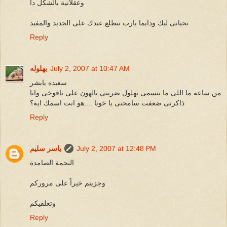
وعقلانية بالشكل دا
تحياتى ليك ودايما يارب نتطلع عندك على الجديد والمفيد
Reply
July 2, 2007 at 10:47 AM
بهلوله
سعيده يابشر
من ساعه ما اللى ما يتسمى بهلول ضربنى بالهون على نافوخى وانا
ذاكرتى ضعفت سامحنى يا خويا ....هو انت اسمك ايه؟
Reply
July 2, 2007 at 12:48 PM
ياسر سليم
النجمة الصامدة
وجزيتم خيراً على مروركم
وتعلقيكم
Reply