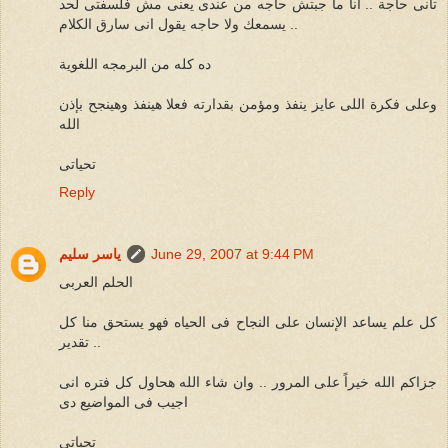
تانى حاجة .. انا ما جبتش حاجه من عندى يعنى مش فلسفتى لحد
يسمعك ولا حاجه يقول انى سارق الكلام ..
ده كله من البرمجه اللغوية
وعلى فكرة اللى عايز ينفذ ومؤمن بقدارته فعلا هينفذ وهينجح بإذن
الله
تحياتى
Reply
June 29, 2007 at 9:44 PM
ياسر سليم
الحلم العربى
كل علم يساعد الإنسان على النجاح فى الحياه فهو يستحق منا كل
تقدير ..
جزاكم الله خيراً على المرور .. وان شاء الله هحاول كل فتره انى
اجيب فى المواضيع دى
تحياتى