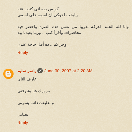
كويس بقه انى كتبت عنه
ويابخت اخوكى ان اسمه على اسمى
وانا لله الحمد اعرفه تقريبا من نفس هذه الفتره واحضر فيه
محاضرات وأقرأ كتب .. وربنا يفيدنا بيه
وجزاكم .. ده أقل حاجة عندى
Reply
June 30, 2007 at 2:20 AM
ياسر سليم
عازف الناى
مرورك هنا يشرفنى
و تعليقك دائما يسرنى
تحياتى
Reply