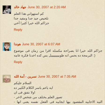
June 30, 2007 at 2:20 AM
جهاد خالد
كم استهواني هذا العلم
تلخيص جيد جدا ومفيد جدا
جزاكم الله خيرا كثيرا أخي
Reply
June 30, 2007 at 6:07 AM
هوندا
جزاكم الله خيرا انا بصراحة مكسله اقرا من زمان فى موضوع
البرمجة ده بحس انه طويييييييييل بس كده اخدنا فكرة عامه :)
Reply
June 30, 2007 at 7:35 AM
نسرين - أمة الله
السلام عليكم
ايه ياعم ياسر الكلام الكبير ده
اولا نتفق فى ان
- تصور العلم يختلف من شخص لاخر
- النيه الاجابيه المقصود بيها ايجابيه فى الفعل نفسه يعنى انها