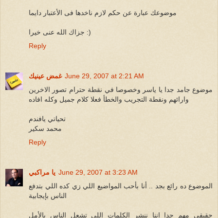
موضوعك عبارة عن حكم لازم ناخدها فى الأعتبار دايما
جزاك الله عنى خيرا :)
Reply
June 29, 2007 at 2:21 AM
غمض عينيك
موضوع جامد جدا يا ياسر وخصوصا في نقطة حترام تصور الاخرين
وارائهم ونقطة التجريب والخطأ فعلا كلام جميل وكله افاده
تحياتي يافندم
محمد سكير
Reply
June 29, 2007 at 3:23 AM
يا مراكبي
الموضوع ده رائع بجد .. أنا بأحب المواضيع اللي زي كده اللي بتدفع
الناس بإيجابية
حقيقي مهم جدا إننا ننشر الكلمات اللي تشعل الناس بالأمل