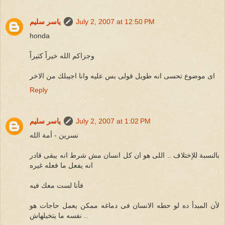
July 2, 2007 at 12:50 PM
ياسر سليم
honda
وجزاكم الله خيراً كثيراً
اى موضوع تحسى انه طويل قولى بس عليه وانا اجيبلك من الاخر
Reply
July 2, 2007 at 1:02 PM
ياسر سليم
نسرين - أمة الله
بالنسبة للإختلاف .. اللى هو ان كل انسان مش شرط انه يبقى قادر
انه يفعل ما فعله غيره
فأنا لست معك فيه
لأن المبدأ ده لو حطه الانسان فى دماغه ممكن يعمل حاجات هو
نفسه ما يتخيلهاش ..