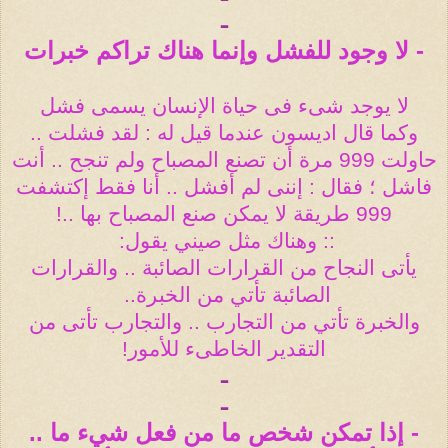
ـ
- لا وجود للفشل وإنما هناك تراكم خبرات
لا يوجد شىء فى حياة الإنسان يسمى فشل
وكما قال اديسون عندما قيل له : لقد فشلت ..
حاولت 999 مرة أن تصنع المصباح ولم تنجح .. أنت
فاشل ؛ فقال : إننى لم أفشل .. أنا فقط إكتشفت
999 طريقة لا يمكن صنع المصباح بها ..!
:: وهناك مثل صيني يقول
:
يأتى النجاح من القرارات الصائبة .. والقرارات
الصائبة تأتي من الخبرة
..
والخبرة تأتي من التجارب .. والتجارب تأتى من
التقدير الخاطىء للأمور!
ـ
ـ
- إذا تمكن شخص ما من فعل شيء ما ..