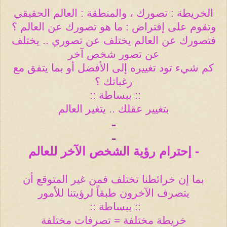
الخريطة : تصورك ، والمنطقة : العالم الحقيقي
وتقوم على إفتراض : ما هو تصورك عن العالم ؟
فتصورك عن العالم يختلف عن تصوري .. يختلف
عن تصور شخص آخر
كم شيء تود تغييره إلى الأفضل أو بما يتفق مع
رغباتك ؟
:: ببساطة
::
بتغيير عقلك .. يتغير العالم
ـ
ـ
- إحترام رؤية الشخص الآخر للعالم
بما إن خرائطنا تختلف فمن غير المتوقع أن
يتصرف الآخرون طبقاً لرؤيتنا للأمور
:: ببساطة
::
خريطة مختلفة = تصرفات مختلفة