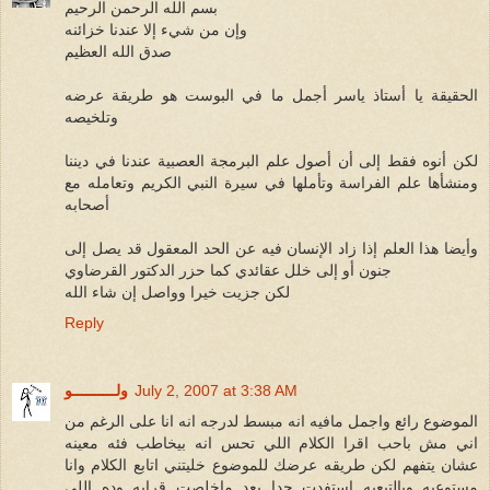
بسم الله الرحمن الرحيم
وإن من شيء إلا عندنا خزائنه
صدق الله العظيم
الحقيقة يا أستاذ ياسر أجمل ما في البوست هو طريقة عرضه
وتلخيصه
لكن أنوه فقط إلى أن أصول علم البرمجة العصبية عندنا في ديننا
ومنشأها علم الفراسة وتأملها في سيرة النبي الكريم وتعامله مع
أصحابه
وأيضا هذا العلم إذا زاد الإنسان فيه عن الحد المعقول قد يصل إلى
جنون أو إلى خلل عقائدي كما حزر الدكتور القرضاوي
لكن جزيت خيرا وواصل إن شاء الله
Reply
July 2, 2007 at 3:38 AM
ولــــــــــو
الموضوع رائع واجمل مافيه انه مبسط لدرجه انه انا على الرغم من
اني مش باحب اقرا الكلام اللي تحس انه بيخاطب فئه معينه
عشان يتفهم لكن طريقه عرضك للموضوع خليتني اتابع الكلام وانا
مستوعبه وبالتبعيه استفدت جدا بعد ماخلصت قرايه وده اللي