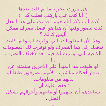
هل مررت بتجربة ما ثم قلت بعدها
(
أنا كنت غبي ياريتني فعلت كذا
)
لكنك لم تتذكر أنك حينما أقدمت على هذا الفعل
كنت تتصور وقتها أن هذا هو أفضل تصرف ممكن !
أليس كذلك ؟
وهذا لأن المعلومات التي توفرت لك وقتها كانت
تدفعك إلى هذا التصرف ولو توفرت لك المعلومات
الكافية التى توفرت لك فيما بعد لأختلف التصرف
..!
لو طبقت هذا المبدأ على الأخرين ستمتنع عن
إصدار أحكام مباشرة .. لأنهم يتصرفون طبقاً لما
لديهم من معلومات
.
:: فقط عليك أن
:
تساعدهم أن يتفهموا أوضاعهم وأحوالهم بشكل
أفضل
.
ـ