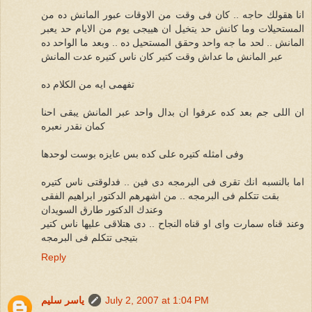
انا هقولك حاجه .. كان فى وقت من الاوقات عبور المانش ده من
المستحيلات وما كانش حد يتخيل ان هييجى يوم من الايام حد يعبر
المانش .. لحد ما جه واحد وحقق المستحيل ده .. وبعد ما الواحد ده
عبر المانش ما عداش وقت كتير كان ناس كتيره عدت المانش
تفهمى ايه من الكلام ده
ان اللى جم بعد كده عرفوا ان بدال واحد عبر المانش يبقى احنا
كمان نقدر نعبره
وفى امثله كتيره على كده بس عايزه بوست لوحدها
اما بالنسبه انك تقرى فى البرمجه دى فين .. فدلوقتى ناس كتيره
بقت تتكلم فى البرمجه .. من اشهرهم الدكتور ابراهيم الفقى
وعندك الدكتور طارق السويدان
وعند قناه سمارت واى او قناه النجاح .. دى هتلاقى عليها ناس كتير
بتيجى تتكلم فى البرمجه
Reply
July 2, 2007 at 1:04 PM
ياسر سليم