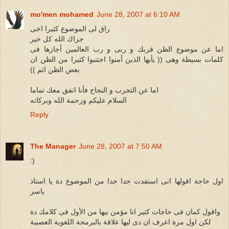
mo'men mohamed
June 28, 2007 at 6:10 AM
راق لى الموضوع كثيرا اخى
جزاك الله كل خير
اما عن موضوع الظن فربك و ربى و رب العالمين أجازها فى
كلمات بسيطة وهى (( يأيها الذين أمنوا اجتنبوا كثيرا من الظن ان
بعض الظن اثم ))
اما عن التجرب و النجاح فأنا اتفق معك تماما
السلام عليكم ورحمة الله وبركاته
Reply
The Manager
June 28, 2007 at 7:50 AM
:)
اول حاجة اقولها انى استفدت جدا جدا من الموضوع دة يا استاذ
ياسر
واقول كمان فى حاجات كتير انا مؤمن بيها من الأول فى كلامك دة
لكن اول مرة اعرف ان دى ليها علاقة بالبرمجة اللغوية العصبية