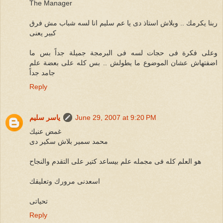
The Manager
ربنا يكرمك .. وبلاش استاذ دى يا عم سليم انا لسه شباب مش فرق
كبير يعنى
وعلى فكرة فى حجات لسه فى البرمجة جميلة جداً بس ما
اضفتهاش عشان الموضوع ما يطولش .. بس كله على بعضة علم
جامد جداً
Reply
June 29, 2007 at 9:20 PM
ياسر سليم
غمض عنيك
محمد سمير بلاش سكير دى
هو العلم كله فى مجمله علم بيساعد كتير على التقدم والنجاح
اسعدنى مرورك وتعليقك
تحياتى
Reply