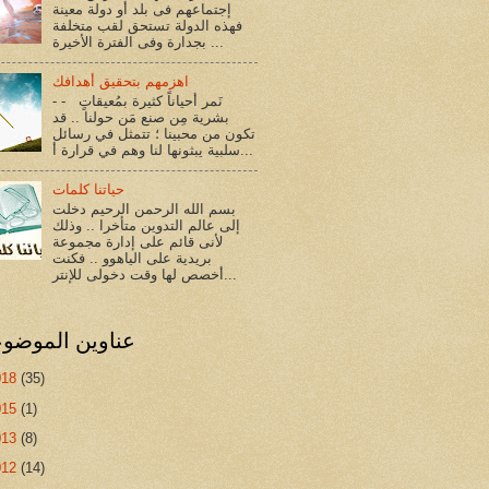
إجتماعهم فى بلد أو دولة معينة
فهذه الدولة تستحق لقب متخلفة
بجدارة وفى الفترة الأخيرة ...
اهزمهم بتحقيق أهدافك
- - نَمر أحياناً كثيرة بمُعيقاتٍ
بشرية مِن صنع مَن حولنا .. قد
تكون من محبينا ؛ تتمثل في رسائل
سلبية يبثونها لنا وهم في قرارة أ...
حياتنا كلمات
بسم الله الرحمن الرحيم دخلت
إلى عالم التدوين متأخرا .. وذلك
لأنى قائم على إدارة مجموعة
بريدية على الياهوو .. فكنت
أخصص لها وقت دخولى للإنتر...
عناوين الموضو
018
(35)
015
(1)
013
(8)
012
(14)