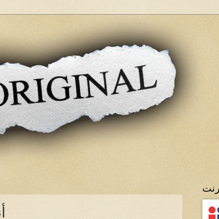
رنت
أ