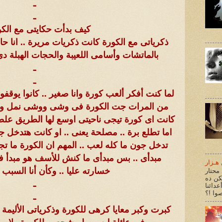
ـ
ـ
كيف بدأت حكايتى مع الكو
ذكرياتى مع الكورة كانت ذكريات مريرة .. انا ح
بالماتشات وأسامى اللعيبة والحجات الهبلة د
ـ
ـ
لما كنت أفكر ألعب كورة وانا صغير .. كانوا يوقف
من المرات جت الكورة فى وشى ووشى نمل وحال
كانت اى كورة تيجى ناحيتى اوسع لها الطريق علطو
اما تطلع برة .. مصلحة يعنى .. او كانت هتدخل جو
تدخل جون ما كله لعب .. المهم ان الكورة ما 
مبدأى .. بس مبدأى ما كنش للأسف هو مبدأ فر
هـزار
خسارته عليا .. وكأن أنا السبب 
محتار
كن ده
ـ
عدائنا
ـ
كبرت وكبر معايا كرهى للكورة وذكرياتى الأليمة