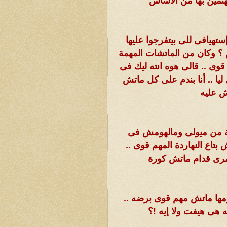
تمين بها من الأساس
تهيافى للى بيتفرجوا عليها
 ؟ وكان من الماتشات المهمة
وى .. قالى هوه انته ليك فى
ليا .. أنا بندم على كل ماتش
ش عليه
ريبة من ميولى ومالهومش فى
تاع النهاردة المهم قوى ..
مرى قدام ماتش كورة
ومها ماتش مهم قوى برضه ..
 هى هيفت ولا إيه !؟