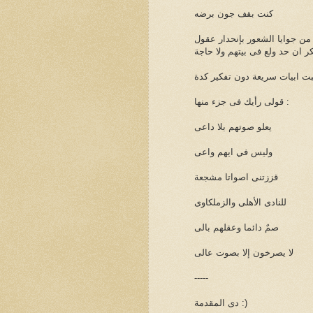
كنت بقف جون برضه
 جوايا الشعور بإنحدار عقول
 ان حد ولع فى بيتهم ولا حاجة
بت ابيات سريعة دون تفكير كدة
قولى رأيك فى جزء منها :
يعلو صوتهم بلا داعى
وليس في ايهم واعى
قززتنى اصواتا مشجعة
للنادى الأهلى والزملكاوى
صمٌ دائما وعقلهم بالى
لا يصرخون إلا بصوت عالى
-----
دى المقدمة :)