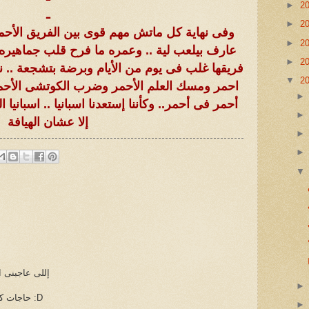
►
2
ـ
►
2
وفى نهاية كل ماتش مهم قوى بين الفريق الأحم
►
2
عارف بيلعب لية .. وعمره ما فرح قلب جماهيره
►
2
فريقها غلب فى يوم من الأيام وبرضة بتشجعة .. ن
▼
2
احمر ومسك العلم الأحمر وضرب الكوتشى الأحمر
أحمر فى أحمر.. وكأننا إستعدنا اسبانيا .. اسبان
إلا عشان الهيافة
إللى عاجبنى ا
حاجات كتير والله حتى موضوع الجون دة :D