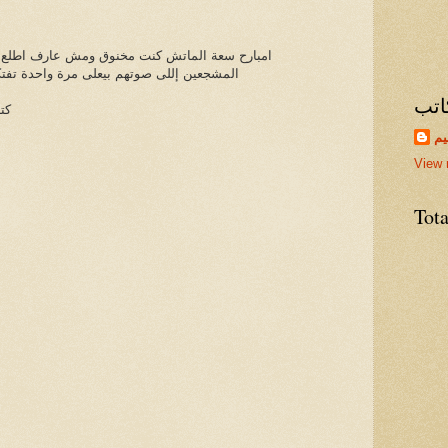
امبارح سعة الماتش كنت مخنوق ومش عارف اطلع من
المشجعين إللى صوتهم بيعلى مرة واحدة تفتكر
اتب
كت
يم
View 
Tot