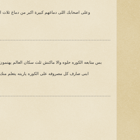
وعلى اصحابك اللى دماغهم كبيرة اكبر من دماغ ثلاث 
بس متابعه الكوره حلوه والا ماكنش ثلث سكان العالم يهتمون 
ابنى صارف كل مصروفه على الكوره ياريته يتعلم منك