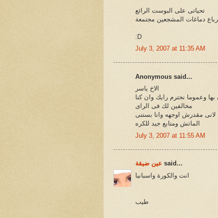
تحياتى على البوست الرائع
ارباع دماغات المشجعين مجتمعة
:D
July 3, 2007 at 11:35 AM
Anonymous said...
الاخ ياسر
بها وعموما نحترم رايك وان كنا
مخالفين لك فى الراى
 لانى مقدرش اوجهه وانا بستنى
الماتش ومتابع جيد للكره
July 3, 2007 at 11:55 AM
said...
عين ضيقة
انت والكورة واسبانيا
طيب