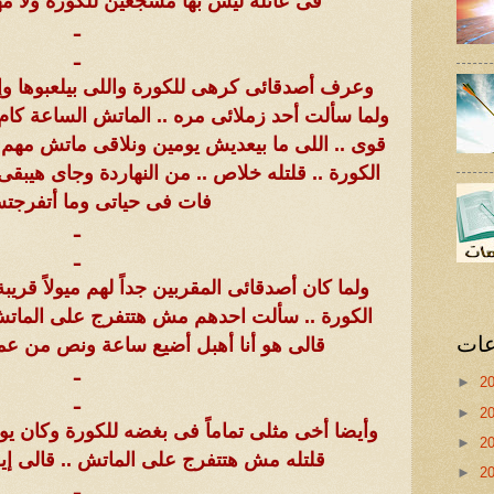
فى عائلة ليس بها مشجعين للكورة ولا مه
ـ
ـ
وعرف أصدقائى كرهى للكورة واللى بيلعبوها وإس
ولما سألت أحد زملائى مره .. الماتش الساعة كام
قوى .. اللى ما بيعديش يومين ونلاقى ماتش مهم ق
الكورة .. قلتله خلاص .. من النهاردة وجاى هيبقى 
فات فى حياتى وما أتفرجت
ـ
ـ
ولما كان أصدقائى المقربين جداً لهم ميولاً ق
الكورة .. سألت احدهم مش هتتفرج على الماتش ب
عات
قالى هو أنا أهبل أضيع ساعة ونص من ع
ـ
►
2
ـ
►
2
وأيضا أخى مثلى تماماً فى بغضه للكورة وكان ي
►
2
قلتله مش هتتفرج على الماتش .. قالى إيه
►
2
ـ