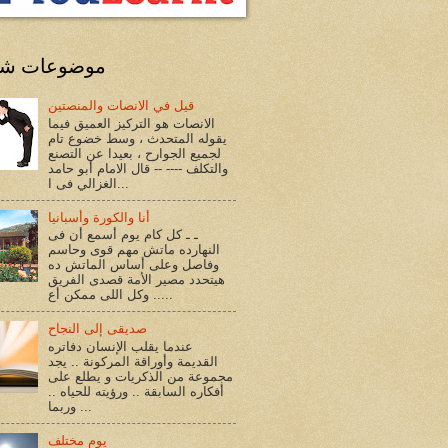
موضوعات شا
قيل في الانصات والمنصتين
الانصات هو التركيز العميق فيما
يقوله المتحدث ، وسط خضوع تام
لجميع الجوارح ، بعيدا عن التصنع
والتكلف ---- -- قال الامام أبو حامد
الغزالي فى ا...
أنا والكورة وأسبانيا
ـ ـ كل كام يوم أسمع أن فى
النهارده ماتش مهم قوى وحاسم
وفاصل وعلى أساس الماتش ده
هيتحدد مصير الأمة قصدى الفريق
.. وكل اللى ممكن أع...
صديقى إلى النجاح
عندما يقلب الإنسان دفاتره
القديمة وأوراقة المركونة .. يجد
مجموعة من الذكريات و يطلع على
أفكاره السابقة .. ورؤيته للحياه ..
وربما ...
يوم مختلف