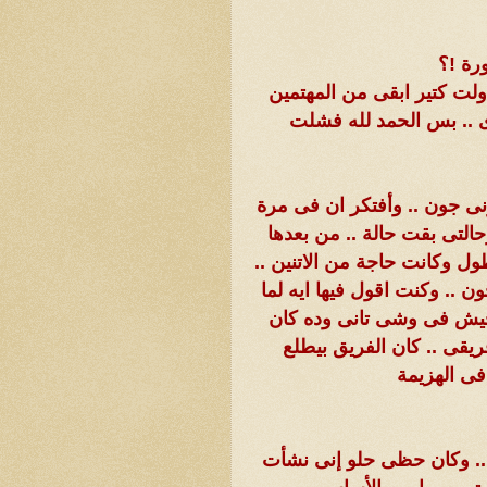
رة !؟
اولت كتير ابقى من المهتمين
ى .. بس الحمد لله فشلت
ونى جون .. وأفتكر ان فى مرة
تى بقت حالة .. من بعدها
ل وكانت حاجة من الاتنين ..
ن .. وكنت اقول فيها ايه لما
تجيش فى وشى تانى وده كان
يقى .. كان الفريق بيطلع
فى الهزيمة
 .. وكان حظى حلو إنى نشأت