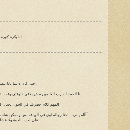
انا بكره كوره
حتى كان دايما بابا يتضايق مني ويقول ان الكورة للولاد ..
انا الحمد لله رب العالمين مش بلاقي دلوقتي وقت ا
المهم كلام حضرتك في الجون بحد .. كلام طيب جدا .. ونكأ جرح عميق ..
آآآآه ياني .. احنا رجالة اوي في الهيافة بس وممكن شاب
على لعب اللعيبة ولا عشان