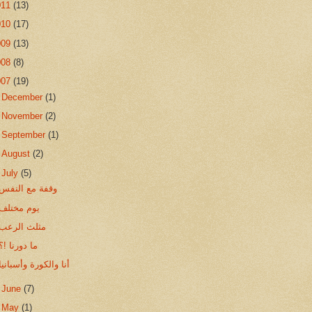
011
(13)
010
(17)
009
(13)
008
(8)
007
(19)
►
December
(1)
►
November
(2)
►
September
(1)
►
August
(2)
▼
July
(5)
وقفة مع النفس
يوم مختلف
مثلث الرعب
ما دورنا !؟
أنا والكورة وأسبانيا
►
June
(7)
►
May
(1)