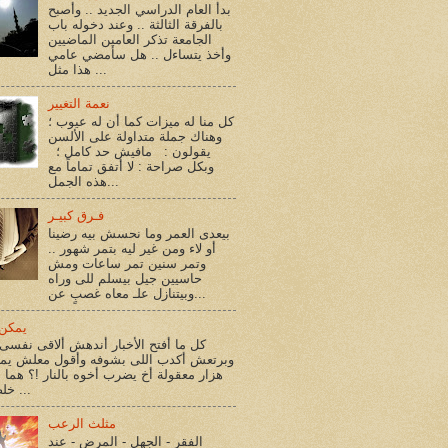
بدأ العام الدراسي الجديد .. وأصبح
بالفرقة الثالثة .. وعند دخوله باب
الجامعة تذكر العامين الماضيين
وأخذ يتساءل .. هل سأمضي عامي
هذا مثل ...
نعمة التغيير
كل منا له ميزات كما أن له عيوب ؛
وهناك جملة متداولة على الألسن
يقولون : مافيش حد كامل ؛
وبكل صراحة : لا أتفق تماماً مع
هذه الجمل...
فـرق كبيـر
بيعدى العمر وما نحسش بيه رضينا
أو لاء ومن غير ليه بتمر شهور ..
وتمر سنين تمر ساعات ومش
حاسيين جيل بيسلم للى وراه
وبيتنازل علـ معاه غصبٍ عن...
يمكن 
كل ما أفتح الأخبار أندهش ألاقى نفسى 
وبرتعش أكدب اللى بشوفه وأقول معلش يم
هزار معقولة أخ يضرب أخوه بالنار !؟ هما أ
خلصوا !؟ ...
مثلث الرعب
الفقر - الجهل - المرض - عند