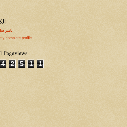
الك
ياسر سل
my complete profile
al Pageviews
4
2
5
1
1