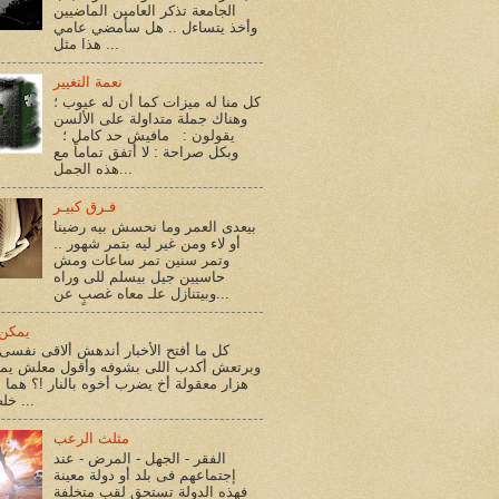
الجامعة تذكر العامين الماضيين
وأخذ يتساءل .. هل سأمضي عامي
هذا مثل ...
نعمة التغيير
كل منا له ميزات كما أن له عيوب ؛
وهناك جملة متداولة على الألسن
يقولون : مافيش حد كامل ؛
وبكل صراحة : لا أتفق تماماً مع
هذه الجمل...
فـرق كبيـر
بيعدى العمر وما نحسش بيه رضينا
أو لاء ومن غير ليه بتمر شهور ..
وتمر سنين تمر ساعات ومش
حاسيين جيل بيسلم للى وراه
وبيتنازل علـ معاه غصبٍ عن...
يمكن 
كل ما أفتح الأخبار أندهش ألاقى نفسى 
وبرتعش أكدب اللى بشوفه وأقول معلش يم
هزار معقولة أخ يضرب أخوه بالنار !؟ هما أ
خلصوا !؟ ...
مثلث الرعب
الفقر - الجهل - المرض - عند
إجتماعهم فى بلد أو دولة معينة
فهذه الدولة تستحق لقب متخلفة