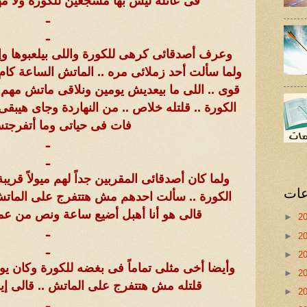
فى عائلة ليس بها مشجعين للكورة ولا مه
ـ
ـ
وعرف أصدقائى كرهى للكورة واللى بيلعبوها وإس
ولما سألت أحد زملائى مره .. الماتش الساعة كام
قوى .. اللى ما بيعديش يومين ونلاقى ماتش مهم ق
الكورة .. قلتله خلاص .. من النهاردة وجاى هيبقى 
فات فى حياتى وما أتفرجت
ـ
ـ
ولما كان أصدقائى المقربين جداً لهم ميولاً ق
عات
الكورة .. سألت احدهم مش هتتفرج على الماتش ب
قالى هو أنا أهبل أضيع ساعة ونص من ع
►
2
ـ
►
2
ـ
►
2
وأيضا أخى مثلى تماماً فى بغضه للكورة وكان ي
►
2
قلتله مش هتتفرج على الماتش .. قالى إيه
►
2
ـ