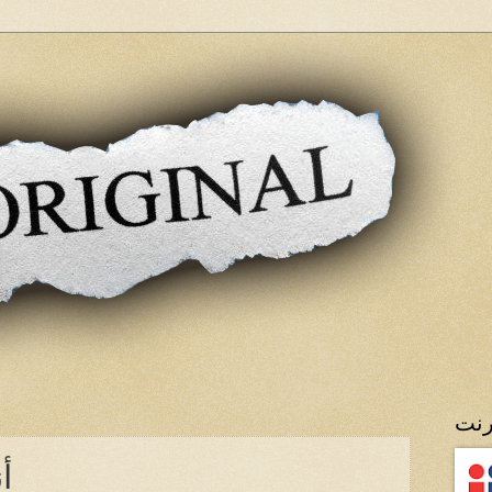
رنت
أ