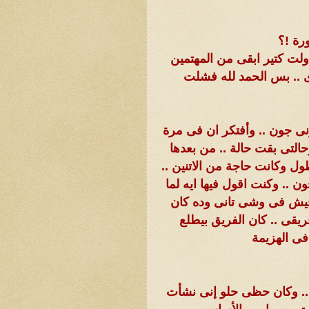
رة !؟
اولت كتير ابقى من المهتمين
ى .. بس الحمد لله فشلت
ونى جون .. وأفتكر ان فى مرة
تى بقت حالة .. من بعدها
ل وكانت حاجة من الاتنين ..
ن .. وكنت اقول فيها ايه لما
تجيش فى وشى تانى وده كان
يقى .. كان الفريق بيطلع
فى الهزيمة
 .. وكان حظى حلو إنى نشأت