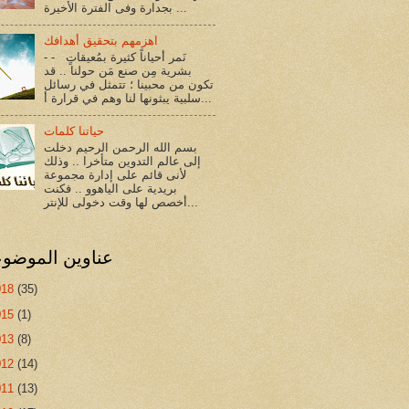
بجدارة وفى الفترة الأخيرة ...
اهزمهم بتحقيق أهدافك
- - نَمر أحياناً كثيرة بمُعيقاتٍ
بشرية مِن صنع مَن حولنا .. قد
تكون من محبينا ؛ تتمثل في رسائل
سلبية يبثونها لنا وهم في قرارة أ...
حياتنا كلمات
بسم الله الرحمن الرحيم دخلت
إلى عالم التدوين متأخرا .. وذلك
لأنى قائم على إدارة مجموعة
بريدية على الياهوو .. فكنت
أخصص لها وقت دخولى للإنتر...
عناوين الموضو
018
(35)
015
(1)
013
(8)
012
(14)
011
(13)