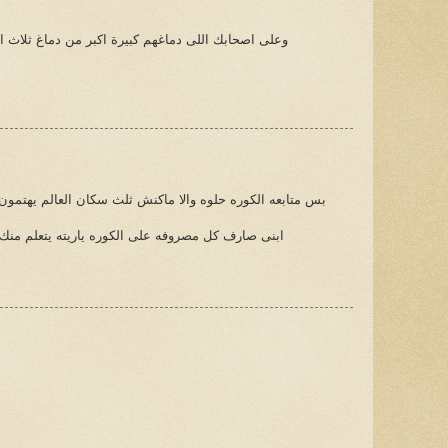
وعلى اصحابك اللى دماغهم كبيرة اكبر من دماغ ثلاث 
بس متابعه الكوره حلوه والا ماكنش ثلث سكان العالم يهتمون 
ابنى صارف كل مصروفه على الكوره ياريته يتعلم منك