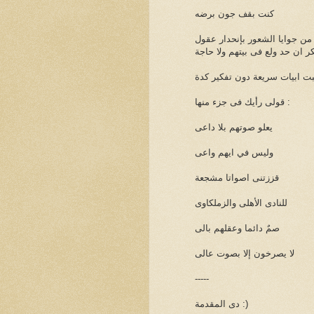
كنت بقف جون برضه
 جوايا الشعور بإنحدار عقول
 ان حد ولع فى بيتهم ولا حاجة
بت ابيات سريعة دون تفكير كدة
قولى رأيك فى جزء منها :
يعلو صوتهم بلا داعى
وليس في ايهم واعى
قززتنى اصواتا مشجعة
للنادى الأهلى والزملكاوى
صمٌ دائما وعقلهم بالى
لا يصرخون إلا بصوت عالى
-----
دى المقدمة :)