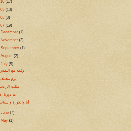
010
(17)
009
(13)
008
(8)
007
(19)
►
December
(1)
►
November
(2)
►
September
(1)
►
August
(2)
▼
July
(5)
وقفة مع النفس
يوم مختلف
مثلث الرعب
ما دورنا !؟
أنا والكورة وأسبانيا
►
June
(7)
►
May
(1)