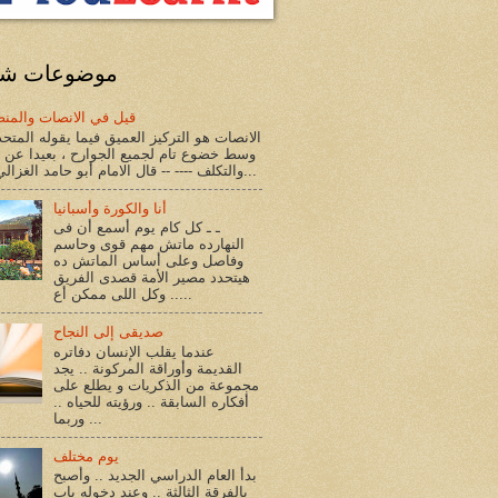
موضوعات شا
قيل في الانصات والمنص
الانصات هو التركيز العميق فيما يقوله المتح
وسط خضوع تام لجميع الجوارح ، بعيدا عن ا
والتكلف ---- -- قال الامام أبو حامد الغزالي فى ا...
أنا والكورة وأسبانيا
ـ ـ كل كام يوم أسمع أن فى
النهارده ماتش مهم قوى وحاسم
وفاصل وعلى أساس الماتش ده
هيتحدد مصير الأمة قصدى الفريق
.. وكل اللى ممكن أع...
صديقى إلى النجاح
عندما يقلب الإنسان دفاتره
القديمة وأوراقة المركونة .. يجد
مجموعة من الذكريات و يطلع على
أفكاره السابقة .. ورؤيته للحياه ..
وربما ...
يوم مختلف
بدأ العام الدراسي الجديد .. وأصبح
بالفرقة الثالثة .. وعند دخوله باب