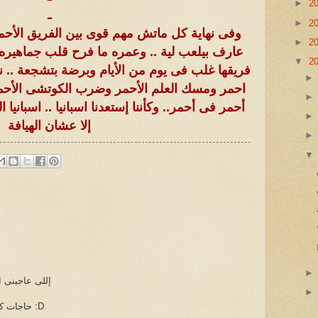
►
2
ـ
►
2
وفى نهاية كل ماتش مهم قوى بين الفريق الأحم
►
2
عارف بيلعب لية .. وعمره ما فرح قلب جماهيره
▼
2
فريقها غلب فى يوم من الأيام وبرضة بتشجعة .. ن
احمر ومسك العلم الأحمر وضرب الكوتشى الأحمر
أحمر فى أحمر.. وكأننا إستعدنا اسبانيا .. اسبان
إلا عشان الهيافة
إللى عاجبنى ا
حاجات كتير والله حتى موضوع الجون دة :D