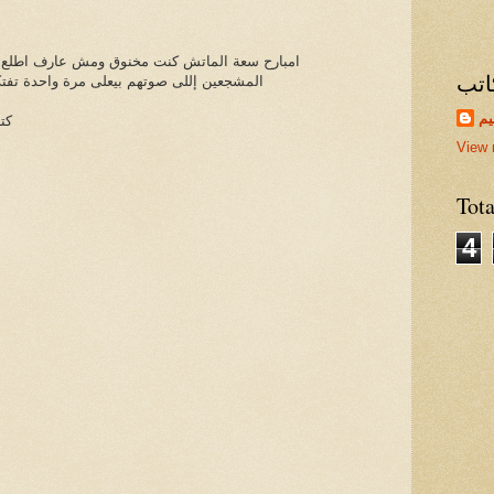
امبارح سعة الماتش كنت مخنوق ومش عارف اطلع من
اتب
المشجعين إللى صوتهم بيعلى مرة واحدة تفتكر
يم
كت
View 
Tot
4