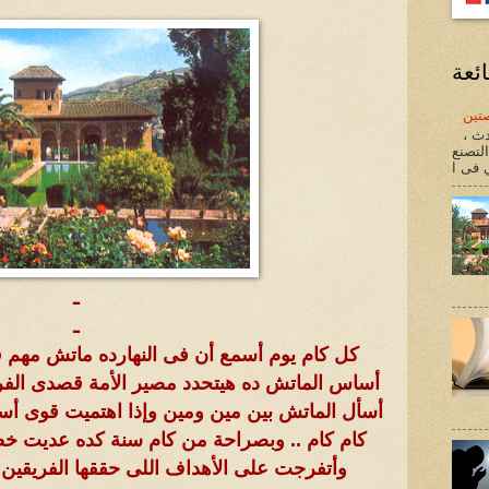
ئعة
تين
دث ،
لتصنع
ـ
ـ
كل كام يوم أسمع أن فى النهارده ماتش مه
أساس الماتش ده هيتحدد مصير الأمة قصدى الفر
أسأل الماتش بين مين ومين وإذا اهتميت قوى أسأ
كام كام .. وبصراحة من كام سنة كده عديت خ
وأتفرجت على الأهداف اللى حققها الفريقي