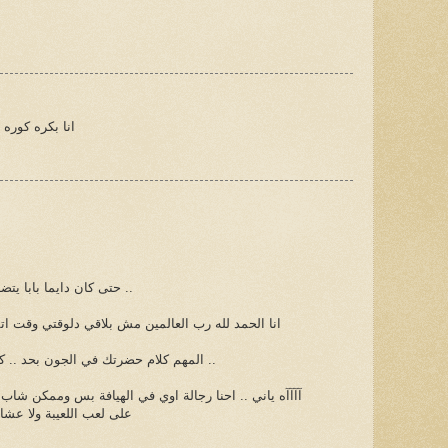
انا بكره كوره
حتى كان دايما بابا يتضايق مني ويقول ان الكورة للولاد ..
انا الحمد لله رب العالمين مش بلاقي دلوقتي وقت ا
المهم كلام حضرتك في الجون بحد .. كلام طيب جدا .. ونكأ جرح عميق ..
آآآآه ياني .. احنا رجالة اوي في الهيافة بس وممكن شاب
على لعب اللعيبة ولا عشان