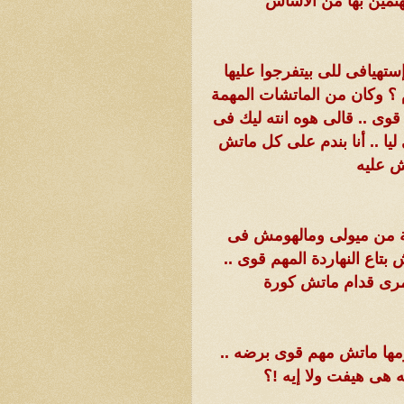
تمين بها من الأساس
تهيافى للى بيتفرجوا عليها
 ؟ وكان من الماتشات المهمة
وى .. قالى هوه انته ليك فى
ليا .. أنا بندم على كل ماتش
ش عليه
ريبة من ميولى ومالهومش فى
تاع النهاردة المهم قوى ..
مرى قدام ماتش كورة
ومها ماتش مهم قوى برضه ..
 هى هيفت ولا إيه !؟