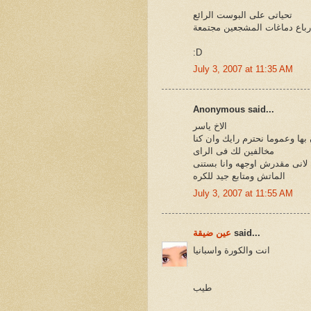
تحياتى على البوست الرائع
ارباع دماغات المشجعين مجتمعة
:D
July 3, 2007 at 11:35 AM
Anonymous said...
الاخ ياسر
بها وعموما نحترم رايك وان كنا
مخالفين لك فى الراى
 لانى مقدرش اوجهه وانا بستنى
الماتش ومتابع جيد للكره
July 3, 2007 at 11:55 AM
said...
عين ضيقة
انت والكورة واسبانيا
طيب