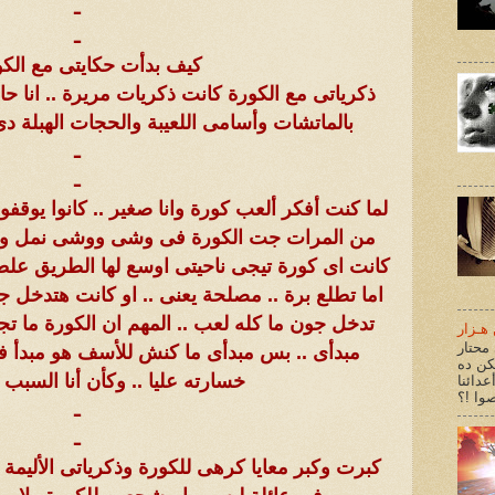
ـ
ـ
كيف بدأت حكايتى مع الكو
ذكرياتى مع الكورة كانت ذكريات مريرة .. انا ح
بالماتشات وأسامى اللعيبة والحجات الهبلة د
ـ
ـ
لما كنت أفكر ألعب كورة وانا صغير .. كانوا يوقف
من المرات جت الكورة فى وشى ووشى نمل وحال
كانت اى كورة تيجى ناحيتى اوسع لها الطريق علطو
اما تطلع برة .. مصلحة يعنى .. او كانت هتدخل جو
تدخل جون ما كله لعب .. المهم ان الكورة ما 
هـزار
محتار
مبدأى .. بس مبدأى ما كنش للأسف هو مبدأ فر
كن ده
خسارته عليا .. وكأن أنا السبب 
عدائنا
ـ
ـ
كبرت وكبر معايا كرهى للكورة وذكرياتى الأليمة