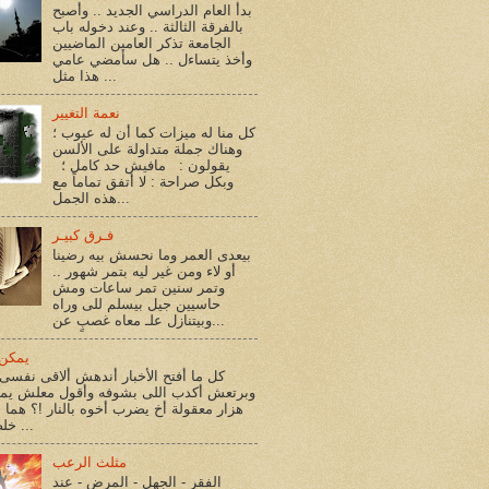
بدأ العام الدراسي الجديد .. وأصبح
بالفرقة الثالثة .. وعند دخوله باب
الجامعة تذكر العامين الماضيين
وأخذ يتساءل .. هل سأمضي عامي
هذا مثل ...
نعمة التغيير
كل منا له ميزات كما أن له عيوب ؛
وهناك جملة متداولة على الألسن
يقولون : مافيش حد كامل ؛
وبكل صراحة : لا أتفق تماماً مع
هذه الجمل...
فـرق كبيـر
بيعدى العمر وما نحسش بيه رضينا
أو لاء ومن غير ليه بتمر شهور ..
وتمر سنين تمر ساعات ومش
حاسيين جيل بيسلم للى وراه
وبيتنازل علـ معاه غصبٍ عن...
يمكن 
كل ما أفتح الأخبار أندهش ألاقى نفسى 
وبرتعش أكدب اللى بشوفه وأقول معلش يم
هزار معقولة أخ يضرب أخوه بالنار !؟ هما أ
خلصوا !؟ ...
مثلث الرعب
الفقر - الجهل - المرض - عند