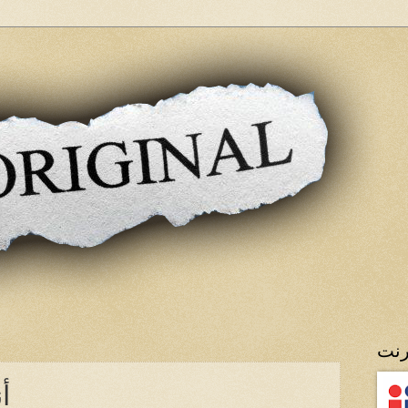
رنت
أ