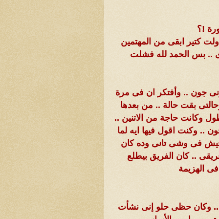
رة !؟
اولت كتير ابقى من المهتمين
ى .. بس الحمد لله فشلت
ونى جون .. وأفتكر ان فى مرة
تى بقت حالة .. من بعدها
ل وكانت حاجة من الاتنين ..
ن .. وكنت اقول فيها ايه لما
تجيش فى وشى تانى وده كان
يقى .. كان الفريق بيطلع
فى الهزيمة
 .. وكان حظى حلو إنى نشأت