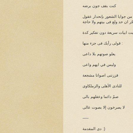
كنت بقف جون برضه
 جوايا الشعور بإنحدار عقول
 ان حد ولع فى بيتهم ولا حاجة
بت ابيات سريعة دون تفكير كدة
قولى رأيك فى جزء منها :
يعلو صوتهم بلا داعى
وليس في ايهم واعى
قززتنى اصواتا مشجعة
للنادى الأهلى والزملكاوى
صمٌ دائما وعقلهم بالى
لا يصرخون إلا بصوت عالى
-----
دى المقدمة :)