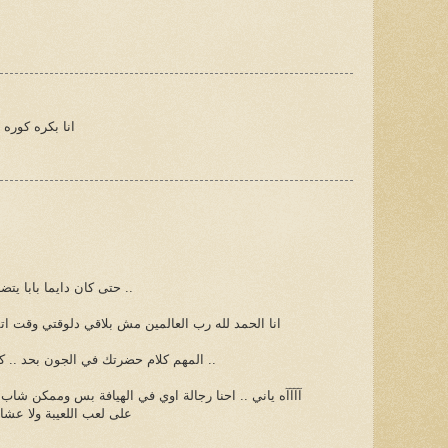
انا بكره كوره
حتى كان دايما بابا يتضايق مني ويقول ان الكورة للولاد ..
انا الحمد لله رب العالمين مش بلاقي دلوقتي وقت ا
المهم كلام حضرتك في الجون بحد .. كلام طيب جدا .. ونكأ جرح عميق ..
آآآآه ياني .. احنا رجالة اوي في الهيافة بس وممكن شاب
على لعب اللعيبة ولا عشان