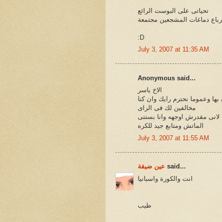
تحياتى على البوست الرائع
ارباع دماغات المشجعين مجتمعة
:D
July 3, 2007 at 11:35 AM
Anonymous said...
الاخ ياسر
بها وعموما نحترم رايك وان كنا
مخالفين لك فى الراى
 لانى مقدرش اوجهه وانا بستنى
الماتش ومتابع جيد للكره
July 3, 2007 at 11:55 AM
said...
عين ضيقة
انت والكورة واسبانيا
طيب