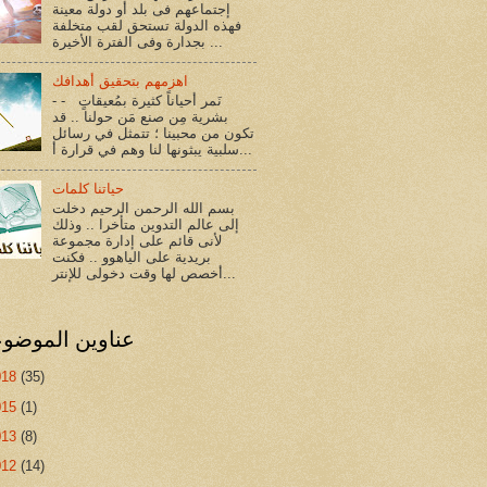
إجتماعهم فى بلد أو دولة معينة
فهذه الدولة تستحق لقب متخلفة
بجدارة وفى الفترة الأخيرة ...
اهزمهم بتحقيق أهدافك
- - نَمر أحياناً كثيرة بمُعيقاتٍ
بشرية مِن صنع مَن حولنا .. قد
تكون من محبينا ؛ تتمثل في رسائل
سلبية يبثونها لنا وهم في قرارة أ...
حياتنا كلمات
بسم الله الرحمن الرحيم دخلت
إلى عالم التدوين متأخرا .. وذلك
لأنى قائم على إدارة مجموعة
بريدية على الياهوو .. فكنت
أخصص لها وقت دخولى للإنتر...
عناوين الموضو
018
(35)
015
(1)
013
(8)
012
(14)