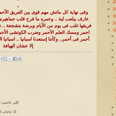
►
2
ـ
►
2
وفى نهاية كل ماتش مهم قوى بين الفريق الأحم
►
2
عارف بيلعب لية .. وعمره ما فرح قلب جماهيره
►
2
فريقها غلب فى يوم من الأيام وبرضة بتشجعة .. ن
▼
2
احمر ومسك العلم الأحمر وضرب الكوتشى الأحمر
أحمر فى أحمر.. وكأننا إستعدنا اسبانيا .. اسبان
إلا عشان الهيافة
إللى عاجبنى ا
حاجات كتير والله حتى موضوع الجون دة :D