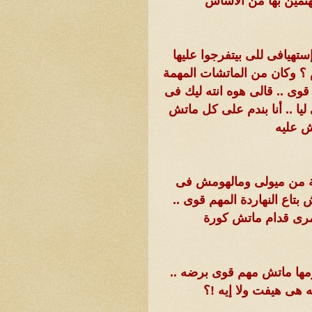
تمين بها من الأساس
تهيافى للى بيتفرجوا عليها
 ؟ وكان من الماتشات المهمة
وى .. قالى هوه انته ليك فى
ليا .. أنا بندم على كل ماتش
ش عليه
ريبة من ميولى ومالهومش فى
تاع النهاردة المهم قوى ..
مرى قدام ماتش كورة
ومها ماتش مهم قوى برضه ..
 هى هيفت ولا إيه !؟