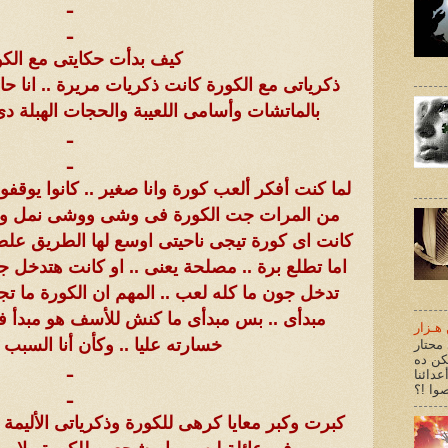
ـ
ـ
كيف بدأت حكايتى مع الكو
ذكرياتى مع الكورة كانت ذكريات مريرة .. انا ح
بالماتشات وأسامى اللعيبة والحجات الهبلة د
ـ
ـ
لما كنت أفكر ألعب كورة وانا صغير .. كانوا يوقف
من المرات جت الكورة فى وشى ووشى نمل وحال
كانت اى كورة تيجى ناحيتى اوسع لها الطريق علطو
اما تطلع برة .. مصلحة يعنى .. او كانت هتدخل جو
تدخل جون ما كله لعب .. المهم ان الكورة ما 
مبدأى .. بس مبدأى ما كنش للأسف هو مبدأ فر
هـزار
خسارته عليا .. وكأن أنا السبب 
محتار
كن ده
ـ
عدائنا
ـ
كبرت وكبر معايا كرهى للكورة وذكرياتى الأليمة