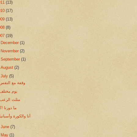
011
(13)
010
(17)
009
(13)
008
(8)
007
(19)
►
December
(1)
►
November
(2)
►
September
(1)
►
August
(2)
▼
July
(5)
وقفة مع النفس
يوم مختلف
مثلث الرعب
ما دورنا !؟
أنا والكورة وأسبانيا
►
June
(7)
►
May
(1)