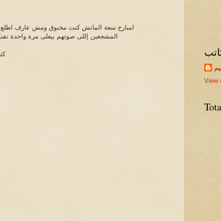
امبارح سعة الماتش كنت مخنوق ومش عارف اطلع من
المشجعين إللى صوتهم بيعلى مرة واحدة تفتكر
اتب
كت
يم
View 
Tot