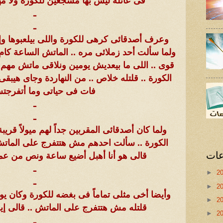
فى عائلة ليس بها مشجعين للكورة ولا مه
ـ
ـ
وعرف أصدقائى كرهى للكورة واللى بيلعبوها وإس
ولما سألت أحد زملائى مره .. الماتش الساعة كام
قوى .. اللى ما بيعديش يومين ونلاقى ماتش مهم ق
الكورة .. قلتله خلاص .. من النهاردة وجاى هيبقى 
فات فى حياتى وما أتفرجت
ـ
ـ
ولما كان أصدقائى المقربين جداً لهم ميولاً ق
الكورة .. سألت احدهم مش هتتفرج على الماتش ب
عات
قالى هو أنا أهبل أضيع ساعة ونص من ع
ـ
►
2
ـ
►
2
وأيضا أخى مثلى تماماً فى بغضه للكورة وكان ي
►
2
قلتله مش هتتفرج على الماتش .. قالى إيه
►
2
ـ