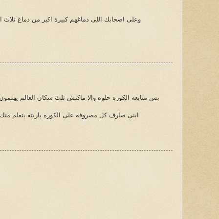
وعلى اصحابك اللى دماغهم كبيرة اكبر من دماغ ثلاث 
بس متابعه الكوره حلوه والا ماكنش ثلث سكان العالم يهتمون 
ابنى صارف كل مصروفه على الكوره ياريته يتعلم منك