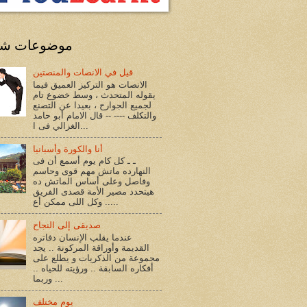
موضوعات شا
قيل في الانصات والمنصتين
الانصات هو التركيز العميق فيما
يقوله المتحدث ، وسط خضوع تام
لجميع الجوارح ، بعيدا عن التصنع
والتكلف ---- -- قال الامام أبو حامد
الغزالي فى ا...
أنا والكورة وأسبانيا
ـ ـ كل كام يوم أسمع أن فى
النهارده ماتش مهم قوى وحاسم
وفاصل وعلى أساس الماتش ده
هيتحدد مصير الأمة قصدى الفريق
.. وكل اللى ممكن أع...
صديقى إلى النجاح
عندما يقلب الإنسان دفاتره
القديمة وأوراقة المركونة .. يجد
مجموعة من الذكريات و يطلع على
أفكاره السابقة .. ورؤيته للحياه ..
وربما ...
يوم مختلف