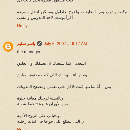
وكنت يادوب بقرأ التعليقات واخرج علطول وممكن ادخل بسرعة
أقرأ بوست لأحد المدونين وامشى
Reply
July 6, 2007 at 9:17 AM
ياسر سليم
the manager
اسعدنى كما يسعدك ان تعليقك اول تعليق
ومش انته لوحدك اللى كنت مخنوق امبارح
بس .. أنا ساعتها كنت قافل على نفسى وبتصفح المدونات
وبالنسبة لزجلك معانية حلوة
بس الأوزان عايزة تتظبط شوية
وتحياتى على الروح الأدبية
اللى بتطلع اللى جواها فى ابيات زجلية :)
Reply