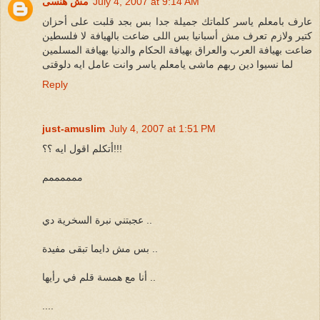
July 4, 2007 at 9:14 AM
مش هنسى
عارف بامعلم ياسر كلماتك جميلة جدا بس بجد قلبت على أحزان
كتير ولازم تعرف مش أسبانيا بس اللى ضاعت بالهيافة لا فلسطين
ضاعت بهيافة العرب والعراق بهيافة الحكام والدنيا بهيافة المسلمين
لما نسيوا دين ربهم ماشى يامعلم ياسر وانت عامل ايه دلوقتى
Reply
just-amuslim
July 4, 2007 at 1:51 PM
أتكلم اقول ايه ؟؟!!!
ممممممم
عجبتني نبرة السخرية دي ..
بس مش دايما تبقى مفيدة ..
أنا مع همسة قلم في رأيها ..
....