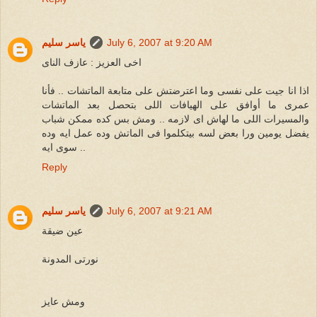
July 6, 2007 at 9:20 AM
ياسر سليم
اخى العزيز : عازف الناى
اذا انا جيت على نفسى وما اعترضتش على متابعة الماتشات .. فأنا
عمرى ما أوافق على الهيافات اللى بتحصل بعد الماتشات
والمسيرات اللى ما لهاش اى لازمه .. ومش بس كده ممكن شباب
يفضل يومين ورا بعض لسه بيتكلموا فى الماتش وده عمل ايه وده
سوى ايه ..
Reply
July 6, 2007 at 9:21 AM
ياسر سليم
عين ضيقة
نورتى المدونة
ومش عايز