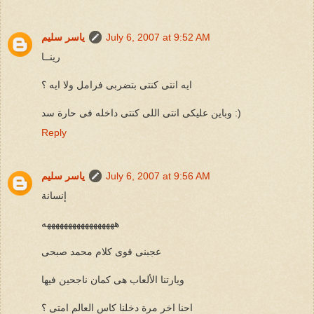
July 6, 2007 at 9:52 AM
ياسر سليم
رينــا
ايه انتى كنتى بتضربى فرامل ولا ايه ؟
وباين عليكى انتى اللى كنتى داخله فى حارة سد :)
Reply
July 6, 2007 at 9:56 AM
ياسر سليم
إنسانة
هههههههههههههههههه
عجبنى قوى كلام محمد صبحى
ويارتنا الألعاب هى كمان ناجحين فيها
احنا اخر مرة دخلنا كاس العالم امتى ؟