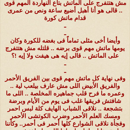
مش هتتفرج على الماتش بتاع النهاردة المهم قوى
.. قالى هو أنا أهبل أضيع ساعة ونص من عمرى
قدام ماتش كورة
ـ
ـ
وأيضا أخى مثلى تماماً فى بغضه للكورة وكان
يومها ماتش مهم قوى برضه .. قلتله مش هتتفرج
على الماتش .. قالى إيه هى هيفت ولا إيه !؟
ـ
ـ
وفى نهاية كل ماتش مهم قوى بين الفريق الأحمر
والفريق الأبيض اللى مش عارف بيلعب لية ..
وعمره ما فرح قلب جماهيره المخلصة .. اللى ما
شافتش فريقها غلب فى يوم من الأيام وبرضة
بتشجعة .. نلاقى الشباب الهايف كلة لبس احمر
ومسك العلم الأحمر وضرب الكوتشى الأحمر
وفجأة نلاقى الشوارع كلها أحمر فى أحمر.. وكأننا