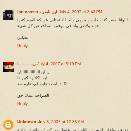
July 4, 2007 at 3:43 PM
ibn nasser - ابن ناصر
اناوانا صغير كنت حارس مرمي والحيا لا تختلف عن كة القدم كثيرا
فمنذ ولادتي وانا في موقف المدافع عن كل شيء
تحياتي
Reply
July 4, 2007 at 5:19 PM
رينـــــــــــا
ان ان ااااااااااااااااان
ايه الكلام الكبير دا
دا انت دخلت فى حارة سد :D
الصراحه عندك حق
Reply
Unknown
July 5, 2007 at 12:36 AM
تعرف ساعات احس ان الناس من غلبها ومن كتر ان مافيش حاجة