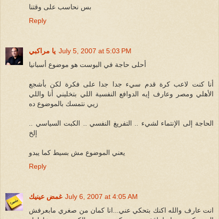
بس نحاسب على وقتنا
Reply
July 5, 2007 at 5:03 PM
يا مراكبي
أحلى حاجة في البوست هو موضوع أسبانيا
أنا كنت لاعب كرة قدم سيء جدا جدا على فكرة لكن بأشجع
الأهلي ومصر وعارف إيه الدوافع النفسية اللي بتخليني أنا واللي
زيي نتمسك بالموضوع ده
الحاجة إلى الإنتماء لشيء .. التفريغ النفسي .. الكبت السياسي ..
إلخ
يعني الموضوع مش بسيط كما يبدو
Reply
July 6, 2007 at 4:05 AM
غمض عينيك
انت عارف والله اكنك بتحكي عني...انا كمان من صغري مابعرفش