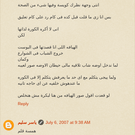
انتى وجهة نظرك كويسة وفيها شىء من الصحة
بس انا زى ما قلت قبل كده فى كام رد على كام تعليق
انى لا أكره الكورة لذاتها
لكن
الهيافه اللى انا قصدتها فى البوست
خروج الشباب فى الشوارع
وكمان
لما ندخل اوضه شاب تلاقيه مالى حيطان الاوضه صور لعيبه
ولما ييجى يتكلم مع اى حد ما يعرفش يتكلم إلا فى الكوره
ما عندهوش خلفيه عن اى حاجه تانيه
لو قعدت اقول صور الهيافه من هنا لبكرة مش هنخلص
Reply
July 6, 2007 at 9:38 AM
ياسر سليم
همسة قلم