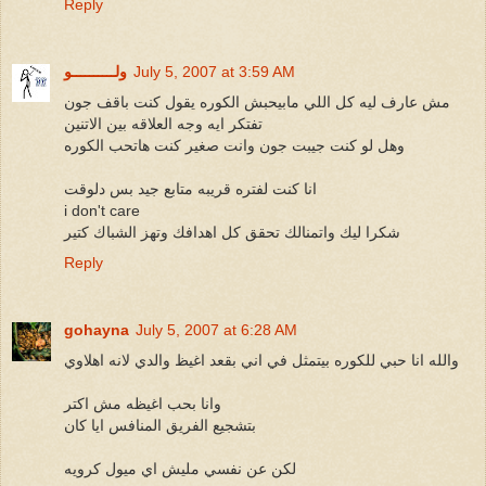
Reply
July 5, 2007 at 3:59 AM
ولــــــــــو
مش عارف ليه كل اللي مابيحبش الكوره يقول كنت باقف جون
تفتكر ايه وجه العلاقه بين الاتنين
وهل لو كنت جيبت جون وانت صغير كنت هاتحب الكوره
انا كنت لفتره قريبه متابع جيد بس دلوقت
i don't care
شكرا ليك واتمنالك تحقق كل اهدافك وتهز الشباك كتير
Reply
gohayna
July 5, 2007 at 6:28 AM
والله انا حبي للكوره بيتمثل في اني بقعد اغيظ والدي لانه اهلاوي
وانا بحب اغيظه مش اكتر
بتشجيع الفريق المنافس ايا كان
لكن عن نفسي مليش اي ميول كرويه