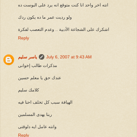
انته اخر واحد انا كنت متوقع انه يرد على البوست ده
ولو رديت عمر ما ده يكون ردك
اشكرك على الشجاعة الأدبية .. وعدم التعصب لفكرة
Reply
July 6, 2007 at 9:43 AM
ياسر سليم
مذكرات طالب إخوانى
عندك حق يا معلم حسين
كلامك سليم
الهيافة سبب كل تخلف احنا فيه
ربنا يهدى المسلمين
وانته عامل ايه دلوقتى
Reply