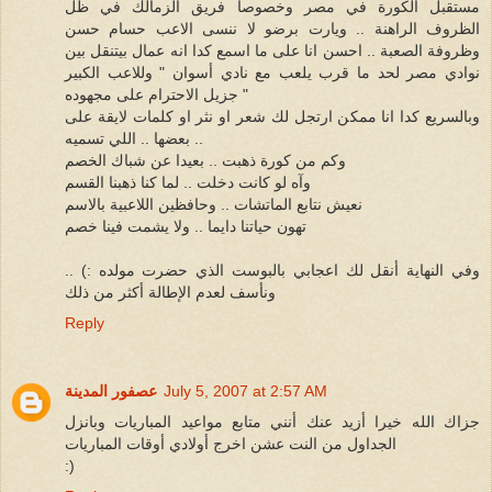
مستقبل الكورة في مصر وخصوصا فريق الزمالك في ظل
الظروف الراهنة .. ويارت برضو لا ننسى الاعب حسام حسن
وظروفة الصعبة .. احسن انا على ما اسمع كدا انه عمال بيتنقل بين
نوادي مصر لحد ما قرب يلعب مع نادي أسوان " وللاعب الكبير
جزيل الاحترام على مجهوده "
وبالسريع كدا انا ممكن ارتجل لك شعر او نثر او كلمات لايقة على
بعضها .. اللي تسميه ..
وكم من كورة ذهبت .. بعيدا عن شباك الخصم
وآه لو كانت دخلت .. لما كنا ذهبنا القسم
نعيش نتابع الماتشات .. وحافظين اللاعبية بالاسم
تهون حياتنا دايما .. ولا يشمت فينا خصم
وفي النهاية أنقل لك اعجابي بالبوست الذي حضرت مولده :) ..
ونأسف لعدم الإطالة أكثر من ذلك
Reply
July 5, 2007 at 2:57 AM
عصفور المدينة
جزاك الله خيرا أزيد عنك أنني متابع مواعيد المباريات وبانزل
الجداول من النت عشن اخرج أولادي أوقات المباريات
:)