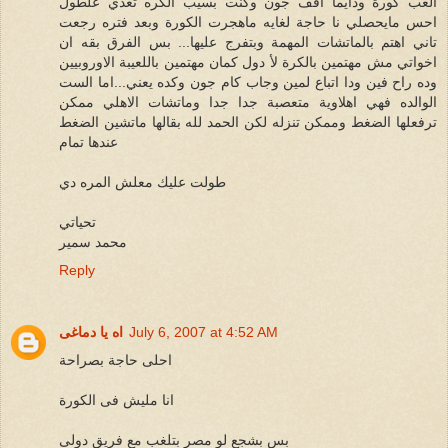
العب كورة ودايما اقف جون وكنت بسيب الكره تعدي علطول
احس مايحصلي نا حاجة لغايه ماهجرت الكورة وبعد فتره رجعت
تاني اهتم بالماتشات المهمة وبتفرج عليها... بس الفرق بقه ان
اخواتي مش مهتمين بالكرة لأ دول كمان مهتمين باللعيبة الاوروبيين
وده راح فين ودا اتباع لمين وجاب كام جون وكده يعني...اما الست
الوالده فهي اهلاوية متعصبة جدا جدا وماتشات الاهلي ممكن
ترفعلها الضغط وممكن تنزله لكن الحمد لله بقالها ماتشين الضغط
عندها تمام
طولت عليك معلش المره دي
تحياتي
محمد سمير
Reply
July 6, 2007 at 4:52 AM
اه يا دماغى
احلى حاجة بصراحة
انا مليش فى الكورة
بس بشجع لو مصر بتلغب مع فريق دولى