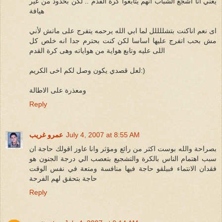
يعني انا اشجع الشباب انهم يتابعوا كرة القدم .. لكن بحدود من غير
هيافة
اى نعم اناكنت بتشللللل لما ابي الله يرحمه يتفرج على ماتش لأني
مش بحب اتفرج عليها اساسا لكن كنت بحترم جدا انه خلص كل
اللى عليه وتابع هواية من هواياته وهى كرة القدم
لعل قصدي يكون وصل لكم اخى الكريم:)
ومعذرة على الاطالة
Reply
July 4, 2007 at 8:55 AM
عمرو غريب
بصراحة والله بوست اكثر من رائع ومؤثر وانا عاوز اقولك حاجة ان
سبب اهتمام الناس بالكرة والتشجيع بتعصب الي درجة الجنون هو
فقدان الانتماء فبيلقو حاجة فيها منافسة ومتعة في نفس الوقت
حاجة بتحقق لهم الفرحة
Reply