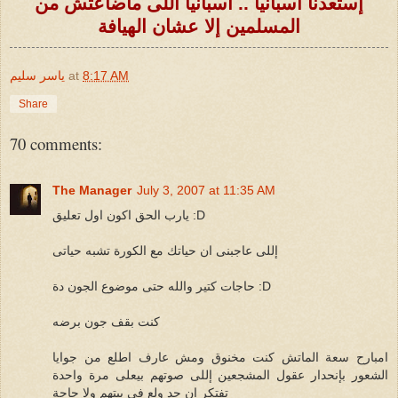
إستعدنا اسبانيا .. اسبانيا اللى ماضاعتش من
المسلمين إلا عشان الهيافة
8:17 AM
at
ياسر سليم
Share
70 comments:
The Manager
July 3, 2007 at 11:35 AM
يارب الحق اكون اول تعليق :D
إللى عاجبنى ان حياتك مع الكورة تشبه حياتى
حاجات كتير والله حتى موضوع الجون دة :D
كنت بقف جون برضه
امبارح سعة الماتش كنت مخنوق ومش عارف اطلع من جوايا
الشعور بإنحدار عقول المشجعين إللى صوتهم بيعلى مرة واحدة
تفتكر ان حد ولع فى بيتهم ولا حاجة