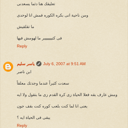
تعليقك هنا دئما يسعدنى
ومن ناحية انى بكره الكوره فمش انا لوحدى
ما تقلقيش
فى كتييييييير ما لهومش فيها
Reply
July 6, 2007 at 9:51 AM
ياسر سليم
ابن ناصر
سعدت كثيراً عندما وجدتك معلقاً
ومش عارف بقه فعلا الحياة زى كرة القدم زى ما بتقول ولا ايه
يعنى انا لما كنت بلعب كوره كنت بقف جون
يبقى فى الحياة ايه ؟
Reply