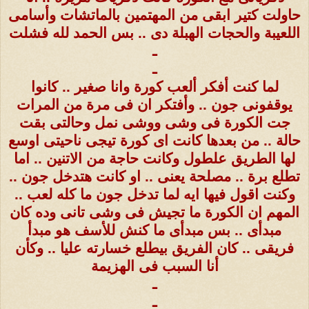
حاولت كتير ابقى من المهتمين بالماتشات وأسامى
اللعيبة والحجات الهبلة دى .. بس الحمد لله فشلت
ـ
ـ
لما كنت أفكر ألعب كورة وانا صغير .. كانوا
يوقفونى جون .. وأفتكر ان فى مرة من المرات
جت الكورة فى وشى ووشى نمل وحالتى بقت
حالة .. من بعدها كانت اى كورة تيجى ناحيتى اوسع
لها الطريق علطول وكانت حاجة من الاتنين .. اما
تطلع برة .. مصلحة يعنى .. او كانت هتدخل جون ..
وكنت اقول فيها ايه لما تدخل جون ما كله لعب ..
المهم ان الكورة ما تجيش فى وشى تانى وده كان
مبدأى .. بس مبدأى ما كنش للأسف هو مبدأ
فريقى .. كان الفريق بيطلع خسارته عليا .. وكأن
أنا السبب فى الهزيمة
ـ
ـ