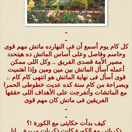
ـ
ـ
كل كام يوم أسمع أن فى النهارده ماتش مهم قوى
وحاسم وفاصل وعلى أساس الماتش ده هيتحدد
مصير الأمة قصدى الفريق .. وكل اللى ممكن
أعمله أسأل الماتش بين مين ومين وإذا اهتميت
قوى أسأل فى نهاية الماتش هو انتهى كام كام ..
وبصراحة من كام سنة كده عديت خطوطى الحمرا
مع الماتشات وأتفرجت على الأهداف اللى حققها
الفريقين فى ماتش كان مهم قوى
ـ
ـ
كيف بدأت حكايتى مع الكورة !؟
ذكرياتى مع الكورة كانت ذكريات مريرة .. انا