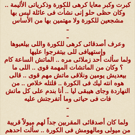
كبرت وكبر معايا كرهى للكورة وذكرياتى الأليمة ..
وكان حظى حلو إنى نشأت فى عائلة ليس بها
مشجعين للكورة ولا مهتمين بها من الأساس
ـ
ـ
وعرف أصدقائى كرهى للكورة واللى بيلعبوها
وإستهيافى للى بيتفرجوا عليها
ولما سألت أحد زملائى مره .. الماتش الساعة كام
؟ وكان من الماتشات المهمة قوى .. اللى ما
بيعديش يومين ونلاقى ماتش مهم قوى .. قالى
هوه انته ليك فى الكورة .. قلتله خلاص .. من
النهاردة وجاى هيبقى ليا .. أنا بندم على كل ماتش
فات فى حياتى وما أتفرجتش عليه
ـ
ـ
ولما كان أصدقائى المقربين جداً لهم ميولاً قريبة
من ميولى ومالهومش فى الكورة .. سألت احدهم