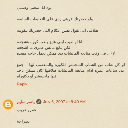
ايوه انا المعنى وصلنى
ولو حضرتك قريتى ردى على التعليقات السابقه
هتلاقى انى بقول نفس الكلام اللى حضرتك بتقوليه
انا لو لقيت ابنى عايز يلعب كوره هشجعه
لكن يتابع ماتش عمرى ما اشجعه
لاء .. فى وقت متابعه الماتشات دى ممكن يعمل حاجه مفيده
لو كل شاب من الشباب المتحمس للكوره والمتعصب ليها .. جمع
عدد ساعات عمره ادام متابعه الماتشات هيلاقيها كان ممكن ياخد
فيها ماجيستير او دكتوراه
Reply
July 6, 2007 at 9:40 AM
ياسر سليم
عمرو غريب
بصراحة