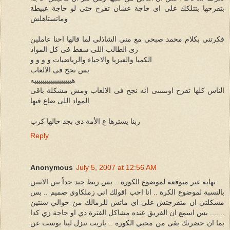
بتفرحها بتتلكك على اى حاجة عشان تفرح حتى لو حاجة عبيطة
وماتستاهلش
فكرتنى بكلام محمد صبحى مع منى الشاذلى لما قالها احنا عاملين
زى الطالب اللى سقط فى كل المواد
الكميا والفيزيا والاحياء والرياضيات و و و و
بس نجح فى الألعاب
هييييييييييييييييييه
الناس كلها تفرح اوىىىىىى انه نجح فى الالعاب ومش مشكلة باقى
المواد اللى ضاع فيها
ربنا يسترها ع الأمة دى بجد حالها كرب
Reply
Anonymous
July 5, 2007 at 12:56 AM
نهاية غير متوقعة لموضوع الكورة .. بس ربط جيد جداً بين الاتنين
بالنسبة لموضوع الكرة .. انا احب اقولك اني زملكاوي صميم .. بس
مشكلتي ان متفرجتش على اي ماتش للزمالك من حوالي سنتين
.... بس اسمع ان الفريق عنده مشاكل الفترة دي او حاجة زي كدا ..
بما ان حضرتك بقى من محبي الكورة .. ياريت تنزل لينا بوست عن