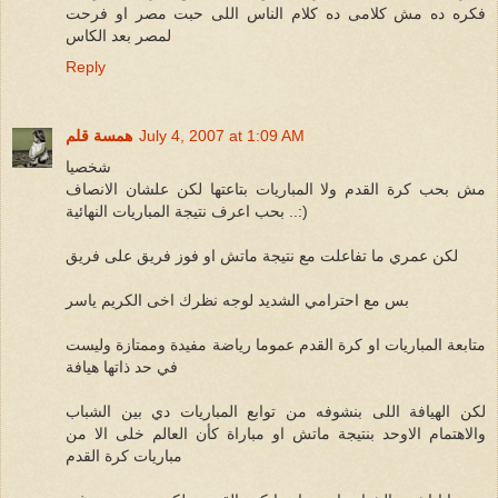
فكره ده مش كلامى ده كلام الناس اللى حبت مصر او فرحت
لمصر بعد الكاس
Reply
July 4, 2007 at 1:09 AM
همسة قلم
شخصيا
مش بحب كرة القدم ولا المباريات بتاعتها لكن علشان الانصاف
بحب اعرف نتيجة المباريات النهائية ..:)
لكن عمري ما تفاعلت مع نتيجة ماتش او فوز فريق على فريق
بس مع احترامي الشديد لوجه نظرك اخى الكريم ياسر
متابعة المباريات او كرة القدم عموما رياضة مفيدة وممتازة وليست
في حد ذاتها هيافة
لكن الهيافة اللى بنشوفه من توابع المباريات دي بين الشباب
والاهتمام الاوحد بنتيجة ماتش او مباراة كأن العالم خلى الا من
مباريات كرة القدم