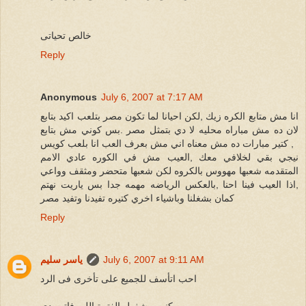
خالص تحياتى
Reply
Anonymous
July 6, 2007 at 7:17 AM
انا مش متابع الكره زيك ,لكن احيانا لما تكون مصر بتلعب اكيد بتابع
لان ده مش مباراه محليه لا دي بتمثل مصر .بس كوني مش بتابع
كتير مبارات ده مش معناه اني مش بعرف العب انا بلعب كويس ,
نيجي بقي لخلافي معك ,العيب مش في الكوره عادي الامم
المتقدمه شعبها مهووس بالكروه لكن شعبها متحضر ومثقف وواعي
,اذا العيب فينا احنا ,بالعكس الرياضه مهمه جدا بس ياريت نهتم
كمان بشغلنا وباشياء اخري كتيره تفيدنا وتفيد مصر
Reply
July 6, 2007 at 9:11 AM
ياسر سليم
احب اتأسف للجميع على تأخرى فى الرد
كنت مشغول الفترة اللى فاتت دى