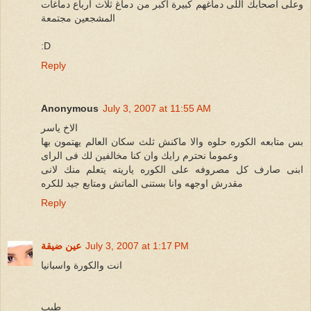
وعلى اصحابك اللى دماغهم كبيرة اكبر من دماغ ثلاث ارباع دماغات
المشجعين مجتمعة
:D
Reply
Anonymous
July 3, 2007 at 11:55 AM
الاخ ياسر
بس متابعه الكوره حلوه والا ماكنش ثلث سكان العالم يهتمون بها
وعموما نحترم رايك وان كنا مخالفين لك فى الراى
ابنى صارف كل مصروفه على الكوره ياريته يتعلم منك لانى
مقدرش اوجهه وانا بستنى الماتش ومتابع جيد للكره
Reply
July 3, 2007 at 1:17 PM
عين ضيقة
انت والكورة واسبانيا
طيب