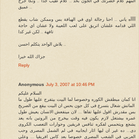
المهم كلام حضرتك في الجون بحد .. كلام طيب جدا .. ونكأ جرح
عميق ..
آآآآه ياني .. احنا رجالة اوي في الهيافة بس وممكن شاب يقطع
اللي قدامه علشان اتريق على لعب اللعيبة ولا عشان اي حاجة
تافهة .. لكن غير كدا
بلاش الواحد يتكلم احسن ..
جزاك الله خيرا
Reply
Anonymous
July 3, 2007 at 10:46 PM
السلام عليكم
انا كمان مبطقش الكوره وخصوصا لما البيت بيتفرج عليها طول ما
الماتش شغال بتسرع فى كل جون بحس ان البيت بيقع من الصريخ
بس مقدرش اقول عليها تفاها ... لان مينفعش الانسان يعيش طول
عمره بيشتغل لازم يكون فيه وقت بيخرج من الروتين بانه يعد
يشجع ويتحمس لفكره تنافس فريقين وحوارات التعصب الكروى
دى... ده غير ان ليها اثار ايجابيه فى لم الشمل المصرى وحب
العربى فى الشعب المصرى خصوصا بعد كاس افريقيا ... وعلى