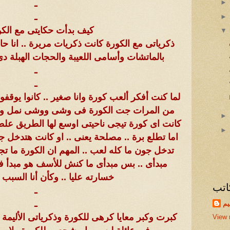
ـ
ـ
كيف بدأت حكايتى مع الكو
ذكرياتى مع الكورة كانت ذكريات مريرة .. انا ح
بالماتشات وأسامى اللعيبة والحجات الهبلة د
ـ
ـ
لما كنت أفكر ألعب كورة وانا صغير .. كانوا يوقف
من المرات جت الكورة فى وشى ووشى نمل وحال
كانت اى كورة تيجى ناحيتى اوسع لها الطريق علطو
اما تطلع برة .. مصلحة يعنى .. او كانت هتدخل جو
تدخل جون ما كله لعب .. المهم ان الكورة ما 
مبدأى .. بس مبدأى ما كنش للأسف هو مبدأ فر
خسارته عليا .. وكأن أنا السبب 
اتب
ـ
ـ
يم
كبرت وكبر معايا كرهى للكورة وذكرياتى الأليمة
View 