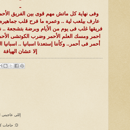
ـ
وفى نهاية كل ماتش مهم قوى بين الفريق الأحم
عارف بيلعب لية .. وعمره ما فرح قلب جماهيره
فريقها غلب فى يوم من الأيام وبرضة بتشجعة .. ن
احمر ومسك العلم الأحمر وضرب الكوتشى الأحمر
أحمر فى أحمر.. وكأننا إستعدنا اسبانيا .. اسبان
إلا عشان الهيافة
إللى عاجبنى ا
حاجات كتير والله حتى موضوع الجون دة :D