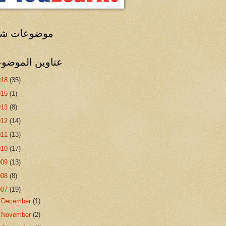
موضوعات شا
عناوين الموضو
018
(35)
015
(1)
013
(8)
012
(14)
011
(13)
010
(17)
009
(13)
008
(8)
007
(19)
►
December
(1)
►
November
(2)