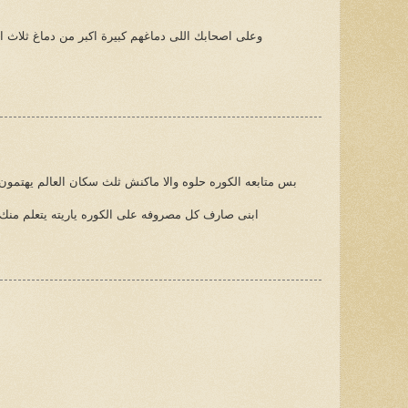
وعلى اصحابك اللى دماغهم كبيرة اكبر من دماغ ثلاث 
بس متابعه الكوره حلوه والا ماكنش ثلث سكان العالم يهتمون 
ابنى صارف كل مصروفه على الكوره ياريته يتعلم منك