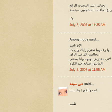
تحياتى على البوست الرائع
ارباع دماغات المشجعين مجتمعة
:D
July 3, 2007 at 11:35 AM
Anonymous said...
الاخ ياسر
بها وعموما نحترم رايك وان كنا
مخالفين لك فى الراى
 لانى مقدرش اوجهه وانا بستنى
الماتش ومتابع جيد للكره
July 3, 2007 at 11:55 AM
said...
عين ضيقة
انت والكورة واسبانيا
طيب