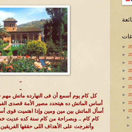
ئعة
عات
►
2
►
2
►
2
►
2
►
2
ـ
►
2
ـ
►
2
كل كام يوم أسمع أن فى النهارده ماتش مه
أساس الماتش ده هيتحدد مصير الأمة قصدى الفر
►
2
أسأل الماتش بين مين ومين وإذا اهتميت قوى أسأ
▼
2
كام كام .. وبصراحة من كام سنة كده عديت خ
وأتفرجت على الأهداف اللى حققها الفريقي