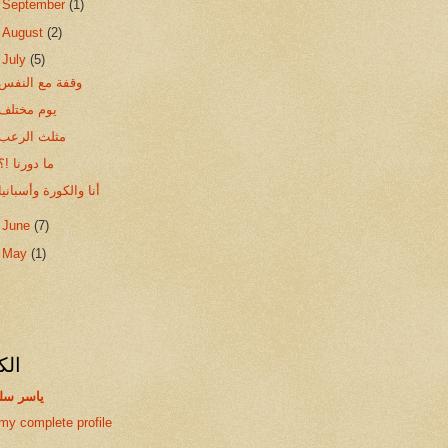
►
September
(1)
►
August
(2)
▼
July
(5)
وقفة مع النفس
يوم مختلف
مثلث الرعب
ما دورنا !؟
أنا والكورة وأسبانيا
►
June
(7)
►
May
(1)
الك
ياسر سل
my complete profile