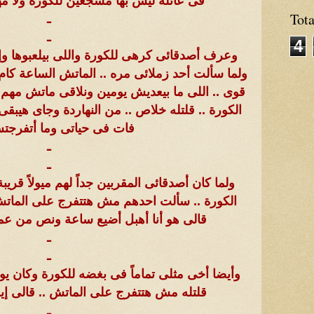
فى عائلة ليس بها مشجعين للكورة ولا مه
Tot
ـ
ـ
4
وعرف أصدقائى كرهى للكورة واللى بيلعبوها وإس
ولما سألت أحد زملائى مره .. الماتش الساعة كام
قوى .. اللى ما بيعديش يومين ونلاقى ماتش مهم ق
الكورة .. قلتله خلاص .. من النهاردة وجاى هيبقى 
فات فى حياتى وما أتفرجت
ـ
ـ
ولما كان أصدقائى المقربين جداً لهم ميولاً ق
الكورة .. سألت احدهم مش هتتفرج على الماتش ب
قالى هو أنا أهبل أضيع ساعة ونص من ع
ـ
ـ
وأيضا أخى مثلى تماماً فى بغضه للكورة وكان ي
قلتله مش هتتفرج على الماتش .. قالى إيه
ـ