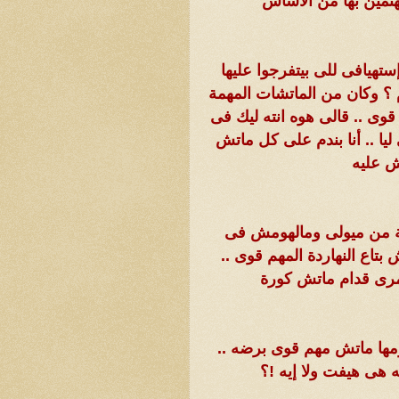
تمين بها من الأساس
تهيافى للى بيتفرجوا عليها
 ؟ وكان من الماتشات المهمة
وى .. قالى هوه انته ليك فى
ليا .. أنا بندم على كل ماتش
ش عليه
ريبة من ميولى ومالهومش فى
تاع النهاردة المهم قوى ..
مرى قدام ماتش كورة
ومها ماتش مهم قوى برضه ..
 هى هيفت ولا إيه !؟