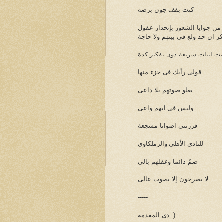
كنت بقف جون برضه
 جوايا الشعور بإنحدار عقول
 ان حد ولع فى بيتهم ولا حاجة
بت ابيات سريعة دون تفكير كدة
قولى رأيك فى جزء منها :
يعلو صوتهم بلا داعى
وليس في ايهم واعى
قززتنى اصواتا مشجعة
للنادى الأهلى والزملكاوى
صمٌ دائما وعقلهم بالى
لا يصرخون إلا بصوت عالى
-----
دى المقدمة :)