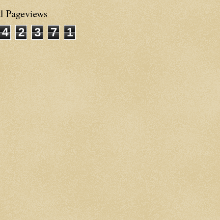
al Pageviews
4
2
3
7
1