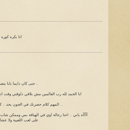
انا بكره كوره
حتى كان دايما بابا يتضايق مني ويقول ان الكورة للولاد ..
انا الحمد لله رب العالمين مش بلاقي دلوقتي وقت ا
المهم كلام حضرتك في الجون بحد .. كلام طيب جدا .. ونكأ جرح عميق ..
آآآآه ياني .. احنا رجالة اوي في الهيافة بس وممكن شاب
على لعب اللعيبة ولا عشان