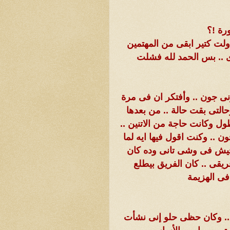
رة !؟
اولت كتير ابقى من المهتمين
ى .. بس الحمد لله فشلت
ونى جون .. وأفتكر ان فى مرة
تى بقت حالة .. من بعدها
ل وكانت حاجة من الاتنين ..
ن .. وكنت اقول فيها ايه لما
تجيش فى وشى تانى وده كان
يقى .. كان الفريق بيطلع
فى الهزيمة
 .. وكان حظى حلو إنى نشأت