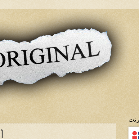
رنت
أ